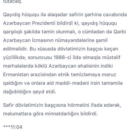
tutacaq.
Qayıdış hüququ ilə əlaqədar səfirin şərhinə cavabında
Azərbaycan Prezidenti bildirdi ki, qayıdış hüququ
qarşılıqlı şəkildə təmin olunmalı, o cümlədən də Qərbi
Azərbaycan İcmasının nümayəndələrinə şamil
edilməlidir. Bu xüsusda dövlətimizin başçısı keçən
yüzillikdə, sonuncusu 1988-ci ildə olmaqla müxtəlif
mərhələlərdə köklü Azərbaycan əhalisinin indiki
Ermənistan ərazisindən etnik təmizləməyə məruz
qaldığını və onlara aid maddi-mədəni irsin tamamilə
dağıdıldığını qeyd etdi.
Səfir dövlətimizin başçısına hörmətini ifadə edərək,
məlumatlara görə minnətdarlığını bildirdi.
***11:04