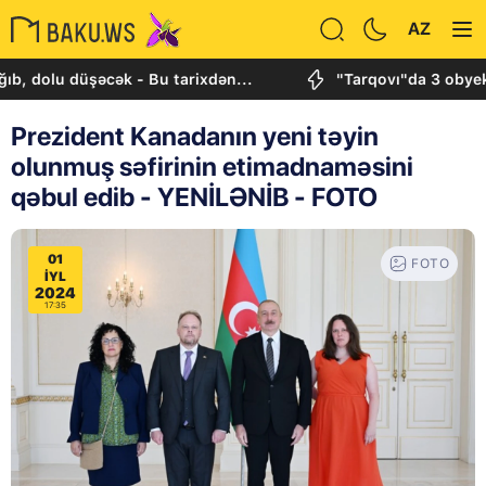
AZ
düşəcək - Bu tarixdən...
"Tarqovı"da 3 obyektdə və e
Prezident Kanadanın yeni təyin
olunmuş səfirinin etimadnaməsini
qəbul edib - YENİLƏNİB - FOTO
01
FOTO
IYL
2024
17:35