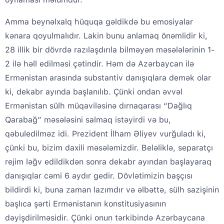
Amma beynəlxalq hüquqa gəldikdə bu emosiyalar
kənara qoyulmalıdır. Lakin bunu anlamaq önəmlidir ki,
28 illik bir dövrdə razılaşdırıla bilməyən məsələlərinin 1-
2 ilə həll edilməsi çətindir. Həm də Azərbaycan ilə
Ermənistan arasında substantiv danışıqlara demək olar
ki, dekabr ayında başlanılıb. Çünki ondan əvvəl
Ermənistan sülh müqaviləsinə dırnaqarası “Dağlıq
Qarabağ” məsələsini salmaq istəyirdi və bu,
qəbuledilməz idi. Prezident İlham Əliyev vurğuladı ki,
çünki bu, bizim daxili məsələmizdir. Beləliklə, separatçı
rejim ləğv edildikdən sonra dekabr ayından başlayaraq
danışıqlar cəmi 6 aydır gedir. Dövlətimizin başçısı
bildirdi ki, buna zaman lazımdır və əlbəttə, sülh sazişinin
başlıca şərti Ermənistanın konstitusiyasının
dəyişdirilməsidir. Çünki onun tərkibində Azərbaycana