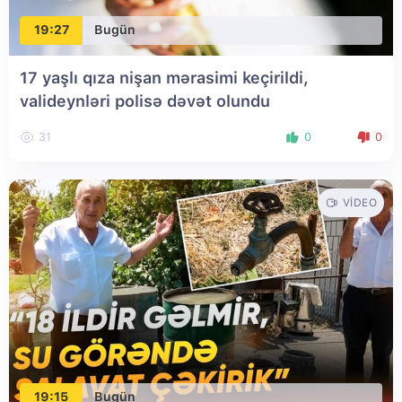
19:27
Bugün
17 yaşlı qıza nişan mərasimi keçirildi,
valideynləri polisə dəvət olundu
31
0
0
VIDEO
19:15
Bugün