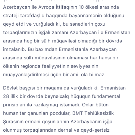
Azərbaycan ilə Avropa İttifaqının 10 ölkəsi arasında
strateji tərəfdaşlıq haqqında bəyannamənin olduğunu
qeyd etdi və vurğuladı ki, bu sənədlərin çoxu
torpaqlarımızın işğalı zamanı Azərbaycan ilə Ermənistan
arasında heç bir sülh müqaviləsi olmadığı bir dövrdə
imzalanıb. Bu baxımdan Ermənistanla Azərbaycan
arasında sülh müqaviləsinin olmaması hər hansı bir
ölkənin regionda fəaliyyətinin səviyyəsinin
müəyyənləşdirilməsi üçün bir amil ola bilməz.
Dövlət başçısı bir məqamı da vurğuladı ki, Ermənistan
28 illik bir dövrdə beynəlxalq hüququn fundamental
prinsipləri ilə razılaşmaq istəmədi. Onlar bütün
humanitar qanunları pozdular, BMT Təhlükəsizlik
Şurasının erməni qoşunlarının Azərbaycanın işğal
olunmuş torpaqlarından dərhal və qeyd-şərtsiz