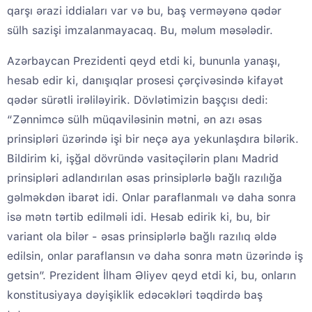
qarşı ərazi iddiaları var və bu, baş verməyənə qədər
sülh sazişi imzalanmayacaq. Bu, məlum məsələdir.
Azərbaycan Prezidenti qeyd etdi ki, bununla yanaşı,
hesab edir ki, danışıqlar prosesi çərçivəsində kifayət
qədər sürətli irəliləyirik. Dövlətimizin başçısı dedi:
“Zənnimcə sülh müqaviləsinin mətni, ən azı əsas
prinsipləri üzərində işi bir neçə aya yekunlaşdıra bilərik.
Bildirim ki, işğal dövründə vasitəçilərin planı Madrid
prinsipləri adlandırılan əsas prinsiplərlə bağlı razılığa
gəlməkdən ibarət idi. Onlar paraflanmalı və daha sonra
isə mətn tərtib edilməli idi. Hesab edirik ki, bu, bir
variant ola bilər - əsas prinsiplərlə bağlı razılıq əldə
edilsin, onlar paraflansın və daha sonra mətn üzərində iş
getsin”. Prezident İlham Əliyev qeyd etdi ki, bu, onların
konstitusiyaya dəyişiklik edəcəkləri təqdirdə baş