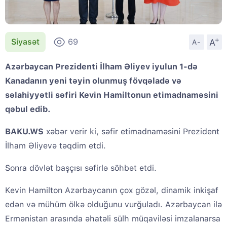
+
A
Siyasət
69
A-
Azərbaycan Prezidenti İlham Əliyev iyulun 1-də
Kanadanın yeni təyin olunmuş fövqəladə və
səlahiyyətli səfiri Kevin Hamiltonun etimadnaməsini
qəbul edib.
BAKU.WS
xəbər verir ki, səfir etimadnaməsini Prezident
İlham Əliyevə təqdim etdi.
Sonra dövlət başçısı səfirlə söhbət etdi.
Kevin Hamilton Azərbaycanın çox gözəl, dinamik inkişaf
edən və mühüm ölkə olduğunu vurğuladı. Azərbaycan ilə
Ermənistan arasında əhatəli sülh müqaviləsi imzalanarsa