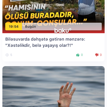
19:54
Bugün
Biləsuvarda dəhşətə gətirən mənzərə:
"Xəstəlikdir, belə yaşayış olar?!"
5
0
0