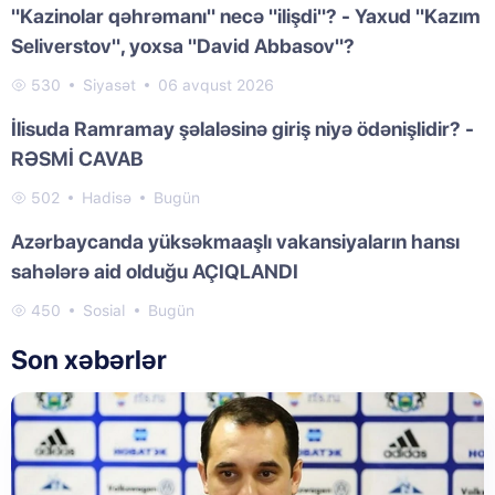
"Kazinolar qəhrəmanı" necə "ilişdi"? - Yaxud "Kazım
Seliverstov", yoxsa "David Abbasov"?
530
Siyasət
06 avqust 2026
İlisuda Ramramay şəlaləsinə giriş niyə ödənişlidir? -
RƏSMİ CAVAB
502
Hadisə
Bugün
Azərbaycanda yüksəkmaaşlı vakansiyaların hansı
sahələrə aid olduğu AÇIQLANDI
450
Sosial
Bugün
Son xəbərlər