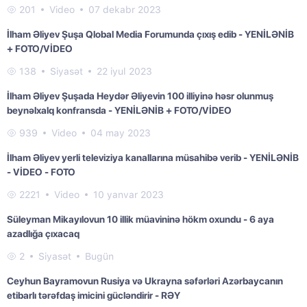
201
Video
07 dekabr 2023
İlham Əliyev Şuşa Qlobal Media Forumunda çıxış edib - YENİLƏNİB
+ FOTO/VİDEO
138
Siyasət
22 iyul 2023
İlham Əliyev Şuşada Heydər Əliyevin 100 illiyinə həsr olunmuş
beynəlxalq konfransda - YENİLƏNİB + FOTO/VİDEO
939
Video
04 may 2023
İlham Əliyev yerli televiziya kanallarına müsahibə verib - YENİLƏNİB
- VİDEO - FOTO
2221
Video
10 yanvar 2023
Süleyman Mikayılovun 10 illik müavininə hökm oxundu - 6 aya
azadlığa çıxacaq
2
Siyasət
Bugün
Ceyhun Bayramovun Rusiya və Ukrayna səfərləri Azərbaycanın
etibarlı tərəfdaş imicini gücləndirir - RƏY