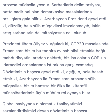
prosesə müdaxilə yoxdur. Sərhədlərin delimitasiyası,
hətta nadir hal olan demarkasiya məsələlərində
razılıqlara gələ bilirik. Azərbaycan Prezidenti qeyd etdi
ki, düzdür, hələ sülh müqaviləsi imzalanmayıb, lakin
artıq sərhədlərin delimitasiyasına nail olunub.
Prezident İlham Əliyev vurğuladı ki, COP29 məsələsində
Ermənistan bizim bu tədbirə ev sahibliyi etməklə bağlı
məhdudiyyətini aradan qaldırdı, biz isə onların COP-un
idarəedici orqanlarında iştirakına qarşı çıxmadıq.
Dövlətimizin başçısı qeyd etdi ki, açığı, o, belə hesab
etmir ki, Azərbaycan ilə Ermənistan arasında sülh
müqaviləsi bizim hansısa bir ölkə ilə ikitərəfli
münasibətlərimiz üçün mühüm rol oynaya bilər.
Qlobal səviyyədə diplomatik fəaliyyətimizi
şaxələndirdiyimizi deyən dövlətimizin başçısı