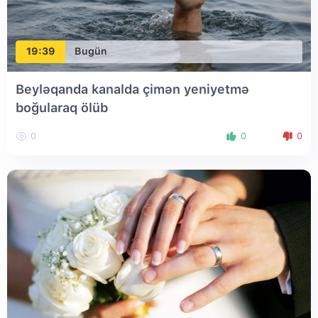
19:39
Bugün
Beyləqanda kanalda çimən yeniyetmə
boğularaq ölüb
0
0
0