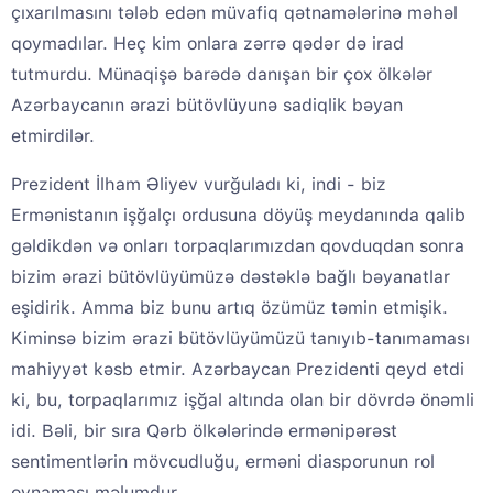
çıxarılmasını tələb edən müvafiq qətnamələrinə məhəl
qoymadılar. Heç kim onlara zərrə qədər də irad
tutmurdu. Münaqişə barədə danışan bir çox ölkələr
Azərbaycanın ərazi bütövlüyunə sadiqlik bəyan
etmirdilər.
Prezident İlham Əliyev vurğuladı ki, indi - biz
Ermənistanın işğalçı ordusuna döyüş meydanında qalib
gəldikdən və onları torpaqlarımızdan qovduqdan sonra
bizim ərazi bütövlüyümüzə dəstəklə bağlı bəyanatlar
eşidirik. Amma biz bunu artıq özümüz təmin etmişik.
Kiminsə bizim ərazi bütövlüyümüzü tanıyıb-tanımaması
mahiyyət kəsb etmir. Azərbaycan Prezidenti qeyd etdi
ki, bu, torpaqlarımız işğal altında olan bir dövrdə önəmli
idi. Bəli, bir sıra Qərb ölkələrində ermənipərəst
sentimentlərin mövcudluğu, erməni diasporunun rol
oynaması məlumdur.