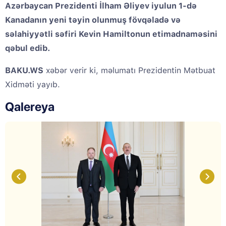
Azərbaycan Prezidenti İlham Əliyev iyulun 1-də
Kanadanın yeni təyin olunmuş fövqəladə və
səlahiyyətli səfiri Kevin Hamiltonun etimadnaməsini
qəbul edib.
BAKU.WS
xəbər verir ki, məlumatı Prezidentin Mətbuat
Xidməti yayıb.
Qalereya