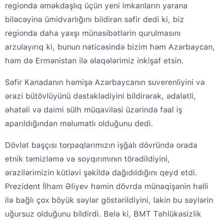
regionda əməkdaşlıq üçün yeni imkanların yarana
biləcəyinə ümidvarlığını bildirən səfir dedi ki, biz
regionda daha yaxşı münasibətlərin qurulmasını
arzulayırıq ki, bunun nəticəsində bizim həm Azərbaycan,
həm də Ermənistan ilə əlaqələrimiz inkişaf etsin.
Səfir Kanadanın həmişə Azərbaycanın suverenliyini və
ərazi bütövlüyünü dəstəklədiyini bildirərək, ədalətli,
əhatəli və daimi sülh müqaviləsi üzərində fəal iş
aparıldığından məlumatlı olduğunu dedi.
Dövlət başçısı torpaqlarımızın işğalı dövründə orada
etnik təmizləmə və soyqırımının törədildiyini,
ərazilərimizin kütləvi şəkildə dağıdıldığını qeyd etdi.
Prezident İlham Əliyev həmin dövrdə münaqişənin həlli
ilə bağlı çox böyük səylər göstərildiyini, lakin bu səylərin
uğursuz olduğunu bildirdi. Belə ki, BMT Təhlükəsizlik