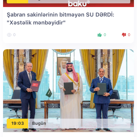
Şabran sakinlərinin bitməyən SU DƏRDİ:
"Xəstəlik mənbəyidir"
0
0
0
19:03
Bugün