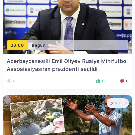
20:06
Bugün
Azərbaycanəsilli Emil Əliyev Rusiya Minifutbol
Assosiasiyasının prezidenti seçildi
0
0
0
VIDEO