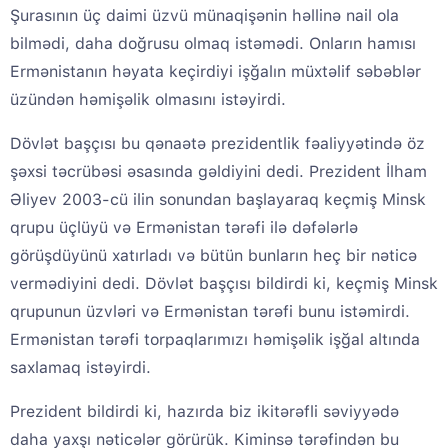
Şurasının üç daimi üzvü münaqişənin həllinə nail ola
bilmədi, daha doğrusu olmaq istəmədi. Onların hamısı
Ermənistanın həyata keçirdiyi işğalın müxtəlif səbəblər
üzündən həmişəlik olmasını istəyirdi.
Dövlət başçısı bu qənaətə prezidentlik fəaliyyətində öz
şəxsi təcrübəsi əsasında gəldiyini dedi. Prezident İlham
Əliyev 2003-cü ilin sonundan başlayaraq keçmiş Minsk
qrupu üçlüyü və Ermənistan tərəfi ilə dəfələrlə
görüşdüyünü xatırladı və bütün bunların heç bir nəticə
vermədiyini dedi. Dövlət başçısı bildirdi ki, keçmiş Minsk
qrupunun üzvləri və Ermənistan tərəfi bunu istəmirdi.
Ermənistan tərəfi torpaqlarımızı həmişəlik işğal altında
saxlamaq istəyirdi.
Prezident bildirdi ki, hazırda biz ikitərəfli səviyyədə
daha yaxşı nəticələr görürük. Kiminsə tərəfindən bu