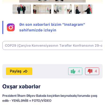
Ən son xəbərləri bizim "Instagram"
səhifəmizdə izləyin
COP29 (Çərçivə Konvensiyasının Tərəflər Konfransının 29-cu 
Paylaş
4
4
Oxşar xəbərlər
Prezident İlham Əliyev Bakıda keçirilən beynəlxalq forumda çıxış
edib - YENİLƏNİB + FOTO/VİDEO