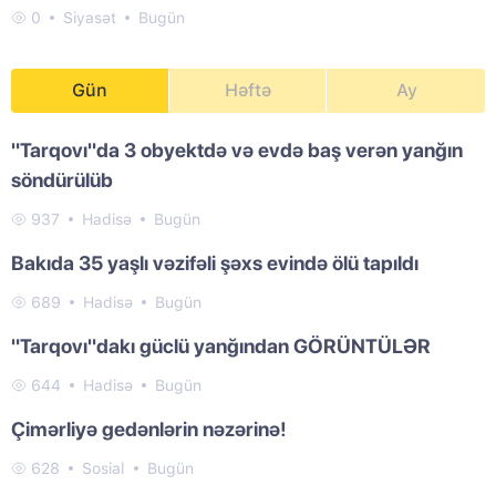
0
Siyasət
Bugün
Gün
Həftə
Ay
"Tarqovı"da 3 obyektdə və evdə baş verən yanğın
söndürülüb
937
Hadisə
Bugün
Bakıda 35 yaşlı vəzifəli şəxs evində ölü tapıldı
689
Hadisə
Bugün
"Tarqovı"dakı güclü yanğından GÖRÜNTÜLƏR
644
Hadisə
Bugün
Çimərliyə gedənlərin nəzərinə!
628
Sosial
Bugün