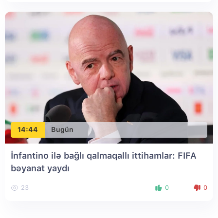
14:44
Bugün
İnfantino ilə bağlı qalmaqallı ittihamlar: FIFA
bəyanat yaydı
23
0
0