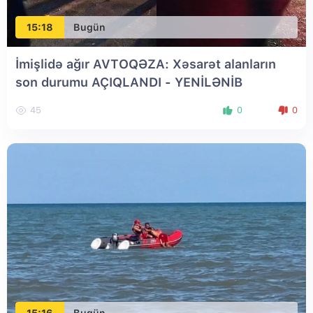
15:18
Bugün
İmişlidə ağır AVTOQƏZA: Xəsarət alanların
son durumu AÇIQLANDI
- YENİLƏNİB
45
0
0
15:16
Bugün