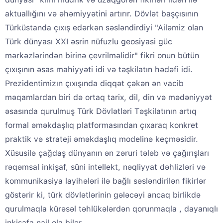
aktuallığını və əhəmiyyətini artırır. Dövlət başçısının
Türküstanda çıxış edərkən səsləndirdiyi "Ailəmiz olan
Türk dünyası XXI əsrin nüfuzlu geosiyasi güc
mərkəzlərindən birinə çevrilməlidir" fikri onun bütün
çıxışının əsas mahiyyəti idi və təşkilatın hədəfi idi.
Prezidentimizın çıxışında diqqət çəkən ən vacib
məqamlardan biri də ortaq tarix, dil, din və mədəniyyət
əsasında qurulmuş Türk Dövlətləri Təşkilatının artıq
formal əməkdaşlıq platformasından çıxaraq konkret
praktik və strateji əməkdaşlıq modelinə keçməsidir.
Xüsusilə çağdaş dünyanın ən zəruri tələb və çağırışları
rəqəmsal inkişaf, süni intellekt, nəqliyyat dəhlizləri və
kommunikasiya layihələri ilə bağlı səsləndirilən fikirlər
göstərir ki, türk dövlətlərinin gələcəyi ancaq birlikdə
qurulmaqla kürəsəl təhlükələrdən qorunmaqla , dayanıqlı
inkişafa nail ola bilər.