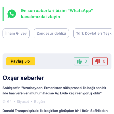
Ən son xəbərləri bizim "WhatsApp"
kanalımızda izləyin
İlham Əliyev
Zəngəzur dəhlizi
Türk Dövlətləri Təşkil
Paylaş
0
0
Oxşar xəbərlər
Sabiq səfir: "Azərbaycan-Ermənistan sülh prosesi ilə bağlı son bir
ildə baş verən ən mühüm hadisə Ağ Evdə keçirilən görüş oldu"
64
Siyasət
Bugün
Donald Trampın iştirakı ilə keçirilən görüşdən bir il ötür: Səfirlikdən