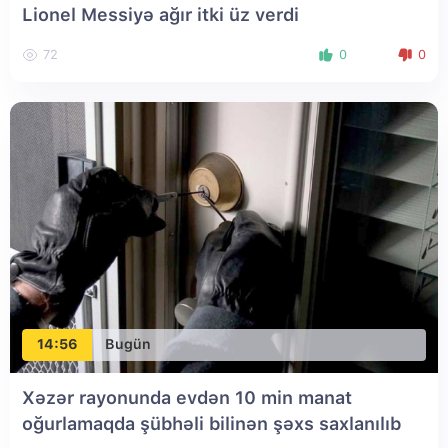
Lionel Messiyə ağır itki üz verdi
72
0
0
14:56
Bugün
Xəzər rayonunda evdən 10 min manat
oğurlamaqda şübhəli bilinən şəxs saxlanılıb