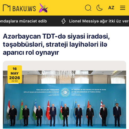
AZ
a müraciət edib
Lionel Messiyə ağır itki üz verdi
Azərbaycan TDT-də siyasi iradəsi,
təşəbbüsləri, strateji layihələri ilə
aparıcı rol oynayır
16
MAY
2026
22:02