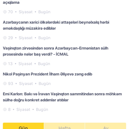
açıqlama
70
Siyasət
Bugün
Azərbaycanın xarici ölkələrdəki attaşeləri beynəlxalq hərbi
əməkdaşlığı müzakirə ediblər
29
Siyasət
Bugün
Vaşinqton zirvəsindən sonra Azərbaycan-Ermənistan sülh
prosesində nələr baş verdi? - İCMAL
13
Siyasət
Bugün
Nikol Paşinyan Prezident İlham Əliyevə zəng edib
93
Siyasət
Bugün
Emi Karlon: Bakı və İrəvan Vaşinqton sammitindən sonra möhkəm
sülhə doğru konkret addımlar atıblar
8
Siyasət
Bugün
Gün
Həftə
Ay