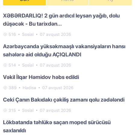
XƏBƏRDARLIQ! 2 gün ardıcıl leysan yağıb, dolu
düşəcək - Bu tarixdən...
516
Sosial
07 avqust 2026
Azərbaycanda yüksəkmaaşlı vakansiyaların hansı
sahələrə aid olduğu AÇIQLANDI
514
Sosial
07 avqust 2026
Vəkil İlqar Həmidov həbs edildi
389
Hadisə
07 avqust 2026
Ceki Çanın Bakıdakı çəkiliş zamanı qolu zədələndi
315
Sosial
07 avqust 2026
Lökbatanda təhlükə saçan moped sürücüsü
saxlanıldı