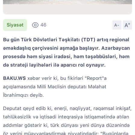
+
A
Siyasət
46
A-
Bu gün Türk Dövlətləri Təşkilatı (TDT) artıq regional
əməkdaşlıq çərçivəsini aşmağa başlayır. Azərbaycan
prosesdə həm siyasi iradəsi, həm təşəbbüsləri, həm
də strateji layihələri ilə aparıcı rol oynayır.
BAKU.WS
xəbər verir ki, bu fikirləri "Report"a
açıqlamasında Milli Məclisin deputatı Məlahət
İbrahimqızı deyib.
Deputat qeyd edib ki, enerji, nəqliyyat, rəqəmsal inkişaf,
təhlükəsizlik və iqtisadi inteqrasiya istiqamətində atılan
addımlar göstərir ki, türk dünyası yeni dünya düzənində
öz yerini müəyyənləşdirmək niyyətindədir: "Bugünlərdə