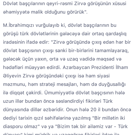
Dövlət başçılarının qeyri-rəsmi Zirvə görüşünün xüsusi
əhəmiyyətə malik olduğunu görürük".
M.İbrahimqızı vurğulayıb ki, dövlət başçılarının bu
görüşü türk dövlətlərinin gələcəyə dair ortaq qardaşlıq
iradəsinin ifadə edir: "Zirvə görüşündə çıxış edən hər bir
dövlət başçısının çıxışı sanki bir-birlərini tamamlayaraq,
gələcək üçün yaxın, orta və uzaq vadidə məqsəd və
hədəfləri müəyyən edirdi. Azərbaycan Prezidenti İlham
Əliyevin Zirvə görüşündəki çıxışı isə həm siyasi
məzmunu, həm strateji mesajları, həm də duyğusallığı
ilə diqqət çəkirdi. Ümumiyyətlə dövlət başçısının hələ
uzun illər bundan öncə səsləndirdiyi fikirləri Türk
dünyasında dillər əzbəridir. Onun hələ 20 il bundan öncə
dediyi tarixin qızıl səhifələrinə yazılmış "Bir millətin iki
diasporu olmaz" və ya "Bizim tək bir ailəmiz var - Türk
dünyası" kimi müdrik və uzaqgörən fikirləri ildən ilə