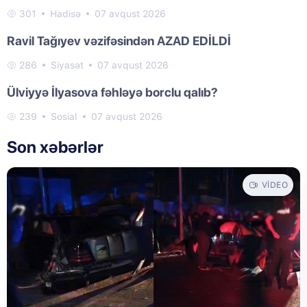
301
Hadisə
07 avqust 2026
Ravil Tağıyev vəzifəsindən AZAD EDİLDİ
286
Siyasət
07 avqust 2026
Ülviyyə İlyasova fəhləyə borclu qalıb?
239
Sosial
07 avqust 2026
Son xəbərlər
VIDEO