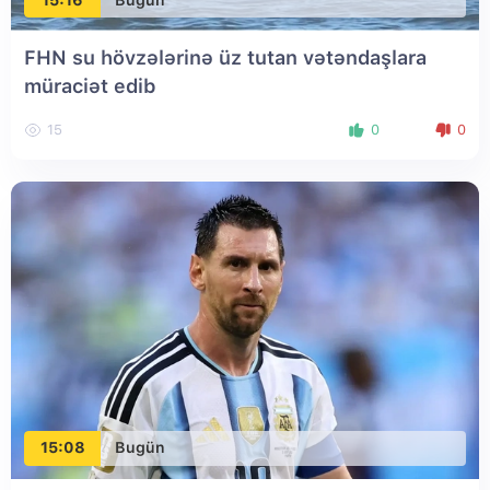
FHN su hövzələrinə üz tutan vətəndaşlara
müraciət edib
15
0
0
15:08
Bugün