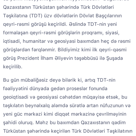
Qazaxstanın Türküstan şəhərində Türk Dövlətləri
Təşkilatına (TDT) üzv dövlətlərin Dövlət Başçılarının
qeyri-rəsmi görüşü keçirildi. Əslində TDT-nin yeni
formalaşan qeyri-rəsmi görüşlərin proqramı, siyasi,
iqtisadi, humanitar və geosiyasi baxımdan heç də rəsmi
görüşlərdən fərqlənmir. Bildiyimiz kimi ilk qeyri-qəsmi
görüş Prezident İlham Əliyevin təşəbbüsü ilə Şuşada
keçirilib.
Bu gün mübaliğəsiz deyə bilərik ki, artıq TDT-nin
fəaliyyətini dünyada gedən proseslər fonunda
geoiqtisadi və geosiyasi cəhətdən müqayisə etsək, bu
təşkılatın beynəlxalq aləmdə sürətlə artan nüfuzunun və
yeni güc mərkəzi kimi diqqət mərkəzinə çevrilməyinin
şahidi oluruq. Məhz bu baxımdan Qazaxıstanın qədim
Türküstan şəhərində keçirilən Türk Dövlətləri Təşkilatının