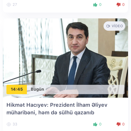
27
0
0
VIDEO
14:45
Bugün
Hikmət Hacıyev: Prezident İlham Əliyev
müharibəni, həm də sülhü qazanıb
33
0
0