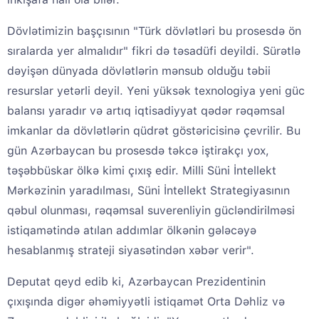
Dövlətimizin başçısının "Türk dövlətləri bu prosesdə ön
sıralarda yer almalıdır" fikri də təsadüfi deyildi. Sürətlə
dəyişən dünyada dövlətlərin mənsub olduğu təbii
resurslar yetərli deyil. Yeni yüksək texnologiya yeni güc
balansı yaradır və artıq iqtisadiyyat qədər rəqəmsal
imkanlar da dövlətlərin qüdrət göstəricisinə çevrilir. Bu
gün Azərbaycan bu prosesdə təkcə iştirakçı yox,
təşəbbüskar ölkə kimi çıxış edir. Milli Süni İntellekt
Mərkəzinin yaradılması, Süni İntellekt Strategiyasının
qəbul olunması, rəqəmsal suverenliyin gücləndirilməsi
istiqamətində atılan addımlar ölkənin gələcəyə
hesablanmış strateji siyasətindən xəbər verir".
Deputat qeyd edib ki, Azərbaycan Prezidentinin
çıxışında digər əhəmiyyətli istiqamət Orta Dəhliz və