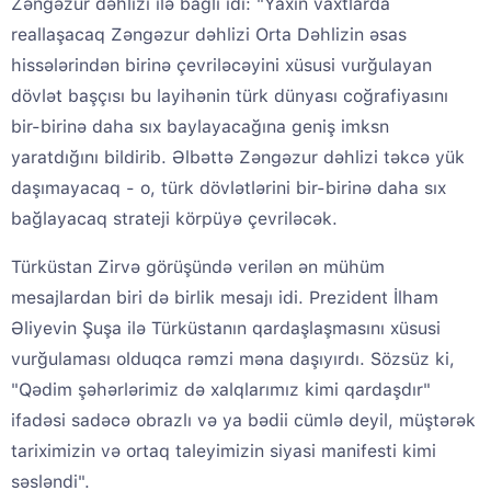
Zəngəzur dəhlizi ilə bağlı idi: "Yaxın vaxtlarda
reallaşacaq Zəngəzur dəhlizi Orta Dəhlizin əsas
hissələrindən birinə çevriləcəyini xüsusi vurğulayan
dövlət başçısı bu layihənin türk dünyası coğrafiyasını
bir-birinə daha sıx baylayacağına geniş imksn
yaratdığını bildirib. Əlbəttə Zəngəzur dəhlizi təkcə yük
daşımayacaq - o, türk dövlətlərini bir-birinə daha sıx
bağlayacaq strateji körpüyə çevriləcək.
Türküstan Zirvə görüşündə verilən ən mühüm
mesajlardan biri də birlik mesajı idi. Prezident İlham
Əliyevin Şuşa ilə Türküstanın qardaşlaşmasını xüsusi
vurğulaması olduqca rəmzi məna daşıyırdı. Sözsüz ki,
"Qədim şəhərlərimiz də xalqlarımız kimi qardaşdır"
ifadəsi sadəcə obrazlı və ya bədii cümlə deyil, müştərək
tariximizin və ortaq taleyimizin siyasi manifesti kimi
səsləndi".