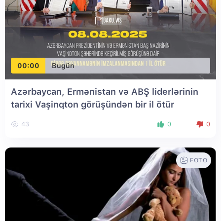
00:00
Bugün
Azərbaycan, Ermənistan və ABŞ liderlərinin
tarixi Vaşinqton görüşündən bir il ötür
43
0
0
FOTO