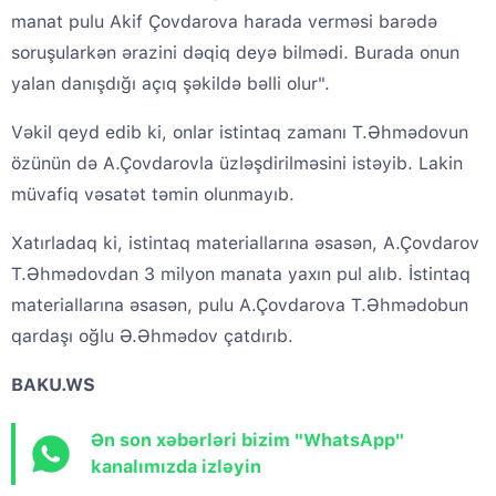
manat pulu Akif Çovdarova harada verməsi barədə
soruşularkən ərazini dəqiq deyə bilmədi. Burada onun
yalan danışdığı açıq şəkildə bəlli olur".
Vəkil qeyd edib ki, onlar istintaq zamanı T.Əhmədovun
özünün də A.Çovdarovla üzləşdirilməsini istəyib. Lakin
müvafiq vəsatət təmin olunmayıb.
Xatırladaq ki, istintaq materiallarına əsasən, A.Çovdarov
T.Əhmədovdan 3 milyon manata yaxın pul alıb. İstintaq
materiallarına əsasən, pulu A.Çovdarova T.Əhmədobun
qardaşı oğlu Ə.Əhmədov çatdırıb.
BAKU.WS
Ən son xəbərləri bizim "WhatsApp"
kanalımızda izləyin