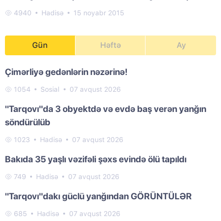
4940
Hadisə
15 noyabr 2015
Gün
Həftə
Ay
Çimərliyə gedənlərin nəzərinə!
1054
Sosial
07 avqust 2026
"Tarqovı"da 3 obyektdə və evdə baş verən yanğın
söndürülüb
1023
Hadisə
07 avqust 2026
Bakıda 35 yaşlı vəzifəli şəxs evində ölü tapıldı
749
Hadisə
07 avqust 2026
"Tarqovı"dakı güclü yanğından GÖRÜNTÜLƏR
685
Hadisə
07 avqust 2026