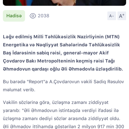
+
A
Hadisə
2038
A-
Ləğv edilmiş Milli Təhlükəsizlik Nazirliyinin (MTN)
Energetika və Nəqliyyat Sahələrində Təhlükəsizlik
Baş İdarəsinin sabiq rəisi, general-mayor Akif
Çovdarov Bakı Metropolteninin keçmiş rəisi Tağı
Əhmədovun qardaşı oğlu Əli Əhmədovla üzləşdirilib.
Bu barədə "Report"a A.Çovdarovun vəkili Sadiq Rəsulov
məlumat verib.
Vəkilin sözlərinə görə, üzləşmə zamanı ziddiyyət
yaranıb: "Əli Əhmədovun istintaqda verdiyi ifadəsi ilə
üzləşmə zamanı dediyi sözlər arasında ziddiyyət oldu.
Əli Əhmədov ittihamda göstərilən 2 milyon 917 min 300