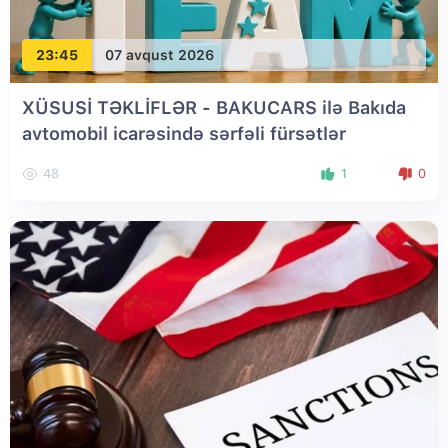
23:45
07 avqust 2026
XÜSUSİ TƏKLİFLƏR - BAKUCARS ilə Bakıda
avtomobil icarəsində sərfəli fürsətlər
48
1
0