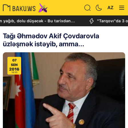
AZ
, dolu düşəcək - Bu tarixdən...
"Tarqovı"da 3 obyekt
Tağı Əhmədov Akif Çovdarovla
üzləşmək istəyib, amma...
07
SEN
2016
18:55