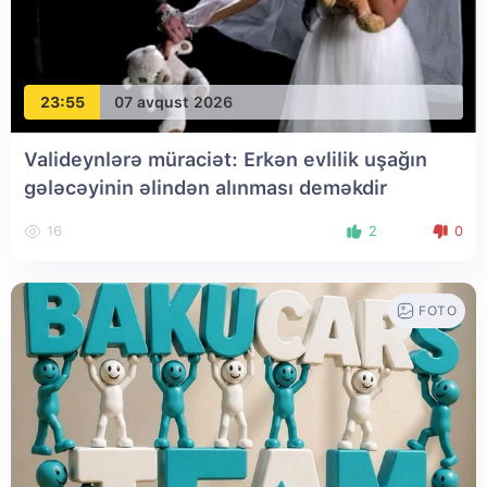
23:55
07 avqust 2026
Valideynlərə müraciət: Erkən evlilik uşağın
gələcəyinin əlindən alınması deməkdir
16
2
0
FOTO