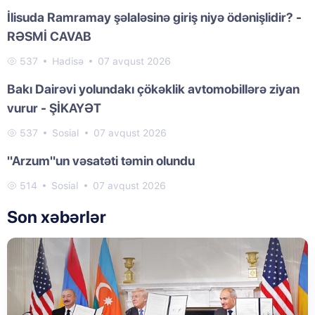
İlisuda Ramramay şəlaləsinə giriş niyə ödənişlidir? -
RƏSMİ CAVAB
537
Hadisə
07 avqust 2026
Bakı Dairəvi yolundakı çökəklik avtomobillərə ziyan
vurur - ŞİKAYƏT
537
Sosial
07 avqust 2026
"Arzum"un vəsatəti təmin olundu
514
Sosial
07 avqust 2026
Son xəbərlər