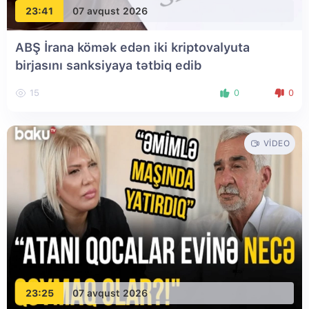
23:41
07 avqust 2026
ABŞ İrana kömək edən iki kriptovalyuta
birjasını sanksiyaya tətbiq edib
15
0
0
VIDEO
23:25
07 avqust 2026