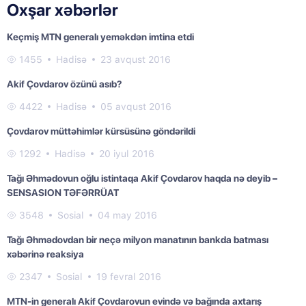
Oxşar xəbərlər
Keçmiş MTN generalı yeməkdən imtina etdi
1455
Hadisə
23 avqust 2016
Akif Çovdarov özünü asıb?
4422
Hadisə
05 avqust 2016
Çovdarov müttəhimlər kürsüsünə göndərildi
1292
Hadisə
20 iyul 2016
Tağı Əhmədovun oğlu istintaqa Akif Çovdarov haqda nə deyib –
SENSASION TƏFƏRRÜAT
3548
Sosial
04 may 2016
Tağı Əhmədovdan bir neçə milyon manatının bankda batması
xəbərinə reaksiya
2347
Sosial
19 fevral 2016
MTN-in generalı Akif Çovdarovun evində və bağında axtarış