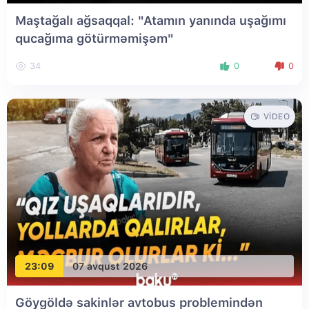
Maştağalı ağsaqqal: "Atamın yanında uşağımı
qucağıma götürməmişəm"
34
0
0
VIDEO
23:09
07 avqust 2026
Göygöldə sakinlər avtobus problemindən