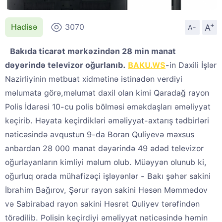
+
A
Hadisə
3070
A-
Bakıda ticarət mərkəzindən 28 min manat
dəyərində televizor oğurlanıb.
BAKU.WS
-in Daxili İşlər
Nazirliyinin mətbuat xidmətinə istinadən verdiyi
məlumata görə,məlumat daxil olan kimi Qaradağ rayon
Polis İdarəsi 10-cu polis bölməsi əməkdaşları əməliyyat
keçirib. Həyata keçirdikləri əməliyyat-axtarış tədbirləri
nəticəsində avqustun 9-da Boran Quliyevə məxsus
anbardan 28 000 manat dəyərində 49 ədəd televizor
oğurlayanların kimliyi məlum olub. Müəyyən olunub ki,
oğurluq orada mühafizəçi işləyənlər - Bakı şəhər sakini
İbrahim Bağırov, Şərur rayon sakini Həsən Məmmədov
və Sabirabad rayon sakini Həsrət Quliyev tərəfindən
törədilib. Polisin keçirdiyi əməliyyat nəticəsində həmin