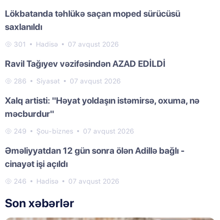
Lökbatanda təhlükə saçan moped sürücüsü
saxlanıldı
301
Hadisə
07 avqust 2026
Ravil Tağıyev vəzifəsindən AZAD EDİLDİ
286
Siyasət
07 avqust 2026
Xalq artisti: "Həyat yoldaşın istəmirsə, oxuma, nə
məcburdur"
249
Şou-biznes
07 avqust 2026
Əməliyyatdan 12 gün sonra ölən Adillə bağlı -
cinayət işi açıldı
246
Hadisə
07 avqust 2026
Son xəbərlər