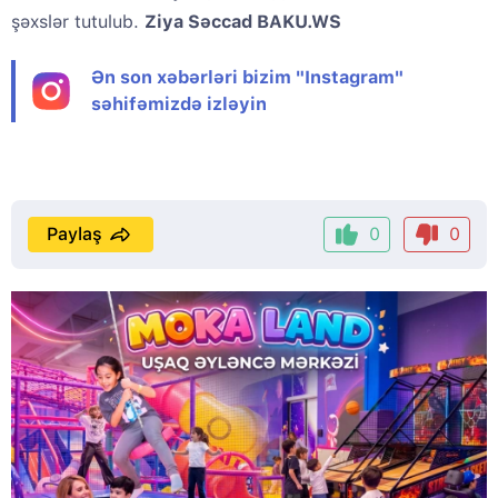
şəxslər tutulub.
Ziya Səccad BAKU.WS
Ən son xəbərləri bizim "Instagram"
səhifəmizdə izləyin
Paylaş
0
0