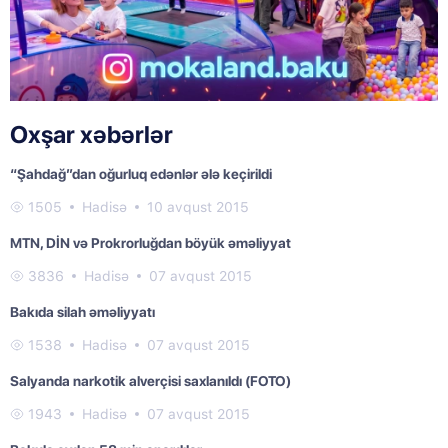
Oxşar xəbərlər
“Şahdağ”dan oğurluq edənlər ələ keçirildi
1505
Hadisə
10 avqust 2015
MTN, DİN və Prokrorluğdan böyük əməliyyat
3836
Hadisə
07 avqust 2015
Bakıda silah əməliyyatı
1538
Hadisə
07 avqust 2015
Salyanda narkotik alverçisi saxlanıldı (FOTO)
1943
Hadisə
07 avqust 2015