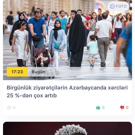
FOTO
17:23
Bugün
Birgünlük ziyarətçilərin Azərbaycanda xərcləri
25 %-dən çox artıb
4
0
0