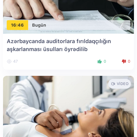
16:46
Bugün
Azərbaycanda auditorlara fırıldaqçılığın
aşkarlanması üsulları öyrədilib
47
0
0
VIDEO