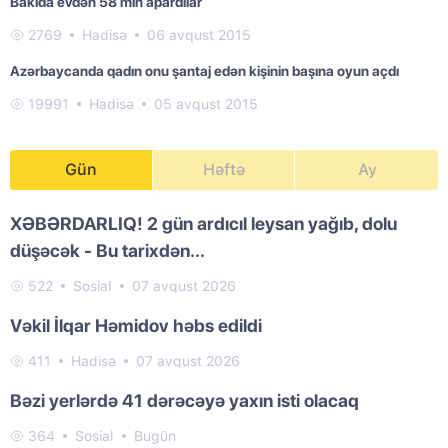
Bakıda evdən 58 min apardılar
2769
Hadisə
06 avqust 2015
Azərbaycanda qadın onu şantaj edən kişinin başına oyun açdı
19991
Hadisə
05 avqust 2015
Gün
Həftə
Ay
XƏBƏRDARLIQ! 2 gün ardıcıl leysan yağıb, dolu
düşəcək - Bu tarixdən...
522
Sosial
07 avqust 2026
Vəkil İlqar Həmidov həbs edildi
411
Hadisə
07 avqust 2026
Bəzi yerlərdə 41 dərəcəyə yaxın isti olacaq
364
Sosial
Bugün