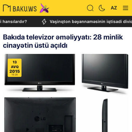
AZ
ardır?
Vaşinqton bəyannaməsinin iqtisadi dividendləri:
Bakıda televizor əməliyyatı: 28 minlik
cinayətin üstü açıldı
13
AVQ
2015
15:28