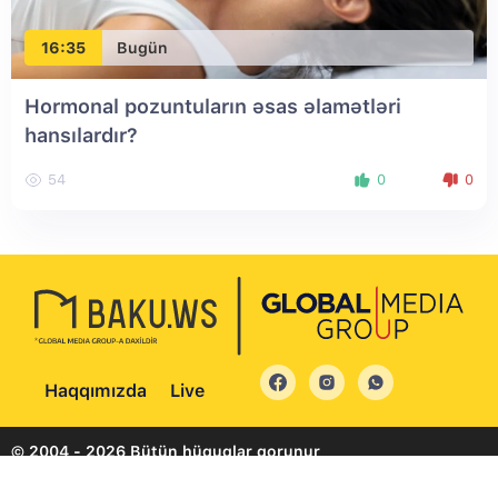
16:35
Bugün
Hormonal pozuntuların əsas əlamətləri
hansılardır?
54
0
0
Haqqımızda
Live
© 2004 - 2026 Bütün hüquqlar qorunur