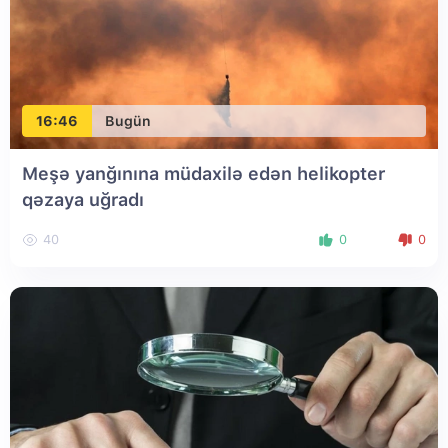
16:46
Bugün
Meşə yanğınına müdaxilə edən helikopter
qəzaya uğradı
40
0
0