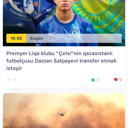
16:55
Bugün
Premyer Liqa klubu "Çelsi"nin qazaxıstanlı
futbolçusu Dastan Satpayevi transfer etmək
istəyir
51
0
0