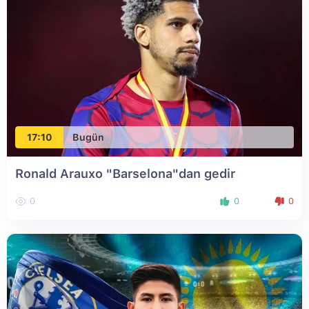
17:10
Bugün
Ronald Arauxo "Barselona"dan gedir
0
0
0