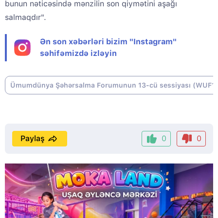
bunun nəticəsində mənzilin son qiymətini aşağı
salmaqdır".
Ən son xəbərləri bizim "Instagram"
səhifəmizdə izləyin
Ümumdünya Şəhərsalma Forumunun 13-cü sessiyası (WUF1
Paylaş
0
0