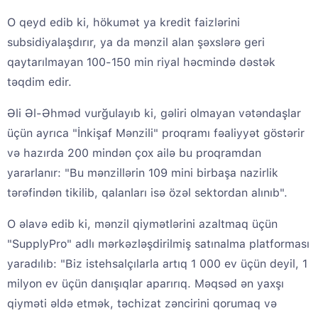
O qeyd edib ki, hökumət ya kredit faizlərini
subsidiyalaşdırır, ya da mənzil alan şəxslərə geri
qaytarılmayan 100-150 min riyal həcmində dəstək
təqdim edir.
Əli Əl-Əhməd vurğulayıb ki, gəliri olmayan vətəndaşlar
üçün ayrıca "İnkişaf Mənzili" proqramı fəaliyyət göstərir
və hazırda 200 mindən çox ailə bu proqramdan
yararlanır: "Bu mənzillərin 109 mini birbaşa nazirlik
tərəfindən tikilib, qalanları isə özəl sektordan alınıb".
O əlavə edib ki, mənzil qiymətlərini azaltmaq üçün
"SupplyPro" adlı mərkəzləşdirilmiş satınalma platforması
yaradılıb: "Biz istehsalçılarla artıq 1 000 ev üçün deyil, 1
milyon ev üçün danışıqlar aparırıq. Məqsəd ən yaxşı
qiyməti əldə etmək, təchizat zəncirini qorumaq və