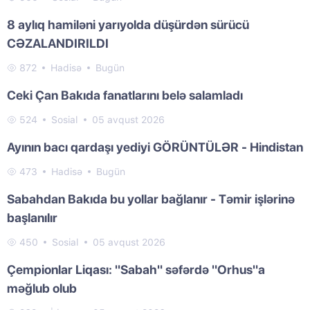
8 aylıq hamiləni yarıyolda düşürdən sürücü
CƏZALANDIRILDI
872
Hadisə
Bugün
Ceki Çan Bakıda fanatlarını belə salamladı
524
Sosial
05 avqust 2026
Ayının bacı qardaşı yediyi GÖRÜNTÜLƏR - Hindistan
473
Hadisə
Bugün
Sabahdan Bakıda bu yollar bağlanır - Təmir işlərinə
başlanılır
450
Sosial
05 avqust 2026
Çempionlar Liqası: "Sabah" səfərdə "Orhus"a
məğlub olub