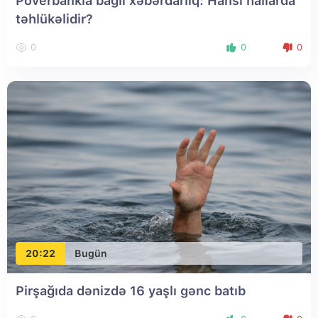
Poverbankla bağlı xəbərdarlıq: Hansı hallarda
təhlükəlidir?
0
0
0
20:22
Bugün
Pirşağıda dənizdə 16 yaşlı gənc batıb