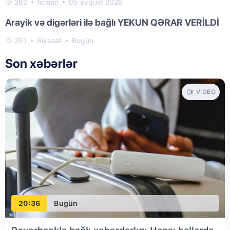
262
İdman
05 avqust 2026
Arayik və digərləri ilə bağlı YEKUN QƏRAR VERİLDİ
251
Siyasət
Bugün
Son xəbərlər
VIDEO
20:36
Bugün