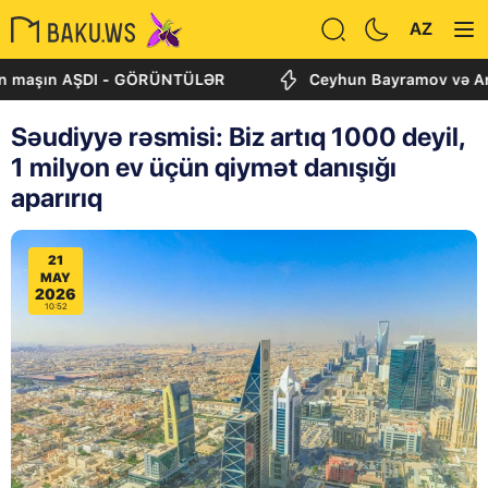
AZ
ın AŞDI - GÖRÜNTÜLƏR
Ceyhun Bayramov və Andrey Sibi
Səudiyyə rəsmisi: Biz artıq 1000 deyil,
1 milyon ev üçün qiymət danışığı
aparırıq
21
MAY
2026
10:52