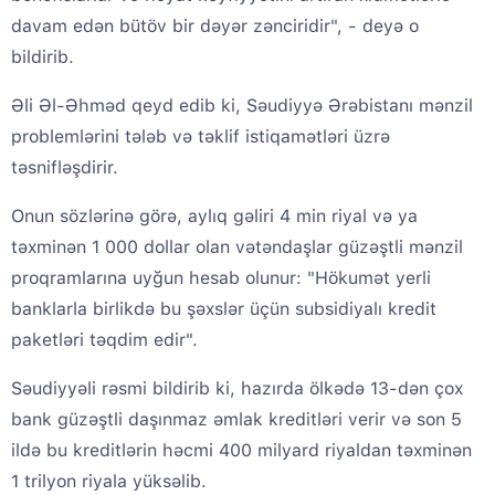
davam edən bütöv bir dəyər zənciridir", - deyə o
bildirib.
Əli Əl-Əhməd qeyd edib ki, Səudiyyə Ərəbistanı mənzil
problemlərini tələb və təklif istiqamətləri üzrə
təsnifləşdirir.
Onun sözlərinə görə, aylıq gəliri 4 min riyal və ya
təxminən 1 000 dollar olan vətəndaşlar güzəştli mənzil
proqramlarına uyğun hesab olunur: "Hökumət yerli
banklarla birlikdə bu şəxslər üçün subsidiyalı kredit
paketləri təqdim edir".
Səudiyyəli rəsmi bildirib ki, hazırda ölkədə 13-dən çox
bank güzəştli daşınmaz əmlak kreditləri verir və son 5
ildə bu kreditlərin həcmi 400 milyard riyaldan təxminən
1 trilyon riyala yüksəlib.