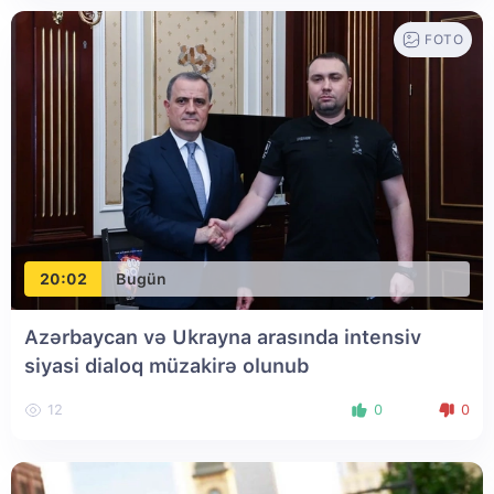
FOTO
20:02
Bugün
Azərbaycan və Ukrayna arasında intensiv
siyasi dialoq müzakirə olunub
12
0
0