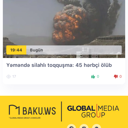
19:44
Bugün
Yəməndə silahlı toqquşma: 45 hərbçi ölüb
17
0
0