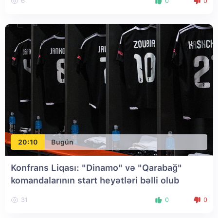
6
0
0
20:10
Bugün
Konfrans Liqası: "Dinamo" və "Qarabağ"
komandalarının start heyətləri bəlli olub
31
0
0