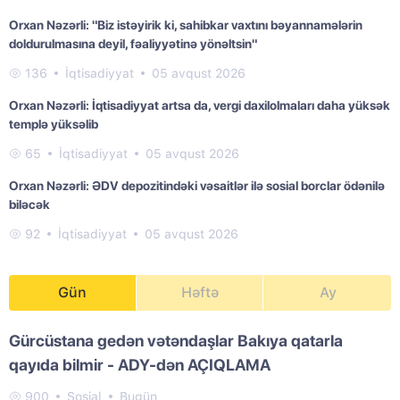
Orxan Nəzərli: "Biz istəyirik ki, sahibkar vaxtını bəyannamələrin
doldurulmasına deyil, fəaliyyətinə yönəltsin"
136
İqtisadiyyat
05 avqust 2026
Orxan Nəzərli: İqtisadiyyat artsa da, vergi daxilolmaları daha yüksək
templə yüksəlib
65
İqtisadiyyat
05 avqust 2026
Orxan Nəzərli: ƏDV depozitindəki vəsaitlər ilə sosial borclar ödənilə
biləcək
92
İqtisadiyyat
05 avqust 2026
Gün
Həftə
Ay
Gürcüstana gedən vətəndaşlar Bakıya qatarla
qayıda bilmir - ADY-dən AÇIQLAMA
900
Sosial
Bugün