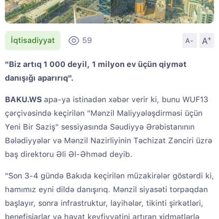
+
A
İqtisadiyyat
59
A-
"Biz artıq 1 000 deyil, 1 milyon ev üçün qiymət
danışığı aparırıq".
BAKU.WS
apa-ya istinadən xəbər verir ki, bunu WUF13
çərçivəsində keçirilən "Mənzil Maliyyələşdirməsi üçün
Yeni Bir Saziş" sessiyasında Səudiyyə Ərəbistanının
Bələdiyyələr və Mənzil Nazirliyinin Təchizat Zənciri üzrə
baş direktoru Əli Əl-Əhməd deyib.
"Son 3-4 gündə Bakıda keçirilən müzakirələr göstərdi ki,
hamımız eyni dildə danışırıq. Mənzil siyasəti torpaqdan
başlayır, sonra infrastruktur, layihələr, tikinti şirkətləri,
benefisiarlar və həyat keyfiyyətini artıran xidmətlərlə