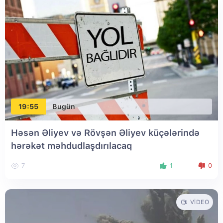
19:55
Bugün
Həsən Əliyev və Rövşən Əliyev küçələrində
hərəkət məhdudlaşdırılacaq
7
1
0
VIDEO