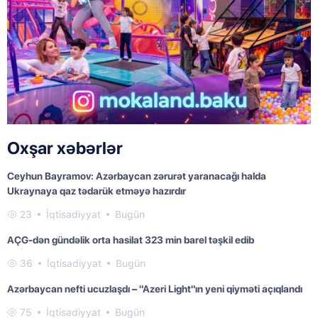
Oxşar xəbərlər
Ceyhun Bayramov: Azərbaycan zərurət yaranacağı halda
Ukraynaya qaz tədarük etməyə hazırdır
23
İqtisadiyyat
Bugün
AÇG-dən gündəlik orta hasilat 323 min barel təşkil edib
36
İqtisadiyyat
Bugün
Azərbaycan nefti ucuzlaşdı – "Azeri Light"ın yeni qiyməti açıqlandı
75
İqtisadiyyat
Bugün