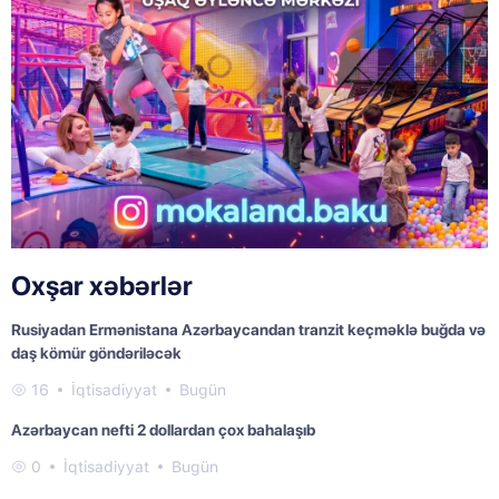
Oxşar xəbərlər
Rusiyadan Ermənistana Azərbaycandan tranzit keçməklə buğda və
daş kömür göndəriləcək
16
İqtisadiyyat
Bugün
Azərbaycan nefti 2 dollardan çox bahalaşıb
0
İqtisadiyyat
Bugün