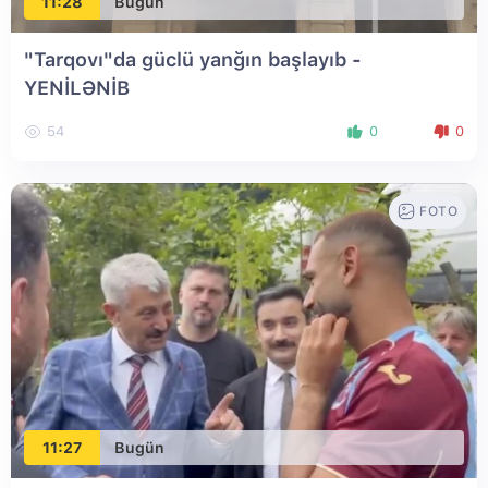
11:28
Bugün
"Tarqovı"da güclü yanğın başlayıb
-
YENİLƏNİB
54
0
0
FOTO
11:27
Bugün