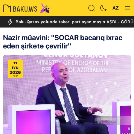
AZ
Bakı-Qazax yolunda təkəri partlayan maşın AŞDI - GÖRÜNTÜL
Nazir müavini: "SOCAR bacarıq ixrac
edən şirkətə çevrilir"
11
IYN
2026
10:54