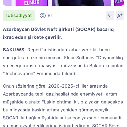
+
A
İqtisadiyyat
81
A-
Azərbaycan Dövlət Neft Şirkəti (SOCAR) bacarıq
ixrac edən şirkətə çevrilir.
BAKU.WS
"Report"a istinadən xəbər verir ki, bunu
energetika nazirinin müavini Elnur Soltanov "Dayanıqlılıq
və enerji transformasiyası" mövzusunda Bakıda keçirilən
"Technovation" Forumunda bildirib.
Onun sözlərinə görə, 2020–2025-ci illər arasında
Azərbaycanda təbii qaz hasilatında əhəmiyyətli artım
müşahidə olunub: "Lakin ehtimal ki, biz yaxın gələcəkdə
bu miqyasda kəskin artımı yenidən görməyəcəyik.
SOCAR ilə bağlı müşahidələr isə çox yaxşı bir nümunədir
və mən əvvəl dediklərimə istinad edirəm. SOCAR Sovet