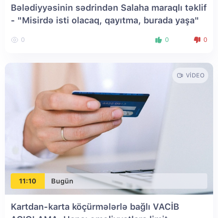
Bələdiyyəsinin sədrindən Salaha maraqlı təklif
- "Misirdə isti olacaq, qayıtma, burada yaşa"
0
0
0
VIDEO
11:10
Bugün
Kartdan-karta köçürmələrlə bağlı VACİB