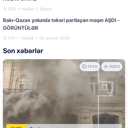
333
Hadisə
Bugün
Bakı-Qazax yolunda təkəri partlayan maşın AŞDI -
GÖRÜNTÜLƏR
310
Hadisə
06 avqust 2026
Son xəbərlər
FOTO
VIDEO