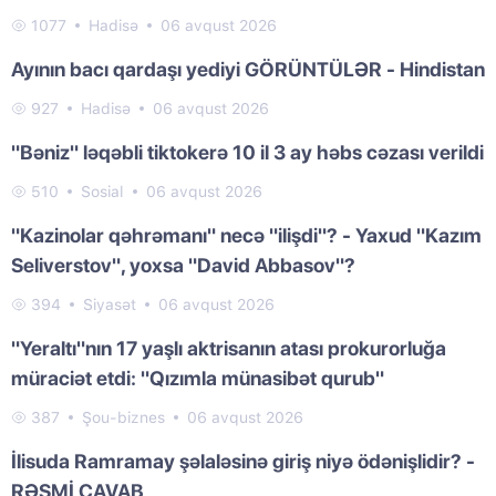
1077
Hadisə
06 avqust 2026
Ayının bacı qardaşı yediyi GÖRÜNTÜLƏR - Hindistan
927
Hadisə
06 avqust 2026
"Bəniz" ləqəbli tiktokerə 10 il 3 ay həbs cəzası verildi
510
Sosial
06 avqust 2026
"Kazinolar qəhrəmanı" necə "ilişdi"? - Yaxud "Kazım
Seliverstov", yoxsa "David Abbasov"?
394
Siyasət
06 avqust 2026
"Yeraltı"nın 17 yaşlı aktrisanın atası prokurorluğa
müraciət etdi: "Qızımla münasibət qurub"
387
Şou-biznes
06 avqust 2026
İlisuda Ramramay şəlaləsinə giriş niyə ödənişlidir? -
RƏSMİ CAVAB