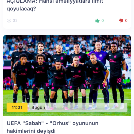
AÇIQLAMA: Hansı əməliyyatlara limit
qoyulacaq?
32
0
0
11:01
Bugün
UEFA "Sabah" - "Orhus" oyununun
hakimlərini dəyişdi