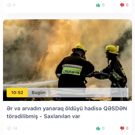
0
0
0
10:52
Bugün
Ər və arvadın yanaraq öldüyü hadisə QƏSDƏN
törədilibmiş - Saxlanılan var
14
0
0