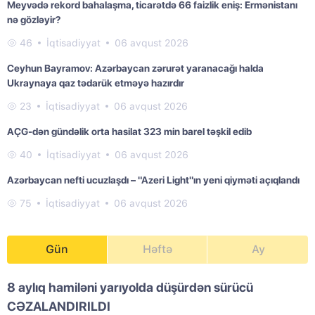
Meyvədə rekord bahalaşma, ticarətdə 66 faizlik eniş: Ermənistanı
nə gözləyir?
46
İqtisadiyyat
06 avqust 2026
Ceyhun Bayramov: Azərbaycan zərurət yaranacağı halda
Ukraynaya qaz tədarük etməyə hazırdır
23
İqtisadiyyat
06 avqust 2026
AÇG-dən gündəlik orta hasilat 323 min barel təşkil edib
40
İqtisadiyyat
06 avqust 2026
Azərbaycan nefti ucuzlaşdı – "Azeri Light"ın yeni qiyməti açıqlandı
75
İqtisadiyyat
06 avqust 2026
Gün
Həftə
Ay
8 aylıq hamiləni yarıyolda düşürdən sürücü
CƏZALANDIRILDI