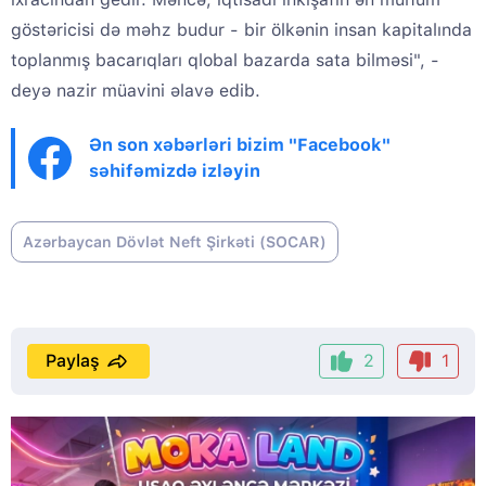
göstəricisi də məhz budur - bir ölkənin insan kapitalında
toplanmış bacarıqları qlobal bazarda sata bilməsi", -
deyə nazir müavini əlavə edib.
Ən son xəbərləri bizim "Facebook"
səhifəmizdə izləyin
Azərbaycan Dövlət Neft Şirkəti (SOCAR)
Paylaş
2
1