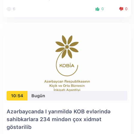
6
0
0
10:54
Bugün
Azərbaycanda I yarımildə KOB evlərində
sahibkarlara 234 mindən çox xidmət
göstərilib