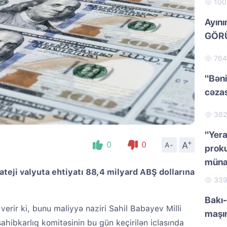
10
Ayını
GÖRÜ
76
"Bəni
cəzas
36
"Yera
+
A
0
0
A-
proku
müna
ateji valyuta ehtiyatı 88,4 milyard ABŞ dollarına
33
Bakı-
verir ki, bunu maliyyə naziri Sahil Babayev Milli
maşı
sahibkarlıq komitəsinin bu gün keçirilən iclasında