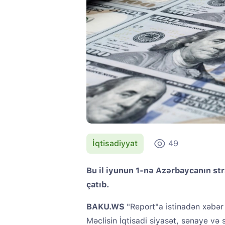
İqtisadiyyat
49
Bu il iyunun 1-nə Azərbaycanın str
çatıb.
BAKU.WS
"Report"a istinadən xəbər 
Məclisin İqtisadi siyasət, sənaye və 