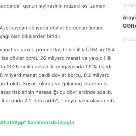
 haqqında" qanun layihəsinin müzakirəsi zamanı
29
Arayi
QƏRA
, Azərbaycan dünyada dövlət borcunun ümumi
ağı olan ölkələrdən biridir.
27
manat və yaxud proqnozlaşdırılan illik ÜDM-in 18,4
 isə dövlət borcu 26 milyard manat və yaxud illik
a 2025-ci ilin əvvəli ilə müqayisədə 1,6 % bəndi
7,8 milyard manat daxili dövlət borcu, 8,2 milyard
arət olub. Xüsusi olaraq vurğulamaq istərdim ki,
zar risklərinin həssaslığı bu dövr ərzində azalıb.
il ərzində 2,2 dəfə artıb", - deyə nazir əlavə edib.
"WhatsApp" kanalımızda izləyin