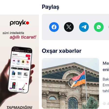
Paylaş
Oxşar xəbərlər
Mey
eni
Baku
Ermə
təhl