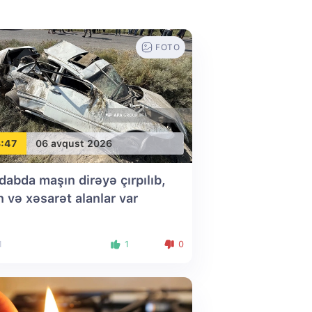
FOTO
:47
06 avqust 2026
dabda maşın dirəyə çırpılıb,
n və xəsarət alanlar var
1
1
0