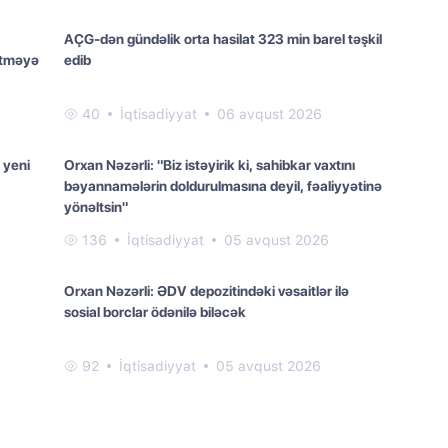
AÇG-dən gündəlik orta hasilat 323 min barel təşkil
etməyə
edib
40
İqtisadiyyat
06 avqust 2026
 yeni
Orxan Nəzərli: "Biz istəyirik ki, sahibkar vaxtını
bəyannamələrin doldurulmasına deyil, fəaliyyətinə
yönəltsin"
136
İqtisadiyyat
05 avqust 2026
Orxan Nəzərli: ƏDV depozitindəki vəsaitlər ilə
sosial borclar ödənilə biləcək
92
İqtisadiyyat
05 avqust 2026