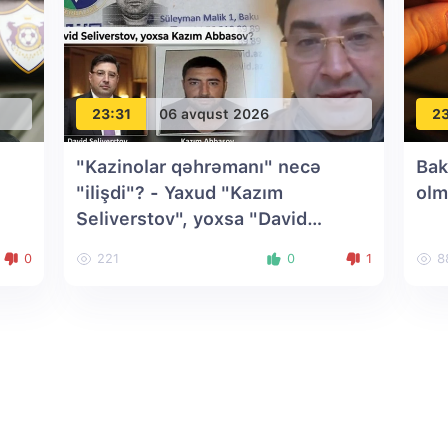
23:31
06 avqust 2026
23
"Kazinolar qəhrəmanı" necə
Bak
"ilişdi"? - Yaxud "Kazım
olm
Seliverstov", yoxsa "David
Abbasov"?
0
221
0
1
8