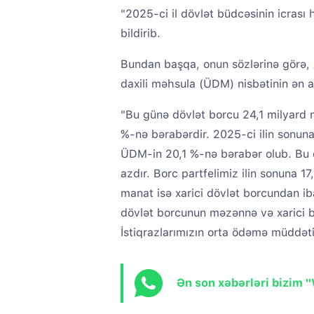
"2025-ci il dövlət büdcəsinin icrası
bildirib.
Bundan başqa, onun sözlərinə görə
daxili məhsula (ÜDM) nisbətinin ən aş
"Bu günə dövlət borcu 24,1 milyard 
%-nə bərabərdir. 2025-ci ilin sonuna
ÜDM-in 20,1 %-nə bərabər olub. Bu d
azdır. Borc partfelimiz ilin sonuna 1
manat isə xarici dövlət borcundan ib
dövlət borcunun məzənnə və xarici ba
İstiqrazlarımızın orta ödəmə müddəti 
Ən son xəbərləri bizim 