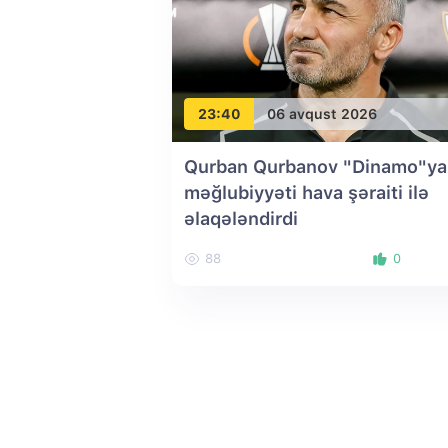
23:40
06 avqust 2026
Qurban Qurbanov "Dinamo"ya
məğlubiyyəti hava şəraiti ilə
əlaqələndirdi
88
0