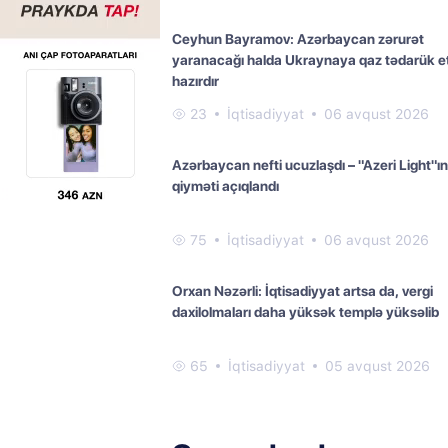
Ceyhun Bayramov: Azərbaycan zərurət
yaranacağı halda Ukraynaya qaz tədarük 
hazırdır
23
İqtisadiyyat
06 avqust 2026
Azərbaycan nefti ucuzlaşdı – "Azeri Light"ın
qiyməti açıqlandı
75
İqtisadiyyat
06 avqust 2026
Orxan Nəzərli: İqtisadiyyat artsa da, vergi
daxilolmaları daha yüksək templə yüksəlib
65
İqtisadiyyat
05 avqust 2026