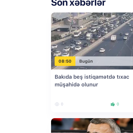
Son xəbərlər
08:50
Bugün
Bakıda beş istiqamətdə tıxac
müşahidə olunur
0
0