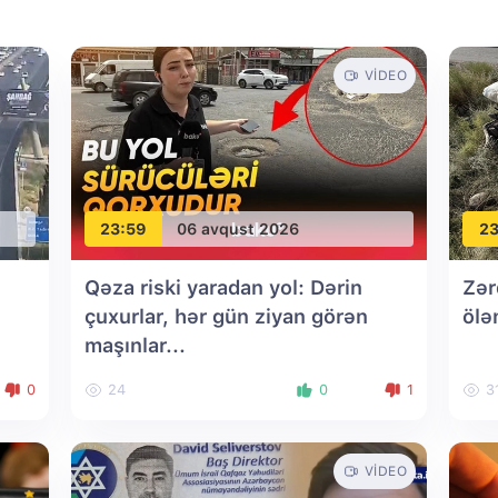
VIDEO
23:59
06 avqust 2026
23
Qəza riski yaradan yol: Dərin
Zər
çuxurlar, hər gün ziyan görən
ölə
maşınlar...
0
24
0
1
3
VIDEO