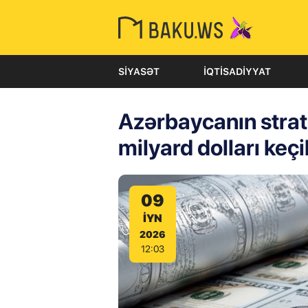
SIYASƏT
İQTISADIYYAT
Azərbaycanın strate
milyard dolları keç
09
IYN
2026
12:03