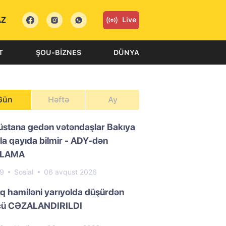
AZ
Live
T
ŞOU-BIZNES
DÜNYA
Gün
Həftə
Ay
üstana gedən vətəndaşlar Bakıya
la qayıda bilmir - ADY-dən
QLAMA
69
Sosial
06 avqust 2026
ıq hamiləni yarıyolda düşürdən
cü CƏZALANDIRILDI