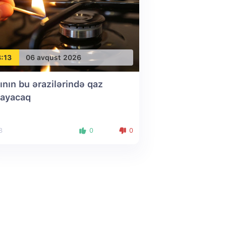
:13
06 avqust 2026
ının bu ərazilərində qaz
ayacaq
8
0
0