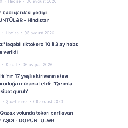
00
Hadisə
06 avqust 2026
n bacı qardaşı yediyi
NTÜLƏR - Hindistan
4
Hadisə
06 avqust 2026
z" ləqəbli tiktokerə 10 il 3 ay həbs
ı verildi
2
Sosial
06 avqust 2026
ltı"nın 17 yaşlı aktrisanın atası
rorluğa müraciət etdi: "Qızımla
sibət qurub"
9
Şou-biznes
06 avqust 2026
Qazax yolunda təkəri partlayan
n AŞDI - GÖRÜNTÜLƏR