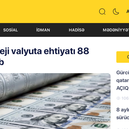
SOSIAL
İDMAN
HADISƏ
MƏDƏNIYYƏ
ji valyuta ehtiyatı 88
ib
Gürc
qatar
AÇI
10
8 ayl
sürü