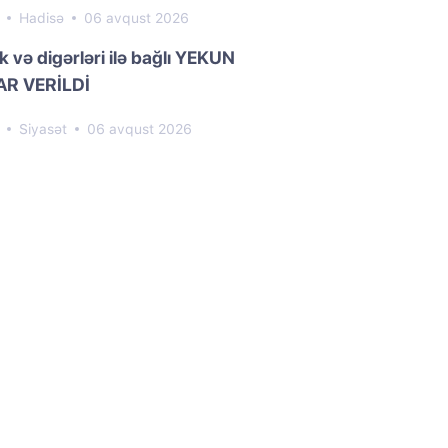
2
Hadisə
06 avqust 2026
k və digərləri ilə bağlı YEKUN
R VERİLDİ
5
Siyasət
06 avqust 2026