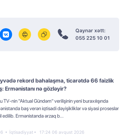
Qaynar xətt:
055 225 10 01
vədə rekord bahalaşma, ticarətdə 66 faizlik
ş: Ermənistanı nə gözləyir?
 TV-nin "Aktual Gündəm" verilişinin yeni buraxılışında
nistanda baş verən iqtisadi dəyişikliklər və siyasi proseslər
il edilib. Ermənistanda ərzaq b...
46
İqtisadiyyat
17:24 06 avqust 2026