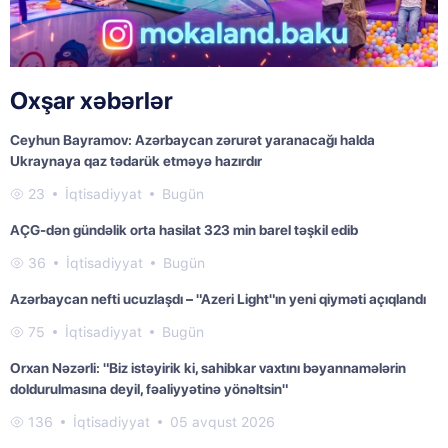
Oxşar xəbərlər
Ceyhun Bayramov: Azərbaycan zərurət yaranacağı halda
Ukraynaya qaz tədarük etməyə hazırdır
23
İqtisadiyyat
Bugün
AÇG-dən gündəlik orta hasilat 323 min barel təşkil edib
36
İqtisadiyyat
Bugün
Azərbaycan nefti ucuzlaşdı – "Azeri Light"ın yeni qiyməti açıqlandı
75
İqtisadiyyat
Bugün
Orxan Nəzərli: "Biz istəyirik ki, sahibkar vaxtını bəyannamələrin
doldurulmasına deyil, fəaliyyətinə yönəltsin"
136
İqtisadiyyat
05 avqust 2026