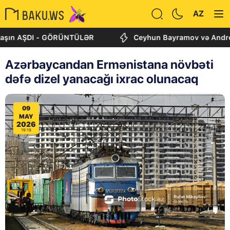
AZ
 AŞDI - GÖRÜNTÜLƏR
Ceyhun Bayramov və Andrey Sibiqa
Azərbaycandan Ermənistana növbəti
dəfə dizel yanacağı ixrac olunacaq
09
MAY
2026
19:19