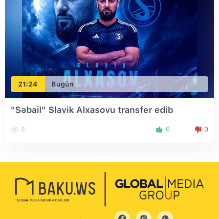
21:24
Bugün
"Səbail" Slavik Alxasovu transfer edib
8
0
0