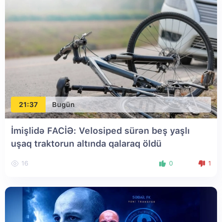
21:37
Bugün
İmişlidə FACİƏ: Velosiped sürən beş yaşlı
uşaq traktorun altında qalaraq öldü
16
0
1