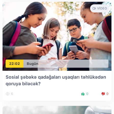
VIDEO
22:02
Bugün
Sosial şəbəkə qadağaları uşaqları təhlükədən
qoruya biləcək?
6
0
0