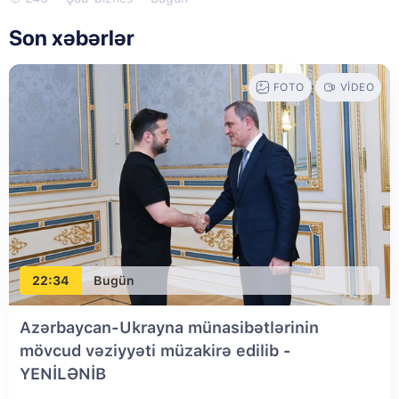
Son xəbərlər
FOTO
VIDEO
22:34
Bugün
Azərbaycan-Ukrayna münasibətlərinin
mövcud vəziyyəti müzakirə edilib
-
YENİLƏNİB