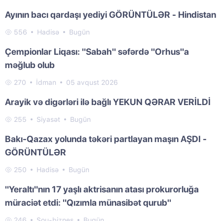
Ayının bacı qardaşı yediyi GÖRÜNTÜLƏR - Hindistan
556
Hadisə
Bugün
Çempionlar Liqası: "Sabah" səfərdə "Orhus"a
məğlub olub
270
İdman
05 avqust 2026
Arayik və digərləri ilə bağlı YEKUN QƏRAR VERİLDİ
255
Siyasət
Bugün
Bakı-Qazax yolunda təkəri partlayan maşın AŞDI -
GÖRÜNTÜLƏR
250
Hadisə
Bugün
"Yeraltı"nın 17 yaşlı aktrisanın atası prokurorluğa
müraciət etdi: "Qızımla münasibət qurub"
246
Şou-biznes
Bugün