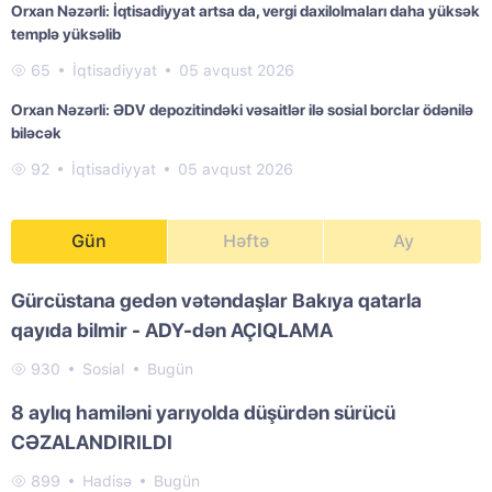
Orxan Nəzərli: İqtisadiyyat artsa da, vergi daxilolmaları daha yüksək
templə yüksəlib
65
İqtisadiyyat
05 avqust 2026
Orxan Nəzərli: ƏDV depozitindəki vəsaitlər ilə sosial borclar ödənilə
biləcək
92
İqtisadiyyat
05 avqust 2026
Gün
Həftə
Ay
Gürcüstana gedən vətəndaşlar Bakıya qatarla
qayıda bilmir - ADY-dən AÇIQLAMA
930
Sosial
Bugün
8 aylıq hamiləni yarıyolda düşürdən sürücü
CƏZALANDIRILDI
899
Hadisə
Bugün