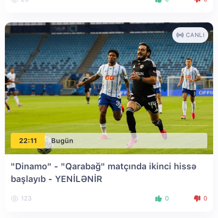
CANLI
22:11
Bugün
"Dinamo" - "Qarabağ" matçında ikinci hissə
başlayıb
- YENİLƏNİR
123
0
0