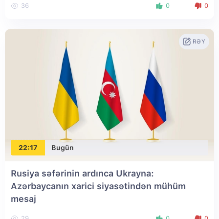
36
0
0
RƏY
22:17
Bugün
Rusiya səfərinin ardınca Ukrayna:
Azərbaycanın xarici siyasətindən mühüm
mesaj
29
0
0