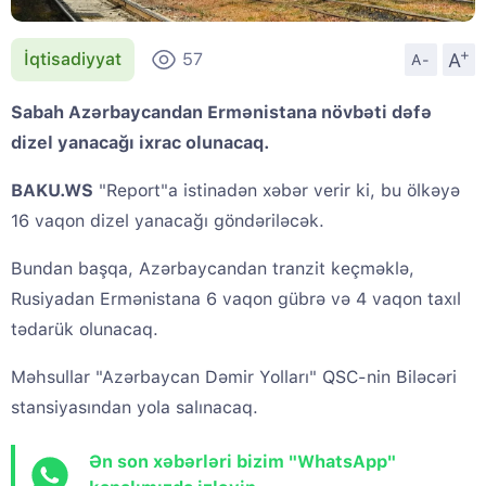
+
A
İqtisadiyyat
57
A-
Sabah Azərbaycandan Ermənistana növbəti dəfə
dizel yanacağı ixrac olunacaq.
BAKU.WS
"Report"a istinadən xəbər verir ki, bu ölkəyə
16 vaqon dizel yanacağı göndəriləcək.
Bundan başqa, Azərbaycandan tranzit keçməklə,
Rusiyadan Ermənistana 6 vaqon gübrə və 4 vaqon taxıl
tədarük olunacaq.
Məhsullar "Azərbaycan Dəmir Yolları" QSC-nin Biləcəri
stansiyasından yola salınacaq.
Ən son xəbərləri bizim "WhatsApp"