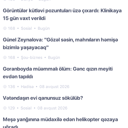
Görüntülər kütləvi pozuntuları üzə çıxardı: Klinikaya
15 gün vaxt verildi
168
Sosial
Bugün
Günel Zeynalova: "Gözəl səsin, mahnıların həmişə
bizimlə yaşayacaq"
168
Şou-biznes
Bugün
Goranboyda müəmmalı ölüm: Gənc qızın meyiti
evdən tapıldı
136
Hadisə
08 avqust 2026
Vətəndaşın evi qanunsuz sökülüb?
129
Sosial
08 avqust 2026
Meşə yanğınına müdaxilə edən helikopter qəzaya
uğradı