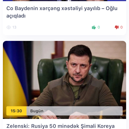
Co Baydenin xərçəng xəstəliyi yayılıb – Oğlu
açıqladı
13
0
0
15:30
Bugün
Zelenski: Rusiya 50 minədək Şimali Koreya