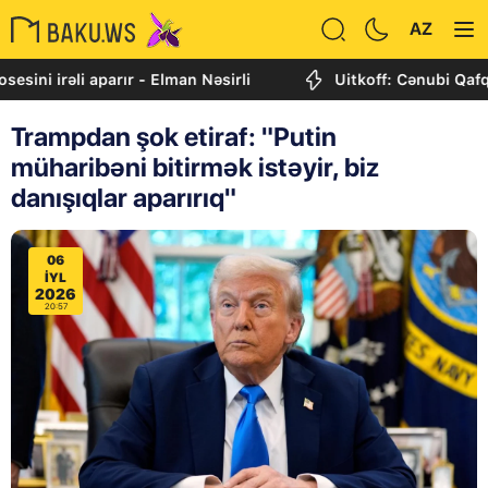
AZ
əli aparır - Elman Nəsirli
Uitkoff: Cənubi Qafqaz daha 
Trampdan şok etiraf: "Putin
müharibəni bitirmək istəyir, biz
danışıqlar aparırıq"
06
IYL
2026
20:57