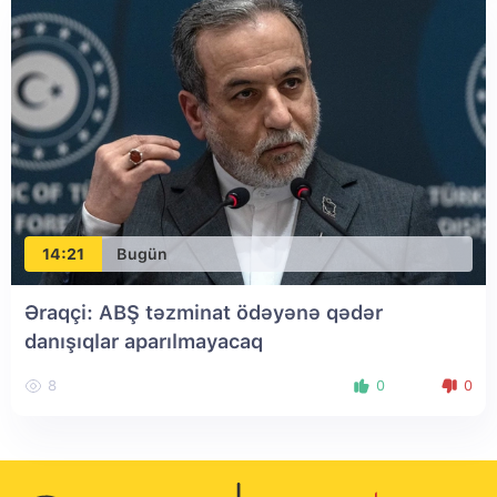
14:21
Bugün
Əraqçi: ABŞ təzminat ödəyənə qədər
danışıqlar aparılmayacaq
8
0
0