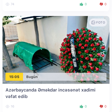
74
0
0
FOTO
15:05
Bugün
Azərbaycanda Əməkdar incəsənət xadimi
vəfat edib
16
0
0