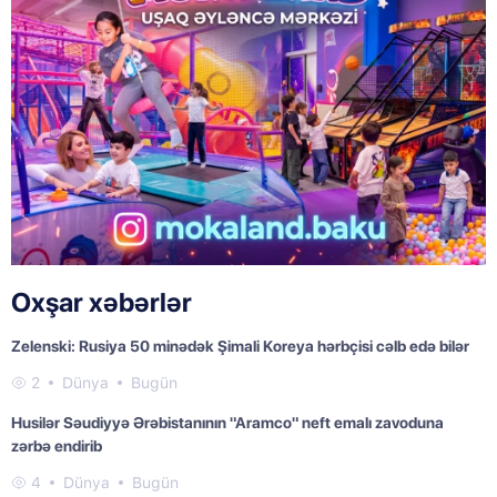
Oxşar xəbərlər
Zelenski: Rusiya 50 minədək Şimali Koreya hərbçisi cəlb edə bilər
2
Dünya
Bugün
Husilər Səudiyyə Ərəbistanının "Aramco" neft emalı zavoduna
zərbə endirib
4
Dünya
Bugün