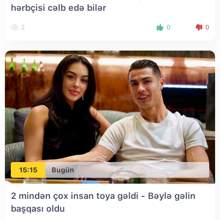
hərbçisi cəlb edə bilər
2
0
0
15:15
Bugün
2 mindən çox insan toya gəldi - Bəylə gəlin
başqası oldu