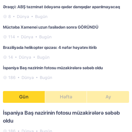
Əraqçi: ABŞ təzminat ödəyənə qədər danışıqlar aparılmayacaq
8
Dünya
Bugün
Müctəba Xamenei uzun fasilədən sonra GÖRÜNDÜ
114
Dünya
Bugün
Braziliyada helikopter qəzası: 4 nəfər həyatını itirib
14
Dünya
Bugün
İspaniya Baş nazirinin fotosu müzakirələrə səbəb oldu
186
Dünya
Bugün
Gün
Həftə
Ay
İspaniya Baş nazirinin fotosu müzakirələrə səbəb
oldu
186
Dünya
Bugün