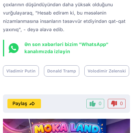
çoxlarının düşündüyündən daha yüksək olduğunu
vurğulayaraq, "Hesab edirəm ki, bu məsələnin
nizamlanmasına insanların təsəvvür etdiyindən qat-qat
yaxınıq", - deyə əlavə edib.
Ən son xəbərləri bizim "WhatsApp"
kanalımızda izləyin
Vladimir Putin
Donald Tramp
Volodimir Zelenski
Paylaş
0
0