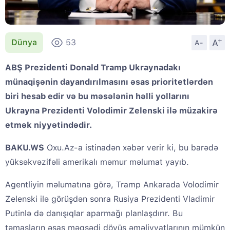
+
A
Dünya
53
A-
ABŞ Prezidenti Donald Tramp Ukraynadakı
münaqişənin dayandırılmasını əsas prioritetlərdən
biri hesab edir və bu məsələnin həlli yollarını
Ukrayna Prezidenti Volodimir Zelenski ilə müzakirə
etmək niyyətindədir.
BAKU.WS
Oxu.Az-a istinadən xəbər verir ki, bu barədə
yüksəkvəzifəli amerikalı məmur məlumat yayıb.
Agentliyin məlumatına görə, Tramp Ankarada Volodimir
Zelenski ilə görüşdən sonra Rusiya Prezidenti Vladimir
Putinlə də danışıqlar aparmağı planlaşdırır. Bu
təmasların əsas məqsədi döyüş əməliyyatlarının mümkün