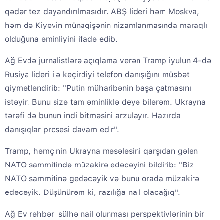
qədər tez dayandırılmasıdır. ABŞ lideri həm Moskva,
həm də Kiyevin münaqişənin nizamlanmasında maraqlı
olduğuna əminliyini ifadə edib.
Ağ Evdə jurnalistlərə açıqlama verən Tramp iyulun 4-də
Rusiya lideri ilə keçirdiyi telefon danışığını müsbət
qiymətləndirib: "Putin müharibənin başa çatmasını
istəyir. Bunu sizə tam əminliklə deyə bilərəm. Ukrayna
tərəfi də bunun indi bitməsini arzulayır. Hazırda
danışıqlar prosesi davam edir".
Tramp, həmçinin Ukrayna məsələsini qarşıdan gələn
NATO sammitində müzakirə edəcəyini bildirib: "Biz
NATO sammitinə gedəcəyik və bunu orada müzakirə
edəcəyik. Düşünürəm ki, razılığa nail olacağıq".
Ağ Ev rəhbəri sülhə nail olunması perspektivlərinin bir