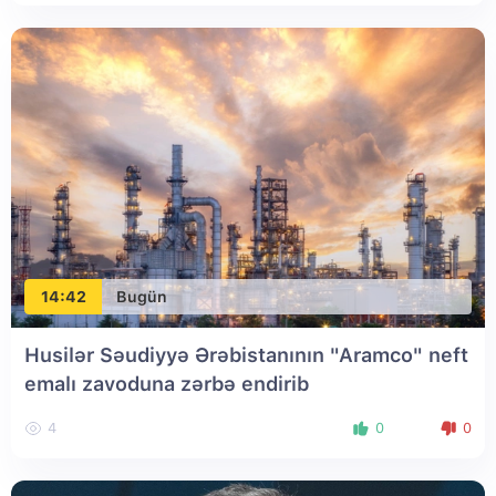
14:42
Bugün
Husilər Səudiyyə Ərəbistanının "Aramco" neft
emalı zavoduna zərbə endirib
4
0
0