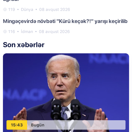
119
Dünya
08 avqust 2026
Mingəçevirdə növbəti "Kürü keçək?!" yarışı keçirilib
116
İdman
08 avqust 2026
Son xəbərlər
15:43
Bugün