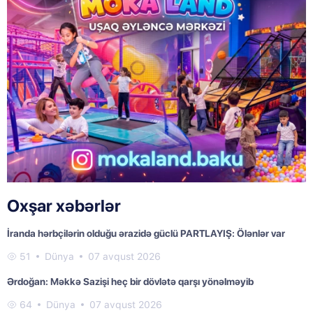
Oxşar xəbərlər
İranda hərbçilərin olduğu ərazidə güclü PARTLAYIŞ: Ölənlər var
51
Dünya
07 avqust 2026
Ərdoğan: Məkkə Sazişi heç bir dövlətə qarşı yönəlməyib
64
Dünya
07 avqust 2026