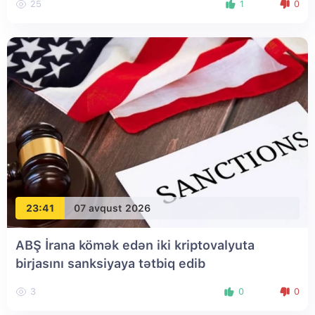
25
1
0
23:41
07 avqust 2026
ABŞ İrana kömək edən iki kriptovalyuta
birjasını sanksiyaya tətbiq edib
3
0
0