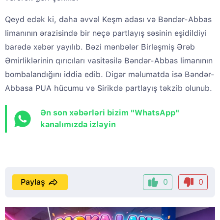
Qeyd edək ki, daha əvvəl Keşm adası və Bəndər-Abbas
limanının ərazisində bir neçə partlayış səsinin eşidildiyi
barədə xəbər yayılıb. Bəzi mənbələr Birləşmiş Ərəb
Əmirliklərinin qırıcıları vasitəsilə Bəndər-Abbas limanının
bombalandığını iddia edib. Digər məlumatda isə Bəndər-
Abbasa PUA hücumu və Sirikdə partlayış təkzib olunub.
Ən son xəbərləri bizim "WhatsApp"
kanalımızda izləyin
Paylaş
0
0