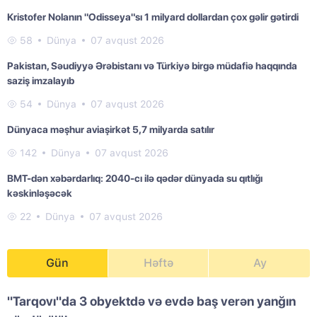
Kristofer Nolanın "Odisseya"sı 1 milyard dollardan çox gəlir gətirdi
58
Dünya
07 avqust 2026
Pakistan, Səudiyyə Ərəbistanı və Türkiyə birgə müdafiə haqqında
saziş imzalayıb
54
Dünya
07 avqust 2026
Dünyaca məşhur aviaşirkət 5,7 milyarda satılır
142
Dünya
07 avqust 2026
BMT-dən xəbərdarlıq: 2040-cı ilə qədər dünyada su qıtlığı
kəskinləşəcək
22
Dünya
07 avqust 2026
Gün
Həftə
Ay
"Tarqovı"da 3 obyektdə və evdə baş verən yanğın