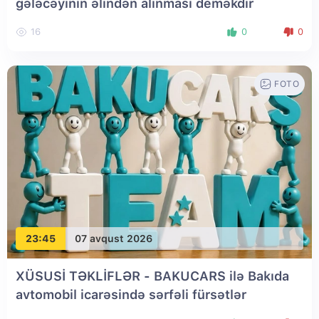
gələcəyinin əlindən alınması deməkdir
16
0
0
FOTO
23:45
07 avqust 2026
XÜSUSİ TƏKLİFLƏR - BAKUCARS ilə Bakıda
avtomobil icarəsində sərfəli fürsətlər