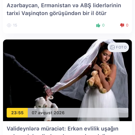
Azərbaycan, Ermənistan və ABŞ liderlərinin
tarixi Vaşinqton görüşündən bir il ötür
15
0
0
FOTO
23:55
07 avqust 2026
Valideynlərə müraciət: Erkən evlilik uşağın