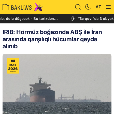
AZ
lu düşəcək - Bu tarixdən...
"Tarqovı"da 3 obyektdə 
IRIB: Hörmüz boğazında ABŞ ilə İran
arasında qarşılıqlı hücumlar qeydə
alınıb
08
MAY
2026
09:01