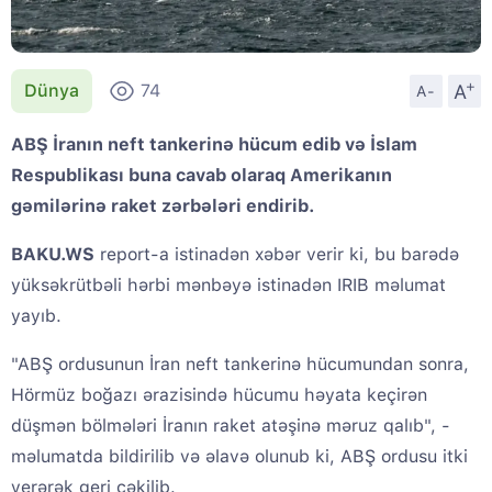
+
A
Dünya
74
A-
ABŞ İranın neft tankerinə hücum edib və İslam
Respublikası buna cavab olaraq Amerikanın
gəmilərinə raket zərbələri endirib.
BAKU.WS
report-a istinadən xəbər verir ki, bu barədə
yüksəkrütbəli hərbi mənbəyə istinadən IRIB məlumat
yayıb.
"ABŞ ordusunun İran neft tankerinə hücumundan sonra,
Hörmüz boğazı ərazisində hücumu həyata keçirən
düşmən bölmələri İranın raket atəşinə məruz qalıb", -
məlumatda bildirilib və əlavə olunub ki, ABŞ ordusu itki
verərək geri çəkilib.