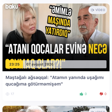
VIDEO
23:25
07 avqust 2026
Maştağalı ağsaqqal: "Atamın yanında uşağımı
qucağıma götürməmişəm"
17
0
0