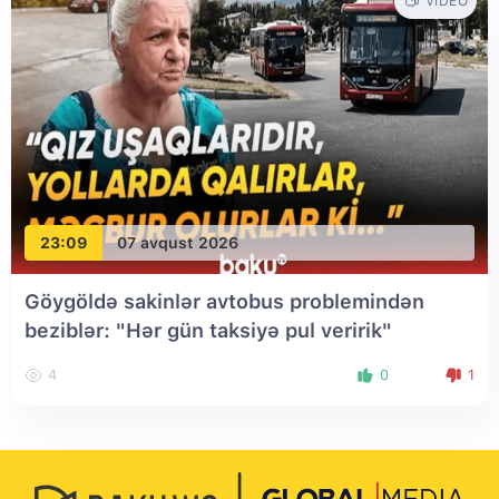
VIDEO
23:09
07 avqust 2026
Göygöldə sakinlər avtobus problemindən
beziblər: "Hər gün taksiyə pul veririk"
4
0
1