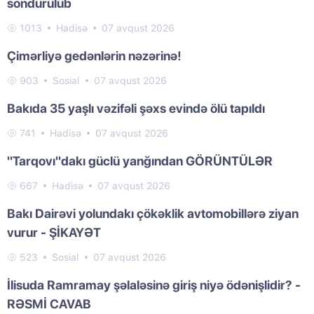
söndürülüb
1013
Hadisə
07 avqust 2026
Çimərliyə gedənlərin nəzərinə!
903
Sosial
07 avqust 2026
Bakıda 35 yaşlı vəzifəli şəxs evində ölü tapıldı
741
Hadisə
07 avqust 2026
"Tarqovı"dakı güclü yanğından GÖRÜNTÜLƏR
667
Hadisə
07 avqust 2026
Bakı Dairəvi yolundakı çökəklik avtomobillərə ziyan
vurur - ŞİKAYƏT
523
Sosial
07 avqust 2026
İlisuda Ramramay şəlaləsinə giriş niyə ödənişlidir? -
RƏSMİ CAVAB