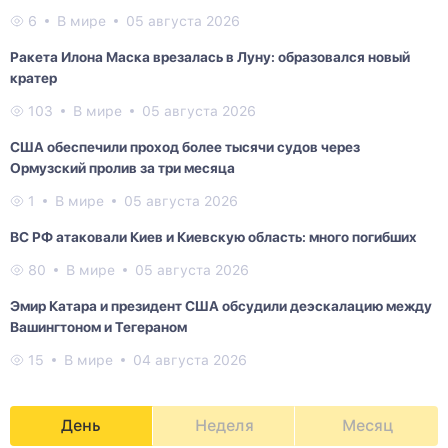
6
В мире
05 августа 2026
Ракета Илона Маска врезалась в Луну: образовался новый
кратер
103
В мире
05 августа 2026
США обеспечили проход более тысячи судов через
Ормузский пролив за три месяца
1
В мире
05 августа 2026
ВС РФ атаковали Киев и Киевскую область: много погибших
80
В мире
05 августа 2026
Эмир Катара и президент США обсудили деэскалацию между
Вашингтоном и Тегераном
15
В мире
04 августа 2026
День
Неделя
Месяц