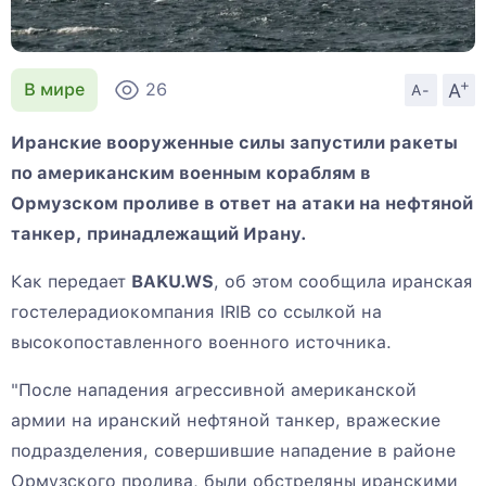
+
A
В мире
26
A-
Иранские вооруженные силы запустили ракеты
по американским военным кораблям в
Ормузском проливе в ответ на атаки на нефтяной
танкер, принадлежащий Ирану.
Как передает
BAKU.WS
, об этом сообщила иранская
гостелерадиокомпания IRIB со ссылкой на
высокопоставленного военного источника.
"После нападения агрессивной американской
армии на иранский нефтяной танкер, вражеские
подразделения, совершившие нападение в районе
Ормузского пролива, были обстреляны иранскими