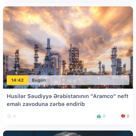
14:42
Bugün
Husilər Səudiyyə Ərəbistanının "Aramco" neft
emalı zavoduna zərbə endirib
4
0
0