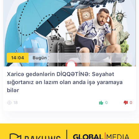
14:04
Bugün
Xaricə gedənlərin DİQQƏTİNƏ: Səyahət
sığortanız ən lazım olan anda işə yaramaya
bilər
18
0
0