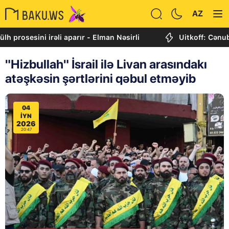
AZ
sini irəli aparır - Elman Nəsirli
Uitkoff: Cənubi Qafqa
"Hizbullah" İsrail ilə Livan arasındakı
atəşkəsin şərtlərini qəbul etməyib
04
IYN
2026
20:47