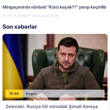
Mingəçevirdə növbəti "Kürü keçək?!" yarışı keçirilib
116
İdman
08 avqust 2026
Son xəbərlər
15:30
Bugün
Zelenski: Rusiya 50 minədək Şimali Koreya