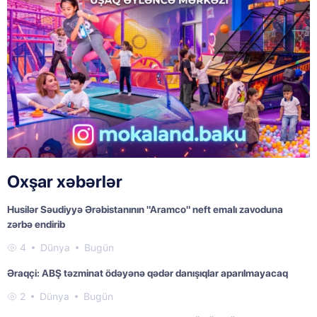
Oxşar xəbərlər
Husilər Səudiyyə Ərəbistanının "Aramco" neft emalı zavoduna
zərbə endirib
4
Dünya
Bugün
Əraqçi: ABŞ təzminat ödəyənə qədər danışıqlar aparılmayacaq
2
Dünya
Bugün