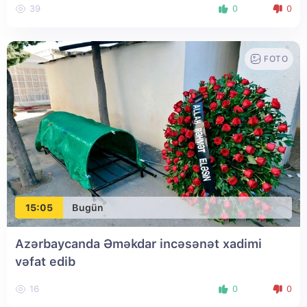
39
0
0
FOTO
15:05
Bugün
Azərbaycanda Əməkdar incəsənət xadimi
vəfat edib
16
0
0