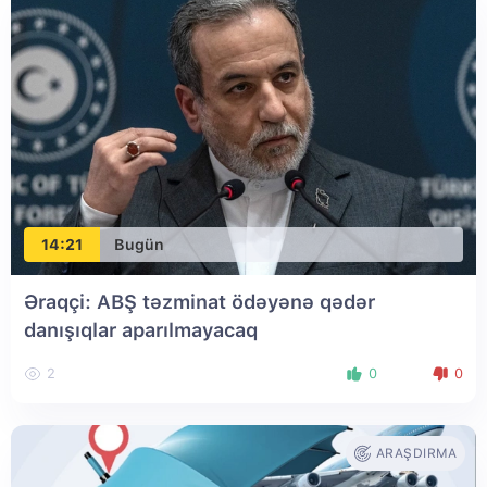
14:21
Bugün
Əraqçi: ABŞ təzminat ödəyənə qədər
danışıqlar aparılmayacaq
2
0
0
ARAŞDIRMA