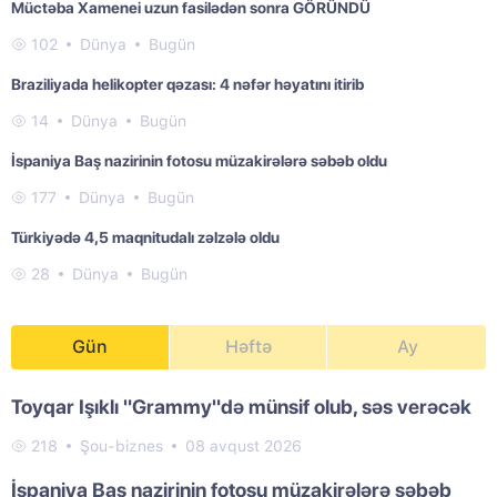
Müctəba Xamenei uzun fasilədən sonra GÖRÜNDÜ
102
Dünya
Bugün
Braziliyada helikopter qəzası: 4 nəfər həyatını itirib
14
Dünya
Bugün
İspaniya Baş nazirinin fotosu müzakirələrə səbəb oldu
177
Dünya
Bugün
Türkiyədə 4,5 maqnitudalı zəlzələ oldu
28
Dünya
Bugün
Gün
Həftə
Ay
Toyqar Işıklı "Grammy"də münsif olub, səs verəcək
218
Şou-biznes
08 avqust 2026
İspaniya Baş nazirinin fotosu müzakirələrə səbəb