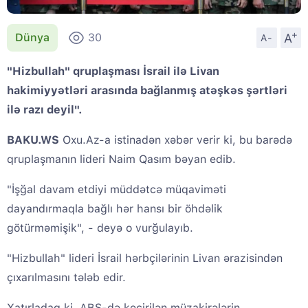
+
A
Dünya
30
A-
"Hizbullah" qruplaşması İsrail ilə Livan
hakimiyyətləri arasında bağlanmış atəşkəs şərtləri
ilə razı deyil".
BAKU.WS
Oxu.Az-a istinadən xəbər verir ki, bu barədə
qruplaşmanın lideri Naim Qasım bəyan edib.
"İşğal davam etdiyi müddətcə müqaviməti
dayandırmaqla bağlı hər hansı bir öhdəlik
götürməmişik", - deyə o vurğulayıb.
"Hizbullah" lideri İsrail hərbçilərinin Livan ərazisindən
çıxarılmasını tələb edir.
Xatırladaq ki, ABŞ-də keçirilən müzakirələrin