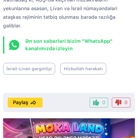
yekunlarına əsasən, Livan və İsrail nümayəndələri
atəşkəs rejiminin tətbiq olunması barədə razılığa
gəliblər.
Ən son xəbərləri bizim "WhatsApp"
kanalımızda izləyin
İsrail-Livan gərginliyi
Hizbullah hərəkatı
Paylaş
0
0