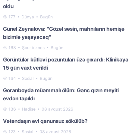
oldu
177
Dünya
Bugün
Günel Zeynalova: "Gözəl səsin, mahnıların həmişə
bizimlə yaşayacaq"
168
Şou-biznes
Bugün
Görüntülər kütləvi pozuntuları üzə çıxardı: Klinikaya
15 gün vaxt verildi
164
Sosial
Bugün
Goranboyda müəmmalı ölüm: Gənc qızın meyiti
evdən tapıldı
136
Hadisə
08 avqust 2026
Vətəndaşın evi qanunsuz sökülüb?
123
Sosial
08 avqust 2026