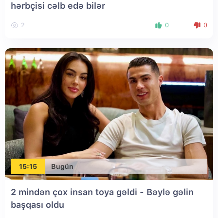
hərbçisi cəlb edə bilər
2
0
0
15:15
Bugün
2 mindən çox insan toya gəldi - Bəylə gəlin
başqası oldu