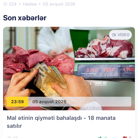
324
Hadisə
05 avqust 2026
Son xəbərlər
VIDEO
23:59
05 avqust 2026
Mal ətinin qiyməti bahalaşdı - 18 manata
satılır