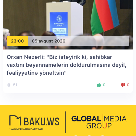
23:00
05 avqust 2026
Orxan Nəzərli: "Biz istəyirik ki, sahibkar
vaxtını bəyannamələrin doldurulmasına deyil,
fəaliyyətinə yönəltsin"
51
0
0