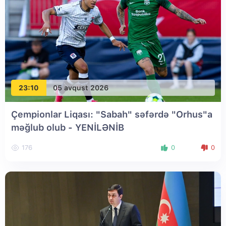
23:10
05 avqust 2026
Çempionlar Liqası: "Sabah" səfərdə "Orhus"a
məğlub olub
- YENİLƏNİB
176
0
0