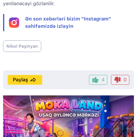
yenilənəcəyi gözlənilir.
Ən son xəbərləri bizim "Instagram"
səhifəmizdə izləyin
Nikol Paşinyan
Paylaş
4
0