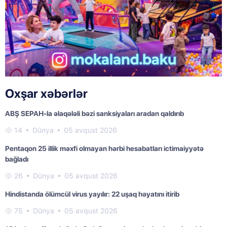
Oxşar xəbərlər
ABŞ SEPAH-la əlaqələli bəzi sanksiyaları aradan qaldırıb
14
Dünya
05 avqust 2026
Pentaqon 25 illik məxfi olmayan hərbi hesabatları ictimaiyyətə
bağladı
26
Dünya
05 avqust 2026
Hindistanda ölümcül virus yayılır: 22 uşaq həyatını itirib
75
Dünya
05 avqust 2026