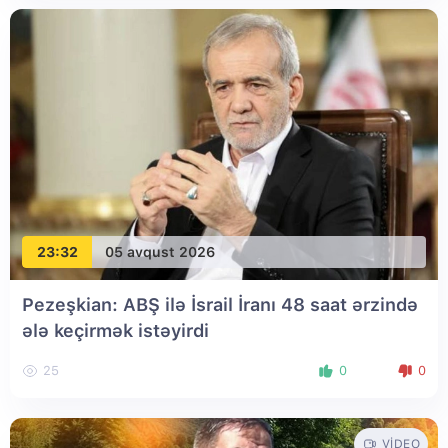
23:32
05 avqust 2026
Pezeşkian: ABŞ ilə İsrail İranı 48 saat ərzində
ələ keçirmək istəyirdi
25
0
0
VIDEO