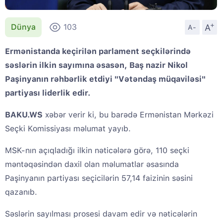
+
A
Dünya
103
A-
Ermənistanda keçirilən parlament seçkilərində
səslərin ilkin sayımına əsasən, Baş nazir Nikol
Paşinyanın rəhbərlik etdiyi "Vətəndaş müqaviləsi"
partiyası liderlik edir.
BAKU.WS
xəbər verir ki, bu barədə Ermənistan Mərkəzi
Seçki Komissiyası məlumat yayıb.
MSK-nın açıqladığı ilkin nəticələrə görə, 110 seçki
məntəqəsindən daxil olan məlumatlar əsasında
Paşinyanın partiyası seçicilərin 57,14 faizinin səsini
qazanıb.
Səslərin sayılması prosesi davam edir və nəticələrin