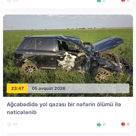
35
2
2
23:47
05 avqust 2026
Ağcabədidə yol qəzası bir nəfərin ölümü ilə
nəticələnib
31
0
0