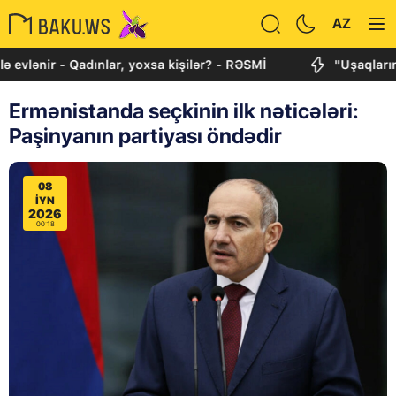
AZ
r - Qadınlar, yoxsa kişilər? - RƏSMİ
"Uşaqlarımızı qor
Ermənistanda seçkinin ilk nəticələri:
Paşinyanın partiyası öndədir
08
IYN
2026
00:18