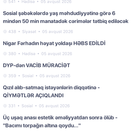
541
Hadisə
05 avqust 2026
Sosial şəbəkələrdə yaş məhdudiyyətinə görə 6
mindən 50 min manatadək cərimələr tətbiq ediləcək
438
Siyasət
05 avqust 2026
Nigar Fərhadın həyat yoldaşı HƏBS EDİLDİ
380
Hadisə
05 avqust 2026
DYP-dən VACİB MÜRACİƏT
359
Sosial
05 avqust 2026
Qızıl alıb-satmaq istəyənlərin diqqətinə -
QİYMƏTLƏR AÇIQLANDI
331
Sosial
05 avqust 2026
Üç uşaq anası estetik əməliyyatdan sonra ölüb -
"Bacımı torpağın altına qoydu..."