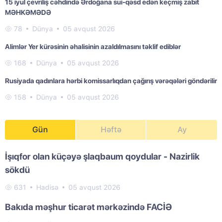
15 iyul çevriliş cəhdində Ərdoğana sui-qəsd edən keçmiş zabit
MƏHKƏMƏDƏ
78
Dünya
05 avqust 2026
Alimlər Yer kürəsinin əhalisinin azaldılmasını təklif ediblər
168
Dünya
05 avqust 2026
Rusiyada qadınlara hərbi komissarlıqdan çağırış vərəqələri göndərilir
158
Dünya
05 avqust 2026
Gün
Həftə
Ay
İşıqfor olan küçəyə şlaqbaum qoydular - Nazirlik
sökdü
631
Hadisə
05 avqust 2026
Bakıda məşhur ticarət mərkəzində FACİƏ