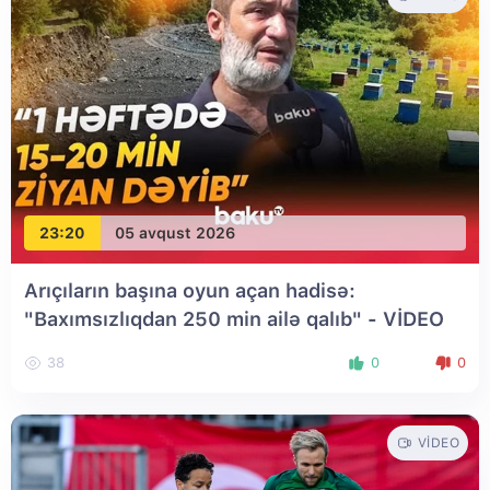
23:20
05 avqust 2026
Arıçıların başına oyun açan hadisə:
"Baxımsızlıqdan 250 min ailə qalıb" - VİDEO
38
0
0
VIDEO