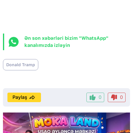
Ən son xəbərləri bizim "WhatsApp"
kanalımızda izləyin
Donald Tramp
Paylaş
0
0