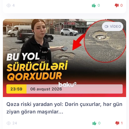
4
0
0
VIDEO
23:59
06 avqust 2026
Qəza riski yaradan yol: Dərin çuxurlar, hər gün
ziyan görən maşınlar...
24
0
1