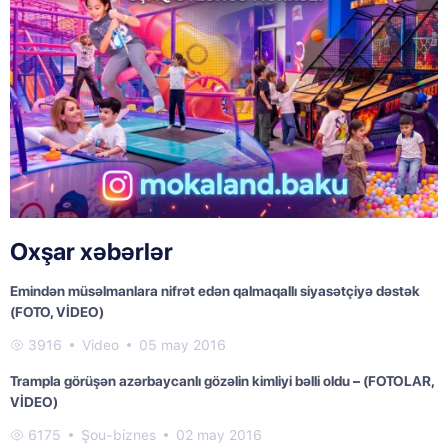
Oxşar xəbərlər
Emindən müsəlmanlara nifrət edən qalmaqallı siyasətçiyə dəstək
(FOTO, VİDEO)
3916
Video
05 may 2016
Trampla görüşən azərbaycanlı gözəlin kimliyi bəlli oldu – (FOTOLAR,
VİDEO)
6175
Şou-biznes
02 may 2016