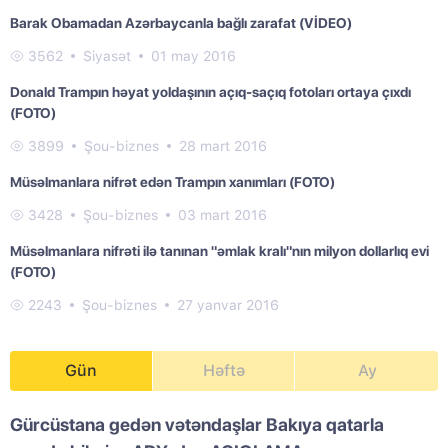
Barak Obamadan Azərbaycanla bağlı zarafat (VİDEO)
3562
Siyasət
01 may 2016
Donald Trampın həyat yoldaşının açıq-saçıq fotoları ortaya çıxdı
(FOTO)
3899
Şou-biznes
28 mart 2016
Müsəlmanlara nifrət edən Trampın xanımları (FOTO)
3428
Şou-biznes
03 mart 2016
Müsəlmanlara nifrəti ilə tanınan "əmlak kralı"nın milyon dollarlıq evi
(FOTO)
2243
Şou-biznes
27 yanvar 2016
Gün
Həftə
Ay
Gürcüstana gedən vətəndaşlar Bakıya qatarla