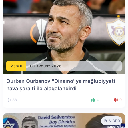
23:40
06 avqust 2026
Qurban Qurbanov "Dinamo"ya məğlubiyyəti
hava şəraiti ilə əlaqələndirdi
88
0
0
VIDEO