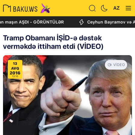
AZ
şın AŞDI - GÖRÜNTÜLƏR
Ceyhun Bayramov və Andrey Si
Tramp Obamanı İŞİD-ə dəstək
verməkdə ittiham etdi (VİDEO)
13
VIDEO
AVQ
2016
13:10