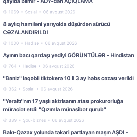
qayıda bilmir - ADY-dən AÇIQLAMA
1069
Sosial
06 avqust 2026
8 aylıq hamiləni yarıyolda düşürdən sürücü
CƏZALANDIRILDI
1000
Hadisə
06 avqust 2026
Ayının bacı qardaşı yediyi GÖRÜNTÜLƏR - Hindistan
764
Hadisə
06 avqust 2026
"Bəniz" ləqəbli tiktokerə 10 il 3 ay həbs cəzası verildi
362
Sosial
06 avqust 2026
"Yeraltı"nın 17 yaşlı aktrisanın atası prokurorluğa
müraciət etdi: "Qızımla münasibət qurub"
339
Şou-biznes
06 avqust 2026
Bakı-Qazax yolunda təkəri partlayan maşın AŞDI -