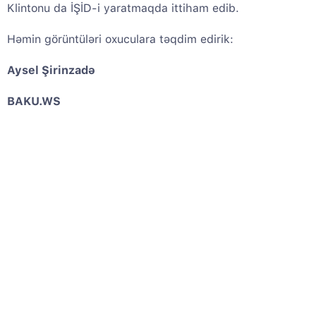
Klintonu da İŞİD-i yaratmaqda ittiham edib.
Həmin görüntüləri oxuculara təqdim edirik:
Aysel Şirinzadə
BAKU.WS