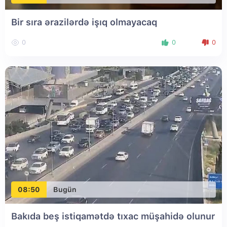
Bir sıra ərazilərdə işıq olmayacaq
0
0
0
08:50
Bugün
Bakıda beş istiqamətdə tıxac müşahidə olunur