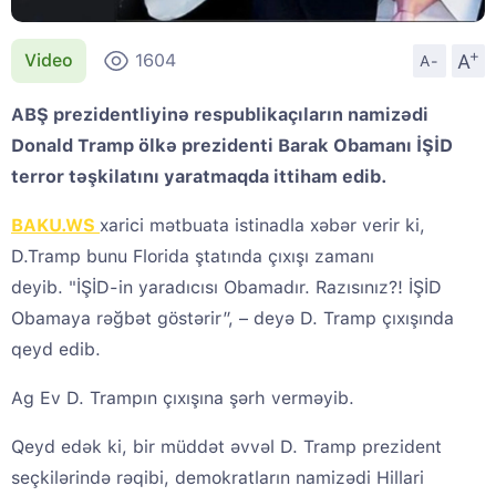
+
A
Video
1604
A-
ABŞ prezidentliyinə respublikaçıların namizədi
Donald Tramp ölkə prezidenti Barak Obamanı İŞİD
terror təşkilatını yaratmaqda ittiham edib.
BAKU.WS
xarici mətbuata istinadla xəbər verir ki,
D.Tramp bunu Florida ştatında çıxışı zamanı
deyib. "İŞİD-in yaradıcısı Obamadır. Razısınız?! İŞİD
Obamaya rəğbət göstərir”, – deyə D. Tramp çıxışında
qeyd edib.
Ag Ev D. Trampın çıxışına şərh verməyib.
Qeyd edək ki, bir müddət əvvəl D. Tramp prezident
seçkilərində rəqibi, demokratların namizədi Hillari