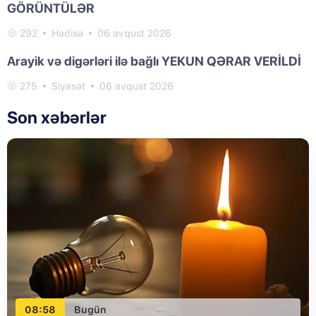
GÖRÜNTÜLƏR
292
Hadisə
06 avqust 2026
Arayik və digərləri ilə bağlı YEKUN QƏRAR VERİLDİ
275
Siyasət
06 avqust 2026
Son xəbərlər
08:58
Bugün