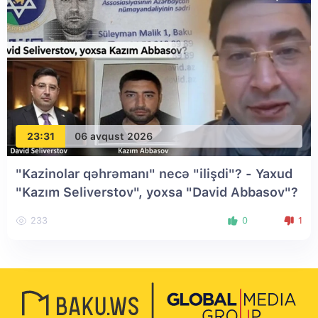
23:31
06 avqust 2026
"Kazinolar qəhrəmanı" necə "ilişdi"? - Yaxud
"Kazım Seliverstov", yoxsa "David Abbasov"?
233
0
1