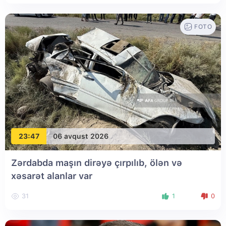
FOTO
23:47
06 avqust 2026
Zərdabda maşın dirəyə çırpılıb, ölən və
xəsarət alanlar var
31
1
0