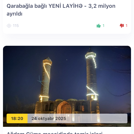
Qarabağla bağlı YENİ LAYİHƏ - 3,2 milyon
ayrıldı
115
1
1
18:20
24 oktyabr 2025