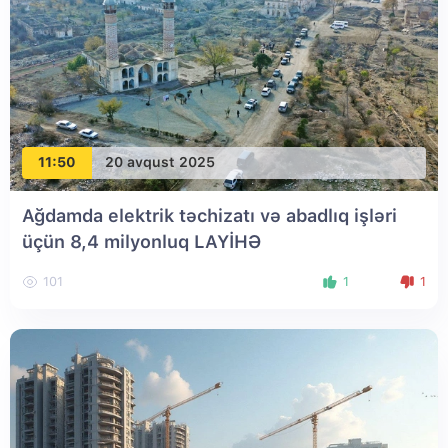
11:50
20 avqust 2025
Ağdamda elektrik təchizatı və abadlıq işləri
üçün 8,4 milyonluq LAYİHƏ
101
1
1