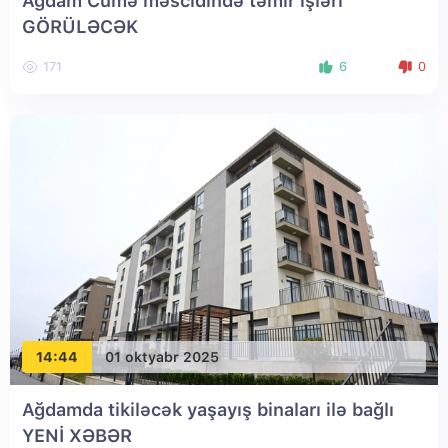
Ağdam Cümə məscidində təmir işləri
GÖRÜLƏCƏK
171
6
0
14:44
01 oktyabr 2025
Ağdamda tikiləcək yaşayış binaları ilə bağlı
YENİ XƏBƏR