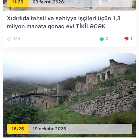
11:29
03 fevral 2026
Xıdırlıda təhsil və səhiyyə işçiləri üçün 1,3
milyon manata qonaq evi TİKİLƏCƏK
184
0
1
16:25
19 dekabr 2025