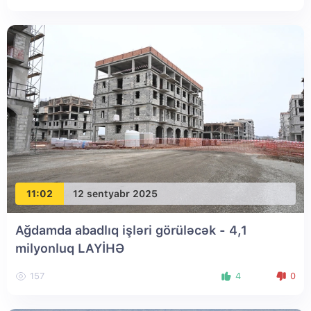
11:02
12 sentyabr 2025
Ağdamda abadlıq işləri görüləcək - 4,1
milyonluq LAYİHƏ
157
4
0