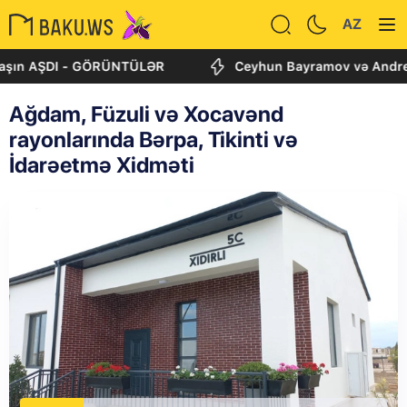
AZ
AŞDI - GÖRÜNTÜLƏR
Ceyhun Bayramov və Andrey Sibiqa 
Ağdam, Füzuli və Xocavənd
rayonlarında Bərpa, Tikinti və
İdarəetmə Xidməti