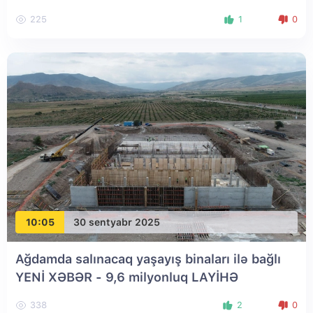
225
1
0
10:05
30 sentyabr 2025
Ağdamda salınacaq yaşayış binaları ilə bağlı
YENİ XƏBƏR - 9,6 milyonluq LAYİHƏ
338
2
0