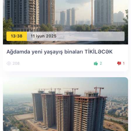
13:38
11 iyun 2025
Ağdamda yeni yaşayış binaları TİKİLƏCƏK
208
2
1