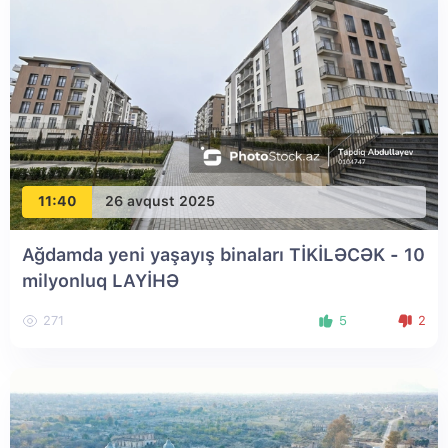
11:40
26 avqust 2025
Ağdamda yeni yaşayış binaları TİKİLƏCƏK - 10
milyonluq LAYİHƏ
271
5
2