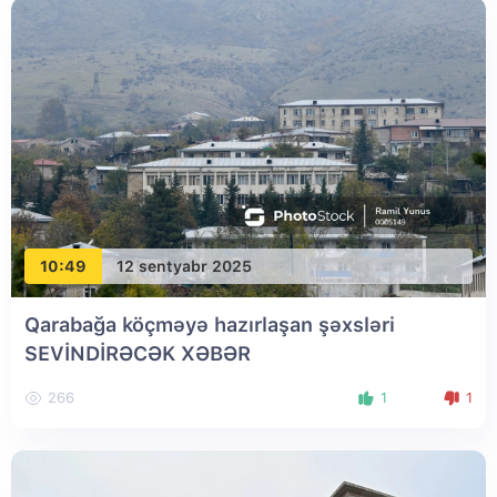
10:49
12 sentyabr 2025
Qarabağa köçməyə hazırlaşan şəxsləri
SEVİNDİRƏCƏK XƏBƏR
266
1
1