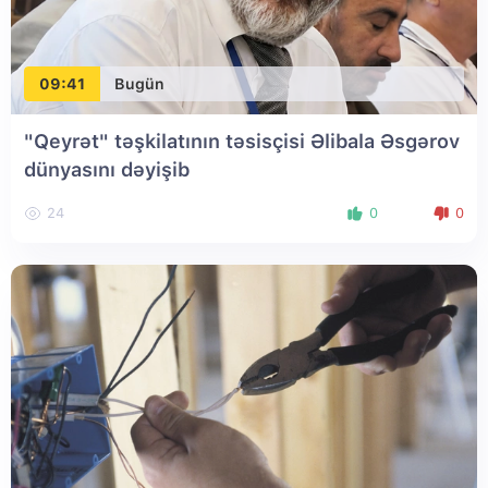
09:41
Bugün
"Qeyrət" təşkilatının təsisçisi Əlibala Əsgərov
dünyasını dəyişib
24
0
0