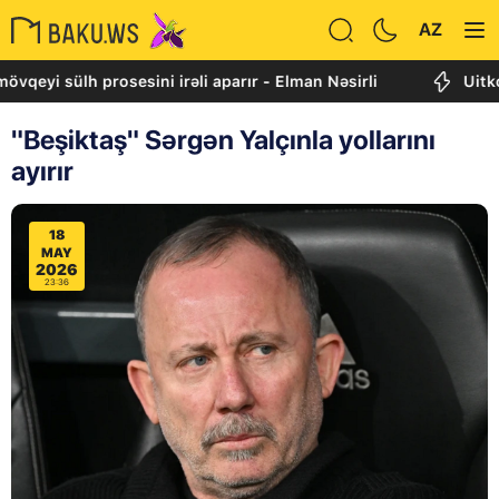
AZ
sülh prosesini irəli aparır - Elman Nəsirli
Uitkoff: Cə
"Beşiktaş" Sərgən Yalçınla yollarını
ayırır
18
MAY
2026
23:36