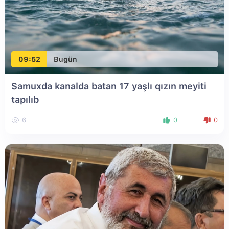
09:52
Bugün
Samuxda kanalda batan 17 yaşlı qızın meyiti
tapılıb
6
0
0