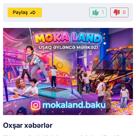
Paylaş
1
0
Oxşar xəbərlər