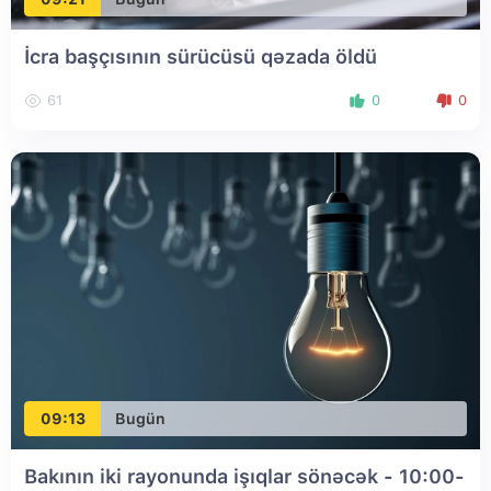
İcra başçısının sürücüsü qəzada öldü
61
0
0
09:13
Bugün
Bakının iki rayonunda işıqlar sönəcək - 10:00-