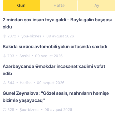
Gün
Həftə
Ay
2 mindən çox insan toya gəldi - Bəylə gəlin başqası
oldu
2072
Şou-biznes
09 avqust 2026
Bakıda sürücü avtomobili yolun ortasında saxladı
703
Sosial
09 avqust 2026
Azərbaycanda Əməkdar incəsənət xadimi vəfat
edib
544
Hadisə
09 avqust 2026
Günel Zeynalova: "Gözəl səsin, mahnıların həmişə
bizimlə yaşayacaq"
528
Şou-biznes
09 avqust 2026