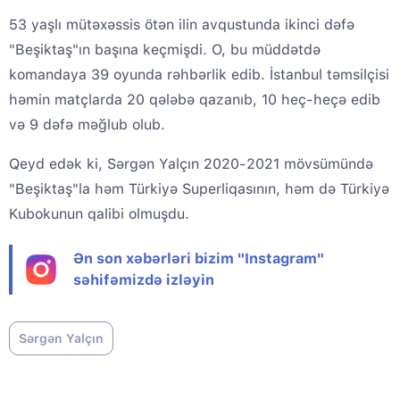
53 yaşlı mütəxəssis ötən ilin avqustunda ikinci dəfə
"Beşiktaş"ın başına keçmişdi. O, bu müddətdə
komandaya 39 oyunda rəhbərlik edib. İstanbul təmsilçisi
həmin matçlarda 20 qələbə qazanıb, 10 heç-heçə edib
və 9 dəfə məğlub olub.
Qeyd edək ki, Sərgən Yalçın 2020-2021 mövsümündə
"Beşiktaş"la həm Türkiyə Superliqasının, həm də Türkiyə
Kubokunun qalibi olmuşdu.
Ən son xəbərləri bizim "Instagram"
səhifəmizdə izləyin
Sərgən Yalçın