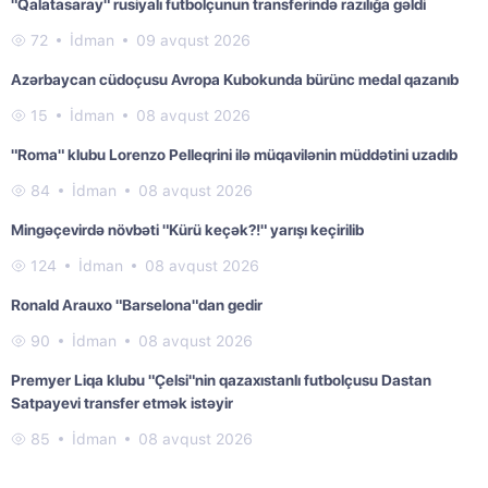
"Qalatasaray" rusiyalı futbolçunun transferində razılığa gəldi
72
İdman
09 avqust 2026
Azərbaycan cüdoçusu Avropa Kubokunda bürünc medal qazanıb
15
İdman
08 avqust 2026
"Roma" klubu Lorenzo Pelleqrini ilə müqavilənin müddətini uzadıb
84
İdman
08 avqust 2026
Mingəçevirdə növbəti "Kürü keçək?!" yarışı keçirilib
124
İdman
08 avqust 2026
Ronald Arauxo "Barselona"dan gedir
90
İdman
08 avqust 2026
Premyer Liqa klubu "Çelsi"nin qazaxıstanlı futbolçusu Dastan
Satpayevi transfer etmək istəyir
85
İdman
08 avqust 2026