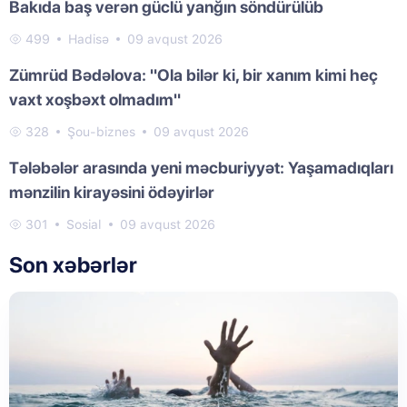
Bakıda baş verən güclü yanğın söndürülüb
499
Hadisə
09 avqust 2026
Zümrüd Bədəlova: "Ola bilər ki, bir xanım kimi heç
vaxt xoşbəxt olmadım"
328
Şou-biznes
09 avqust 2026
Tələbələr arasında yeni məcburiyyət: Yaşamadıqları
mənzilin kirayəsini ödəyirlər
301
Sosial
09 avqust 2026
Son xəbərlər