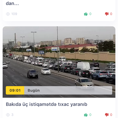
dan...
109
0
0
09:01
Bugün
Bakıda üç istiqamətdə tıxac yaranıb
3
0
0