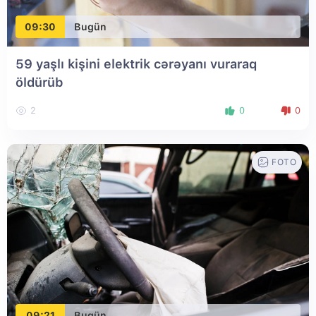
09:30
Bugün
59 yaşlı kişini elektrik cərəyanı vuraraq
öldürüb
2
0
0
FOTO
09:21
Bugün