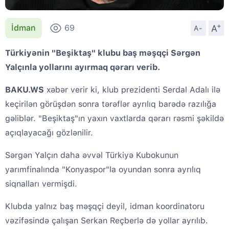
+
A
İdman
69
A-
Türkiyənin "Beşiktaş" klubu baş məşqçi Sərgən
Yalçınla yollarını ayırmaq qərarı verib.
BAKU.WS
xəbər verir ki, klub prezidenti Serdal Adalı ilə
keçirilən görüşdən sonra tərəflər ayrılıq barədə razılığa
gəliblər. "Beşiktaş"ın yaxın vaxtlarda qərarı rəsmi şəkildə
açıqlayacağı gözlənilir.
Sərgən Yalçın daha əvvəl Türkiyə Kubokunun
yarımfinalında "Konyaspor"la oyundan sonra ayrılıq
siqnalları vermişdi.
Klubda yalnız baş məşqçi deyil, idman koordinatoru
vəzifəsində çalışan Serkan Reçberlə də yollar ayrılıb.