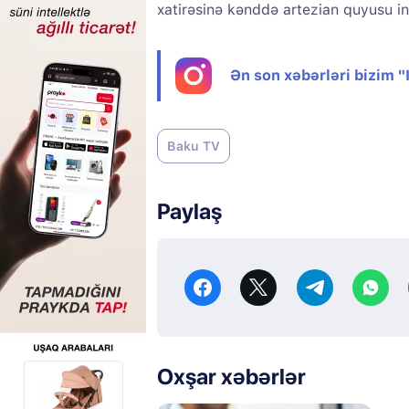
xatirəsinə kənddə artezian quyusu i
Ən son xəbərləri bizim 
Baku TV
Paylaş
Oxşar xəbərlər