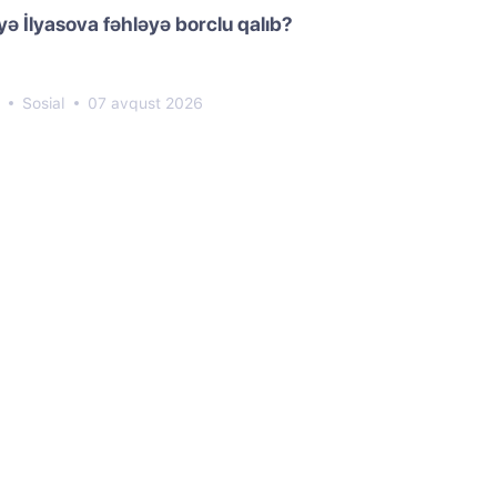
yə İlyasova fəhləyə borclu qalıb?
5
Sosial
07 avqust 2026