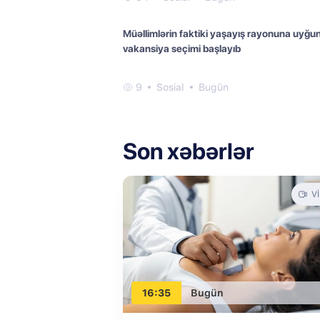
Müəllimlərin faktiki yaşayış rayonuna uyğu
vakansiya seçimi başlayıb
9
Sosial
Bugün
Son xəbərlər
V
16:35
Bugün