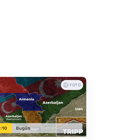
FOTO
:10
Bugün