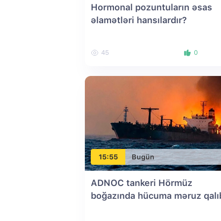
Hormonal pozuntuların əsas
əlamətləri hansılardır?
45
0
15:55
Bugün
ADNOC tankeri Hörmüz
boğazında hücuma məruz qalı