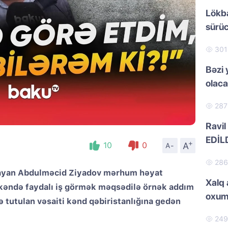
Lökb
sürüc
30
Bəzi 
olac
28
Ravil
EDİL
+
A
10
0
A-
28
aşayan Abdulməcid Ziyadov mərhum həyat
Xalq 
 kəndə faydalı iş görmək məqsədilə örnək addım
oxum
 tutulan vəsaiti kənd qəbiristanlığına gedən
24