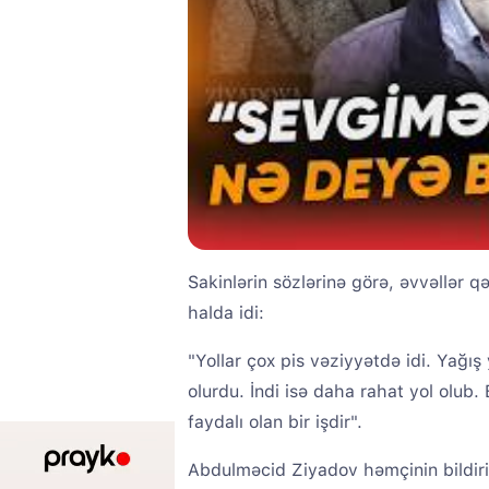
Sakinlərin sözlərinə görə, əvvəllər q
halda idi:
"Yollar çox pis vəziyyətdə idi. Yağı
olurdu. İndi isə daha rahat yol olub
faydalı olan bir işdir".
Abdulməcid Ziyadov həmçinin bildir