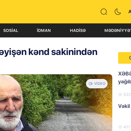
SOSIAL
İDMAN
HADISƏ
MƏDƏNIYYƏ
əyişən kənd sakinindən
XƏBƏ
yağıb
VIDEO
52
Vəkil
41