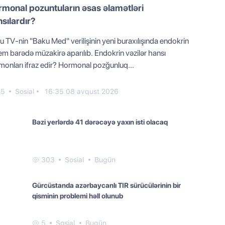
monal pozuntuların əsas əlamətləri
sılardır?
 TV-nin "Baku Med" verilişinin yeni buraxılışında endokrin
em barədə müzakirə aparılıb. Endokrin vəzilər hansı
monları ifraz edir? Hormonal pozğunluq...
45
Sosial
16:35 08 avqust 2026
Bəzi yerlərdə 41 dərəcəyə yaxın isti olacaq
303
Sosial
Bugün
Gürcüstanda azərbaycanlı TIR sürücülərinin bir
qisminin problemi həll olunub
5
Sosial
Bugün