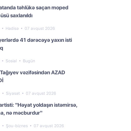
atanda təhlükə saçan moped
üsü saxlanıldı
1
Hadisə
07 avqust 2026
yerlərdə 41 dərəcəyə yaxın isti
aq
7
Sosial
Bugün
 Tağıyev vəzifəsindən AZAD
Dİ
6
Siyasət
07 avqust 2026
artisti: "Həyat yoldaşın istəmirsə,
a, nə məcburdur"
9
Şou-biznes
07 avqust 2026