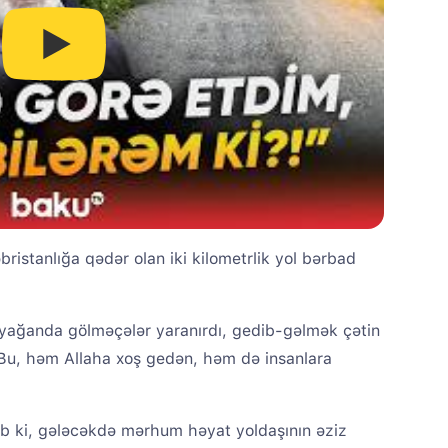
əbristanlığa qədər olan iki kilometrlik yol bərbad
ş yağanda gölməçələr yaranırdı, gedib-gəlmək çətin
. Bu, həm Allaha xoş gedən, həm də insanlara
ib ki, gələcəkdə mərhum həyat yoldaşının əziz