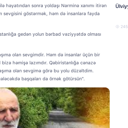
ailə həyatından sonra yoldaşı Nərminə xanımı itirən
Ülviy
əm sevgisini göstərmək, həm də insanlara fayda
24
stanlığa gedən yolun bərbad vəziyyətdə olması
şıma olan sevgimdir. Həm də insanlar üçün bir
 bizə həmişə lazımdır. Qəbiristanlığa cənazə
aşıma olan sevgimə görə bu yolu düzəltdim.
ələcəkdə başqaları da örnək götürsün".