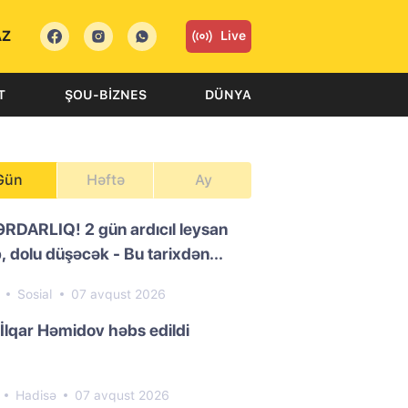
AZ
Live
T
ŞOU-BIZNES
DÜNYA
Gün
Həftə
Ay
RDARLIQ! 2 gün ardıcıl leysan
, dolu düşəcək - Bu tarixdən...
2
Sosial
07 avqust 2026
 İlqar Həmidov həbs edildi
1
Hadisə
07 avqust 2026