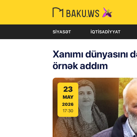
SIYASƏT
İQTISADIYYAT
Xanımı dünyasını d
örnək addım
23
MAY
2026
17:30