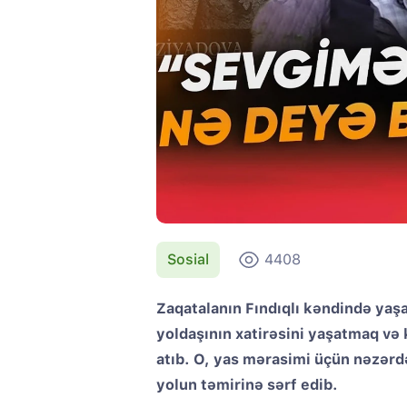
Sosial
4408
Zaqatalanın Fındıqlı kəndində y
yoldaşının xatirəsini yaşatmaq və
atıb. O, yas mərasimi üçün nəzərdə
yolun təmirinə sərf edib.