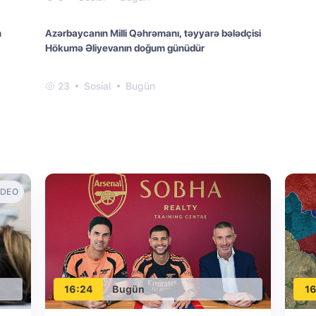
n
Azərbaycanın Milli Qəhrəmanı, təyyarə bələdçisi
Hökumə Əliyevanın doğum günüdür
23
Sosial
Bugün
IDEO
16:24
Bugün
16