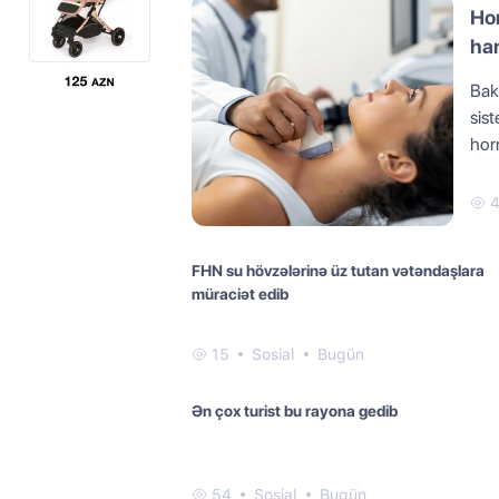
Hor
han
Baku
sist
hor
FHN su hövzələrinə üz tutan vətəndaşlara
müraciət edib
15
Sosial
Bugün
Ən çox turist bu rayona gedib
54
Sosial
Bugün