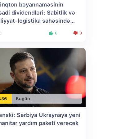
inqton bəyannaməsinin
isadi dividendləri: Sabitlik və
liyyat-logistika sahəsində
i üfüqlər yaranır
6
0
0
:36
Bugün
enski: Serbiya Ukraynaya yeni
anitar yardım paketi verəcək