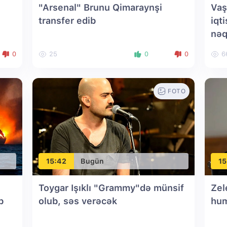
"Arsenal" Brunu Qimaraynşi
Vaş
transfer edib
iqt
nəq
yen
0
25
0
0
6
FOTO
15:42
Bugün
15
Toygar Işıklı "Grammy"də münsif
Zel
b
olub, səs verəcək
hum