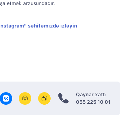
nşa etmək arzusundadır.
"Instagram" səhifəmizdə izləyin
Qaynar xətt:
055 225 10 01