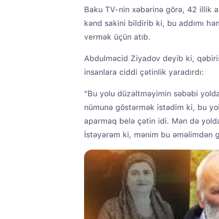
Baku TV-nin xəbərinə görə, 42 illik 
kənd sakini bildirib ki, bu addımı h
vermək üçün atıb.
Abdulməcid Ziyadov deyib ki, qəbiri
insanlara ciddi çətinlik yaradırdı:
"Bu yolu düzəltməyimin səbəbi yolda
nümunə göstərmək istədim ki, bu yol
aparmaq belə çətin idi. Mən də yold
İstəyərəm ki, mənim bu əməlimdən g