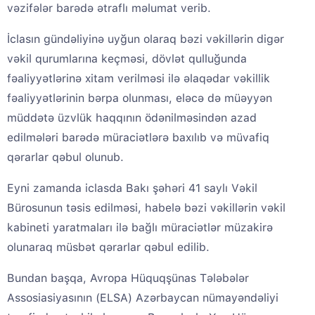
vəzifələr barədə ətraflı məlumat verib.
İclasın gündəliyinə uyğun olaraq bəzi vəkillərin digər
vəkil qurumlarına keçməsi, dövlət qulluğunda
fəaliyyətlərinə xitam verilməsi ilə əlaqədar vəkillik
fəaliyyətlərinin bərpa olunması, eləcə də müəyyən
müddətə üzvlük haqqının ödənilməsindən azad
edilmələri barədə müraciətlərə baxılıb və müvafiq
qərarlar qəbul olunub.
Eyni zamanda iclasda Bakı şəhəri 41 saylı Vəkil
Bürosunun təsis edilməsi, habelə bəzi vəkillərin vəkil
kabineti yaratmaları ilə bağlı müraciətlər müzakirə
olunaraq müsbət qərarlar qəbul edilib.
Bundan başqa, Avropa Hüquqşünas Tələbələr
Assosiasiyasının (ELSA) Azərbaycan nümayəndəliyi