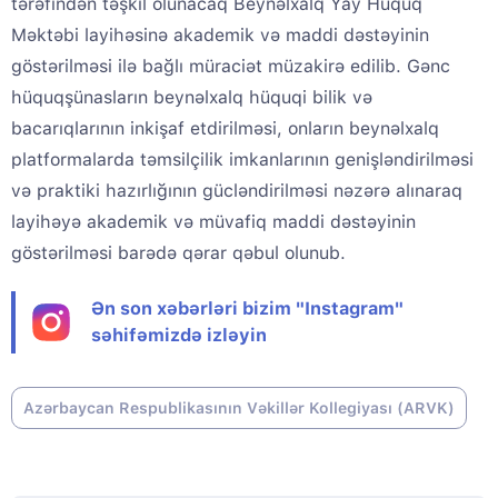
tərəfindən təşkil olunacaq Beynəlxalq Yay Hüquq
Məktəbi layihəsinə akademik və maddi dəstəyinin
göstərilməsi ilə bağlı müraciət müzakirə edilib. Gənc
hüquqşünasların beynəlxalq hüquqi bilik və
bacarıqlarının inkişaf etdirilməsi, onların beynəlxalq
platformalarda təmsilçilik imkanlarının genişləndirilməsi
və praktiki hazırlığının gücləndirilməsi nəzərə alınaraq
layihəyə akademik və müvafiq maddi dəstəyinin
göstərilməsi barədə qərar qəbul olunub.
Ən son xəbərləri bizim "Instagram"
səhifəmizdə izləyin
Azərbaycan Respublikasının Vəkillər Kollegiyası (ARVK)