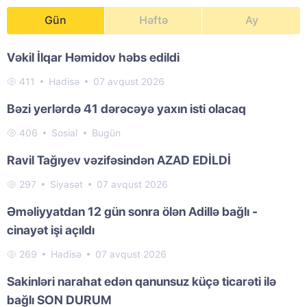
Gün
Həftə
Ay
Vəkil İlqar Həmidov həbs edildi
411
Hadisə
07 avqust 2026
Bəzi yerlərdə 41 dərəcəyə yaxın isti olacaq
406
Sosial
Bugün
Ravil Tağıyev vəzifəsindən AZAD EDİLDİ
297
Siyasət
07 avqust 2026
Əməliyyatdan 12 gün sonra ölən Adillə bağlı -
cinayət işi açıldı
269
Hadisə
07 avqust 2026
Sakinləri narahat edən qanunsuz küçə ticarəti ilə
bağlı SON DURUM