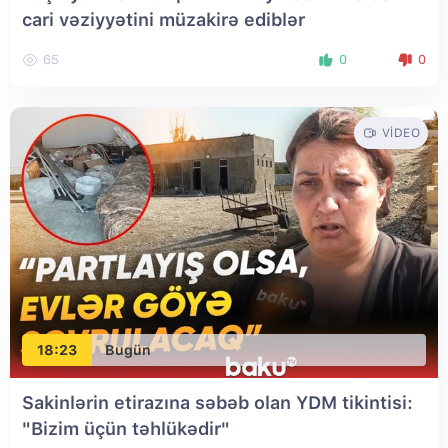
cari vəziyyətini müzakirə ediblər
65
0
0
VIDEO
18:23
Bugün
Sakinlərin etirazına səbəb olan YDM tikintisi:
"Bizim üçün təhlükədir"