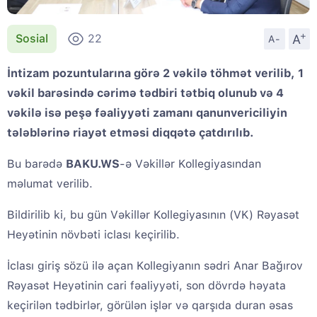
+
A
Sosial
22
A-
İntizam pozuntularına görə 2 vəkilə töhmət verilib, 1
vəkil barəsində cərimə tədbiri tətbiq olunub və 4
vəkilə isə peşə fəaliyyəti zamanı qanunvericiliyin
tələblərinə riayət etməsi diqqətə çatdırılıb.
Bu barədə
BAKU.WS
-ə Vəkillər Kollegiyasından
məlumat verilib.
Bildirilib ki, bu gün Vəkillər Kollegiyasının (VK) Rəyasət
Heyətinin növbəti iclası keçirilib.
İclası giriş sözü ilə açan Kollegiyanın sədri Anar Bağırov
Rəyasət Heyətinin cari fəaliyyəti, son dövrdə həyata
keçirilən tədbirlər, görülən işlər və qarşıda duran əsas