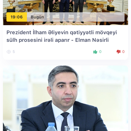
19:06
Bugün
Prezident İlham Əliyevin qətiyyətli mövqeyi
sülh prosesini irəli aparır - Elman Nəsirli
5
0
0