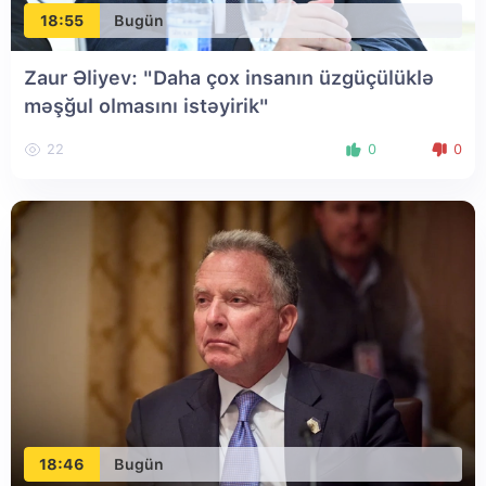
18:55
Bugün
Zaur Əliyev: "Daha çox insanın üzgüçülüklə
məşğul olmasını istəyirik"
22
0
0
18:46
Bugün