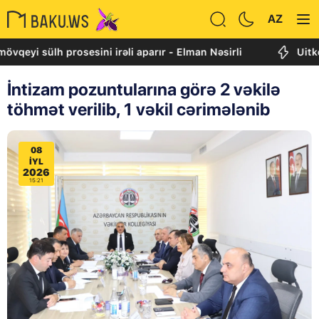
AZ
sülh prosesini irəli aparır - Elman Nəsirli
Uitkoff: Cən
İntizam pozuntularına görə 2 vəkilə
töhmət verilib, 1 vəkil cərimələnib
08
IYL
2026
15:21