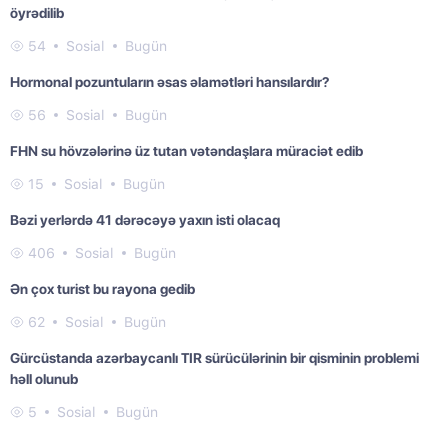
öyrədilib
54
Sosial
Bugün
Hormonal pozuntuların əsas əlamətləri hansılardır?
56
Sosial
Bugün
FHN su hövzələrinə üz tutan vətəndaşlara müraciət edib
15
Sosial
Bugün
Bəzi yerlərdə 41 dərəcəyə yaxın isti olacaq
406
Sosial
Bugün
Ən çox turist bu rayona gedib
62
Sosial
Bugün
Gürcüstanda azərbaycanlı TIR sürücülərinin bir qisminin problemi
həll olunub
5
Sosial
Bugün