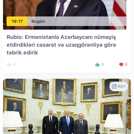
19:17
Bugün
Rubio: Ermənistanla Azərbaycanı nümayiş
etdirdikləri cəsarət və uzaqgörənliyə görə
təbrik edirik
0
0
0
RƏY