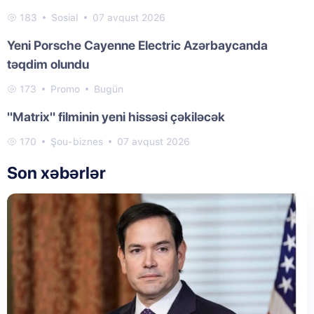
183
Sosial
07 avqust 2026
Yeni Porsche Cayenne Electric Azərbaycanda
təqdim olundu
173
Promo
Bugün
"Matrix" filminin yeni hissəsi çəkiləcək
170
Şou-biznes
07 avqust 2026
Son xəbərlər