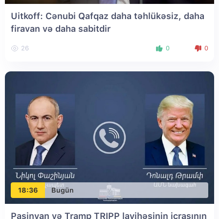
Uitkoff: Cənubi Qafqaz daha təhlükəsiz, daha
firavan və daha sabitdir
26
0
0
18:36
Bugün
Paşinyan və Tramp TRIPP layihəsinin icrasının