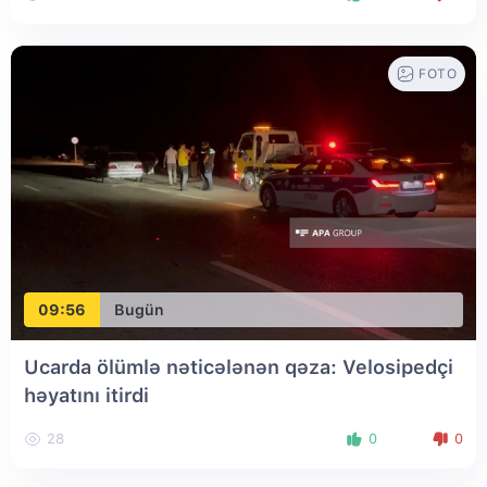
FOTO
09:56
Bugün
Ucarda ölümlə nəticələnən qəza: Velosipedçi
həyatını itirdi
28
0
0