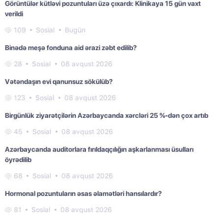
Görüntülər kütləvi pozuntuları üzə çıxardı: Klinikaya 15 gün vaxt
verildi
109
Sosial
Bugün
Binədə meşə fonduna aid ərazi zəbt edilib?
28
Sosial
08 avqust 2026
Vətəndaşın evi qanunsuz sökülüb?
123
Sosial
08 avqust 2026
Birgünlük ziyarətçilərin Azərbaycanda xərcləri 25 %-dən çox artıb
45
Sosial
08 avqust 2026
Azərbaycanda auditorlara fırıldaqçılığın aşkarlanması üsulları
öyrədilib
68
Sosial
08 avqust 2026
Hormonal pozuntuların əsas əlamətləri hansılardır?
81
Sosial
08 avqust 2026