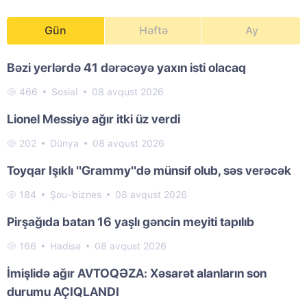
Gün
Həftə
Ay
Bəzi yerlərdə 41 dərəcəyə yaxın isti olacaq
466
Sosial
08 avqust 2026
Lionel Messiyə ağır itki üz verdi
202
Dünya
08 avqust 2026
Toyqar Işıklı "Grammy"də münsif olub, səs verəcək
184
Şou-biznes
08 avqust 2026
Pirşağıda batan 16 yaşlı gəncin meyiti tapılıb
166
Hadisə
08 avqust 2026
İmişlidə ağır AVTOQƏZA: Xəsarət alanların son
durumu AÇIQLANDI