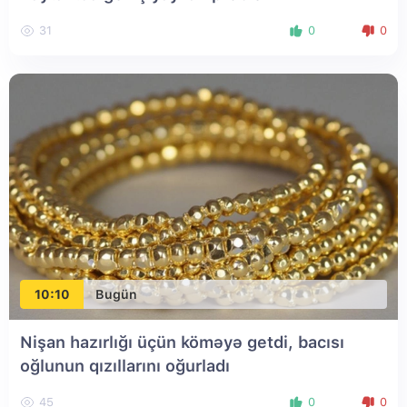
31
0
0
10:10
Bugün
Nişan hazırlığı üçün köməyə getdi, bacısı
oğlunun qızıllarını oğurladı
45
0
0