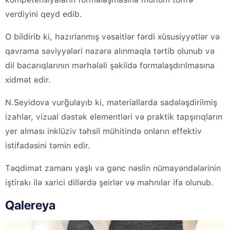
verdiyini qeyd edib.
O bildirib ki, hazırlanmış vəsaitlər fərdi xüsusiyyətlər və
qavrama səviyyələri nəzərə alınmaqla tərtib olunub və
dil bacarıqlarının mərhələli şəkildə formalaşdırılmasına
xidmət edir.
N.Seyidova vurğulayıb ki, materiallarda sadələşdirilmiş
izahlar, vizual dəstək elementləri və praktik tapşırıqların
yer alması inklüziv təhsil mühitində onların effektiv
istifadəsini təmin edir.
Təqdimat zamanı yaşlı və gənc nəslin nümayəndələrinin
iştirakı ilə xarici dillərdə şeirlər və mahnılar ifa olunub.
Qalereya