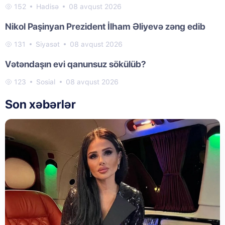
152
Hadisə
08 avqust 2026
Nikol Paşinyan Prezident İlham Əliyevə zəng edib
131
Siyasət
08 avqust 2026
Vətəndaşın evi qanunsuz sökülüb?
123
Sosial
08 avqust 2026
Son xəbərlər