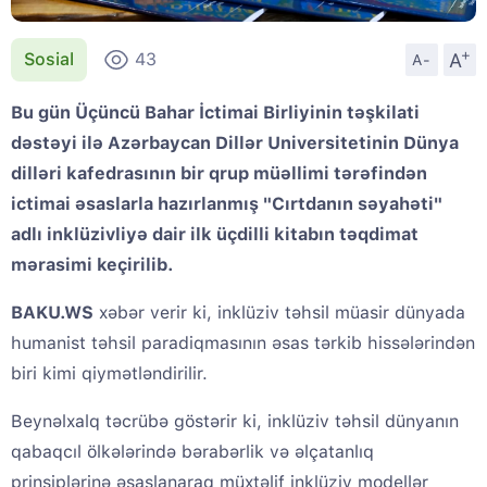
+
A
Sosial
43
A-
Bu gün Üçüncü Bahar İctimai Birliyinin təşkilati
dəstəyi ilə Azərbaycan Dillər Universitetinin Dünya
dilləri kafedrasının bir qrup müəllimi tərəfindən
ictimai əsaslarla hazırlanmış "Cırtdanın səyahəti"
adlı inklüzivliyə dair ilk üçdilli kitabın təqdimat
mərasimi keçirilib.
BAKU.WS
xəbər verir ki, inklüziv təhsil müasir dünyada
humanist təhsil paradiqmasının əsas tərkib hissələrindən
biri kimi qiymətləndirilir.
Beynəlxalq təcrübə göstərir ki, inklüziv təhsil dünyanın
qabaqcıl ölkələrində bərabərlik və əlçatanlıq
prinsiplərinə əsaslanaraq müxtəlif inklüziv modellər