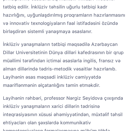
tətbiq edilir. İnklüziv təhsilin uğurlu tətbiqi kadr
hazırlığını, uyğunlaşdırılmış proqramların hazırlanmasını
və innovativ texnologiyaların fəal istifadəsini özündə
birləşdirən sistemli yanaşmaya əsaslanır.
İnklüziv yanaşmaların tətbiqi məqsədilə Azərbaycan
Dillər Universitetinin Dünya dilləri kafedrasının bir qrup
müəllimi tərəfindən ictimai əsaslarla ingilis, fransız və
alman dillərində tədris-metodik vəsaitlər hazırlanıb.
Layihənin əsas məqsədi inklüziv cəmiyyətdə
maariflənmənin əlçatanlığını təmin etməkdir.
Layihənin rəhbəri, professor Nərgiz Seyidova çıxışında
inklüziv yanaşmaların xarici dillərin tədrisinə
inteqrasiyasının xüsusi əhəmiyyətindən, müxtəlif təhsil
ehtiyacları olan şəxslərdə kommunikativ
kompetensiyaların formalaşmasına mühüm töhfə