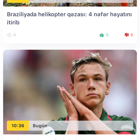
Braziliyada helikopter qəzası: 4 nəfər həyatını
itirib
6
0
0
10:36
Bugün