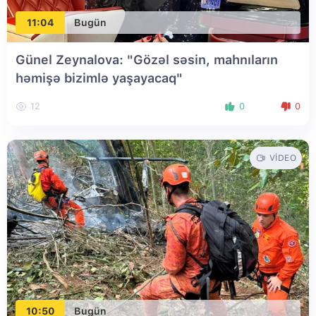
11:04
Bugün
Günel Zeynalova: "Gözəl səsin, mahnıların
həmişə bizimlə yaşayacaq"
12
0
0
VIDEO
10:50
Bugün