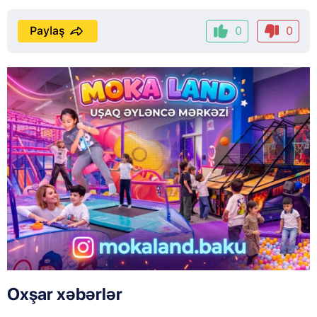
Paylaş
0
0
Oxşar xəbərlər