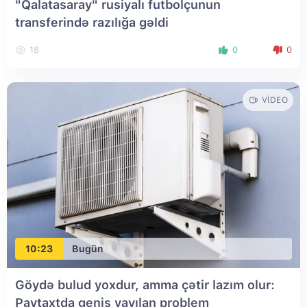
"Qalatasaray" rusiyalı futbolçunun
transferində razılığa gəldi
18
0
0
VIDEO
10:23
Bugün
Göydə bulud yoxdur, amma çətir lazım olur:
Paytaxtda geniş yayılan problem