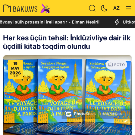
AZ
lh prosesini irəli aparır - Elman Nəsirli
Uitkoff: Cənu
Hər kəs üçün təhsil: İnklüzivliyə dair ilk
üçdilli kitab təqdim olundu
15
FOTO
MAY
2026
19:37