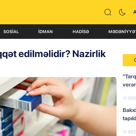
SOSIAL
İDMAN
HADISƏ
MƏDƏNIYYƏ
ət edilməlidir? Nazirlik
"Tarq
verən
92
Bakıd
tapıld
66