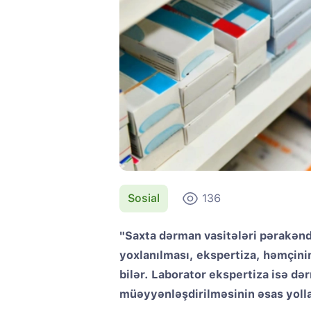
Sosial
136
"Saxta dərman vasitələri pərakənd
yoxlanılması, ekspertiza, həmçini
bilər. Laborator ekspertiza isə d
müəyyənləşdirilməsinin əsas yolla