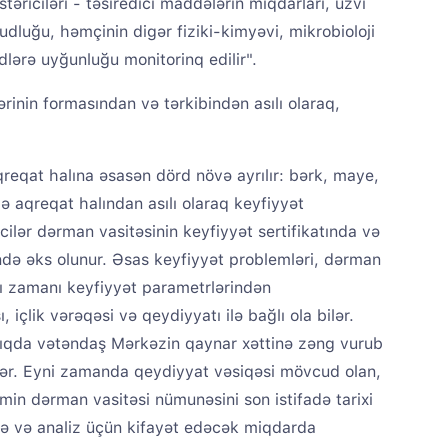
təriciləri - təsiredici maddələrin miqdarları, üzvi
dluğu, həmçinin digər fiziki-kimyəvi, mikrobioloji
dlərə uyğunluğu monitorinq edilir".
ərinin formasından və tərkibindən asılı olaraq,
qreqat halına əsasən dörd növə ayrılır: bərk, maye,
aqreqat halından asılı olaraq keyfiyyət
ilər dərman vasitəsinin keyfiyyət sertifikatında və
ndə əks olunur. Əsas keyfiyyət problemləri, dərman
sı zamanı keyfiyyət parametrlərindən
içlik vərəqəsi və qeydiyyatı ilə bağlı ola bilər.
şdıqda vətəndaş Mərkəzin qaynar xəttinə zəng vurub
ər. Eyni zamanda qeydiyyat vəsiqəsi mövcud olan,
əmin dərman vasitəsi nümunəsini son istifadə tarixi
də və analiz üçün kifayət edəcək miqdarda