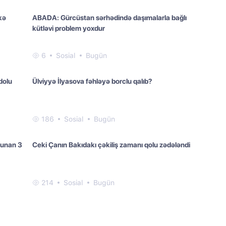
kə
ABADA: Gürcüstan sərhədində daşımalarla bağlı
kütləvi problem yoxdur
6
Sosial
Bugün
dolu
Ülviyyə İlyasova fəhləyə borclu qalıb?
186
Sosial
Bugün
olunan 3
Ceki Çanın Bakıdakı çəkiliş zamanı qolu zədələndi
214
Sosial
Bugün