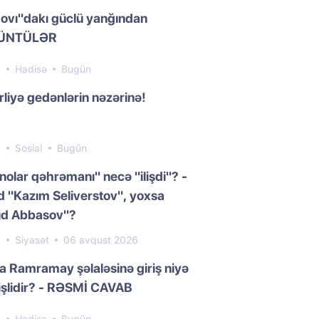
ovı"dakı güclü yanğından
ÜNTÜLƏR
4
Hadisə
Bugün
liyə gedənlərin nəzərinə!
5
Sosial
Bugün
nolar qəhrəmanı" necə "ilişdi"? -
 "Kazım Seliverstov", yoxsa
id Abbasov"?
0
Siyasət
06 avqust 2026
da Ramramay şəlaləsinə giriş niyə
işlidir? - RƏSMİ CAVAB