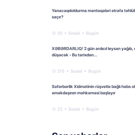
Yanacaqdoldurma məntəqələri ətrafa təhlü
saçır?
20
Sosial
Bugün
XƏBƏRDARLIQ! 2 gün ardıcıl leysan yağıb, 
düşəcək - Bu tarixdən...
215
Sosial
Bugün
Səfərbərlik Xidmətinin rüşvətlə bağlı həbs 
əməkdaşının məhkəməsi başlayır
23
Sosial
Bugün