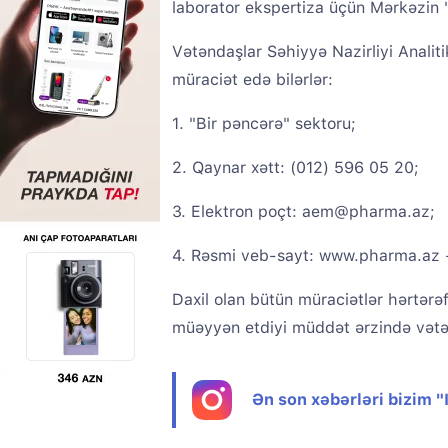
laborator ekspertiza üçün Mərkəzin 
Vətəndaşlar Səhiyyə Nazirliyi Analit
müraciət edə bilərlər:
1. "Bir pəncərə" sektoru;
2. Qaynar xətt: (012) 596 05 20;
3. Elektron poçt: aem@pharma.az;
4. Rəsmi veb-sayt: www.pharma.az -
Daxil olan bütün müraciətlər hərtərəfl
müəyyən etdiyi müddət ərzində vətə
Ən son xəbərləri bizim 