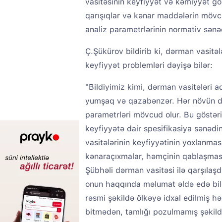
vasitəsinin keyfiyyət və kəmiyyət gös
qarışıqlar və kənar maddələrin mövcu
analiz parametrlərinin normativ sənə
Ç.Şükürov bildirib ki, dərman vasitəl
keyfiyyət problemləri dəyişə bilər:
"Bildiyimiz kimi, dərman vasitələri a
yumşaq və qazabənzər. Hər növün də 
parametrləri mövcud olur. Bu göstəric
keyfiyyətə dair spesifikasiya sənədi
vasitələrinin keyfiyyətinin yoxlanma
kənaraçıxmalar, həmçinin qablaşması, 
Şübhəli dərman vasitəsi ilə qarşıla
onun haqqında məlumat əldə edə bil
rəsmi şəkildə ölkəyə idxal edilmiş h
bitmədən, tamlığı pozulmamış şəkil