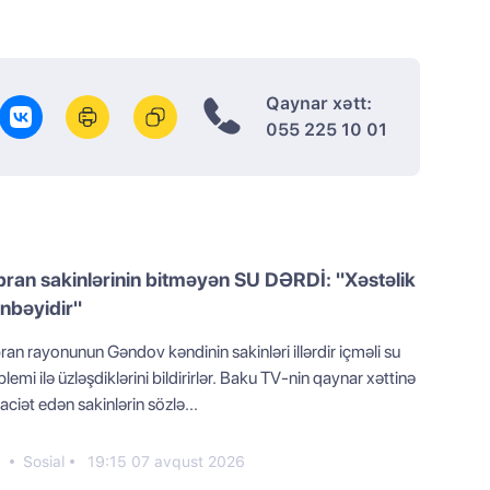
Qaynar xətt:
055 225 10 01
ran sakinlərinin bitməyən SU DƏRDİ: "Xəstəlik
nbəyidir"
an rayonunun Gəndov kəndinin sakinləri illərdir içməli su
lemi ilə üzləşdiklərini bildirirlər. Baku TV-nin qaynar xəttinə
ciət edən sakinlərin sözlə...
0
Sosial
19:15 07 avqust 2026