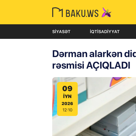
SIYASƏT
İQTISADIYYAT
Dərman alarkən diqq
rəsmisi AÇIQLADI
09
IYN
2026
12:10