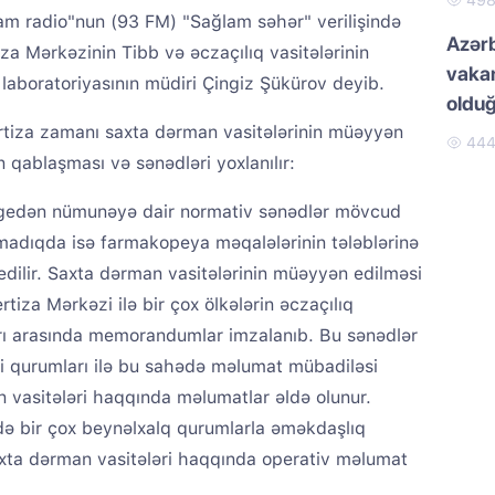
49
lam radio"nun (93 FM) "Sağlam səhər" verilişində
Azər
iza Mərkəzinin Tibb və əczaçılıq vasitələrinin
vakan
 laboratoriyasının müdiri Çingiz Şükürov deyib.
oldu
rtiza zamanı saxta dərman vasitələrinin müəyyən
44
qablaşması və sənədləri yoxlanılır:
gedən nümunəyə dair normativ sənədlər mövcud
madıqda isə farmakopeya məqalələrinin tələblərinə
 edilir. Saxta dərman vasitələrinin müəyyən edilməsi
rtiza Mərkəzi ilə bir çox ölkələrin əczaçılıq
arı arasında memorandumlar imzalanıb. Bu sənədlər
ci qurumları ilə bu sahədə məlumat mübadiləsi
an vasitələri haqqında məlumatlar əldə olunur.
ə bir çox beynəlxalq qurumlarla əməkdaşlıq
xta dərman vasitələri haqqında operativ məlumat