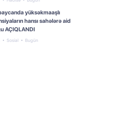
8
Hadisə
Bugün
baycanda yüksəkmaaşlı
siyaların hansı sahələrə aid
ğu AÇIQLANDI
4
Sosial
Bugün