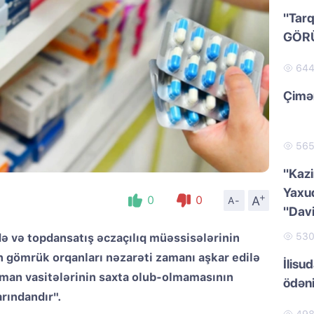
"Tarq
GÖR
64
Çimər
56
"Kazi
Yaxud
+
A
0
0
A-
"Dav
53
ə və topdansatış əczaçılıq müəssisələrinin
n gömrük orqanları nəzarəti zamanı aşkar edilə
İlisu
ərman vasitələrinin saxta olub-olmamasının
ödən
rındandır".