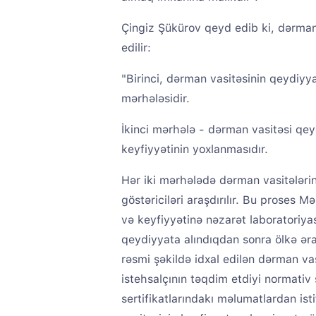
Çingiz Şükürov qeyd edib ki, dərman 
edilir:
"Birinci, dərman vasitəsinin qeydiyy
mərhələsidir.
İkinci mərhələ - dərman vasitəsi qey
keyfiyyətinin yoxlanmasıdır.
Hər iki mərhələdə dərman vasitələrini
göstəriciləri araşdırılır. Bu proses M
və keyfiyyətinə nəzarət laboratoriyas
qeydiyyata alındıqdan sonra ölkə əra
rəsmi şəkildə idxal edilən dərman vas
istehsalçının təqdim etdiyi normativ
sertifikatlarındakı məlumatlardan ist