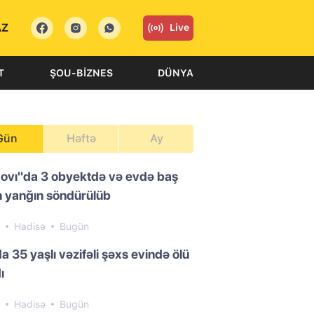
AZ
Live
T
ŞOU-BIZNES
DÜNYA
Gün
Həftə
Ay
ovı"da 3 obyektdə və evdə baş
 yanğın söndürülüb
0
Hadisə
Bugün
a 35 yaşlı vəzifəli şəxs evində ölü
ı
2
Hadisə
Bugün