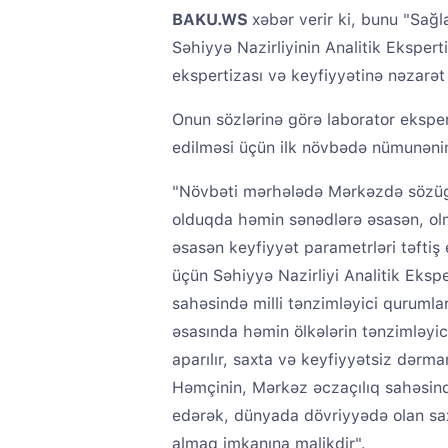
BAKU.WS
xəbər verir ki, bunu "Sağ
Səhiyyə Nazirliyinin Analitik Ekspert
ekspertizası və keyfiyyətinə nəzarət
Onun sözlərinə görə laborator ekspe
edilməsi üçün ilk növbədə nümunənin 
"Növbəti mərhələdə Mərkəzdə sözü
olduqda həmin sənədlərə əsasən, ol
əsasən keyfiyyət parametrləri təftiş
üçün Səhiyyə Nazirliyi Analitik Ekspe
sahəsində milli tənzimləyici quruml
əsasında həmin ölkələrin tənzimləyi
aparılır, saxta və keyfiyyətsiz dərm
Həmçinin, Mərkəz əczaçılıq sahəsind
edərək, dünyada dövriyyədə olan sa
almaq imkanına malikdir".