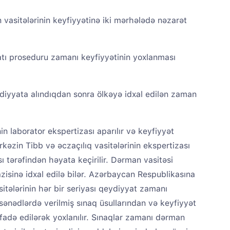
vasitələrinin keyfiyyətinə iki mərhələdə nəzarət
atı proseduru zamanı keyfiyyətinin yoxlanması
diyyata alındıqdan sonra ölkəyə idxal edilən zaman
n laborator ekspertizası aparılır və keyfiyyət
ərkəzin Tibb və əczaçılıq vasitələrinin ekspertizası
ı tərəfindən həyata keçirilir. Dərman vasitəsi
zisinə idxal edilə bilər. Azərbaycan Respublikasına
itələrinin hər bir seriyası qeydiyyat zamanı
 sənədlərdə verilmiş sınaq üsullarından və keyfiyyət
ifadə edilərək yoxlanılır. Sınaqlar zamanı dərman