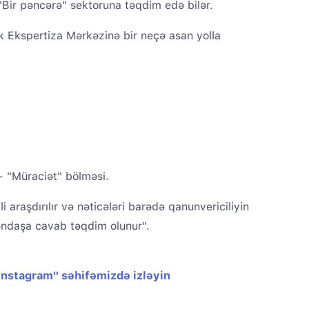
"Bir pəncərə" sektoruna təqdim edə bilər.
ik Ekspertiza Mərkəzinə bir neçə asan yolla
 "Müraciət" bölməsi.
i araşdırılır və nəticələri barədə qanunvericiliyin
ndaşa cavab təqdim olunur".
"Instagram" səhifəmizdə izləyin