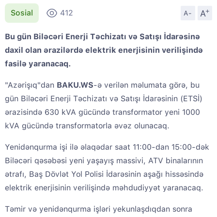
+
A
Sosial
412
A-
Bu gün Biləcəri Enerji Təchizatı və Satışı İdarəsinə
daxil olan ərazilərdə elektrik enerjisinin verilişində
fasilə yaranacaq.
"Azərişıq"dan
BAKU.WS
-ə verilən məlumata görə, bu
gün Biləcəri Enerji Təchizatı və Satışı İdarəsinin (ETSİ)
ərazisində 630 kVA gücündə transformator yeni 1000
kVA gücündə transformatorla əvəz olunacaq.
Yenidənqurma işi ilə əlaqədar saat 11:00-dan 15:00-dək
Biləcəri qəsəbəsi yeni yaşayış massivi, ATV binalarının
ətrafı, Baş Dövlət Yol Polisi İdarəsinin aşağı hissəsində
elektrik enerjisinin verilişində məhdudiyyət yaranacaq.
Təmir və yenidənqurma işləri yekunlaşdıqdan sonra