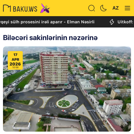
AZ
 prosesini irəli aparır - Elman Nəsirli
Uitkoff: Cənubi
Biləcəri sakinlərinin nəzərinə
17
APR
2026
10:58