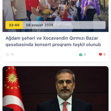
22:40
08 avqust 2026
Ağdam şəhəri və Xocavəndin Qırmızı Bazar
qəsəbəsində konsert proqramı təşkil olunub
16
0
0