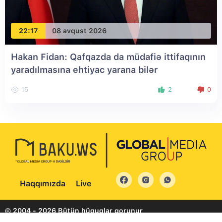
22:17
08 avqust 2026
Hakan Fidan: Qafqazda da müdafiə ittifaqının
yaradılmasına ehtiyac yarana bilər
15
2
0
Haqqımızda
Live
© 2004 - 2026 Bütün hüquqlar qorunur