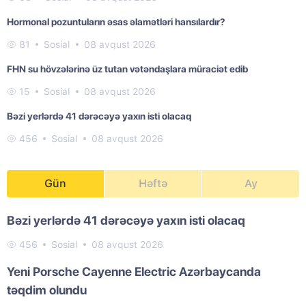
Hormonal pozuntuların əsas əlamətləri hansılardır?
81
Sosial
08 avqust 2026
FHN su hövzələrinə üz tutan vətəndaşlara müraciət edib
15
Sosial
08 avqust 2026
Bəzi yerlərdə 41 dərəcəyə yaxın isti olacaq
456
Sosial
08 avqust 2026
Gün
Həftə
Ay
Bəzi yerlərdə 41 dərəcəyə yaxın isti olacaq
456
Sosial
08 avqust 2026
Yeni Porsche Cayenne Electric Azərbaycanda
təqdim olundu