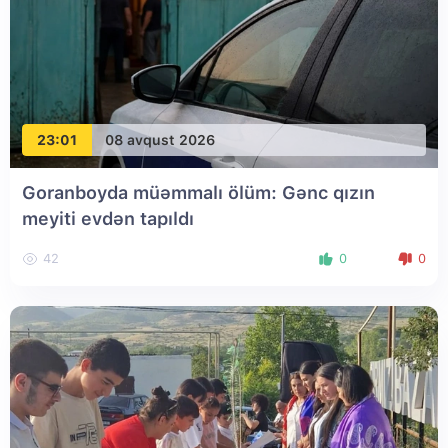
23:01
08 avqust 2026
Goranboyda müəmmalı ölüm: Gənc qızın
meyiti evdən tapıldı
42
0
0