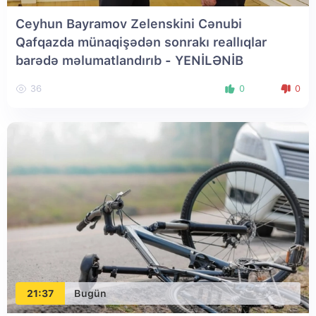
Ceyhun Bayramov Zelenskini Cənubi
Qafqazda münaqişədən sonrakı reallıqlar
barədə məlumatlandırıb
- YENİLƏNİB
36
0
0
21:37
Bugün