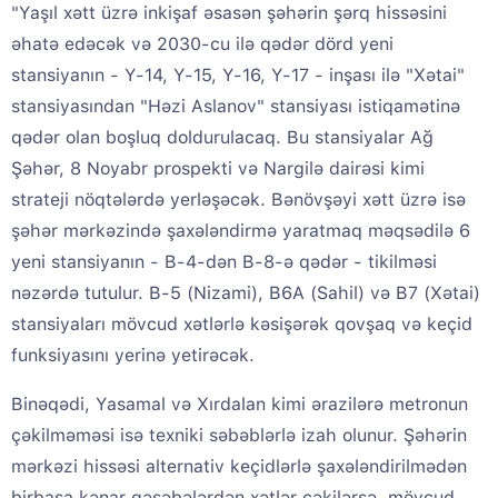
"Yaşıl xətt üzrə inkişaf əsasən şəhərin şərq hissəsini
əhatə edəcək və 2030-cu ilə qədər dörd yeni
stansiyanın - Y-14, Y-15, Y-16, Y-17 - inşası ilə "Xətai"
stansiyasından "Həzi Aslanov" stansiyası istiqamətinə
qədər olan boşluq doldurulacaq. Bu stansiyalar Ağ
Şəhər, 8 Noyabr prospekti və Nargilə dairəsi kimi
strateji nöqtələrdə yerləşəcək. Bənövşəyi xətt üzrə isə
şəhər mərkəzində şaxələndirmə yaratmaq məqsədilə 6
yeni stansiyanın - B-4-dən B-8-ə qədər - tikilməsi
nəzərdə tutulur. B-5 (Nizami), B6A (Sahil) və B7 (Xətai)
stansiyaları mövcud xətlərlə kəsişərək qovşaq və keçid
funksiyasını yerinə yetirəcək.
Binəqədi, Yasamal və Xırdalan kimi ərazilərə metronun
çəkilməməsi isə texniki səbəblərlə izah olunur. Şəhərin
mərkəzi hissəsi alternativ keçidlərlə şaxələndirilmədən
birbaşa kənar qəsəbələrdən xətlər çəkilərsə, mövcud