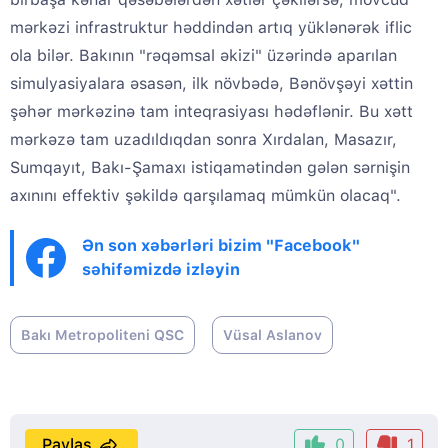
mərkəzi infrastruktur həddindən artıq yüklənərək iflic
ola bilər. Bakının "rəqəmsal əkizi" üzərində aparılan
simulyasiyalara əsasən, ilk növbədə, Bənövşəyi xəttin
şəhər mərkəzinə tam inteqrasiyası hədəflənir. Bu xətt
mərkəzə tam uzadıldıqdan sonra Xırdalan, Masazır,
Sumqayıt, Bakı-Şamaxı istiqamətindən gələn sərnişin
axınını effektiv şəkildə qarşılamaq mümkün olacaq".
Ən son xəbərləri bizim "Facebook"
səhifəmizdə izləyin
Bakı Metropoliteni QSC
Vüsal Aslanov
Paylaş
0
1