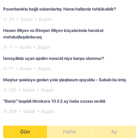
Poverbankla bağlı xəbərdarlıq: Hansı hallarda təhlükəlidir?
30
Sosial
Bugün
Həsən Əliyev və Rövşən Əliyev küçələrində hərəkət
məhdudlaşdırılacaq
11
Sosial
Bugün
İsmayıllıda uçan qədim məscid niyə bərpa olunmur?
17
Sosial
Bugün
Məşhur şəlaləyə gedən yola şlaqbaum qoyuldu - Səbəb bu imiş
100
Sosial
Bugün
"Bəniz" ləqəbli tiktokerə 10 il 3 ay həbs cəzası verildi
205
Sosial
Bugün
Gün
Həftə
Ay