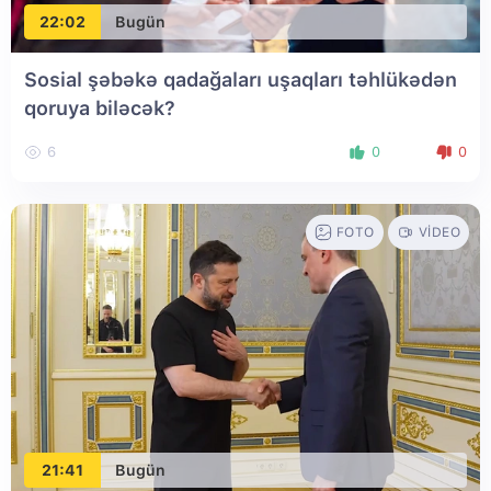
22:02
Bugün
Sosial şəbəkə qadağaları uşaqları təhlükədən
qoruya biləcək?
6
0
0
FOTO
VIDEO
21:41
Bugün