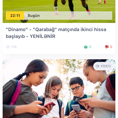
22:11
Bugün
"Dinamo" - "Qarabağ" matçında ikinci hissə
başlayıb
- YENİLƏNİR
114
0
0
VIDEO