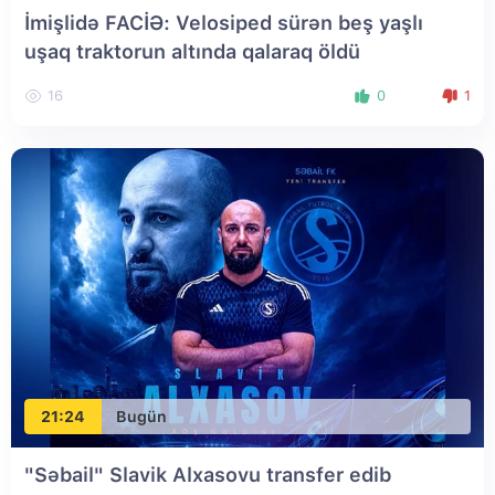
İmişlidə FACİƏ: Velosiped sürən beş yaşlı
uşaq traktorun altında qalaraq öldü
16
0
1
21:24
Bugün
"Səbail" Slavik Alxasovu transfer edib