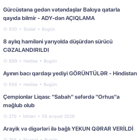
Gürcüstana gedən vətəndaşlar Bakıya qatarla
qayıda bilmir - ADY-dən AÇIQLAMA
930
Sosial
Bugün
8 aylıq hamiləni yarıyolda düşürdən sürücü
CƏZALANDIRILDI
899
Hadisə
Bugün
Ayının bacı qardaşı yediyi GÖRÜNTÜLƏR - Hindistan
556
Hadisə
Bugün
Çempionlar Liqası: "Sabah" səfərdə "Orhus"a
məğlub olub
270
İdman
05 avqust 2026
Arayik və digərləri ilə bağlı YEKUN QƏRAR VERİLDİ
255
Siyasət
Bugün