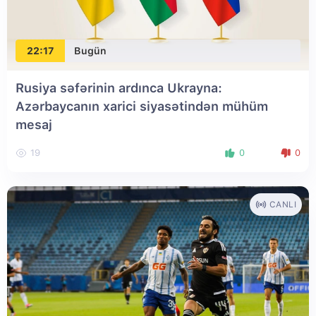
22:17
Bugün
Rusiya səfərinin ardınca Ukrayna:
Azərbaycanın xarici siyasətindən mühüm
mesaj
19
0
0
CANLI