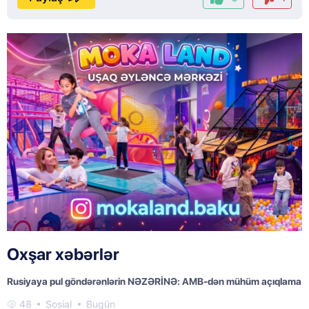
Oxşar xəbərlər
Rusiyaya pul göndərənlərin NƏZƏRİNƏ: AMB-dən mühüm açıqlama
48
Sosial
Bugün