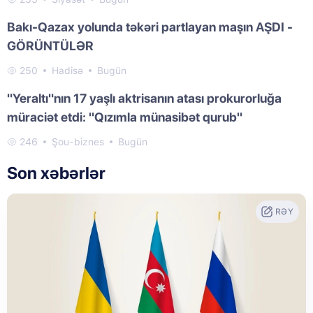
Bakı-Qazax yolunda təkəri partlayan maşın AŞDI -
GÖRÜNTÜLƏR
250
Hadisə
Bugün
"Yeraltı"nın 17 yaşlı aktrisanın atası prokurorluğa
müraciət etdi: "Qızımla münasibət qurub"
246
Şou-biznes
Bugün
Son xəbərlər
RƏY