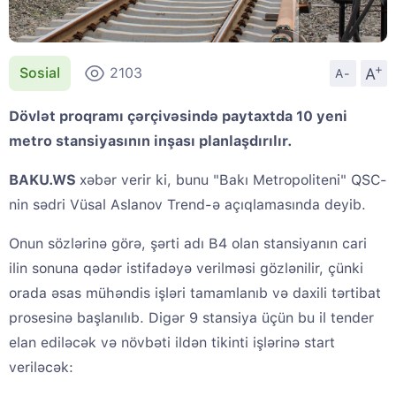
+
A
Sosial
2103
A-
Dövlət proqramı çərçivəsində paytaxtda 10 yeni
metro stansiyasının inşası planlaşdırılır.
BAKU.WS
xəbər verir ki, bunu "Bakı Metropoliteni" QSC-
nin sədri Vüsal Aslanov Trend-ə açıqlamasında deyib.
Onun sözlərinə görə, şərti adı B4 olan stansiyanın cari
ilin sonuna qədər istifadəyə verilməsi gözlənilir, çünki
orada əsas mühəndis işləri tamamlanıb və daxili tərtibat
prosesinə başlanılıb. Digər 9 stansiya üçün bu il tender
elan ediləcək və növbəti ildən tikinti işlərinə start
veriləcək: