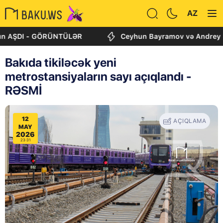
AZ
DI - GÖRÜNTÜLƏR
Ceyhun Bayramov və Andrey Sibiqa Ki
Bakıda tikiləcək yeni
metrostansiyaların sayı açıqlandı -
RƏSMİ
12
AÇIQLAMA
MAY
2026
23:31