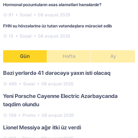
Hormonal pozuntuların əsas əlamətləri hansılardır?
81
Sosial
08 avqust 2026
FHN su hövzələrinə üz tutan vətəndaşlara müraciət edib
15
Sosial
08 avqust 2026
Gün
Həftə
Ay
Bəzi yerlərdə 41 dərəcəyə yaxın isti olacaq
466
Sosial
08 avqust 2026
Yeni Porsche Cayenne Electric Azərbaycanda
təqdim olundu
199
Promo
08 avqust 2026
Lionel Messiyə ağır itki üz verdi