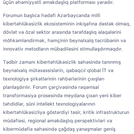
üçün əhəmiyyətli əməkdaşlıq platforması yaradır.
Forumun başlıca hədəfi Azərbaycanda milli
kibertəhlükəsizlik ekosisteminin inkişafına dəstək olmaq,
dövlət və özəl sektor arasında tərəfdaşlıq əlaqələrini
möhkəmləndirmək, həmçinin beynəlxalq təcrübənin və
innovativ metodların mübadiləsini stimullaşdırmaqdır.
Tədbir zamanı kibertəhlükəsizlik sahəsində tanınmış
beynəlxalq mütəxəssislərin, qabaqcıl qlobal İT və
texnologiya şirkətlərinin rəhbərlərinin çıxışları
planlaşdırılır. Forum çərçivəsində rəqəmsal
transformasiya prosesində meydana çıxan yeni kiber
təhdidlər, süni intellekt texnologiyalarının
kibertəhlükəsizliyə göstərdiyi təsir, kritik infrastrukturun
müdafiəsi, regional əməkdaşlıq perspektivləri və
kibermüdafiə sahəsində çağdaş yanaşmalar geniş