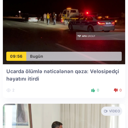
09:56
Bugün
Ucarda ölümlə nəticələnən qəza: Velosipedçi
həyatını itirdi
2
0
0
VIDEO