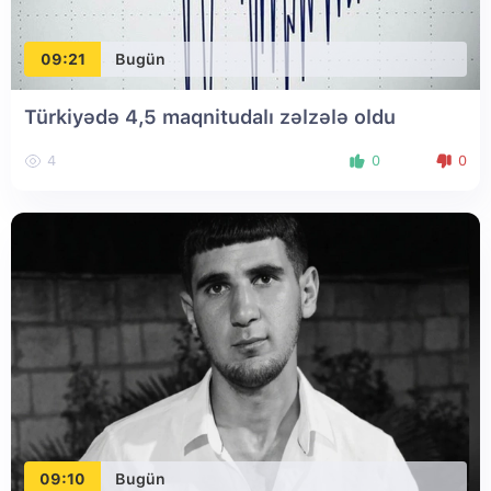
09:21
Bugün
Türkiyədə 4,5 maqnitudalı zəlzələ oldu
4
0
0
09:10
Bugün