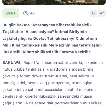
+
A
Sosial
46
A-
Bu gün Bakıda "Azərbaycan Kibertəhlükəsizlik
Təşkilatları Assosiasiyası" İctimai Birliyinin
təşkilatçılığı və Dövlət Təhlükəsizliyi Xidmətinin
Milli Kibertəhlükəsizlik Mərkəzinin baş tərəfdaşlığı
ilə IV Milli Kibertəhlükəsizlik Forumu keçirilir.
BAKU.WS
"Report"a istinadən xəbər verir ki, ölkənin ən
nüfuzlu kibertəhlükəsizlik platformalarından birinə
çevrilmiş forum dövlət strukturlarını, özəl sektorun
təmsilçilərini, beynəlxalq partnyorları, texnologiya
şirkətlərini və sahə mütəxəssislərini vahid məkanda
cəmləyərək kibertəhlükəsizlik sahəsindəki müasir
çağırışların və gələcəyə dair perspektivlərin müzakirəsi