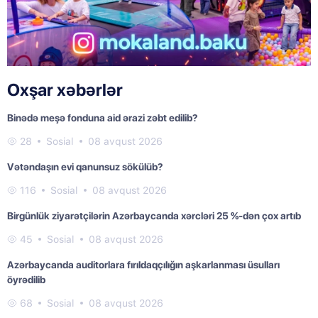
Oxşar xəbərlər
Binədə meşə fonduna aid ərazi zəbt edilib?
28
Sosial
08 avqust 2026
Vətəndaşın evi qanunsuz sökülüb?
116
Sosial
08 avqust 2026
Birgünlük ziyarətçilərin Azərbaycanda xərcləri 25 %-dən çox artıb
45
Sosial
08 avqust 2026
Azərbaycanda auditorlara fırıldaqçılığın aşkarlanması üsulları
öyrədilib
68
Sosial
08 avqust 2026