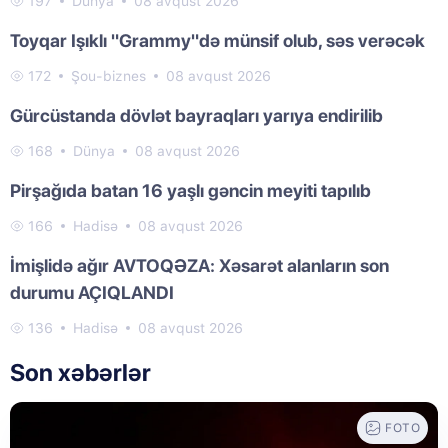
197
Dünya
08 avqust 2026
Toyqar Işıklı "Grammy"də münsif olub, səs verəcək
172
Şou-biznes
08 avqust 2026
Gürcüstanda dövlət bayraqları yarıya endirilib
168
Dünya
08 avqust 2026
Pirşağıda batan 16 yaşlı gəncin meyiti tapılıb
166
Hadisə
08 avqust 2026
İmişlidə ağır AVTOQƏZA: Xəsarət alanların son
durumu AÇIQLANDI
136
Hadisə
08 avqust 2026
Son xəbərlər
FOTO