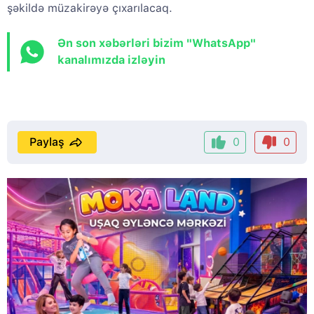
şəkildə müzakirəyə çıxarılacaq.
Ən son xəbərləri bizim "WhatsApp"
kanalımızda izləyin
Paylaş
0
0