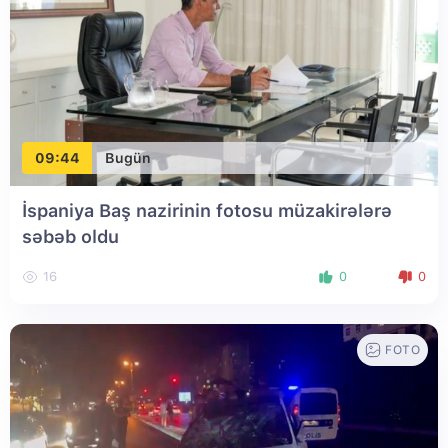
09:44
Bugün
İspaniya Baş nazirinin fotosu müzakirələrə
səbəb oldu
16
0
0
FOTO