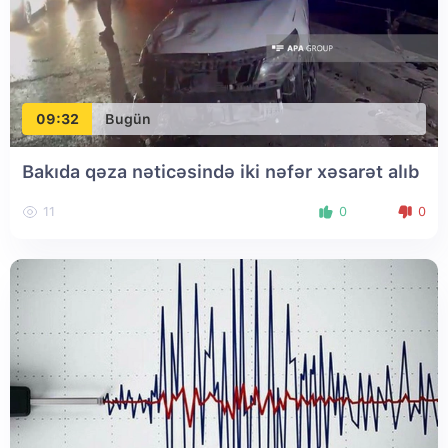
09:32
Bugün
Bakıda qəza nəticəsində iki nəfər xəsarət alıb
11
0
0