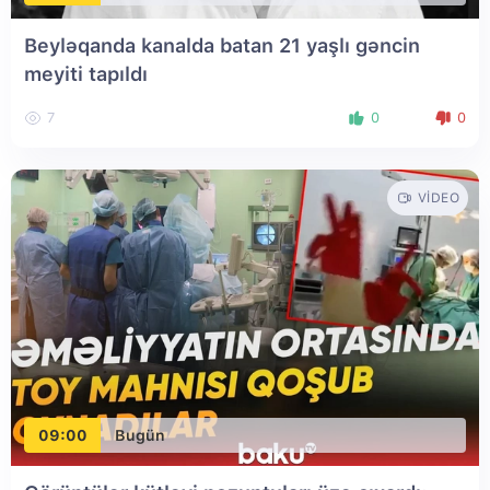
Beyləqanda kanalda batan 21 yaşlı gəncin
meyiti tapıldı
7
0
0
VIDEO
09:00
Bugün