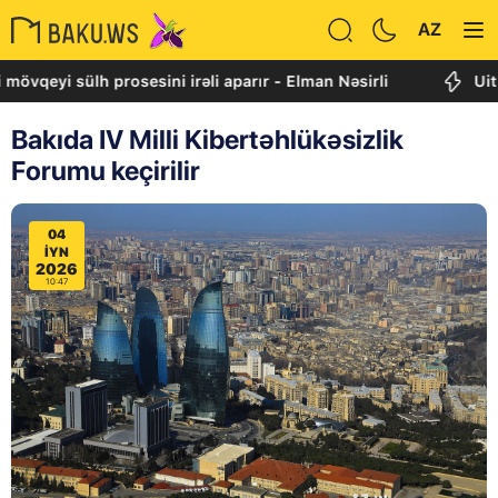
AZ
 sülh prosesini irəli aparır - Elman Nəsirli
Uitkoff: C
Bakıda IV Milli Kibertəhlükəsizlik
Forumu keçirilir
04
IYN
2026
10:47