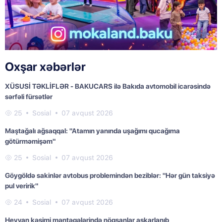
Oxşar xəbərlər
XÜSUSİ TƏKLİFLƏR - BAKUCARS ilə Bakıda avtomobil icarəsində
sərfəli fürsətlər
25
Sosial
07 avqust 2026
Maştağalı ağsaqqal: "Atamın yanında uşağımı qucağıma
götürməmişəm"
25
Sosial
07 avqust 2026
Göygöldə sakinlər avtobus problemindən beziblər: "Hər gün taksiyə
pul veririk"
24
Sosial
07 avqust 2026
Heyvan kəsimi məntəqələrində nöqsanlar aşkarlanıb