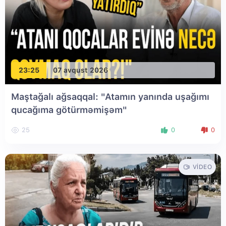
23:25
07 avqust 2026
Maştağalı ağsaqqal: "Atamın yanında uşağımı
qucağıma götürməmişəm"
25
0
0
VIDEO