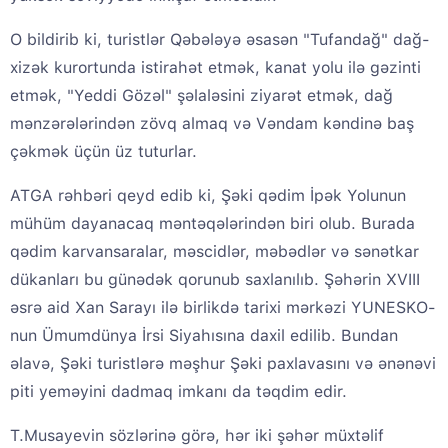
O bildirib ki, turistlər Qəbələyə əsasən "Tufandağ" dağ-
xizək kurortunda istirahət etmək, kanat yolu ilə gəzinti
etmək, "Yeddi Gözəl" şəlaləsini ziyarət etmək, dağ
mənzərələrindən zövq almaq və Vəndam kəndinə baş
çəkmək üçün üz tuturlar.
ATGA rəhbəri qeyd edib ki, Şəki qədim İpək Yolunun
mühüm dayanacaq məntəqələrindən biri olub. Burada
qədim karvansaralar, məscidlər, məbədlər və sənətkar
dükanları bu günədək qorunub saxlanılıb. Şəhərin XVIII
əsrə aid Xan Sarayı ilə birlikdə tarixi mərkəzi YUNESKO-
nun Ümumdünya İrsi Siyahısına daxil edilib. Bundan
əlavə, Şəki turistlərə məşhur Şəki paxlavasını və ənənəvi
piti yeməyini dadmaq imkanı da təqdim edir.
T.Musayevin sözlərinə görə, hər iki şəhər müxtəlif