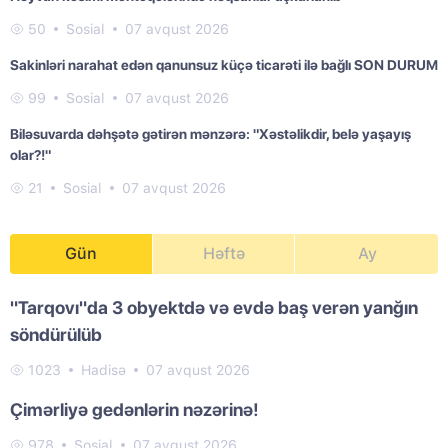
50
Sosial
07 avqust 2026
Sakinləri narahat edən qanunsuz küçə ticarəti ilə bağlı SON DURUM
99
Sosial
07 avqust 2026
Biləsuvarda dəhşətə gətirən mənzərə: "Xəstəlikdir, belə yaşayış
olar?!"
21
Sosial
07 avqust 2026
Gün
Həftə
Ay
"Tarqovı"da 3 obyektdə və evdə baş verən yanğın
söndürülüb
1023
Hadisə
07 avqust 2026
Çimərliyə gedənlərin nəzərinə!
978
Sosial
07 avqust 2026