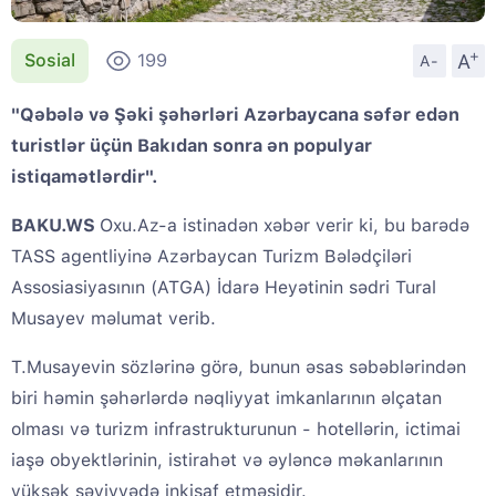
+
A
Sosial
199
A-
"Qəbələ və Şəki şəhərləri Azərbaycana səfər edən
turistlər üçün Bakıdan sonra ən populyar
istiqamətlərdir".
BAKU.WS
Oxu.Az-a istinadən xəbər verir ki, bu barədə
TASS agentliyinə Azərbaycan Turizm Bələdçiləri
Assosiasiyasının (ATGA) İdarə Heyətinin sədri Tural
Musayev məlumat verib.
T.Musayevin sözlərinə görə, bunun əsas səbəblərindən
biri həmin şəhərlərdə nəqliyyat imkanlarının əlçatan
olması və turizm infrastrukturunun - hotellərin, ictimai
iaşə obyektlərinin, istirahət və əyləncə məkanlarının
yüksək səviyyədə inkişaf etməsidir.