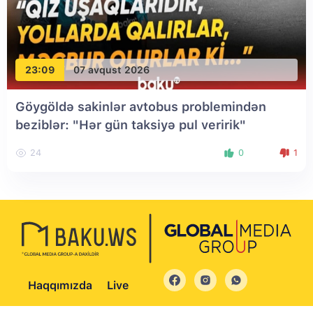
23:09
07 avqust 2026
Göygöldə sakinlər avtobus problemindən
beziblər: "Hər gün taksiyə pul veririk"
24
0
1
Haqqımızda
Live