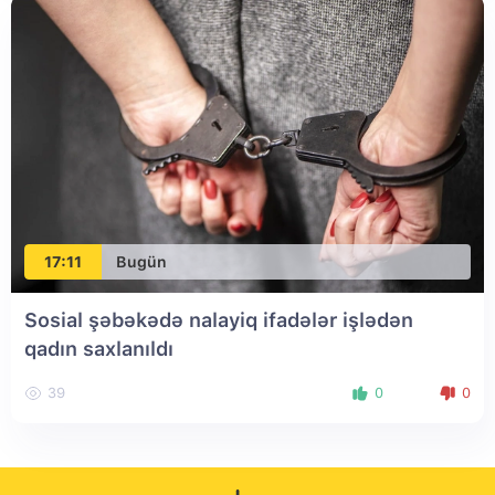
17:11
Bugün
Sosial şəbəkədə nalayiq ifadələr işlədən
qadın saxlanıldı
39
0
0