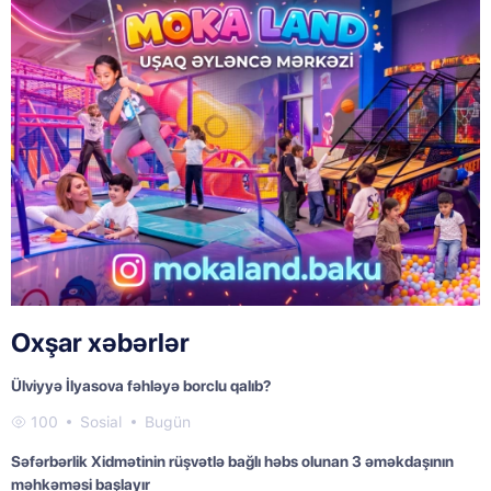
Oxşar xəbərlər
Ülviyyə İlyasova fəhləyə borclu qalıb?
100
Sosial
Bugün
Səfərbərlik Xidmətinin rüşvətlə bağlı həbs olunan 3 əməkdaşının
məhkəməsi başlayır