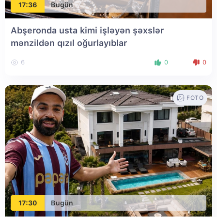
17:36
Bugün
Abşeronda usta kimi işləyən şəxslər
mənzildən qızıl oğurlayıblar
6
0
0
FOTO
17:30
Bugün