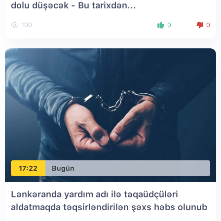
dolu düşəcək - Bu tarixdən...
100
0
0
17:22
Bugün
Lənkəranda yardım adı ilə təqaüdçüləri
aldatmaqda təqsirləndirilən şəxs həbs olunub