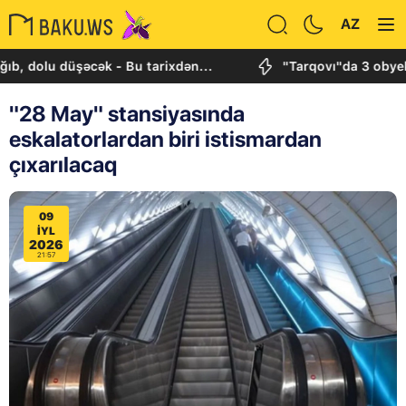
AZ
u düşəcək - Bu tarixdən...
"Tarqovı"da 3 obyektdə və
"28 May" stansiyasında
eskalatorlardan biri istismardan
çıxarılacaq
09
IYL
2026
21:57