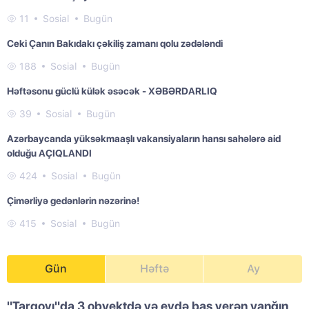
11
Sosial
Bugün
Ceki Çanın Bakıdakı çəkiliş zamanı qolu zədələndi
188
Sosial
Bugün
Həftəsonu güclü külək əsəcək - XƏBƏRDARLIQ
39
Sosial
Bugün
Azərbaycanda yüksəkmaaşlı vakansiyaların hansı sahələrə aid
olduğu AÇIQLANDI
424
Sosial
Bugün
Çimərliyə gedənlərin nəzərinə!
415
Sosial
Bugün
Gün
Həftə
Ay
"Tarqovı"da 3 obyektdə və evdə baş verən yanğın