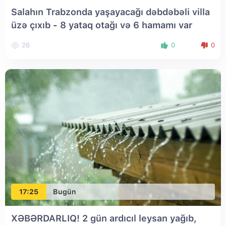
Salahın Trabzonda yaşayacağı dəbdəbəli villa
üzə çıxıb - 8 yataq otağı və 6 hamamı var
26
0
0
17:25
Bugün
XƏBƏRDARLIQ! 2 gün ardıcıl leysan yağıb,