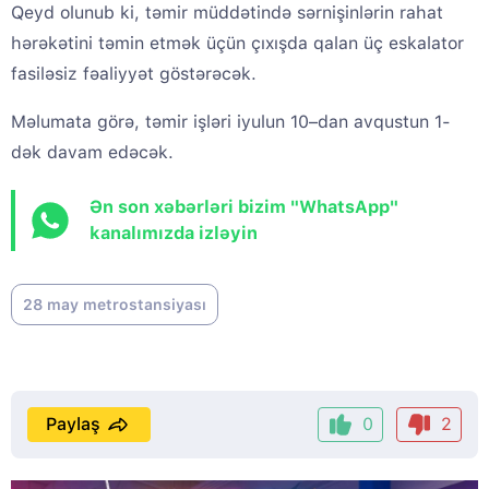
Qeyd olunub ki, təmir müddətində sərnişinlərin rahat
hərəkətini təmin etmək üçün çıxışda qalan üç eskalator
fasiləsiz fəaliyyət göstərəcək.
Məlumata görə, təmir işləri iyulun 10–dan avqustun 1-
dək davam edəcək.
Ən son xəbərləri bizim "WhatsApp"
kanalımızda izləyin
28 may metrostansiyası
Paylaş
0
2