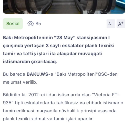
+
A
Sosial
85
A-
Bakı Metropoliteninin "28 May" stansiyasının I
çıxışında yerləşən 3 saylı eskalator planlı texniki
təmir və təftiş işləri ilə əlaqədar müvəqqəti
istismardan çıxarılacaq.
Bu barədə
BAKU.WS
-ə "Bakı Metropoliteni"QSC-dən
məlumat verilib.
Bildirilib ki, 2012-ci ildən istismarda olan "Victoria FT-
935" tipli eskalatorlarda təhlükəsiz və etibarlı istismarın
təmin edilməsi məqsədilə növbəlilik prinsipi əsasında
planlı texniki xidmət və təmir işləri aparılır.