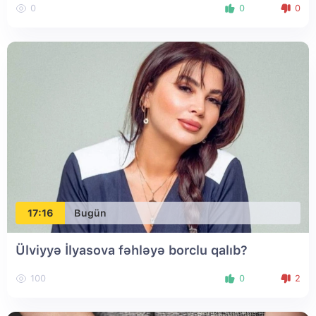
0
0
0
17:16
Bugün
Ülviyyə İlyasova fəhləyə borclu qalıb?
100
0
2