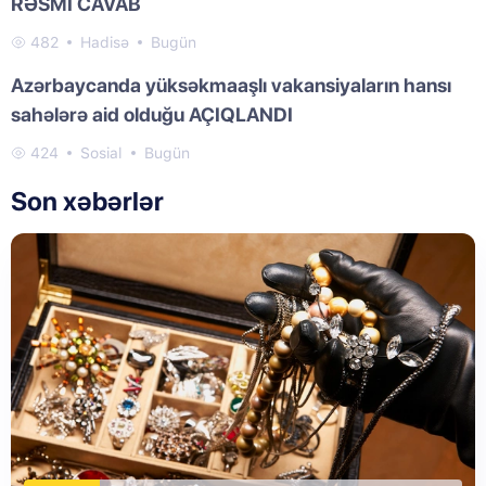
RƏSMİ CAVAB
482
Hadisə
Bugün
Azərbaycanda yüksəkmaaşlı vakansiyaların hansı
sahələrə aid olduğu AÇIQLANDI
424
Sosial
Bugün
Son xəbərlər