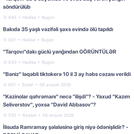
söndürülüb
845
Hadisə
Bugün
Bakıda 35 yaşlı vəzifəli şəxs evində ölü tapıldı
631
Hadisə
Bugün
"Tarqovı"dakı güclü yanğından GÖRÜNTÜLƏR
630
Hadisə
Bugün
"Bəniz" ləqəbli tiktokerə 10 il 3 ay həbs cəzası verildi
601
Sosial
06 avqust 2026
"Kazinolar qəhrəmanı" necə "ilişdi"? - Yaxud "Kazım
Seliverstov", yoxsa "David Abbasov"?
520
Siyasət
06 avqust 2026
İlisuda Ramramay şəlaləsinə giriş niyə ödənişlidir? -