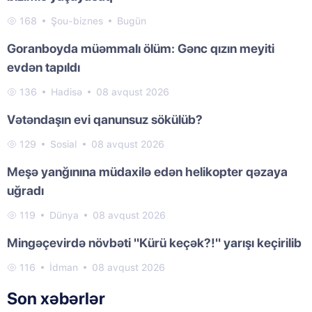
168
Şou-biznes
Bugün
Goranboyda müəmmalı ölüm: Gənc qızın meyiti
evdən tapıldı
136
Hadisə
08 avqust 2026
Vətəndaşın evi qanunsuz sökülüb?
129
Sosial
08 avqust 2026
Meşə yanğınına müdaxilə edən helikopter qəzaya
uğradı
119
Dünya
08 avqust 2026
Mingəçevirdə növbəti "Kürü keçək?!" yarışı keçirilib
116
İdman
08 avqust 2026
Son xəbərlər