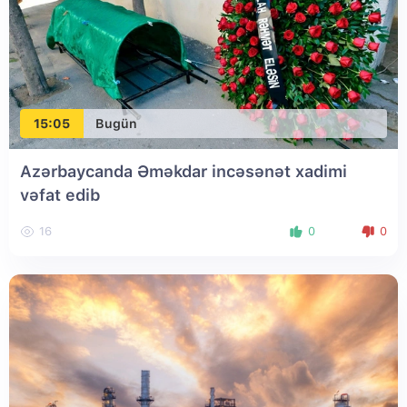
15:05
Bugün
Azərbaycanda Əməkdar incəsənət xadimi
vəfat edib
16
0
0