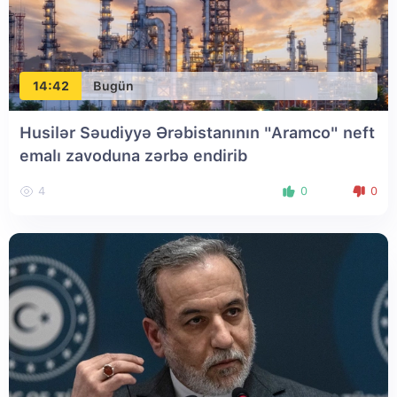
14:42
Bugün
Husilər Səudiyyə Ərəbistanının "Aramco" neft
emalı zavoduna zərbə endirib
4
0
0