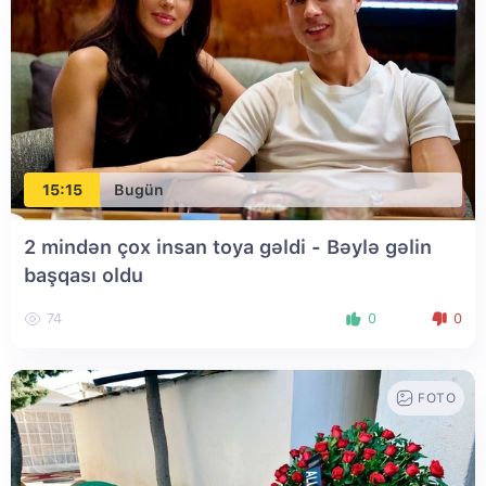
15:15
Bugün
2 mindən çox insan toya gəldi - Bəylə gəlin
başqası oldu
74
0
0
FOTO