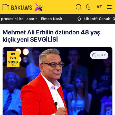
AZ
irəli aparır - Elman Nəsirli
Uitkoff: Cənubi Qafqaz dah
Mehmet Ali Erbilin özündən 48 yaş
kiçik yeni SEVGİLİSİ
09
FOTO
IYN
2026
13:14