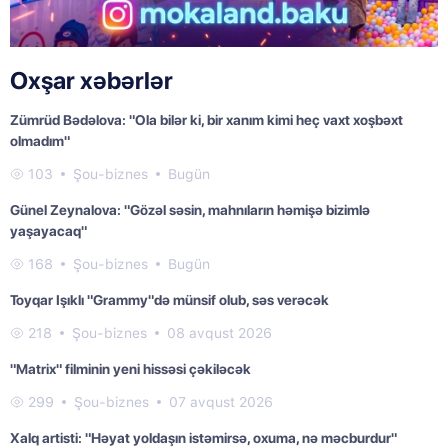
Oxşar xəbərlər
Zümrüd Bədəlova: "Ola bilər ki, bir xanım kimi heç vaxt xoşbəxt
olmadım"
103
Şou-biznes
Bugün
Günel Zeynalova: "Gözəl səsin, mahnıların həmişə bizimlə
yaşayacaq"
168
Şou-biznes
Bugün
Toyqar Işıklı "Grammy"də münsif olub, səs verəcək
218
Şou-biznes
08 avqust 2026
"Matrix" filminin yeni hissəsi çəkiləcək
299
Şou-biznes
07 avqust 2026
Xalq artisti: "Həyat yoldaşın istəmirsə, oxuma, nə məcburdur"