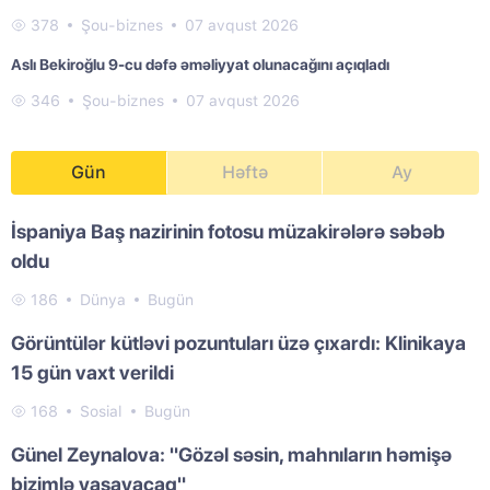
378
Şou-biznes
07 avqust 2026
Aslı Bekiroğlu 9-cu dəfə əməliyyat olunacağını açıqladı
346
Şou-biznes
07 avqust 2026
Gün
Həftə
Ay
İspaniya Baş nazirinin fotosu müzakirələrə səbəb
oldu
186
Dünya
Bugün
Görüntülər kütləvi pozuntuları üzə çıxardı: Klinikaya
15 gün vaxt verildi
168
Sosial
Bugün
Günel Zeynalova: "Gözəl səsin, mahnıların həmişə
bizimlə yaşayacaq"