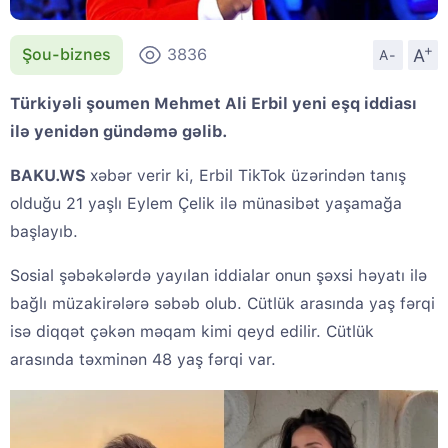
+
A
Şou-biznes
3836
A-
Türkiyəli şoumen Mehmet Ali Erbil yeni eşq iddiası
ilə yenidən gündəmə gəlib.
BAKU.WS
xəbər verir ki, Erbil TikTok üzərindən tanış
olduğu 21 yaşlı Eylem Çelik ilə münasibət yaşamağa
başlayıb.
Sosial şəbəkələrdə yayılan iddialar onun şəxsi həyatı ilə
bağlı müzakirələrə səbəb olub. Cütlük arasında yaş fərqi
isə diqqət çəkən məqam kimi qeyd edilir. Cütlük
arasında təxminən 48 yaş fərqi var.