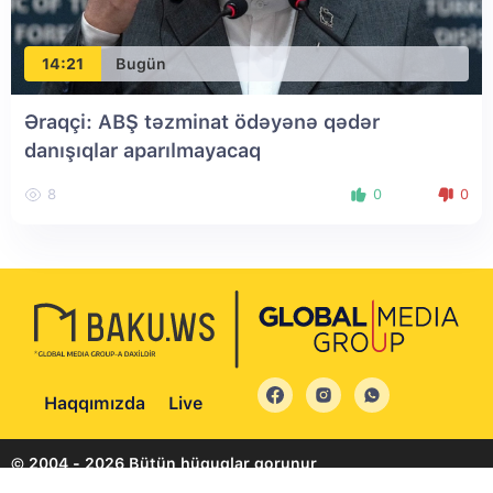
14:21
Bugün
Əraqçi: ABŞ təzminat ödəyənə qədər
danışıqlar aparılmayacaq
8
0
0
Haqqımızda
Live
© 2004 - 2026 Bütün hüquqlar qorunur