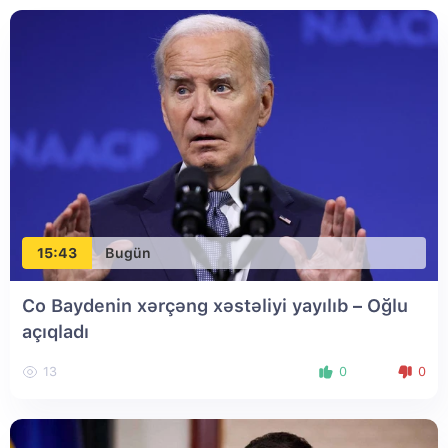
15:43
Bugün
Co Baydenin xərçəng xəstəliyi yayılıb – Oğlu
açıqladı
13
0
0