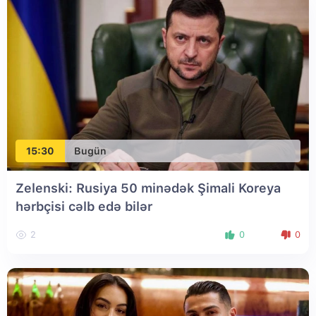
15:30
Bugün
Zelenski: Rusiya 50 minədək Şimali Koreya
hərbçisi cəlb edə bilər
2
0
0