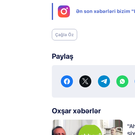
Ən son xəbərləri bizim 
Çağla Öz
Paylaş
Oxşar xəbərlər
"A
Sİ