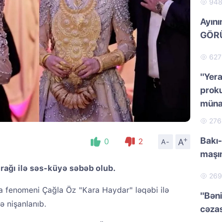
94
Ayını
GÖRÜ
62
"Yera
proku
müna
27
+
Bakı-
A
0
2
A-
maşı
ağı ilə səs-küyə səbəb olub.
26
dia fenomeni Çağla Öz "Kara Haydar" ləqəbi ilə
"Bəni
ə nişanlanıb.
cəzas