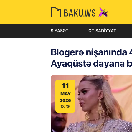
SIYASƏT
İQTISADIYYAT
Blogerə nişanında 45
Ayaqüstə dayana b
11
MAY
2026
18:35