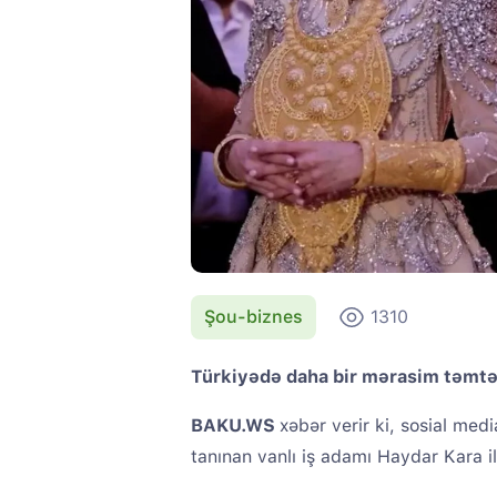
Şou-biznes
1310
Türkiyədə daha bir mərasim təmtər
BAKU.WS
xəbər verir ki, sosial me
tanınan vanlı iş adamı Haydar Kara il