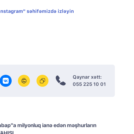
"Instagram" səhifəmizdə izləyin
Qaynar xətt:
055 225 10 01
hbap"a milyonluq ianə edən məşhurların
YAHISI