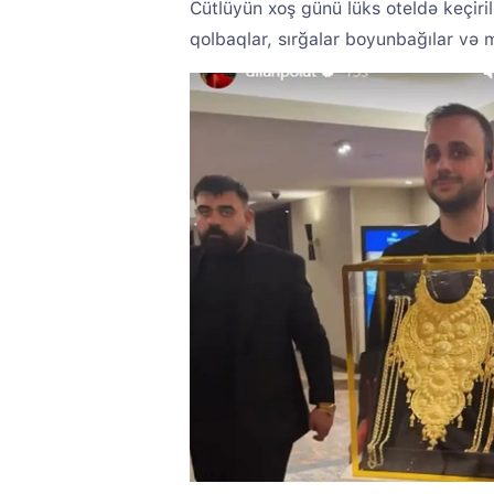
Cütlüyün xoş günü lüks oteldə keçir
qolbaqlar, sırğalar boyunbağılar və mü