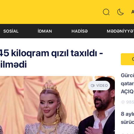
SOSIAL
İDMAN
HADISƏ
MƏDƏNIYYƏ
 kiloqram qızıl taxıldı -
ilmədi
Gürc
qatar
VIDEO
AÇI
98
8 ayl
sürü