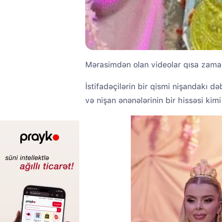
Mərasimdən olan videolar qısa zama
İstifadəçilərin bir qismi nişandakı d
və nişan ənənələrinin bir hissəsi kimi