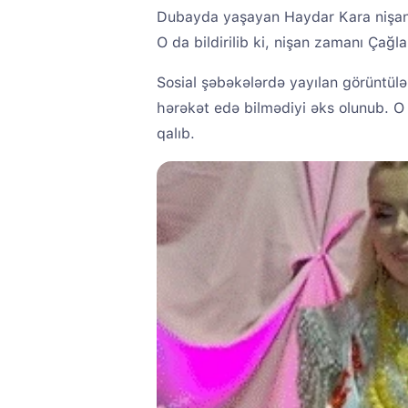
Dubayda yaşayan Haydar Kara nişanlıs
O da bildirilib ki, nişan zamanı Çağl
Sosial şəbəkələrdə yayılan görüntülər
hərəkət edə bilmədiyi əks olunub. 
qalıb.