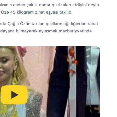
ının ondan çəkisi qədər qızıl tələb etdiyini deyib.
a Özə 45 kiloqram zinət əşyası taxılıb.
də Çağla Özün taxılan qızılların ağırlığından rahat
O dayana bilməyərək əyləşmək məcburiyyətində