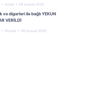
9
Sosial
06 avqust 2026
k və digərləri ilə bağlı YEKUN
R VERİLDİ
3
Siyasət
06 avqust 2026