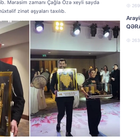
ilib. Mərasim zamanı Çağla Özə xeyli sayda
26
xtəlif zinət əşyaları taxılıb.
Arayi
QƏRA
26