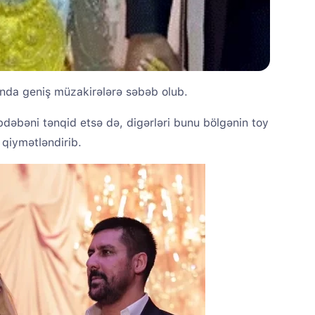
nda geniş müzakirələrə səbəb olub.
əbdəbəni tənqid etsə də, digərləri bunu bölgənin toy
 qiymətləndirib.