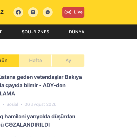
AZ
Live
T
ŞOU-BIZNES
DÜNYA
Gün
Həftə
Ay
üstana gedən vətəndaşlar Bakıya
la qayıda bilmir - ADY-dən
QLAMA
5
Sosial
06 avqust 2026
ıq hamiləni yarıyolda düşürdən
cü CƏZALANDIRILDI