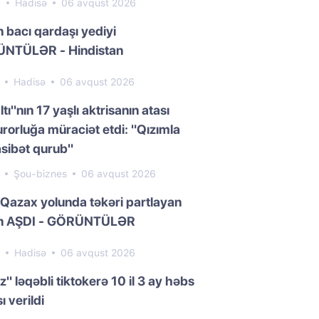
8
Hadisə
06 avqust 2026
n bacı qardaşı yediyi
NTÜLƏR - Hindistan
7
Hadisə
06 avqust 2026
ltı"nın 17 yaşlı aktrisanın atası
rorluğa müraciət etdi: "Qızımla
sibət qurub"
6
Şou-biznes
06 avqust 2026
Qazax yolunda təkəri partlayan
n AŞDI - GÖRÜNTÜLƏR
9
Hadisə
06 avqust 2026
z" ləqəbli tiktokerə 10 il 3 ay həbs
ı verildi