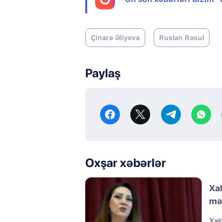
Çinarə Əliyeva
Ruslan Rəsul
Paylaş
Oxşar xəbərlər
Xal
mə
Xalq