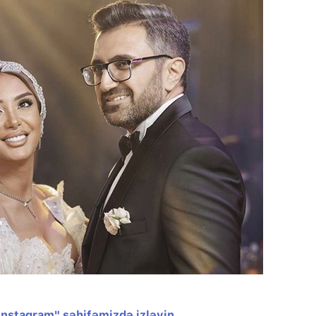
"Instagram" səhifəmizdə izləyin