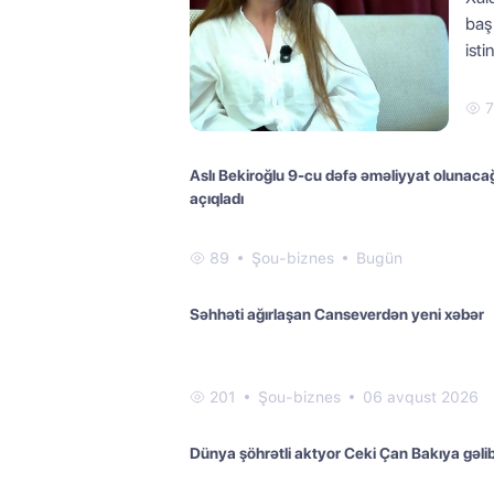
baş
isti
7
Aslı Bekiroğlu 9-cu dəfə əməliyyat olunacağ
açıqladı
89
Şou-biznes
Bugün
Səhhəti ağırlaşan Canseverdən yeni xəbər
201
Şou-biznes
06 avqust 2026
Dünya şöhrətli aktyor Ceki Çan Bakıya gəli