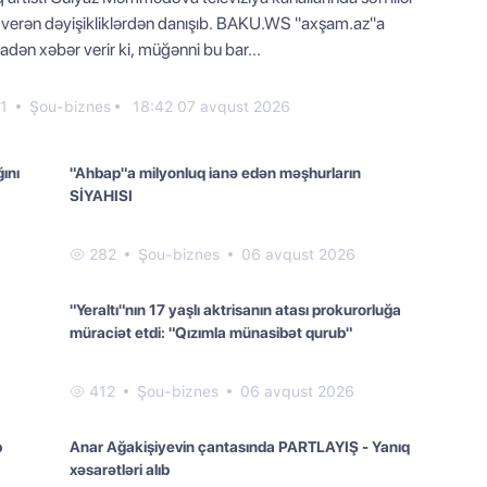
 verən dəyişikliklərdən danışıb. BAKU.WS "axşam.az"a
nadən xəbər verir ki, müğənni bu bar...
1
Şou-biznes
18:42 07 avqust 2026
ını
"Ahbap"a milyonluq ianə edən məşhurların
SİYAHISI
282
Şou-biznes
06 avqust 2026
"Yeraltı"nın 17 yaşlı aktrisanın atası prokurorluğa
müraciət etdi: "Qızımla münasibət qurub"
412
Şou-biznes
06 avqust 2026
b
Anar Ağakişiyevin çantasında PARTLAYIŞ - Yanıq
xəsarətləri alıb