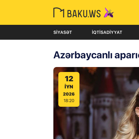
SIYASƏT
İQTISADIYYAT
Azərbaycanlı aparı
12
IYN
2026
18:20