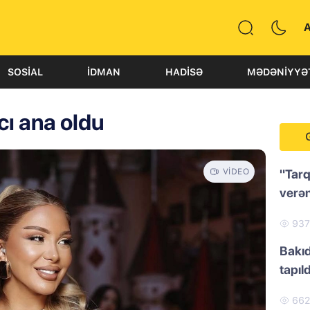
SOSIAL
İDMAN
HADISƏ
MƏDƏNIYYƏ
cı ana oldu
VIDEO
"Tarq
verən
93
Bakıd
tapıld
66