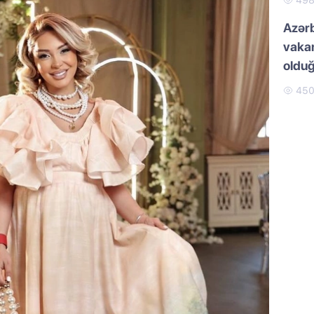
49
Azər
vakan
oldu
45