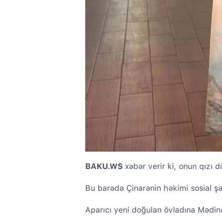
BAKU.WS
xəbər verir ki, onun qızı 
Bu barədə Çinarənin həkimi sosial şə
Aparıcı yeni doğulan övladına Mədinə