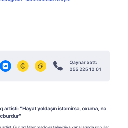
Qaynar xətt:
055 225 10 01
q artisti: "Həyat yoldaşın istəmirsə, oxuma, nə
cburdur"
 artisti Gülyaz Məmmədova televiziya kanallarında son illər