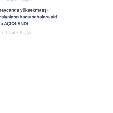
8
Hadisə
Bugün
baycanda yüksəkmaaşlı
siyaların hansı sahələrə aid
ğu AÇIQLANDI
0
Sosial
Bugün