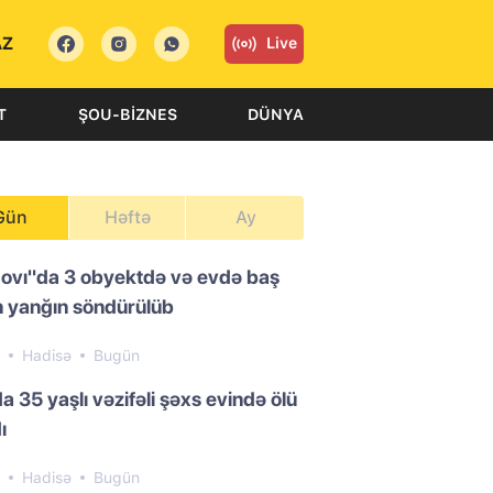
AZ
Live
T
ŞOU-BIZNES
DÜNYA
Gün
Həftə
Ay
ovı"da 3 obyektdə və evdə baş
 yanğın söndürülüb
7
Hadisə
Bugün
a 35 yaşlı vəzifəli şəxs evində ölü
ı
2
Hadisə
Bugün