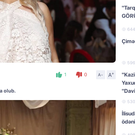
"Tarq
GÖR
64
Çimər
59
+
"Kazi
A
1
0
A-
Yaxud
"Dav
a olub.
53
İlisu
ödən