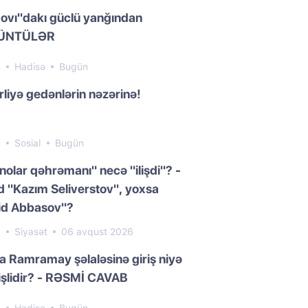
ovı"dakı güclü yanğından
ÜNTÜLƏR
4
Hadisə
Bugün
liyə gedənlərin nəzərinə!
6
Sosial
Bugün
nolar qəhrəmanı" necə "ilişdi"? -
 "Kazım Seliverstov", yoxsa
id Abbasov"?
0
Siyasət
06 avqust 2026
da Ramramay şəlaləsinə giriş niyə
işlidir? - RƏSMİ CAVAB