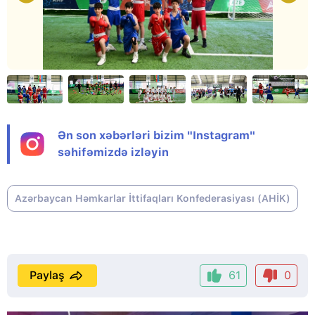
Ən son xəbərləri bizim "Instagram"
səhifəmizdə izləyin
Azərbaycan Həmkarlar İttifaqları Konfederasiyası (AHİK)
Paylaş
61
0