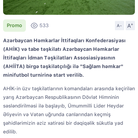
+
A
Promo
533
A-
Azərbaycan Həmkarlar İttifaqları Konfederasiyası
(AHİK) və tabe təşkilatı Azərbaycan Həmkarlar
İttifaqları İdman Təşkilatları Assosiasiyasının
(AHİİTA) birgə təşkilatçılığı ilə "Sağlam həmkar"
minifutbol turnirinə start verilib.
AHİK-in üzv təşkilatlarının komandaları arasında keçirilən
yarış Azərbaycan Respublikasının Dövlət Himninin
səsləndirilməsi ilə başlayıb, Ümummilli Lider Heydər
Əliyevin və Vətən uğrunda canlarından keçmiş
şəhidlərimizin əziz xatirəsi bir dəqiqəlik sükutla yad
edilib.