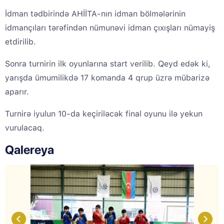
İdman tədbirində AHİİTA-nın idman bölmələrinin
idmançıları tərəfindən nümunəvi idman çıxışları nümayiş
etdirilib.
Sonra turnirin ilk oyunlarına start verilib. Qeyd edək ki,
yarışda ümumilikdə 17 komanda 4 qrup üzrə mübarizə
aparır.
Turnirə iyulun 10-da keçiriləcək final oyunu ilə yekun
vurulacaq.
Qalereya