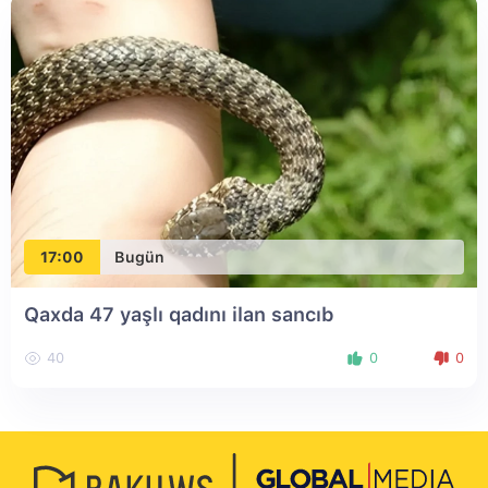
17:00
Bugün
Qaxda 47 yaşlı qadını ilan sancıb
40
0
0