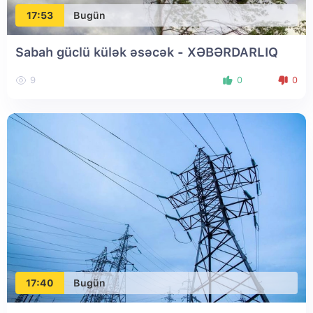
17:53
Bugün
Sabah güclü külək əsəcək - XƏBƏRDARLIQ
9
0
0
17:40
Bugün