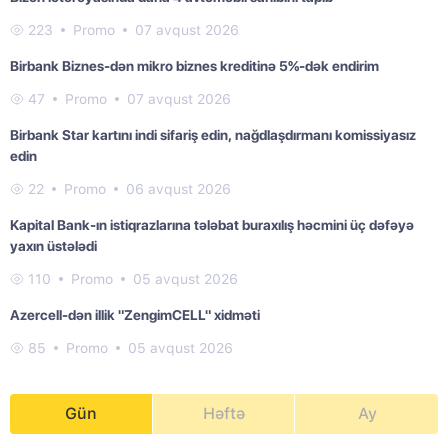
223
Promo
07 avqust 2026
Birbank Biznes-dən mikro biznes kreditinə 5%-dək endirim
47
Promo
07 avqust 2026
Birbank Star kartını indi sifariş edin, nağdlaşdırmanı komissiyasız
edin
22
Promo
06 avqust 2026
Kapital Bank-ın istiqrazlarına tələbat buraxılış həcmini üç dəfəyə
yaxın üstələdi
110
Promo
05 avqust 2026
Azercell-dən illik "ZengimCELL" xidməti
85
Promo
05 avqust 2026
Gün
Həftə
Ay