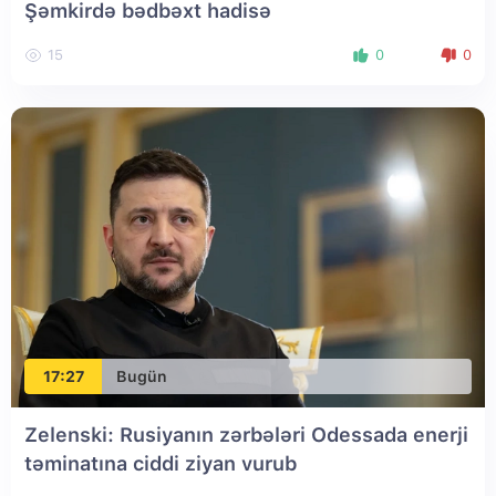
Şəmkirdə bədbəxt hadisə
15
0
0
17:27
Bugün
Zelenski: Rusiyanın zərbələri Odessada enerji
təminatına ciddi ziyan vurub