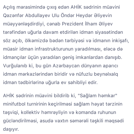
Açılış mərasimində çıxış edən AHİK sədrinin müavini
Qəzənfər Abdullayev Ulu Öndər Heydər Əliyevin
müəyyənləşdirdiyi, cənab Prezident İlham Əliyev
tərəfindən uğurla davam etdirilən idman siyasətindən
söz açıb, ölkəmizdə bədən tərbiyəsi və idmanın inkişafı,
müasir idman infrastrukturunun yaradılması, eləcə də
idmançılar üçün yaradılan geniş imkanlardan danışıb.
Vurğulanıb ki, bu gün Azərbaycan dünyanın aparıcı
idman mərkəzlərindən biridir və nüfuzlu beynəlxalq
idman tədbirlərinə uğurla ev sahibliyi edir.
AHİK sədrinin müavini bildirib ki, "Sağlam həmkar"
minifutbol turnirinin keçirilməsi sağlam həyat tərzinin
təşviqi, kollektiv həmrəyliyin və komanda ruhunun
gücləndirilməsi, asudə vaxtın səmərəli təşkili məqsədi
daşıyır.