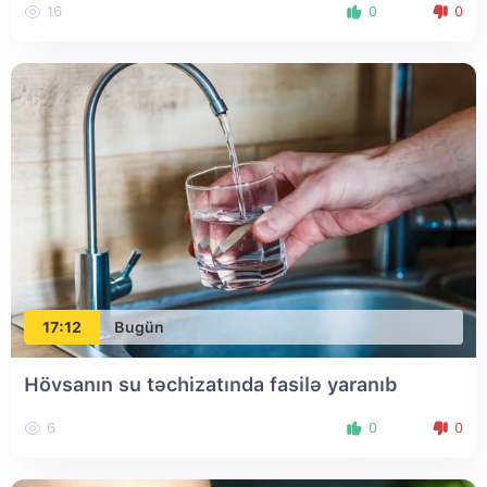
16
0
0
17:12
Bugün
Hövsanın su təchizatında fasilə yaranıb
6
0
0