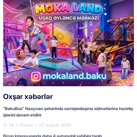
Oxşar xəbərlər
"BakuBus" Naxçıvan şəhərində sərnişindaşıma xidmətlərinə hazırlıq
işlərini davam etdirir
59
Promo
07 avqust 2026
Bizon lotereyasında daha 4 avtomobil sahibini tapıb