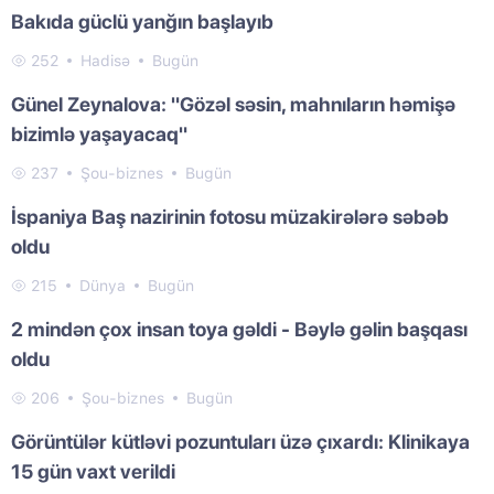
Bakıda güclü yanğın başlayıb
252
Hadisə
Bugün
Günel Zeynalova: "Gözəl səsin, mahnıların həmişə
bizimlə yaşayacaq"
237
Şou-biznes
Bugün
İspaniya Baş nazirinin fotosu müzakirələrə səbəb
oldu
215
Dünya
Bugün
2 mindən çox insan toya gəldi - Bəylə gəlin başqası
oldu
206
Şou-biznes
Bugün
Görüntülər kütləvi pozuntuları üzə çıxardı: Klinikaya
15 gün vaxt verildi