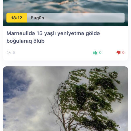
18:12
Bugün
Marneulidə 15 yaşlı yeniyetmə göldə
boğularaq ölüb
5
0
0