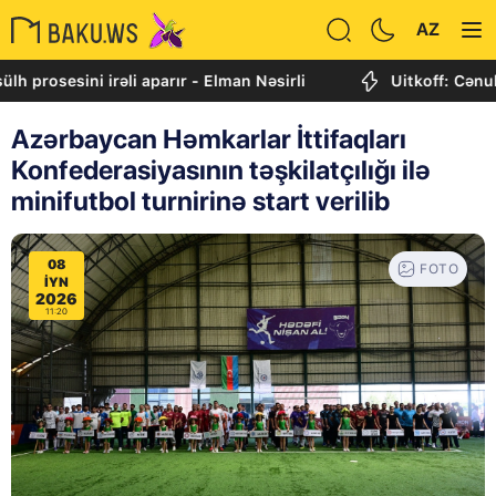
AZ
sini irəli aparır - Elman Nəsirli
Uitkoff: Cənubi Qafqa
Azərbaycan Həmkarlar İttifaqları
Konfederasiyasının təşkilatçılığı ilə
minifutbol turnirinə start verilib
08
FOTO
IYN
2026
11:20