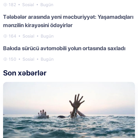
182
Sosial
Bugün
Tələbələr arasında yeni məcburiyyət: Yaşamadıqları
mənzilin kirayəsini ödəyirlər
164
Sosial
Bugün
Bakıda sürücü avtomobili yolun ortasında saxladı
150
Sosial
Bugün
Son xəbərlər