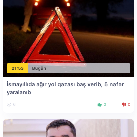
21:53
Bugün
İsmayıllıda ağır yol qəzası baş verib, 5 nəfər
yaralanıb
6
0
0