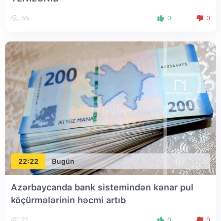
55
0
0
22:22
Bugün
Azərbaycanda bank sistemindən kənar pul
köçürmələrinin həcmi artıb
21
0
0