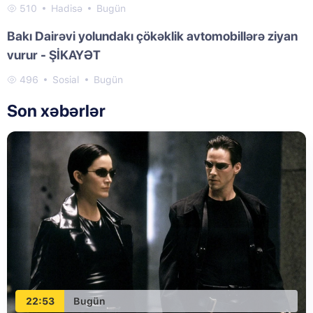
510
Hadisə
Bugün
Bakı Dairəvi yolundakı çökəklik avtomobillərə ziyan
vurur - ŞİKAYƏT
496
Sosial
Bugün
Son xəbərlər
22:53
Bugün