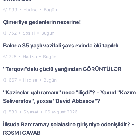
999
Hadisə
Bugün
Çimərliyə gedənlərin nəzərinə!
762
Sosial
Bugün
Bakıda 35 yaşlı vəzifəli şəxs evində ölü tapıldı
725
Hadisə
Bugün
"Tarqovı"dakı güclü yanğından GÖRÜNTÜLƏR
667
Hadisə
Bugün
"Kazinolar qəhrəmanı" necə "ilişdi"? - Yaxud "Kazım
Seliverstov", yoxsa "David Abbasov"?
530
Siyasət
06 avqust 2026
İlisuda Ramramay şəlaləsinə giriş niyə ödənişlidir? -
RƏSMİ CAVAB