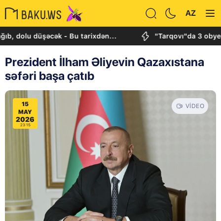
AZ
lu düşəcək - Bu tarixdən...
"Tarqovı"da 3 obyektdə v
Prezident İlham Əliyevin Qazaxıstana
səfəri başa çatıb
15
VIDEO
MAY
2026
23:15