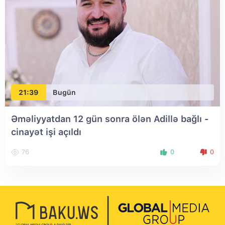
21:39
Bugün
Əməliyyatdan 12 gün sonra ölən Adillə bağlı -
cinayət işi açıldı
76
0
0