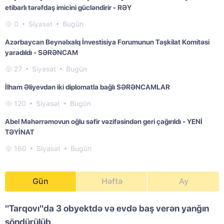
etibarlı tərəfdaş imicini gücləndirir - RƏY
0
Siyasət
Bugün
Azərbaycan Beynəlxalq İnvestisiya Forumunun Təşkilat Komitəsi
yaradıldı - SƏRƏNCAM
27
Siyasət
Bugün
İlham Əliyevdən iki diplomatla bağlı SƏRƏNCAMLAR
120
Siyasət
Bugün
Abel Məhərrəmovun oğlu səfir vəzifəsindən geri çağırıldı - YENİ
TƏYİNAT
160
Siyasət
Bugün
Gün
Həftə
Ay
"Tarqovı"da 3 obyektdə və evdə baş verən yanğın
söndürülüb