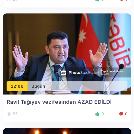
22:06
Bugün
Ravil Tağıyev vəzifəsindən AZAD EDİLDİ
55
0
0