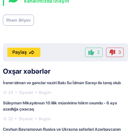
kanalımızda izləyin
İlham Əliyev
Paylaş
2
3
Oxşar xəbərlər
İranın idman və gənclər naziri Bakı Su İdman Sarayı ilə tanış olub
24
Siyasət
Bugün
Süleyman Mikayılovun 10 illik müavininə hökm oxundu - 6 aya
azadlığa çıxacaq
22
Siyasət
Bugün
Ceyhun Bayramovun Rusiya və Ukrayna səfərləri Azərbaycanın