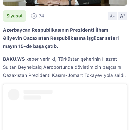
+
A
Siyasət
74
A-
Azərbaycan Respublikasının Prezidenti İlham
Əliyevin Qazaxıstan Respublikasına işgüzar səfəri
mayın 15-də başa çatıb.
BAKU.WS
xəbər verir ki, Türküstan şəhərinin Hazret
Sultan Beynəlxalq Aeroportunda dövlətimizin başçısını
Qazaxıstan Prezidenti Kasım-Jomart Tokayev yola saldı.