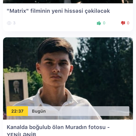
"Matrix" filminin yeni hissəsi çəkiləcək
3
0
0
22:37
Bugün
Kanalda boğulub ölən Muradın fotosu
-
YENİLƏNİB