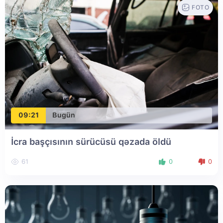
FOTO
09:21
Bugün
İcra başçısının sürücüsü qəzada öldü
61
0
0