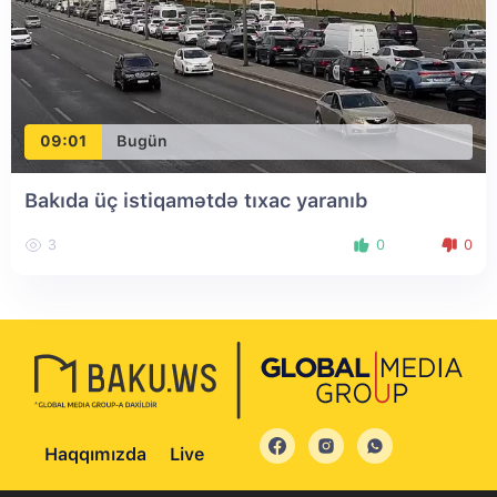
09:01
Bugün
Bakıda üç istiqamətdə tıxac yaranıb
3
0
0
Haqqımızda
Live