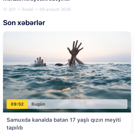
301
Sosial
09 avqust 2026
Son xəbərlər
09:52
Bugün
Samuxda kanalda batan 17 yaşlı qızın meyiti
tapılıb