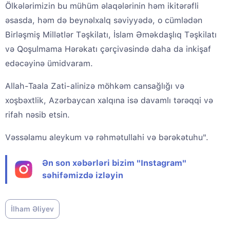
Ölkələrimizin bu mühüm əlaqələrinin həm ikitərəfli
əsasda, həm də beynəlxalq səviyyədə, o cümlədən
Birləşmiş Millətlər Təşkilatı, İslam Əməkdaşlıq Təşkilatı
və Qoşulmama Hərəkatı çərçivəsində daha da inkişaf
edəcəyinə ümidvaram.
Allah-Taala Zati-alinizə möhkəm cansağlığı və
xoşbəxtlik, Azərbaycan xalqına isə davamlı tərəqqi və
rifah nəsib etsin.
Vəssəlamu aleykum və rəhmətullahi və bərəkətuhu".
Ən son xəbərləri bizim "Instagram"
səhifəmizdə izləyin
İlham Əliyev