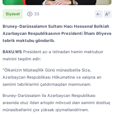
+
A
Siyasət
33
A-
Bruney-Darüssalamın Sultanı Hacı Həssənal Bolkiah
Azərbaycan Respublikasının Prezidenti İlham Əliyevə
təbrik məktubu göndərib.
BAKU.WS
President.az-a istinadən həmin məktubun
mətnini təqdim edir:
"Ölkənizin Müstəqillik Günü münasibətilə Sizə,
Azərbaycan Respublikası Hökumətinə və xalqına ən
səmimi təbriklərimi çatdırmaqdan məmnunam.
Bruney-Darüssəlam ilə Azərbaycan Respublikası
arasında otuz ildən artıqdır mövcud olan səmimi dostluq
münasibətlərini çox yüksək qiymətləndirirəm.