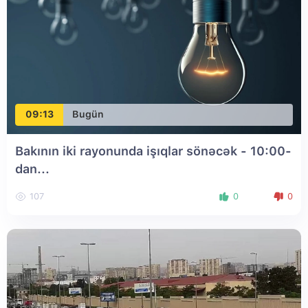
09:13
Bugün
Bakının iki rayonunda işıqlar sönəcək - 10:00-
dan...
107
0
0