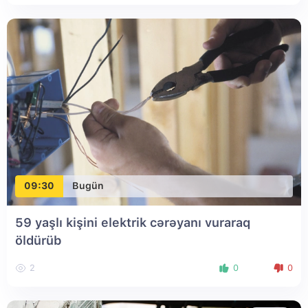
09:30
Bugün
59 yaşlı kişini elektrik cərəyanı vuraraq
öldürüb
2
0
0