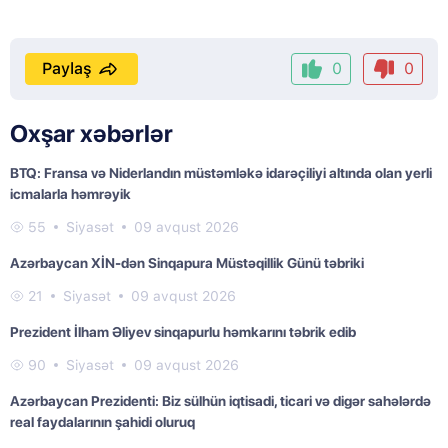
Paylaş
0
0
Oxşar xəbərlər
BTQ: Fransa və Niderlandın müstəmləkə idarəçiliyi altında olan yerli
icmalarla həmrəyik
55
Siyasət
09 avqust 2026
Azərbaycan XİN-dən Sinqapura Müstəqillik Günü təbriki
21
Siyasət
09 avqust 2026
Prezident İlham Əliyev sinqapurlu həmkarını təbrik edib
90
Siyasət
09 avqust 2026
Azərbaycan Prezidenti: Biz sülhün iqtisadi, ticari və digər sahələrdə
real faydalarının şahidi oluruq