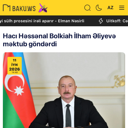
AZ
prosesini irəli aparır - Elman Nəsirli
Uitkoff: Cənubi Q
Hacı Həssənal Bolkiah İlham Əliyevə
məktub göndərdi
11
IYN
2026
14:48