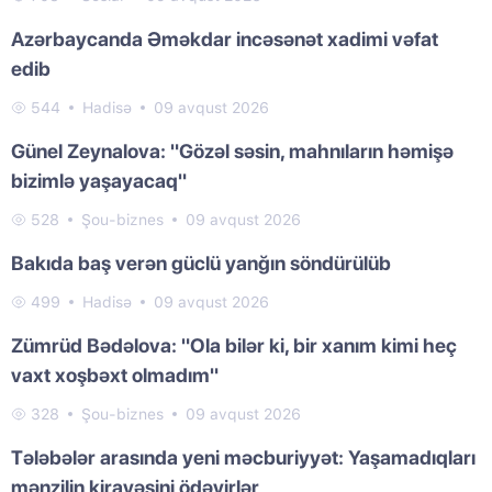
Azərbaycanda Əməkdar incəsənət xadimi vəfat
edib
544
Hadisə
09 avqust 2026
Günel Zeynalova: "Gözəl səsin, mahnıların həmişə
bizimlə yaşayacaq"
528
Şou-biznes
09 avqust 2026
Bakıda baş verən güclü yanğın söndürülüb
499
Hadisə
09 avqust 2026
Zümrüd Bədəlova: "Ola bilər ki, bir xanım kimi heç
vaxt xoşbəxt olmadım"
328
Şou-biznes
09 avqust 2026
Tələbələr arasında yeni məcburiyyət: Yaşamadıqları
mənzilin kirayəsini ödəyirlər