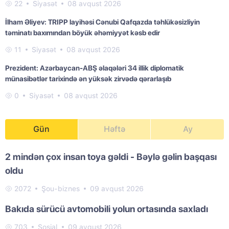
22
Siyasət
08 avqust 2026
İlham Əliyev: TRIPP layihəsi Cənubi Qafqazda təhlükəsizliyin
təminatı baxımından böyük əhəmiyyət kəsb edir
11
Siyasət
08 avqust 2026
Prezident: Azərbaycan-ABŞ əlaqələri 34 illik diplomatik
münasibətlər tarixində ən yüksək zirvədə qərarlaşıb
0
Siyasət
08 avqust 2026
Gün
Həftə
Ay
2 mindən çox insan toya gəldi - Bəylə gəlin başqası
oldu
2072
Şou-biznes
09 avqust 2026
Bakıda sürücü avtomobili yolun ortasında saxladı
703
Sosial
09 avqust 2026