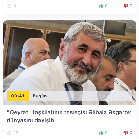
0
0
0
09:41
Bugün
"Qeyrət" təşkilatının təsisçisi Əlibala Əsgərov
dünyasını dəyişib
22
0
0