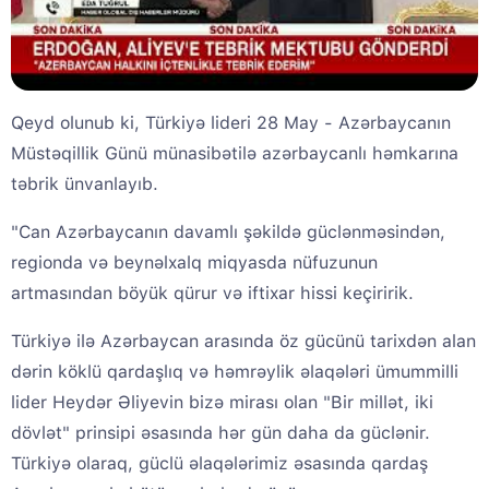
Qeyd olunub ki, Türkiyə lideri 28 May - Azərbaycanın
Müstəqillik Günü münasibətilə azərbaycanlı həmkarına
təbrik ünvanlayıb.
"Can Azərbaycanın davamlı şəkildə güclənməsindən,
regionda və beynəlxalq miqyasda nüfuzunun
artmasından böyük qürur və iftixar hissi keçiririk.
Türkiyə ilə Azərbaycan arasında öz gücünü tarixdən alan
dərin köklü qardaşlıq və həmrəylik əlaqələri ümummilli
lider Heydər Əliyevin bizə mirası olan "Bir millət, iki
dövlət" prinsipi əsasında hər gün daha da güclənir.
Türkiyə olaraq, güclü əlaqələrimiz əsasında qardaş