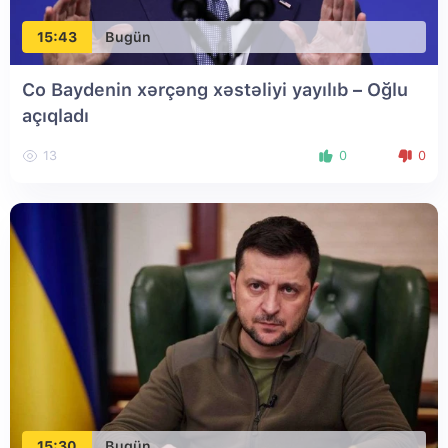
15:43
Bugün
Co Baydenin xərçəng xəstəliyi yayılıb – Oğlu
açıqladı
13
0
0
15:30
Bugün