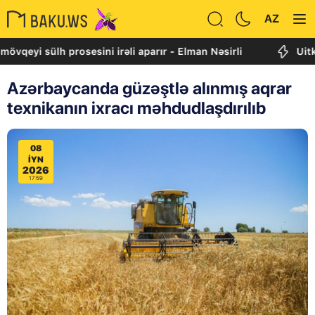
AZ
 sülh prosesini irəli aparır - Elman Nəsirli
Uitkoff: C
Azərbaycanda güzəştlə alınmış aqrar
texnikanın ixracı məhdudlaşdırılıb
08
IYN
2026
17:59