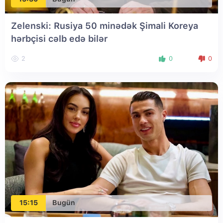
Zelenski: Rusiya 50 minədək Şimali Koreya
hərbçisi cəlb edə bilər
2
0
0
15:15
Bugün