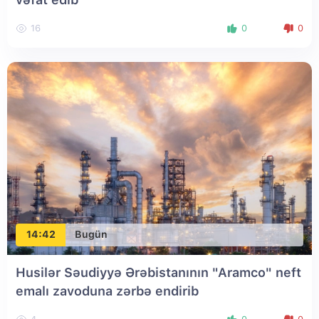
16
0
0
14:42
Bugün
Husilər Səudiyyə Ərəbistanının "Aramco" neft
emalı zavoduna zərbə endirib