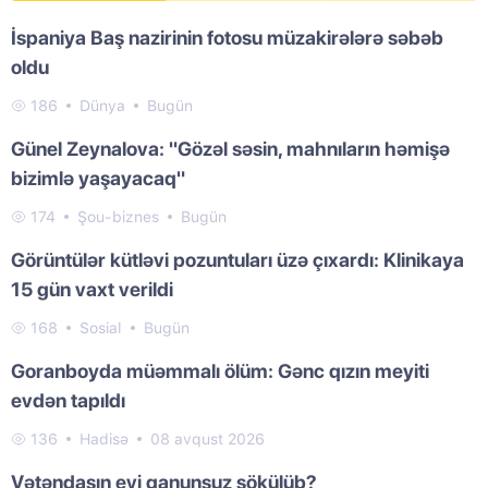
İspaniya Baş nazirinin fotosu müzakirələrə səbəb
oldu
186
Dünya
Bugün
Günel Zeynalova: "Gözəl səsin, mahnıların həmişə
bizimlə yaşayacaq"
174
Şou-biznes
Bugün
Görüntülər kütləvi pozuntuları üzə çıxardı: Klinikaya
15 gün vaxt verildi
168
Sosial
Bugün
Goranboyda müəmmalı ölüm: Gənc qızın meyiti
evdən tapıldı
136
Hadisə
08 avqust 2026
Vətəndaşın evi qanunsuz sökülüb?