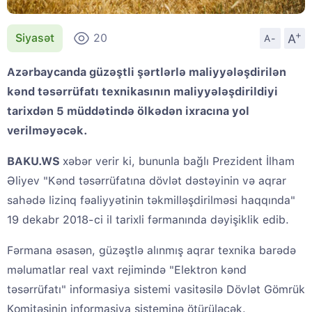
+
A
Siyasət
20
A-
Azərbaycanda güzəştli şərtlərlə maliyyələşdirilən
kənd təsərrüfatı texnikasının maliyyələşdirildiyi
tarixdən 5 müddətində ölkədən ixracına yol
verilməyəcək.
BAKU.WS
xəbər verir ki, bununla bağlı Prezident İlham
Əliyev "Kənd təsərrüfatına dövlət dəstəyinin və aqrar
sahədə lizinq fəaliyyətinin təkmilləşdirilməsi haqqında"
19 dekabr 2018-ci il tarixli fərmanında dəyişiklik edib.
Fərmana əsasən, güzəştlə alınmış aqrar texnika barədə
məlumatlar real vaxt rejimində "Elektron kənd
təsərrüfatı" informasiya sistemi vasitəsilə Dövlət Gömrük
Komitəsinin informasiya sisteminə ötürüləcək.