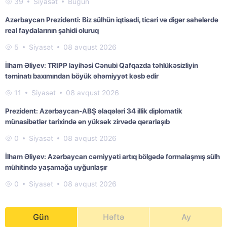
39
Siyasət
Bugün
Azərbaycan Prezidenti: Biz sülhün iqtisadi, ticari və digər sahələrdə
real faydalarının şahidi oluruq
5
Siyasət
08 avqust 2026
İlham Əliyev: TRIPP layihəsi Cənubi Qafqazda təhlükəsizliyin
təminatı baxımından böyük əhəmiyyət kəsb edir
11
Siyasət
08 avqust 2026
Prezident: Azərbaycan-ABŞ əlaqələri 34 illik diplomatik
münasibətlər tarixində ən yüksək zirvədə qərarlaşıb
0
Siyasət
08 avqust 2026
İlham Əliyev: Azərbaycan cəmiyyəti artıq bölgədə formalaşmış sülh
mühitində yaşamağa uyğunlaşır
0
Siyasət
08 avqust 2026
Gün
Həftə
Ay