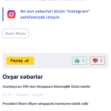
Ən son xəbərləri bizim "Instagram"
səhifəmizdə izləyin
İlham Əliyev
Paylaş
0
0
Oxşar xəbərlər
Azərbaycan XİN-dən Sinqapura Müstəqillik Günü təbriki
15
Siyasət
Bugün
Prezident İlham Əliyev sinqapurlu həmkarını təbrik edib