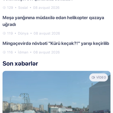
129
Sosial
08 avqust 2026
Meşə yanğınına müdaxilə edən helikopter qəzaya
uğradı
119
Dünya
08 avqust 2026
Mingəçevirdə növbəti "Kürü keçək?!" yarışı keçirilib
116
İdman
08 avqust 2026
Son xəbərlər
VIDEO