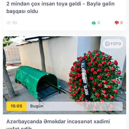
2 mindən çox insan toya gəldi - Bəylə gəlin
başqası oldu
90
0
0
FOTO
15:05
Bugün
Azərbaycanda Əməkdar incəsənət xadimi
vəfat edib