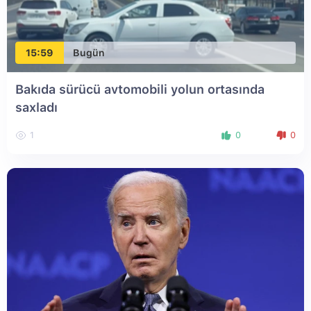
15:59
Bugün
Bakıda sürücü avtomobili yolun ortasında
saxladı
1
0
0