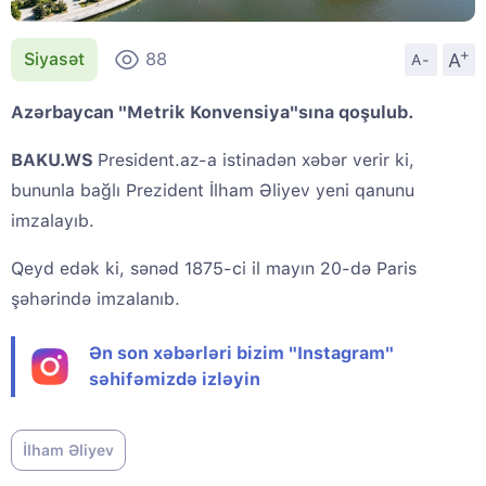
+
A
Siyasət
88
A-
Azərbaycan "Metrik Konvensiya"sına qoşulub.
BAKU.WS
President.az-a istinadən xəbər verir ki,
bununla bağlı Prezident İlham Əliyev yeni qanunu
imzalayıb.
Qeyd edək ki, sənəd 1875-ci il mayın 20-də Paris
şəhərində imzalanıb.
Ən son xəbərləri bizim "Instagram"
səhifəmizdə izləyin
İlham Əliyev