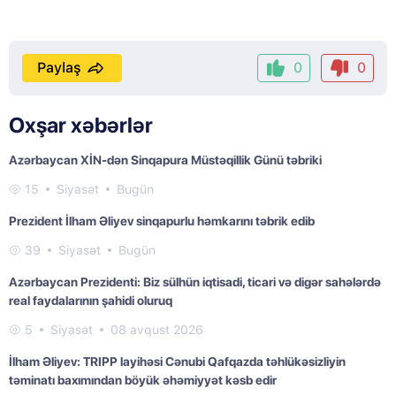
Paylaş
0
0
Oxşar xəbərlər
Azərbaycan XİN-dən Sinqapura Müstəqillik Günü təbriki
15
Siyasət
Bugün
Prezident İlham Əliyev sinqapurlu həmkarını təbrik edib
39
Siyasət
Bugün
Azərbaycan Prezidenti: Biz sülhün iqtisadi, ticari və digər sahələrdə
real faydalarının şahidi oluruq
5
Siyasət
08 avqust 2026
İlham Əliyev: TRIPP layihəsi Cənubi Qafqazda təhlükəsizliyin
təminatı baxımından böyük əhəmiyyət kəsb edir