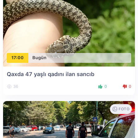
17:00
Bugün
Qaxda 47 yaşlı qadını ilan sancıb
36
0
0
FOTO