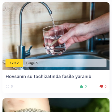
17:12
Bugün
Hövsanın su təchizatında fasilə yaranıb
6
0
0