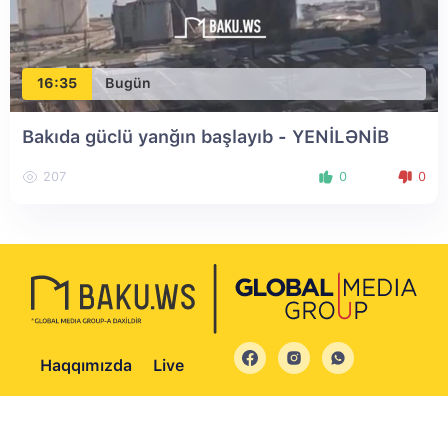
16:35
Bugün
Bakıda güclü yanğın başlayıb
- YENİLƏNİB
207
0
0
Haqqımızda
Live
© 2004 - 2026 Bütün hüquqlar qorunur