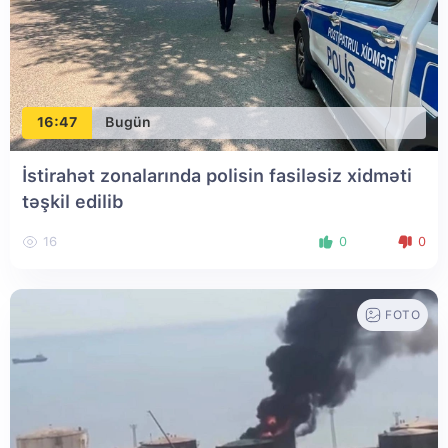
16:47
Bugün
İstirahət zonalarında polisin fasiləsiz xidməti
təşkil edilib
16
0
0
FOTO