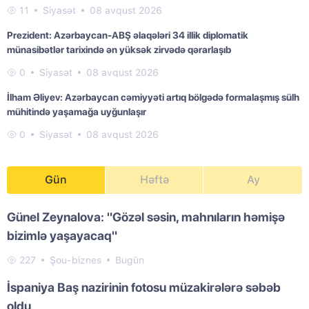
11
Siyasət
08 avqust 2026
Prezident: Azərbaycan-ABŞ əlaqələri 34 illik diplomatik
münasibətlər tarixində ən yüksək zirvədə qərarlaşıb
0
Siyasət
08 avqust 2026
İlham Əliyev: Azərbaycan cəmiyyəti artıq bölgədə formalaşmış sülh
mühitində yaşamağa uyğunlaşır
0
Siyasət
08 avqust 2026
Gün
Həftə
Ay
Günel Zeynalova: "Gözəl səsin, mahnıların həmişə
bizimlə yaşayacaq"
227
Şou-biznes
Bugün
İspaniya Baş nazirinin fotosu müzakirələrə səbəb
oldu