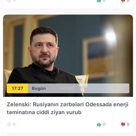
4
0
0
17:27
Bugün
Zelenski: Rusiyanın zərbələri Odessada enerji
təminatına ciddi ziyan vurub
6
0
0