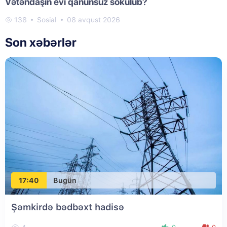
Vətəndaşın evi qanunsuz sökülüb?
138
Sosial
08 avqust 2026
Son xəbərlər
17:40
Bugün
Şəmkirdə bədbəxt hadisə