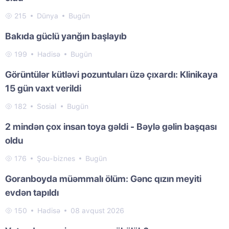
215
Dünya
Bugün
Bakıda güclü yanğın başlayıb
199
Hadisə
Bugün
Görüntülər kütləvi pozuntuları üzə çıxardı: Klinikaya
15 gün vaxt verildi
182
Sosial
Bugün
2 mindən çox insan toya gəldi - Bəylə gəlin başqası
oldu
176
Şou-biznes
Bugün
Goranboyda müəmmalı ölüm: Gənc qızın meyiti
evdən tapıldı
150
Hadisə
08 avqust 2026