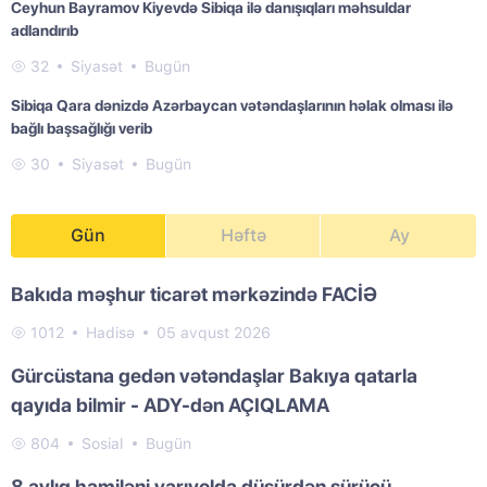
Ceyhun Bayramov Kiyevdə Sibiqa ilə danışıqları məhsuldar
adlandırıb
32
Siyasət
Bugün
Sibiqa Qara dənizdə Azərbaycan vətəndaşlarının həlak olması ilə
bağlı başsağlığı verib
30
Siyasət
Bugün
Gün
Həftə
Ay
Bakıda məşhur ticarət mərkəzində FACİƏ
1012
Hadisə
05 avqust 2026
Gürcüstana gedən vətəndaşlar Bakıya qatarla
qayıda bilmir - ADY-dən AÇIQLAMA
804
Sosial
Bugün
8 aylıq hamiləni yarıyolda düşürdən sürücü