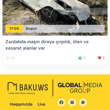
17:05
Bugün
Zərdabda maşın dirəyə çırpılıb, ölən və
xəsarət alanlar var
23
0
0
Haqqımızda
Live