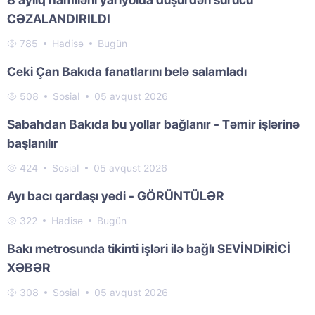
CƏZALANDIRILDI
785
Hadisə
Bugün
Ceki Çan Bakıda fanatlarını belə salamladı
508
Sosial
05 avqust 2026
Sabahdan Bakıda bu yollar bağlanır - Təmir işlərinə
başlanılır
424
Sosial
05 avqust 2026
Ayı bacı qardaşı yedi - GÖRÜNTÜLƏR
322
Hadisə
Bugün
Bakı metrosunda tikinti işləri ilə bağlı SEVİNDİRİCİ
XƏBƏR
308
Sosial
05 avqust 2026