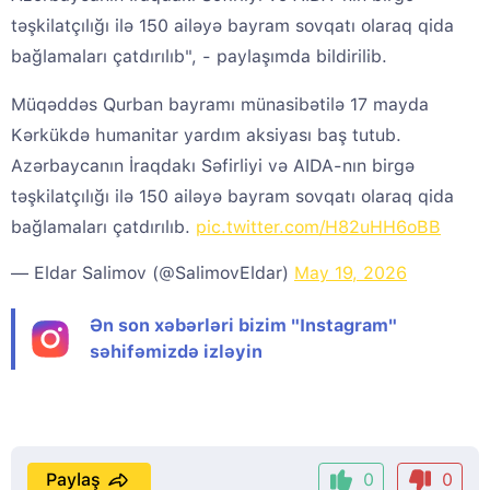
təşkilatçılığı ilə 150 ailəyə bayram sovqatı olaraq qida
bağlamaları çatdırılıb", - paylaşımda bildirilib.
Müqəddəs Qurban bayramı münasibətilə 17 mayda
Kərkükdə humanitar yardım aksiyası baş tutub.
Azərbaycanın İraqdakı Səfirliyi və AIDA-nın birgə
təşkilatçılığı ilə 150 ailəyə bayram sovqatı olaraq qida
bağlamaları çatdırılıb.
pic.twitter.com/H82uHH6oBB
— Eldar Salimov (@SalimovEldar)
May 19, 2026
Ən son xəbərləri bizim "Instagram"
səhifəmizdə izləyin
Paylaş
0
0