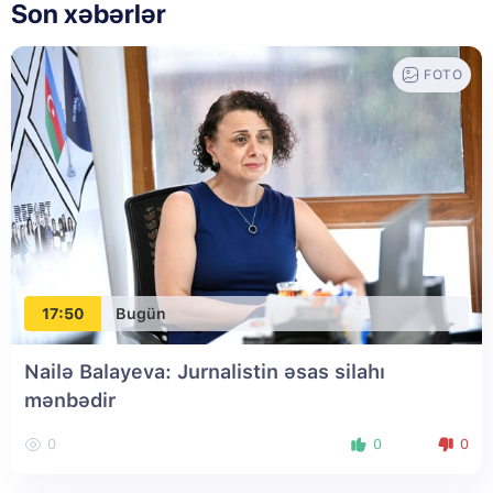
Son xəbərlər
FOTO
17:50
Bugün
Nailə Balayeva: Jurnalistin əsas silahı
mənbədir
0
0
0