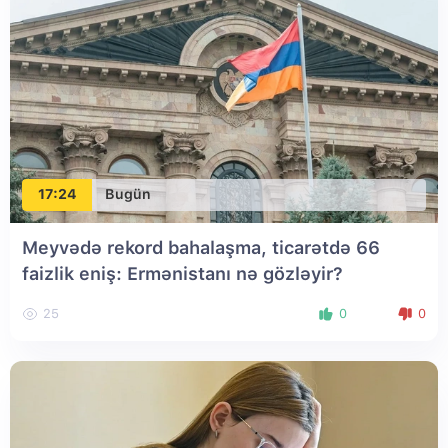
17:24
Bugün
Meyvədə rekord bahalaşma, ticarətdə 66
faizlik eniş: Ermənistanı nə gözləyir?
25
0
0