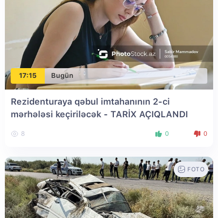
17:15
Bugün
Rezidenturaya qəbul imtahanının 2-ci
mərhələsi keçiriləcək - TARİX AÇIQLANDI
8
0
0
FOTO