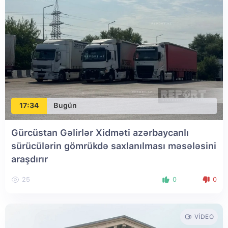
17:34
Bugün
Gürcüstan Gəlirlər Xidməti azərbaycanlı
sürücülərin gömrükdə saxlanılması məsələsini
araşdırır
25
0
0
VIDEO