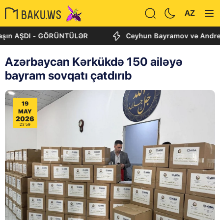
AZ
 AŞDI - GÖRÜNTÜLƏR
Ceyhun Bayramov və Andrey Sibiqa
Azərbaycan Kərkükdə 150 ailəyə
bayram sovqatı çatdırıb
19
MAY
2026
23:59