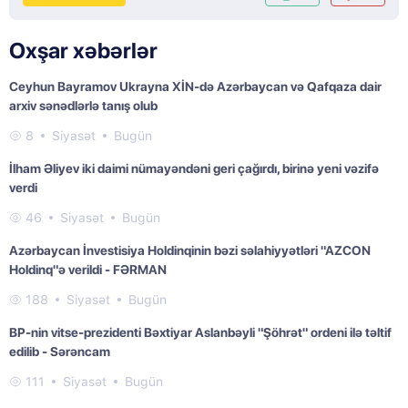
Oxşar xəbərlər
Ceyhun Bayramov Ukrayna XİN-də Azərbaycan və Qafqaza dair
arxiv sənədlərlə tanış olub
8
Siyasət
Bugün
İlham Əliyev iki daimi nümayəndəni geri çağırdı, birinə yeni vəzifə
verdi
46
Siyasət
Bugün
Azərbaycan İnvestisiya Holdinqinin bəzi səlahiyyətləri "AZCON
Holdinq"ə verildi - FƏRMAN
188
Siyasət
Bugün
BP-nin vitse-prezidenti Bəxtiyar Aslanbəyli "Şöhrət" ordeni ilə təltif
edilib - Sərəncam
111
Siyasət
Bugün