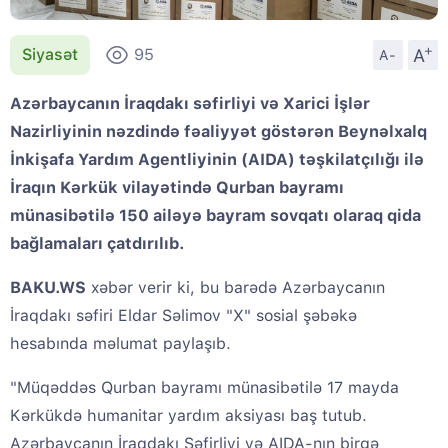
+
A
Siyasət
95
A-
Azərbaycanın İraqdakı səfirliyi və Xarici İşlər
Nazirliyinin nəzdində fəaliyyət göstərən Beynəlxalq
İnkişafa Yardım Agentliyinin (AIDA) təşkilatçılığı ilə
İraqın Kərkük vilayətində Qurban bayramı
münasibətilə 150 ailəyə bayram sovqatı olaraq qida
bağlamaları çatdırılıb.
BAKU.WS
xəbər verir ki, bu barədə Azərbaycanın
İraqdakı səfiri Eldar Səlimov "X" sosial şəbəkə
hesabında məlumat paylaşıb.
"Müqəddəs Qurban bayramı münasibətilə 17 mayda
Kərkükdə humanitar yardım aksiyası baş tutub.
Azərbaycanın İraqdakı Səfirliyi və AIDA-nın birgə