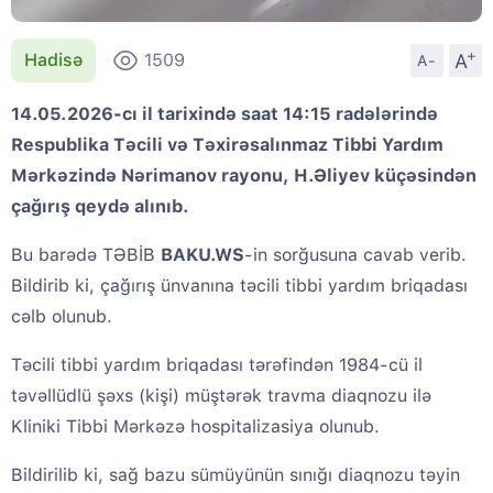
+
A
Hadisə
1509
A-
14.05.2026-cı il tarixində saat 14:15 radələrində
Respublika Təcili və Təxirəsalınmaz Tibbi Yardım
Mərkəzində Nərimanov rayonu, H.Əliyev küçəsindən
çağırış qeydə alınıb.
Bu barədə TƏBİB
BAKU.WS
-in sorğusuna cavab verib.
Bildirib ki, çağırış ünvanına təcili tibbi yardım briqadası
cəlb olunub.
Təcili tibbi yardım briqadası tərəfindən 1984-cü il
təvəllüdlü şəxs (kişi) müştərək travma diaqnozu ilə
Kliniki Tibbi Mərkəzə hospitalizasiya olunub.
Bildirilib ki, sağ bazu sümüyünün sınığı diaqnozu təyin