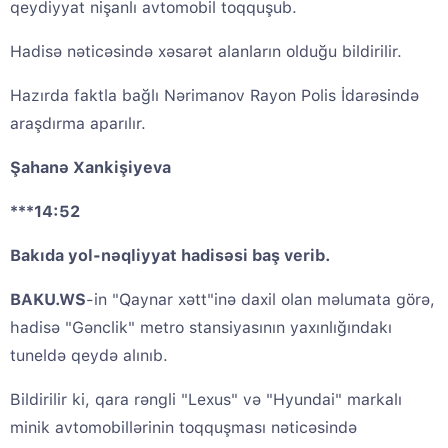
qeydiyyat nişanlı avtomobil toqquşub.
Hadisə nəticəsində xəsarət alanların olduğu bildirilir.
Hazırda faktla bağlı Nərimanov Rayon Polis İdarəsində
araşdırma aparılır.
Şahanə Xankişiyeva
***14:52
Bakıda yol-nəqliyyat hadisəsi baş verib.
BAKU.WS
-in "Qaynar xətt"inə daxil olan məlumata görə,
hadisə "Gənclik" metro stansiyasının yaxınlığındakı
tuneldə qeydə alınıb.
Bildirilir ki, qara rəngli "Lexus" və "Hyundai" markalı
minik avtomobillərinin toqquşması nəticəsində