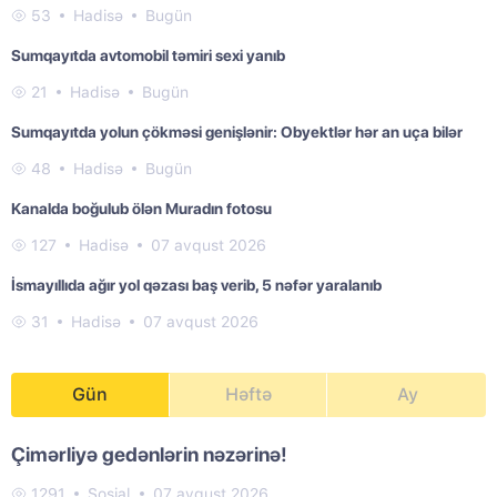
53
Hadisə
Bugün
Sumqayıtda avtomobil təmiri sexi yanıb
21
Hadisə
Bugün
Sumqayıtda yolun çökməsi genişlənir: Obyektlər hər an uça bilər
48
Hadisə
Bugün
Kanalda boğulub ölən Muradın fotosu
127
Hadisə
07 avqust 2026
İsmayıllıda ağır yol qəzası baş verib, 5 nəfər yaralanıb
31
Hadisə
07 avqust 2026
Gün
Həftə
Ay
Çimərliyə gedənlərin nəzərinə!
1291
Sosial
07 avqust 2026