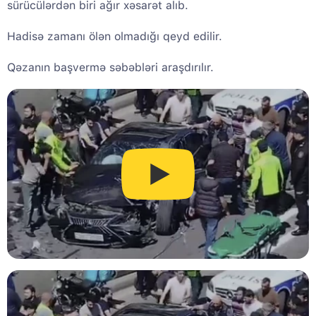
sürücülərdən biri ağır xəsarət alıb.
Hadisə zamanı ölən olmadığı qeyd edilir.
Qəzanın başvermə səbəbləri araşdırılır.