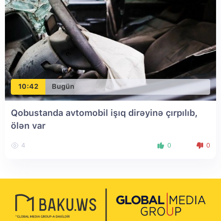
10:42
Bugün
Qobustanda avtomobil işıq dirəyinə çırpılıb,
ölən var
4
0
0