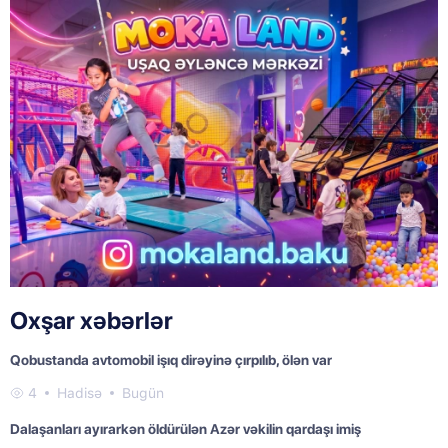
Oxşar xəbərlər
Qobustanda avtomobil işıq dirəyinə çırpılıb, ölən var
4
Hadisə
Bugün
Dalaşanları ayırarkən öldürülən Azər vəkilin qardaşı imiş