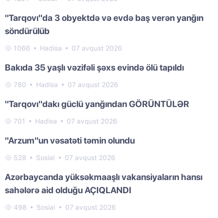
"Tarqovı"da 3 obyektdə və evdə baş verən yanğın
söndürülüb
1066
Hadisə
07 avqust 2026
Bakıda 35 yaşlı vəzifəli şəxs evində ölü tapıldı
780
Hadisə
07 avqust 2026
"Tarqovı"dakı güclü yanğından GÖRÜNTÜLƏR
701
Hadisə
07 avqust 2026
"Arzum"un vəsatəti təmin olundu
528
Sosial
07 avqust 2026
Azərbaycanda yüksəkmaaşlı vakansiyaların hansı
sahələrə aid olduğu AÇIQLANDI
498
Sosial
07 avqust 2026