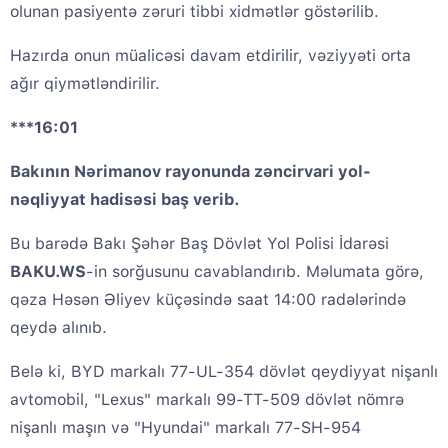
olunan pasiyentə zəruri tibbi xidmətlər göstərilib.
Hazırda onun müalicəsi davam etdirilir, vəziyyəti orta
ağır qiymətləndirilir.
***16:01
Bakının Nərimanov rayonunda zəncirvari yol-
nəqliyyat hadisəsi baş verib.
Bu barədə Bakı Şəhər Baş Dövlət Yol Polisi İdarəsi
BAKU.WS
-in sorğusunu cavablandırıb. Məlumata görə,
qəza Həsən Əliyev küçəsində saat 14:00 radələrində
qeydə alınıb.
Belə ki, BYD markalı 77-UL-354 dövlət qeydiyyat nişanlı
avtomobil, "Lexus" markalı 99-TT-509 dövlət nömrə
nişanlı maşın və "Hyundai" markalı 77-SH-954