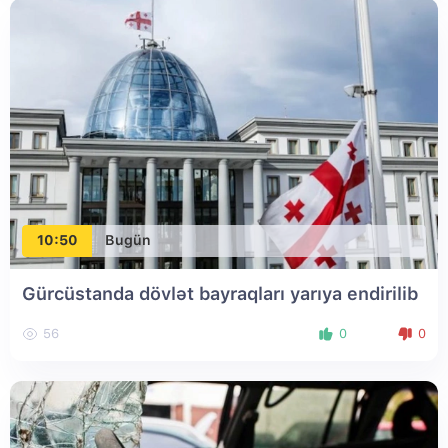
10:50
Bugün
Gürcüstanda dövlət bayraqları yarıya endirilib
56
0
0