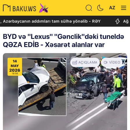
AZ
ycanın addımları tam sülhə yönəlib - RƏY
Ağ Evdə imza
BYD və "Lexus" "Gənclik"dəki tuneldə
QƏZA EDİB - Xəsarət alanlar var
14
AÇIQLAMA
VIDEO
MAY
2026
16:56