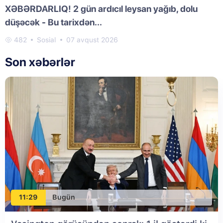
XƏBƏRDARLIQ! 2 gün ardıcıl leysan yağıb, dolu
düşəcək - Bu tarixdən...
482
Sosial
07 avqust 2026
Son xəbərlər
11:29
Bugün