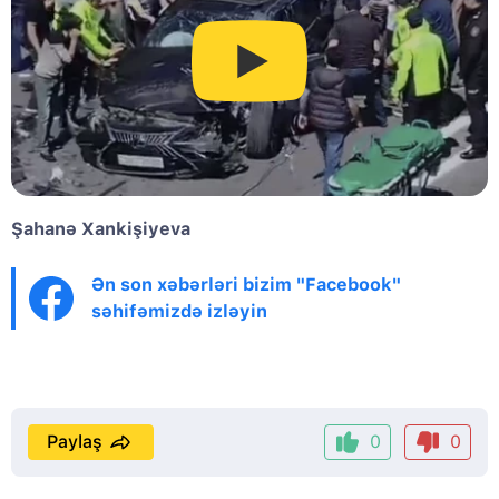
Şahanə Xankişiyeva
Ən son xəbərləri bizim "Facebook"
səhifəmizdə izləyin
Paylaş
0
0