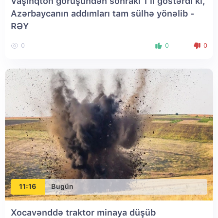
Vaşinqton görüşündən sonrakı 1 il göstərdi ki,
Azərbaycanın addımları tam sülhə yönəlib -
RƏY
0
0
0
11:16
Bugün
Xocavənddə traktor minaya düşüb