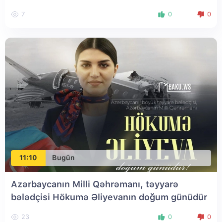
7
0
0
11:10
Bugün
Azərbaycanın Milli Qəhrəmanı, təyyarə
bələdçisi Hökumə Əliyevanın doğum günüdür
23
0
0