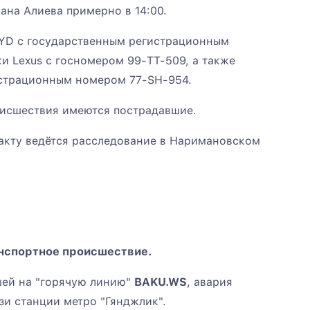
ана Алиева примерно в 14:00.
YD с государственным регистрационным
и Lexus с госномером 99-TT-509, а также
истрационным номером 77-SH-954.
оисшествия имеются пострадавшие.
акту ведётся расследование в Наримановском
нспортное происшествие.
шей на "горячую линию"
BAKU.WS
, авария
зи станции метро "Гянджлик".