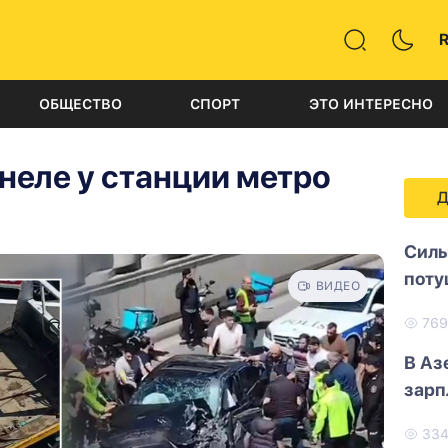
ОБЩЕСТВО
СПОРТ
ЭТО ИНТЕРЕСНО
неле у станции метро
Д
Силь
поту
ВИДЕО
76
В Аз
зарп
33