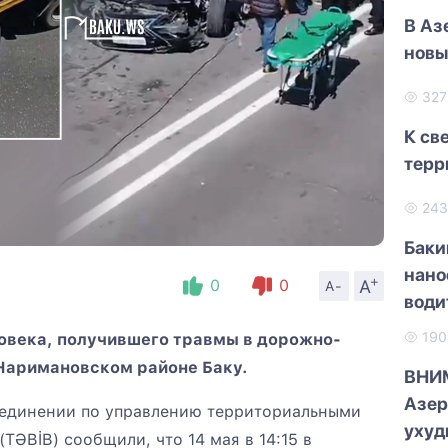
В Аз
новы
32
К св
терр
24
Баки
нано
+
A
0
0
A-
води
19
ловека, получившего травмы в дорожно-
Наримановском районе Баку.
ВНИ
Азер
единении по управлению территориальными
ухуд
ƏBİB) сообщили, что 14 мая в 14:15 в