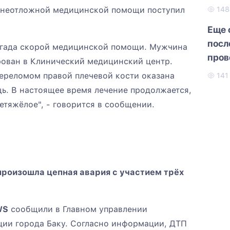
и неотложной медицинской помощи поступил
14
Еще 
посл
игада скорой медицинской помощи. Мужчина
пров
рован в Клинический медицинский центр.
Мам
ереломом правой плечевой кости оказана
14
. В настоящее время лечение продолжается,
етяжёлое", - говорится в сообщении.
роизошла цепная авария с участием трёх
WS
сообщили в Главном управлении
ии города Баку. Согласно информации, ДТП