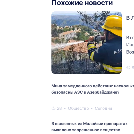
Похожие новости
В 
В г
Инц
Воз
вре
Мина замедленного действия: наскольк
безопасны АЗС в Азербайджане?
28
Общество
Сегодня
В ввезенных из Малайзии препаратах
выявлено запрещенное вещество