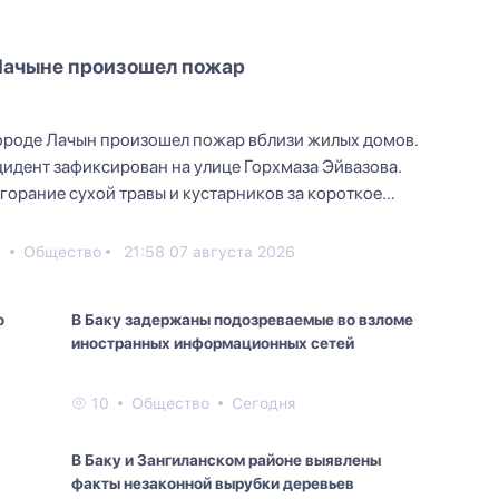
Лачыне произошел пожар
ороде Лачын произошел пожар вблизи жилых домов.
идент зафиксирован на улице Горхмаза Эйвазова.
горание сухой травы и кустарников за короткое
мя расп...
8
Общество
21:58 07 августа 2026
о
В Баку задержаны подозреваемые во взломе
иностранных информационных сетей
10
Общество
Сегодня
В Баку и Зангиланском районе выявлены
факты незаконной вырубки деревьев