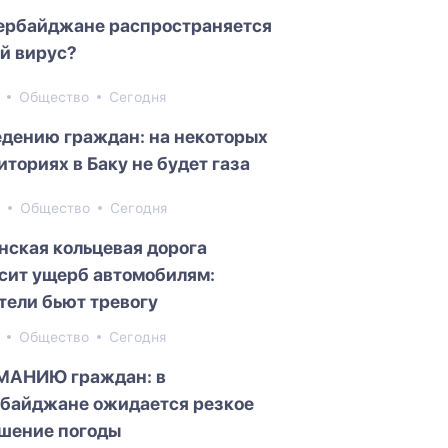
ербайджане распространяется
й вирус?
7
Общество
Сегодня
едению граждан: на некоторых
иториях в Баку не будет газа
3
Общество
Сегодня
нская кольцевая дорога
сит ущерб автомобилям:
тели бьют тревогу
0
Общество
Сегодня
МАНИЮ граждан: в
байджане ожидается резкое
шение погоды