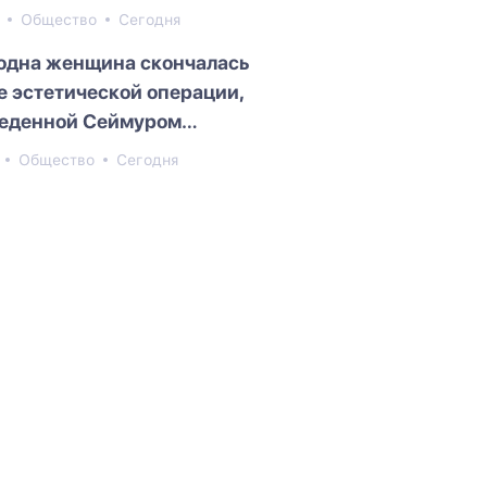
8
Общество
Сегодня
одна женщина скончалась
е эстетической операции,
еденной Сеймуром
едовым
1
Общество
Сегодня