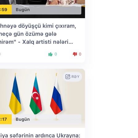
:59
Bugün
hnəyə döyüşçü kimi çıxıram,
 neçə gün özümə gələ
mirəm" - Xalq artisti nələri
af etdi?
9
0
0
RƏY
:17
Bugün
iya səfərinin ardınca Ukrayna: