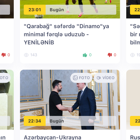
23:01
Bugün
22
"Qarabağ" səfərdə "Dinamo"ya
"Sə
minimal fərqlə uduzub
-
bir
YENİLƏNİB
bil
etir
0
143
0
0
1
OTO
FOTO
VIDEO
22:34
Bugün
22
ın
Azərbaycan-Ukrayna
Rus