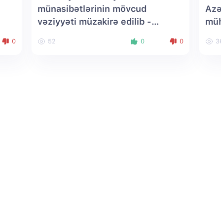
münasibətlərinin mövcud
Azə
vəziyyəti müzakirə edilib
-
mü
YENİLƏNİB
0
52
0
0
3