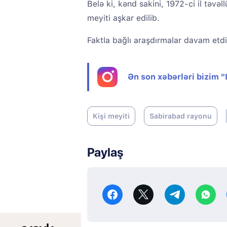
Belə ki, kənd sakini, 1972-ci il təvə
meyiti aşkar edilib.
Faktla bağlı araşdırmalar davam etdiri
Ən son xəbərləri bizim 
Kişi meyiti
Sabirabad rayonu
Paylaş