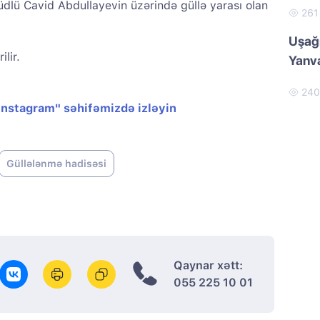
llüdlü Cavid Abdullayevin üzərində güllə yarası olan
26
Uşağı
lir.
Yanva
24
"Instagram" səhifəmizdə izləyin
Güllələnmə hadisəsi
Qaynar xətt:
055 225 10 01