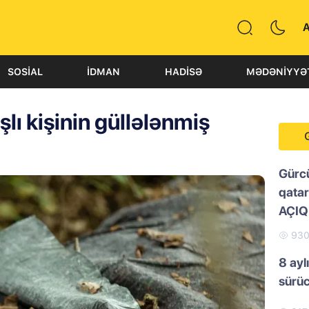
SOSIAL
İDMAN
HADISƏ
MƏDƏNIYYƏ
ı kişinin güllələnmiş
Gürc
qatar
AÇI
93
8 ayl
sürü