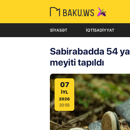
SIYASƏT
İQTISADIYYAT
Sabirabadda 54 yaşl
meyiti tapıldı
07
IYL
2026
20:55