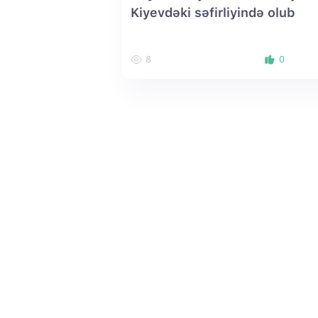
Kiyevdəki səfirliyində olub
8
0