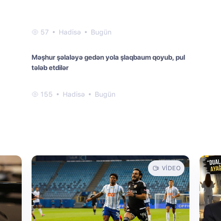
57
Hadisə
Bugün
Məşhur şəlaləyə gedən yola şlaqbaum qoyub, pul
tələb etdilər
155
Hadisə
Bugün
VIDEO