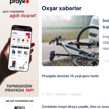
Oxşar xəbərlər
İmi
tra
İmiş
ölü
rayo
Pirşağıda dənizdə 16 yaşlı gənc batıb
34
Hadisə
Bugün
Zərdabda maşın dirəyə çırpılıb, ölən və xəsa