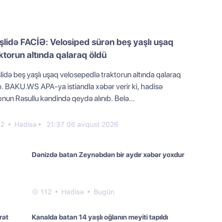
şlidə FACİƏ: Velosiped sürən beş yaşlı uşaq
ktorun altında qalaraq öldü
lidə beş yaşlı uşaq velosepedlə traktorun altında qalaraq
b. BAKU.WS APA-ya istiandla xəbər verir ki, hadisə
nun Rəsullu kəndində qeydə alınıb. Belə...
32
Hadisə
21:37 06 avqust 2026
Dənizdə batan Zeynəbdən bir aydır xəbər yoxdur
112
Hadisə
Bugün
rət
Kanalda batan 14 yaşlı oğlanın meyiti tapıldı