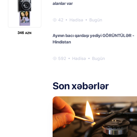
alanlar var
42
Hadisə
Bugün
Ayının bacı qardaşı yediyi GÖRÜNTÜLƏR -
Hindistan
592
Hadisə
Bugün
Son xəbərlər