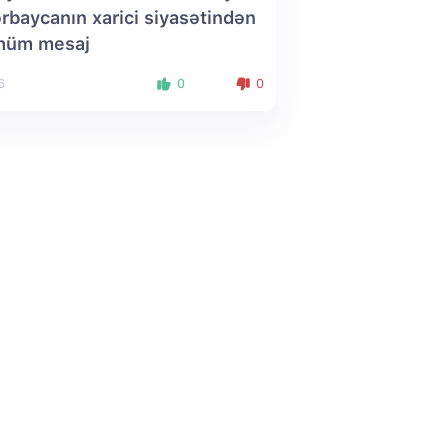
rbaycanın xarici siyasətindən
hüm mesaj
6
0
0