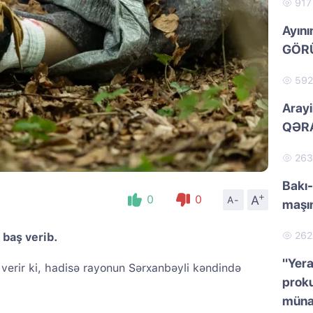
91
Ayını
GÖRÜ
59
Arayi
QƏRA
26
Bakı-
+
A
0
0
A-
maşı
26
 baş verib.
"Yera
verir ki, hadisə rayonun Sərxanbəyli kəndində
proku
müna