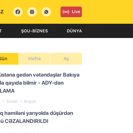
AZ
Live
T
ŞOU-BIZNES
DÜNYA
Gün
Həftə
Ay
üstana gedən vətəndaşlar Bakıya
la qayıda bilmir - ADY-dən
QLAMA
0
Sosial
Bugün
ıq hamiləni yarıyolda düşürdən
cü CƏZALANDIRILDI