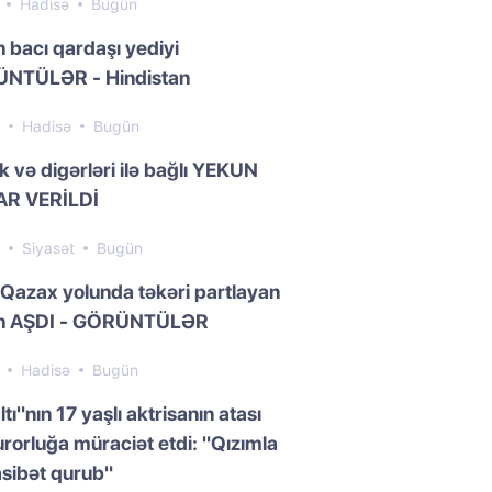
7
Hadisə
Bugün
n bacı qardaşı yediyi
NTÜLƏR - Hindistan
2
Hadisə
Bugün
k və digərləri ilə bağlı YEKUN
R VERİLDİ
3
Siyasət
Bugün
Qazax yolunda təkəri partlayan
n AŞDI - GÖRÜNTÜLƏR
2
Hadisə
Bugün
ltı"nın 17 yaşlı aktrisanın atası
rorluğa müraciət etdi: "Qızımla
sibət qurub"