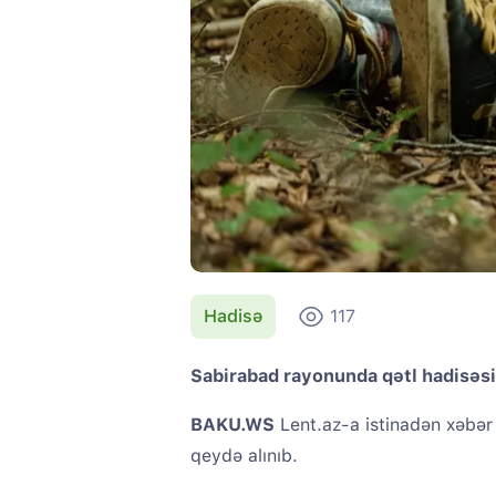
Hadisə
117
Sabirabad rayonunda qətl hadisəsi
BAKU.WS
Lent.az-a istinadən xəbər 
qeydə alınıb.