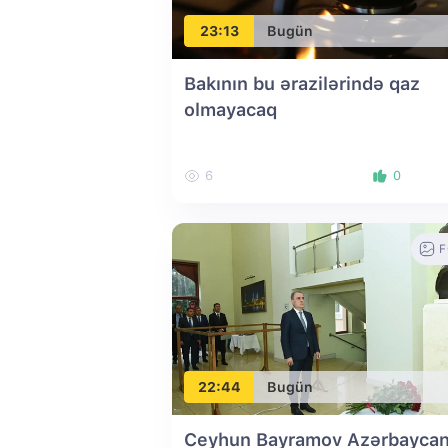
23:13
Bugün
Bakının bu ərazilərində qaz
olmayacaq
6
0
F
22:44
Bugün
Ceyhun Bayramov Azərbaycan