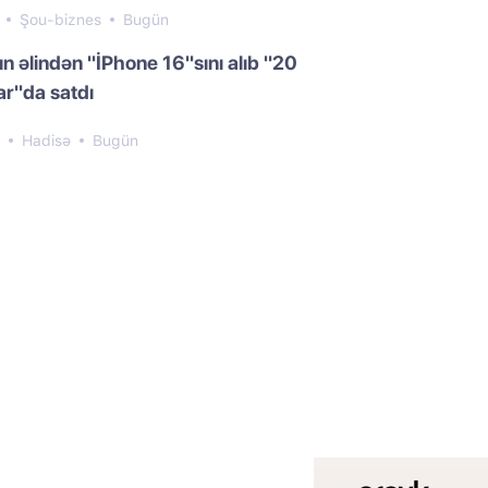
1
Şou-biznes
Bugün
n əlindən "İPhone 16"sını alıb "20
r"da satdı
0
Hadisə
Bugün