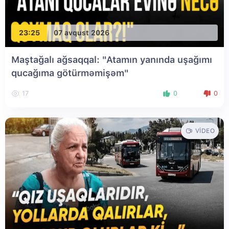
23:25
07 avqust 2026
Maştağalı ağsaqqal: "Atamın yanında uşağımı
qucağıma götürməmişəm"
17
0
0
VIDEO