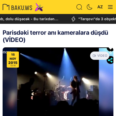
AZ
 düşəcək - Bu tarixdən...
"Tarqovı"da 3 obyektdə və
Parisdəki terror anı kameralara düşdü
(VİDEO)
15
VIDEO
NOY
2015
13:14