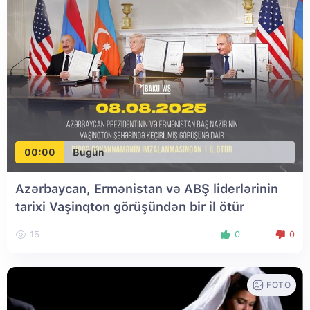
00:00
Bugün
Azərbaycan, Ermənistan və ABŞ liderlərinin
tarixi Vaşinqton görüşündən bir il ötür
15
0
0
FOTO