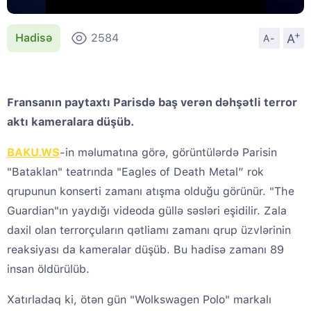
+
A
Hadisə
2584
A-
Fransanın paytaxtı Parisdə baş verən dəhşətli terror
aktı kameralara düşüb.
BAKU.WS
-in məlumatına görə, görüntülərdə Parisin
"Bataklan" teatrında "Eagles of Death Metal” rok
qrupunun konserti zamanı atışma olduğu görünür. "The
Guardian"ın yaydığı videoda güllə səsləri eşidilir. Zala
daxil olan terrorçuların qətliamı zamanı qrup üzvlərinin
reaksiyası da kameralar düşüb. Bu hadisə zamanı 89
insan öldürülüb.
Xatırladaq ki, ötən gün "Wolkswagen Polo" markalı