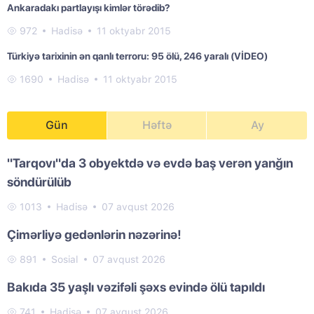
Ankaradakı partlayışı kimlər törədib?
972
Hadisə
11 oktyabr 2015
Türkiyə tarixinin ən qanlı terroru: 95 ölü, 246 yaralı (VİDEO)
1690
Hadisə
11 oktyabr 2015
Gün
Həftə
Ay
"Tarqovı"da 3 obyektdə və evdə baş verən yanğın
söndürülüb
1013
Hadisə
07 avqust 2026
Çimərliyə gedənlərin nəzərinə!
891
Sosial
07 avqust 2026
Bakıda 35 yaşlı vəzifəli şəxs evində ölü tapıldı
741
Hadisə
07 avqust 2026