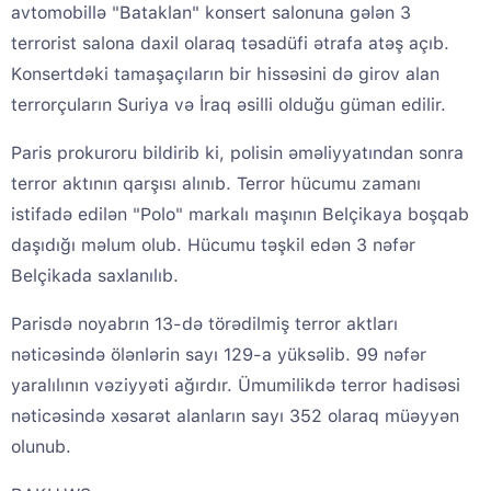
avtomobillə "Bataklan" konsert salonuna gələn 3
terrorist salona daxil olaraq təsadüfi ətrafa atəş açıb.
Konsertdəki tamaşaçıların bir hissəsini də girov alan
terrorçuların Suriya və İraq əsilli olduğu güman edilir.
Paris prokuroru bildirib ki, polisin əməliyyatından sonra
terror aktının qarşısı alınıb. Terror hücumu zamanı
istifadə edilən "Polo" markalı maşının Belçikaya boşqab
daşıdığı məlum olub. Hücumu təşkil edən 3 nəfər
Belçikada saxlanılıb.
Parisdə noyabrın 13-də törədilmiş terror aktları
nəticəsində ölənlərin sayı 129-a yüksəlib. 99 nəfər
yaralılının vəziyyəti ağırdır. Ümumilikdə terror hadisəsi
nəticəsində xəsarət alanların sayı 352 olaraq müəyyən
olunub.