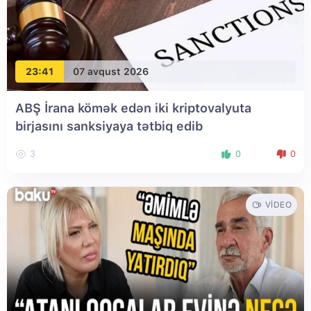
23:41
07 avqust 2026
ABŞ İrana kömək edən iki kriptovalyuta
birjasını sanksiyaya tətbiq edib
3
0
0
VIDEO