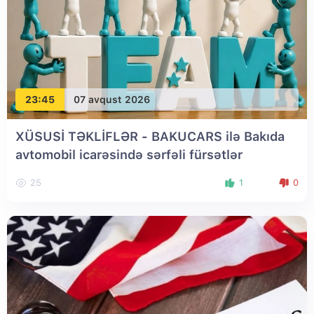
23:45
07 avqust 2026
XÜSUSİ TƏKLİFLƏR - BAKUCARS ilə Bakıda
avtomobil icarəsində sərfəli fürsətlər
25
1
0