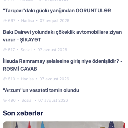
"Tarqovı"dakı güclü yanğından GÖRÜNTÜLƏR
667
Hadisə
07 avqust 2026
Bakı Dairəvi yolundakı çökəklik avtomobillərə ziyan
vurur - ŞİKAYƏT
517
Sosial
07 avqust 2026
İlisuda Ramramay şəlaləsinə giriş niyə ödənişlidir? -
RƏSMİ CAVAB
510
Hadisə
07 avqust 2026
"Arzum"un vəsatəti təmin olundu
490
Sosial
07 avqust 2026
Son xəbərlər