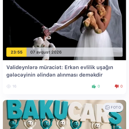
23:55
07 avqust 2026
Valideynlərə müraciət: Erkən evlilik uşağın
gələcəyinin əlindən alınması deməkdir
16
0
0
FOTO