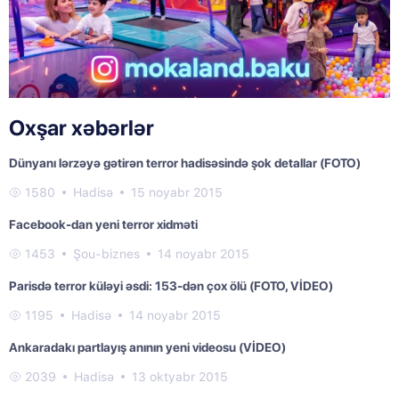
Oxşar xəbərlər
Dünyanı lərzəyə gətirən terror hadisəsində şok detallar (FOTO)
1580
Hadisə
15 noyabr 2015
Facebook-dan yeni terror xidməti
1453
Şou-biznes
14 noyabr 2015
Parisdə terror küləyi əsdi: 153-dən çox ölü (FOTO, VİDEO)
1195
Hadisə
14 noyabr 2015
Ankaradakı partlayış anının yeni videosu (VİDEO)
2039
Hadisə
13 oktyabr 2015