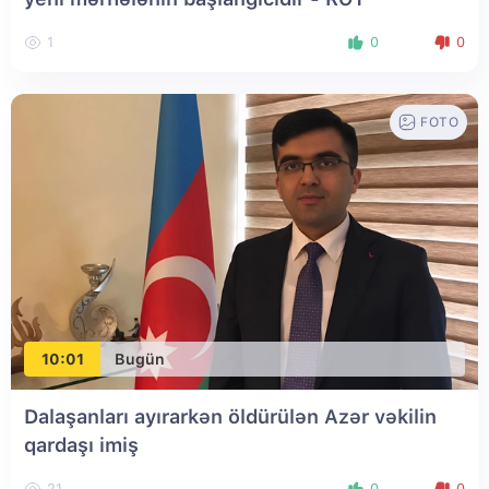
1
0
0
FOTO
10:01
Bugün
Dalaşanları ayırarkən öldürülən Azər vəkilin
qardaşı imiş
21
0
0