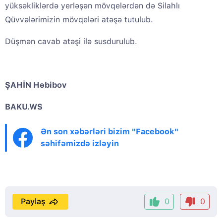
yüksəkliklərdə yerləşən mövqelərdən də Silahlı
Qüvvələrimizin mövqeləri atəşə tutulub.
Düşmən cavab atəşi ilə susdurulub.
ŞAHİN Həbibov
BAKU.WS
Ən son xəbərləri bizim "Facebook"
səhifəmizdə izləyin
Paylaş
0
0