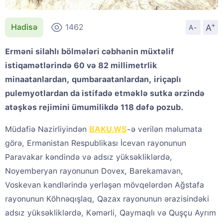
+
A
Hadisə
1462
A-
Erməni silahlı bölmələri cəbhənin müxtəlif
istiqamətlərində 60 və 82 millimetrlik
minaatanlardan, qumbaraatanlardan, iriçaplı
pulemyotlardan da istifadə etməklə sutka ərzində
atəşkəs rejimini ümumilikdə 118 dəfə pozub.
Müdafiə Nazirliyindən
BAKU.WS
-ə verilən məlumata
görə, Ermənistan Respublikası İcevan rayonunun
Paravakar kəndində və adsız yüksəkliklərdə,
Noyemberyan rayonunun Dovex, Barekamavan,
Voskevan kəndlərində yerləşən mövqelərdən Ağstafa
rayonunun Köhnəqışlaq, Qazax rayonunun ərazisindəki
adsız yüksəkliklərdə, Kəmərli, Qaymaqlı və Quşçu Ayrım