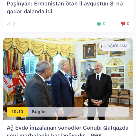
Paşinyan: Ermənistan ötən il avqustun 8-nə
qədər dalanda idi
8
0
0
AÇIQLAMA
10:10
Bugün
Ağ Evdə imzalanan sənədlər Cənubi Qafqazda
yeni mərhələnin başlanğıcıdır - RƏY