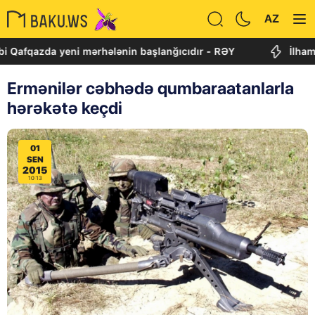
AZ
zda yeni mərhələnin başlanğıcıdır - RƏY
İlham Əliyev
Ermənilər cəbhədə qumbaraatanlarla
hərəkətə keçdi
01
SEN
2015
10:13