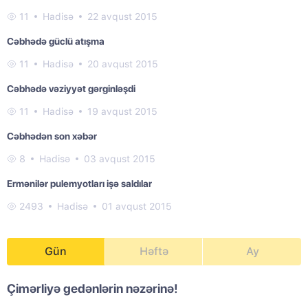
11
Hadisə
22 avqust 2015
Cəbhədə güclü atışma
11
Hadisə
20 avqust 2015
Cəbhədə vəziyyət gərginləşdi
11
Hadisə
19 avqust 2015
Cəbhədən son xəbər
8
Hadisə
03 avqust 2015
Ermənilər pulemyotları işə saldılar
2493
Hadisə
01 avqust 2015
Gün
Həftə
Ay
Çimərliyə gedənlərin nəzərinə!