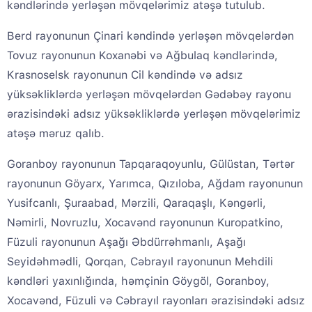
kəndlərində yerləşən mövqelərimiz atəşə tutulub.
Berd rayonunun Çinari kəndində yerləşən mövqelərdən
Tovuz rayonunun Koxanəbi və Ağbulaq kəndlərində,
Krasnoselsk rayonunun Cil kəndində və adsız
yüksəkliklərdə yerləşən mövqelərdən Gədəbəy rayonu
ərazisindəki adsız yüksəkliklərdə yerləşən mövqelərimiz
atəşə məruz qalıb.
Goranboy rayonunun Tapqaraqoyunlu, Gülüstan, Tərtər
rayonunun Göyarx, Yarımca, Qızıloba, Ağdam rayonunun
Yusifcanlı, Şuraabad, Mərzili, Qaraqaşlı, Kəngərli,
Nəmirli, Novruzlu, Xocavənd rayonunun Kuropatkino,
Füzuli rayonunun Aşağı Əbdürrəhmanlı, Aşağı
Seyidəhmədli, Qorqan, Cəbrayıl rayonunun Mehdili
kəndləri yaxınlığında, həmçinin Göygöl, Goranboy,
Xocavənd, Füzuli və Cəbrayıl rayonları ərazisindəki adsız