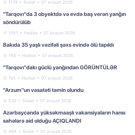
1174
Sosial
07 avqust 2026
"Tarqovı"da 3 obyektdə və evdə baş verən yanğın
söndürülüb
1051
Hadisə
07 avqust 2026
Bakıda 35 yaşlı vəzifəli şəxs evində ölü tapıldı
765
Hadisə
07 avqust 2026
"Tarqovı"dakı güclü yanğından GÖRÜNTÜLƏR
701
Hadisə
07 avqust 2026
"Arzum"un vəsatəti təmin olundu
528
Sosial
07 avqust 2026
Azərbaycanda yüksəkmaaşlı vakansiyaların hansı
sahələrə aid olduğu AÇIQLANDI
494
Sosial
07 avqust 2026