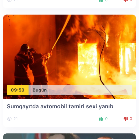
09:50
Bugün
Sumqayıtda avtomobil təmiri sexi yanıb
21
0
0