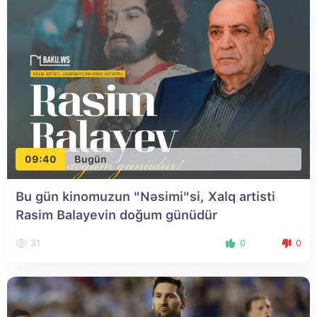
09:40
Bugün
Bu gün kinomuzun "Nəsimi"si, Xalq artisti
Rasim Balayevin doğum günüdür
31
0
0