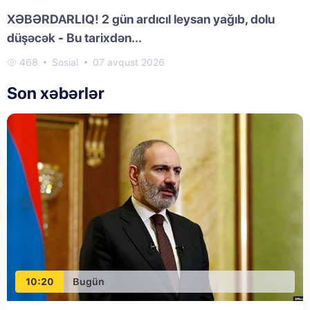
XƏBƏRDARLIQ! 2 gün ardıcıl leysan yağıb, dolu
düşəcək - Bu tarixdən...
468
Sosial
07 avqust 2026
Son xəbərlər
10:20
Bugün