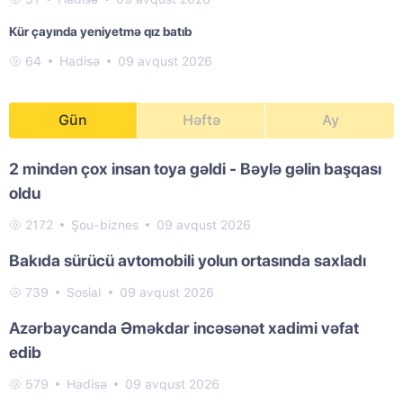
Kür çayında yeniyetmə qız batıb
64
Hadisə
09 avqust 2026
Gün
Həftə
Ay
2 mindən çox insan toya gəldi - Bəylə gəlin başqası
oldu
2172
Şou-biznes
09 avqust 2026
Bakıda sürücü avtomobili yolun ortasında saxladı
739
Sosial
09 avqust 2026
Azərbaycanda Əməkdar incəsənət xadimi vəfat
edib
579
Hadisə
09 avqust 2026