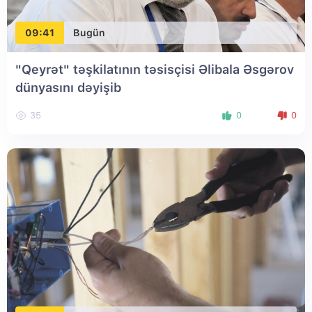
09:41
Bugün
"Qeyrət" təşkilatının təsisçisi Əlibala Əsgərov
dünyasını dəyişib
35
0
0