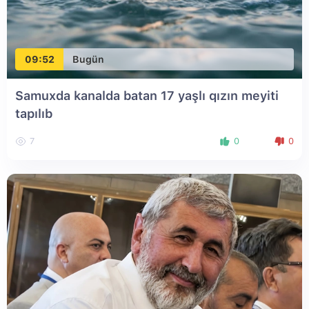
09:52
Bugün
Samuxda kanalda batan 17 yaşlı qızın meyiti
tapılıb
7
0
0