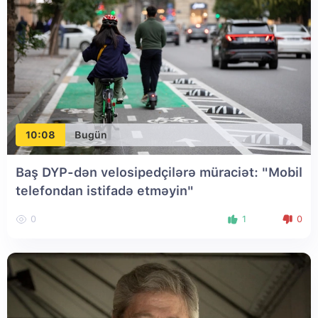
10:08
Bugün
Baş DYP-dən velosipedçilərə müraciət: "Mobil
telefondan istifadə etməyin"
0
1
0