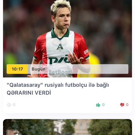
10:17
Bugün
"Qalatasaray" rusiyalı futbolçu ilə bağlı
QƏRARINI VERDİ
0
0
0