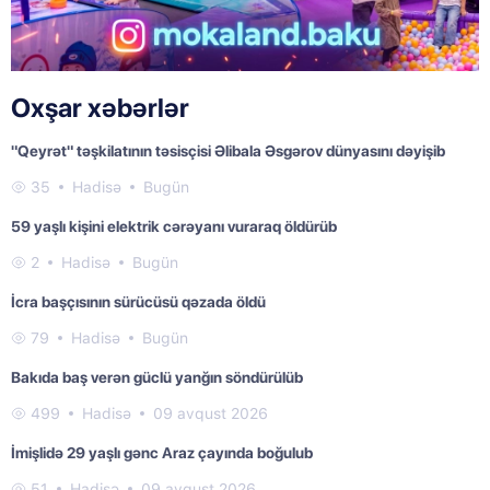
Oxşar xəbərlər
"Qeyrət" təşkilatının təsisçisi Əlibala Əsgərov dünyasını dəyişib
35
Hadisə
Bugün
59 yaşlı kişini elektrik cərəyanı vuraraq öldürüb
2
Hadisə
Bugün
İcra başçısının sürücüsü qəzada öldü
79
Hadisə
Bugün
Bakıda baş verən güclü yanğın söndürülüb
499
Hadisə
09 avqust 2026
İmişlidə 29 yaşlı gənc Araz çayında boğulub
51
Hadisə
09 avqust 2026