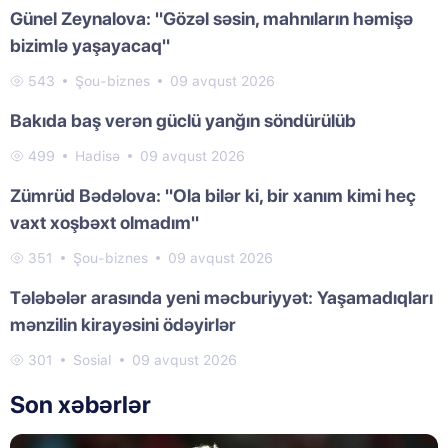
Günel Zeynalova: "Gözəl səsin, mahnıların həmişə
bizimlə yaşayacaq"
543
Şou-biznes
09 avqust 2026
Bakıda baş verən güclü yanğın söndürülüb
499
Hadisə
09 avqust 2026
Zümrüd Bədəlova: "Ola bilər ki, bir xanım kimi heç
vaxt xoşbəxt olmadım"
351
Şou-biznes
09 avqust 2026
Tələbələr arasında yeni məcburiyyət: Yaşamadıqları
mənzilin kirayəsini ödəyirlər
301
Sosial
09 avqust 2026
Son xəbərlər