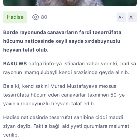
+
A
Hadisə
80
A-
Bərdə rayonunda canavarların fərdi təsərrüfata
hücumu nəticəsində xeyli sayda xırdabuynuzlu
heyvan tələf olub.
BAKU.WS
qafqazinfo-ya istinadən xəbər verir ki, hadisə
rayonun İmamqulubəyli kəndi ərazisində qeydə alınıb.
Belə ki, kənd sakini Murad Mustafayevə məxsus
təsərrüfata hücum edən canavarlar təxminən 50-yə
yaxın xırdabuynuzlu heyvanı tələf edib.
Hadisə nəticəsində təsərrüfat sahibinə ciddi maddi
ziyan dəyib. Faktla bağlı aidiyyəti qurumlara məlumat
verilib.