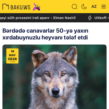
AZ
 prosesini irəli aparır - Elman Nəsirli
Uitkoff: Cənubi 
Bərdədə canavarlar 50-yə yaxın
xırdabuynuzlu heyvanı tələf etdi
18
MAY
2026
13:15