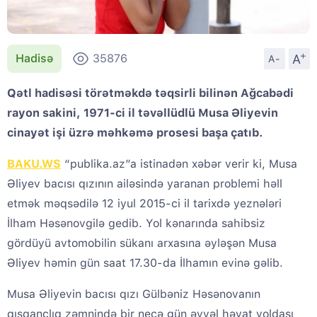
+
A
Hadisə
35876
A-
Qətl hadisəsi törətməkdə təqsirli bilinən Ağcabədi
rayon sakini, 1971-ci il təvəllüdlü Musa Əliyevin
cinayət işi üzrə məhkəmə prosesi başa çatıb.
BAKU.WS
“publika.az”a istinadən xəbər verir ki, Musa
Əliyev bacısı qızının ailəsində yaranan problemi həll
etmək məqsədilə 12 iyul 2015-ci il tarixdə yeznələri
İlham Həsənovgilə gedib. Yol kənarında sahibsiz
gördüyü avtomobilin sükanı arxasına əyləşən Musa
Əliyev həmin gün saat 17.30-da İlhamın evinə gəlib.
Musa Əliyevin bacısı qızı Gülbəniz Həsənovanın
qısqanclıq zəmnində bir neçə gün əvvəl həyat yoldaşı