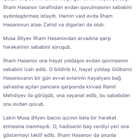
İlham Həsənov tərəfindən evdən qovulmasının səbəbini
aydınlaşdırmaq istəyib. Həmin vaxt evdə İlham
Həsənovun atası Zahid və digərləri də olub.
Musa Əliyev İlham Həsənovdan arvadına qarşı
hərəkətinin səbəbini soruşub.
İlham Həsənov ona həyat yoldaşını evdən qovmasının
səbəbini izah edib. O bildirib ki, həyat yoldaşı Gülbəniz
Həsənovanın bir gün əvvəl evlərinin həyətyanı bağ
sahəsinə açılan pəncərə qarşısında kirvəsi Ramil
Mehdiyev ilə görüşüb, ona xəyanət edib, bu səbəbdən
onu evdən qovub.
Lakin Musa Əliyev bacısı qızının belə bir hərəkət
etməsinə inanmayıb. O, hadisənin baş verdiyi yeri ona
göstərməyi təklif edib. İlham Həsənov da onunla