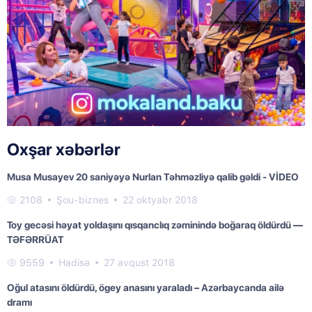
Oxşar xəbərlər
Musa Musayev 20 saniyəyə Nurlan Təhməzliyə qalib gəldi - VİDEO
2108
Şou-biznes
22 oktyabr 2018
Toy gecəsi həyat yoldaşını qısqanclıq zəminində boğaraq öldürdü —
TƏFƏRRÜAT
9559
Hadisə
27 avqust 2018
Oğul atasını öldürdü, ögey anasını yaraladı – Azərbaycanda ailə
dramı