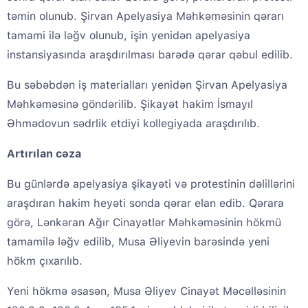
təmin olunub. Şirvan Apelyasiya Məhkəməsinin qərarı
tamami ilə ləğv olunub, işin yenidən apelyasiya
instansiyasında araşdırılması barədə qərar qəbul edilib.
Bu səbəbdən iş materialları yenidən Şirvan Apelyasiya
Məhkəməsinə göndərilib. Şikayət hakim İsmayıl
Əhmədovun sədrlik etdiyi kollegiyada araşdırılıb.
Artırılan cəza
Bu günlərdə apelyasiya şikayəti və protestinin dəlillərini
araşdıran hakim heyəti sonda qərar elan edib. Qərara
görə, Lənkəran Ağır Cinayətlər Məhkəməsinin hökmü
tamamilə ləğv edilib, Musa Əliyevin barəsində yeni
hökm çıxarılıb.
Yeni hökmə əsasən, Musa Əliyev Cinayət Məcəlləsinin