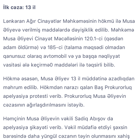
İlk cəza: 13 il
Lənkəran Ağır Cinayətlər Məhkəməsinin hökmü ilə Musa
Əliyevə verilmiş maddələrdə dəyişiklik edilib. Məhkəmə
Musa Əliyevi Cinayət Məcəlləsinin 120.1-ci (qəsdən
adam öldürmə) və 185-ci (talama məqsədi olmadan
qanunsuz olaraq avtomobil və ya başqa nəqliyyat
vasitəsi ələ keçirmə0 maddələri ilə təqsirli bilib.
Hökmə əsasən, Musa Əliyev 13 il müddətinə azadlıqdan
məhrum edilib. Hökmdən narazı qalan Baş Prokurorluq
apelyasiya protesti verib. Prokurorluq Musa Əliyevin
cəzasının ağırlaşdırılmasını istəyib.
Həmçinin Musa Əliyevin vəkili Sadiq Abışov da
apelyasiya şikayəti verib. Vəkil müdafiə etdiyi şəxsin
barəsində daha yüngül cəzanın təyin olunmasını xahiş