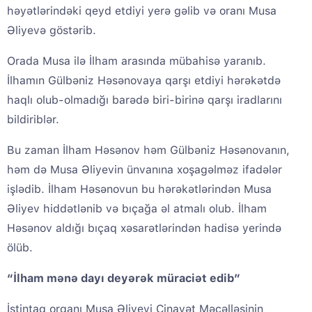
həyətlərindəki qeyd etdiyi yerə gəlib və oranı Musa
Əliyevə göstərib.
Orada Musa ilə İlham arasında mübahisə yaranıb.
İlhamın Gülbəniz Həsənovaya qarşı etdiyi hərəkətdə
haqlı olub-olmadığı barədə biri-birinə qarşı iradlarını
bildiriblər.
Bu zaman İlham Həsənov həm Gülbəniz Həsənovanın,
həm də Musa Əliyevin ünvanına xoşagəlməz ifadələr
işlədib. İlham Həsənovun bu hərəkətlərindən Musa
Əliyev hiddətlənib və bıçağa əl atmalı olub. İlham
Həsənov aldığı bıçaq xəsarətlərindən hadisə yerində
ölüb.
“İlham mənə dayı deyərək müraciət edib”
İstintaq orqanı Musa Əliyevi Cinayət Məcəlləsinin