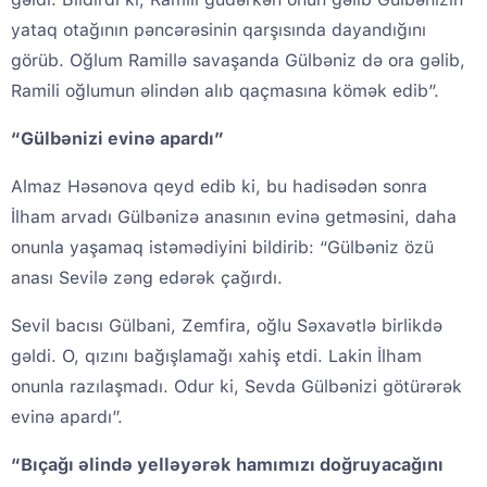
yataq otağının pəncərəsinin qarşısında dayandığını
görüb. Oğlum Ramillə savaşanda Gülbəniz də ora gəlib,
Ramili oğlumun əlindən alıb qaçmasına kömək edib”.
“Gülbənizi evinə apardı”
Almaz Həsənova qeyd edib ki, bu hadisədən sonra
İlham arvadı Gülbənizə anasının evinə getməsini, daha
onunla yaşamaq istəmədiyini bildirib: “Gülbəniz özü
anası Sevilə zəng edərək çağırdı.
Sevil bacısı Gülbani, Zemfira, oğlu Səxavətlə birlikdə
gəldi. O, qızını bağışlamağı xahiş etdi. Lakin İlham
onunla razılaşmadı. Odur ki, Sevda Gülbənizi götürərək
evinə apardı”.
“Bıçağı əlində yelləyərək hamımızı doğruyacağını