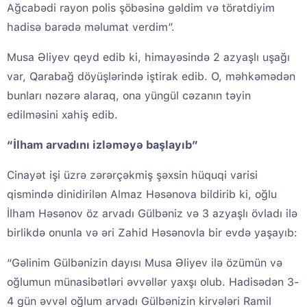
Ağcabədi rayon polis şöbəsinə gəldim və törətdiyim
hadisə barədə məlumat verdim”.
Musa Əliyev qeyd edib ki, himayəsində 2 azyaşlı uşağı
var, Qarabağ döyüşlərində iştirak edib. O, məhkəmədən
bunları nəzərə alaraq, ona yüngül cəzanın təyin
edilməsini xahiş edib.
“İlham arvadını izləməyə başlayıb”
Cinayət işi üzrə zərərçəkmiş şəxsin hüquqi varisi
qismində dinidirilən Almaz Həsənova bildirib ki, oğlu
İlham Həsənov öz arvadı Gülbəniz və 3 azyaşlı övladı ilə
birlikdə onunla və əri Zahid Həsənovla bir evdə yaşayıb:
“Gəlinim Gülbənizin dayısı Musa Əliyev ilə özümün və
oğlumun münasibətləri əvvəllər yaxşı olub. Hadisədən 3-
4 gün əvvəl oğlum arvadı Gülbənizin kirvələri Ramil