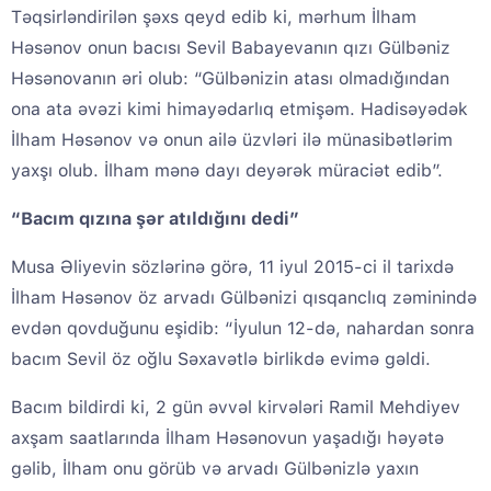
Təqsirləndirilən şəxs qeyd edib ki, mərhum İlham
Həsənov onun bacısı Sevil Babayevanın qızı Gülbəniz
Həsənovanın əri olub: “Gülbənizin atası olmadığından
ona ata əvəzi kimi himayədarlıq etmişəm. Hadisəyədək
İlham Həsənov və onun ailə üzvləri ilə münasibətlərim
yaxşı olub. İlham mənə dayı deyərək müraciət edib”.
“Bacım qızına şər atıldığını dedi”
Musa Əliyevin sözlərinə görə, 11 iyul 2015-ci il tarixdə
İlham Həsənov öz arvadı Gülbənizi qısqanclıq zəminində
evdən qovduğunu eşidib: “İyulun 12-də, nahardan sonra
bacım Sevil öz oğlu Səxavətlə birlikdə evimə gəldi.
Bacım bildirdi ki, 2 gün əvvəl kirvələri Ramil Mehdiyev
axşam saatlarında İlham Həsənovun yaşadığı həyətə
gəlib, İlham onu görüb və arvadı Gülbənizlə yaxın