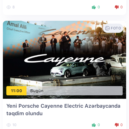
8
0
0
FOTO
11:00
Bugün
Yeni Porsche Cayenne Electric Azərbaycanda
təqdim olundu
10
0
0