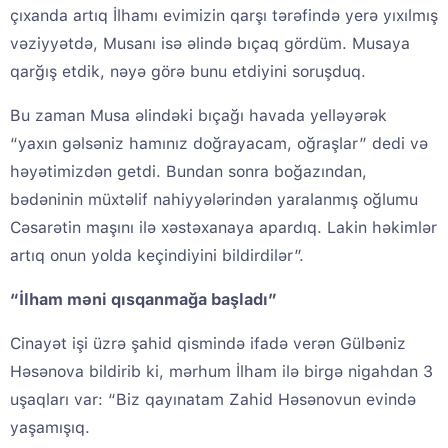
çıxanda artıq İlhamı evimizin qarşı tərəfində yerə yıxılmış
vəziyyətdə, Musanı isə əlində bıçaq gördüm. Musaya
qarğış etdik, nəyə görə bunu etdiyini soruşduq.
Bu zaman Musa əlindəki bıçağı havada yelləyərək
“yaxın gəlsəniz hamınız doğrayacam, oğraşlar” dedi və
həyətimizdən getdi. Bundan sonra boğazından,
bədəninin müxtəlif nahiyyələrindən yaralanmış oğlumu
Cəsarətin maşını ilə xəstəxanaya apardıq. Lakin həkimlər
artıq onun yolda keçindiyini bildirdilər”.
“İlham məni qısqanmağa başladı”
Cinayət işi üzrə şahid qismində ifadə verən Gülbəniz
Həsənova bildirib ki, mərhum İlham ilə birgə nigahdan 3
uşaqları var: “Biz qayınatam Zahid Həsənovun evində
yaşamışıq.