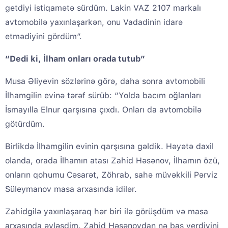
getdiyi istiqamətə sürdüm. Lakin VAZ 2107 markalı
avtomobilə yaxınlaşarkən, onu Vadadinin idarə
etmədiyini gördüm”.
“Dedi ki, İlham onları orada tutub”
Musa Əliyevin sözlərinə görə, daha sonra avtomobili
İlhamgilin evinə tərəf sürüb: “Yolda bacım oğlanları
İsmayılla Elnur qarşısına çıxdı. Onları da avtomobilə
götürdüm.
Birlikdə İlhamgilin evinin qarşısına gəldik. Həyətə daxil
olanda, orada İlhamın atası Zahid Həsənov, İlhamın özü,
onların qohumu Cəsarət, Zöhrab, sahə müvəkkili Pərviz
Süleymanov masa arxasında idilər.
Zahidgilə yaxınlaşaraq hər biri ilə görüşdüm və masa
arxasında əyləşdim. Zahid Həsənovdan nə baş verdiyini