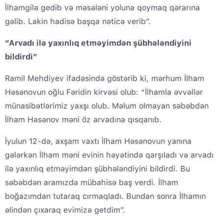
İlhamgilə gedib və məsələni yoluna qoymaq qərarına
gəlib. Lakin hadisə başqa nəticə verib”.
“Arvadı ilə yaxınlıq etməyimdən şübhələndiyini
bildirdi”
Ramil Mehdiyev ifadəsində göstərib ki, mərhum İlham
Həsənovun oğlu Fəridin kirvəsi olub: “İlhamla əvvəllər
münasibətlərimiz yaxşı olub. Məlum olmayan səbəbdən
İlham Həsənov məni öz arvadına qısqanıb.
İyulun 12-də, axşam vaxtı İlham Həsənovun yanına
gələrkən İlham məni evinin həyətində qarşıladı və arvadı
ilə yaxınlıq etməyimdən şübhələndiyini bildirdi. Bu
səbəbdən aramızda mübahisə baş verdi. İlham
boğazımdan tutaraq cırmaqladı. Bundan sonra İlhamın
əlindən çıxaraq evimizə getdim”.