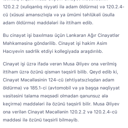
120.2.2 (xuliqanlıq niyyəti ilə adam öldürmə) və 120.2.4-
cü (xüsusi amansızlıqla və ya ümümi təhlükəli üsulla
adam öldürmə) maddələri ilə ittiham edib.
Bu cinayət işi baxılması üçün Lənkəran Ağır Cinayətlər
Məhkəməsinə göndərilib. Cinayət işi hakim Asim
Hacıyevin sədrlik etdiyi kollegiyada araşdırılıb.
Cinayət işi üzrə ifadə verən Musa Əliyev ona verilmiş
ittiham üzrə özünü qismən təqsirli bilib. Qeyd edib ki,
Cinayət Məcəlləsinin 124-cü (ehtiyatsızlıqdan adam
öldürmə) və 185.1-ci (avtomobil və ya başqa nəqliyyat
vasitəsini talama məqsədi olmadan qanunsuz ələ
keçirmə) maddələri ilə özünü təqsirli bilir. Musa Əliyev
ona verilən Cinayət Məcəllənin 120.2.2 və 120.2.4-cü
maddəsi ilə özünü təqsirli bilməyib.