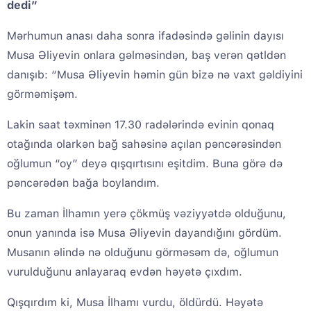
dedi”
Mərhumun anası daha sonra ifadəsində gəlinin dayısı
Musa Əliyevin onlara gəlməsindən, baş verən qətldən
danışıb: “Musa Əliyevin həmin gün bizə nə vaxt gəldiyini
görməmişəm.
Lakin saat təxminən 17.30 radələrində evinin qonaq
otağında olarkən bağ sahəsinə açılan pəncərəsindən
oğlumun “oy” deyə qışqırtısını eşitdim. Buna görə də
pəncərədən bağa boylandım.
Bu zaman İlhamın yerə çökmüş vəziyyətdə olduğunu,
onun yanında isə Musa Əliyevin dayandığını gördüm.
Musanın əlində nə olduğunu görməsəm də, oğlumun
vurulduğunu anlayaraq evdən həyətə çıxdım.
Qışqırdım ki, Musa İlhamı vurdu, öldürdü. Həyətə