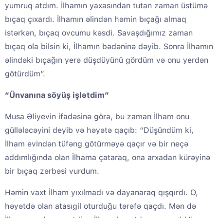
yumruq atdım. İlhamın yaxasından tutan zaman üstümə
bıçaq çıxardı. İlhamın əlindən həmin bıçağı almaq
istərkən, bıçaq ovcumu kəsdi. Savaşdığımız zaman
bıçaq ola bilsin ki, İlhamın bədəninə dəyib. Sonra İlhamın
əlindəki bıçağın yerə düşdüyünü gördüm və onu yerdən
götürdüm”.
“Ünvanına söyüş işlətdim”
Musa Əliyevin ifadəsinə görə, bu zaman İlham onu
güllələcəyini deyib və həyətə qaçıb: “Düşündüm ki,
İlham evindən tüfəng götürməyə qaçır və bir neçə
addımlığında olan İlhama çataraq, ona arxadan kürəyinə
bir bıçaq zərbəsi vurdum.
Həmin vaxt İlham yıxılmadı və dayanaraq qışqırdı. O,
həyətdə olan atasıgil oturduğu tərəfə qaçdı. Mən də