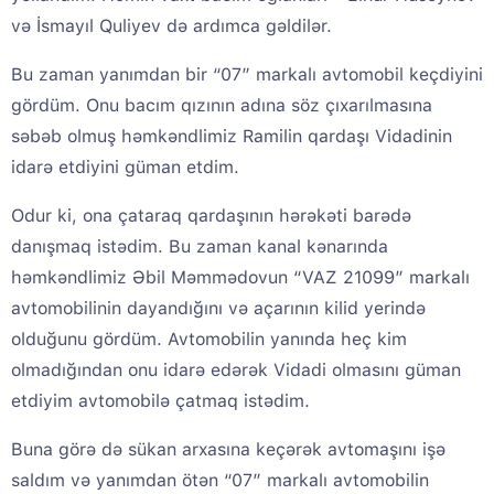
və İsmayıl Quliyev də ardımca gəldilər.
Bu zaman yanımdan bir “07” markalı avtomobil keçdiyini
gördüm. Onu bacım qızının adına söz çıxarılmasına
səbəb olmuş həmkəndlimiz Ramilin qardaşı Vidadinin
idarə etdiyini güman etdim.
Odur ki, ona çataraq qardaşının hərəkəti barədə
danışmaq istədim. Bu zaman kanal kənarında
həmkəndlimiz Əbil Məmmədovun “VAZ 21099” markalı
avtomobilinin dayandığını və açarının kilid yerində
olduğunu gördüm. Avtomobilin yanında heç kim
olmadığından onu idarə edərək Vidadi olmasını güman
etdiyim avtomobilə çatmaq istədim.
Buna görə də sükan arxasına keçərək avtomaşını işə
saldım və yanımdan ötən “07” markalı avtomobilin