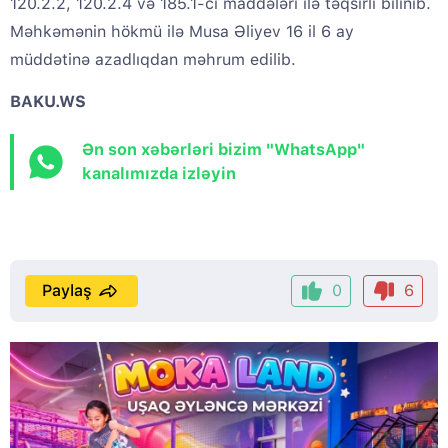
120.2.2, 120.2.4 və 185.1-ci maddələri ilə təqsirli bilinib.
Məhkəmənin hökmü ilə Musa Əliyev 16 il 6 ay
müddətinə azadlıqdan məhrum edilib.
BAKU.WS
Ən son xəbərləri bizim "WhatsApp"
kanalımızda izləyin
Paylaş
0
6