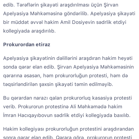
edib. Tərəflərin şikayəti araşdırılması üçün Şirvan
Apelyasiya Məhkəməsinə göndərilib. Apelyasiya şikayəti
bir müddət əvvəl hakim Amil Dosiyevin sədrlik etdiyi
kollegiyada araşdırılıb.
Prokurordan etiraz
Apelyasiya şikayətinin dəlillərini araşdıran hakim heyəti
sonda qərar elan edib. Şirvan Apelyasiya Məhkəməsinin
qərarına əsasən, həm prokurorluğun protesti, həm də
təqsirləndirilən şəxsin şikayəti təmin edilməyib.
Bu qərardan narazı qalan prokurorluq kasasiya protesti
verib. Prokurorun protestinə Ali Məhkəmədə hakim
İmran Hacıqayıbovun sədrlik etdiyi kollegiyada baxılıb.
Hakim kollegiyası prokurorluğun protestini araşdırandan
sonra qərar elan edib. Qərara görə, prokurorun protesti