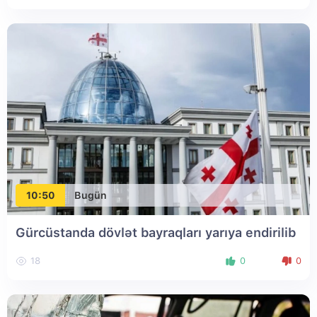
10:50
Bugün
Gürcüstanda dövlət bayraqları yarıya endirilib
18
0
0