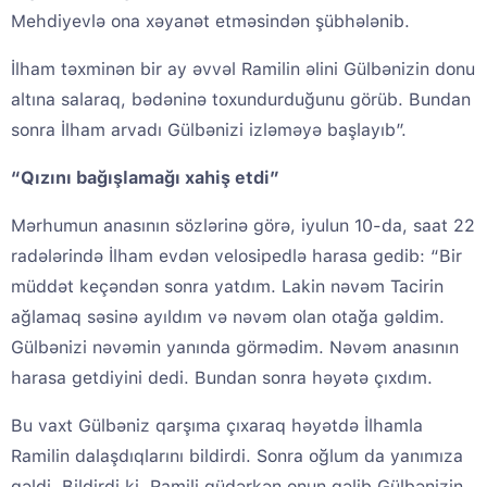
Mehdiyevlə ona xəyanət etməsindən şübhələnib.
İlham təxminən bir ay əvvəl Ramilin əlini Gülbənizin donu
altına salaraq, bədəninə toxundurduğunu görüb. Bundan
sonra İlham arvadı Gülbənizi izləməyə başlayıb”.
“Qızını bağışlamağı xahiş etdi”
Mərhumun anasının sözlərinə görə, iyulun 10-da, saat 22
radələrində İlham evdən velosipedlə harasa gedib: “Bir
müddət keçəndən sonra yatdım. Lakin nəvəm Tacirin
ağlamaq səsinə ayıldım və nəvəm olan otağa gəldim.
Gülbənizi nəvəmin yanında görmədim. Nəvəm anasının
harasa getdiyini dedi. Bundan sonra həyətə çıxdım.
Bu vaxt Gülbəniz qarşıma çıxaraq həyətdə İlhamla
Ramilin dalaşdıqlarını bildirdi. Sonra oğlum da yanımıza
gəldi. Bildirdi ki, Ramili güdərkən onun gəlib Gülbənizin