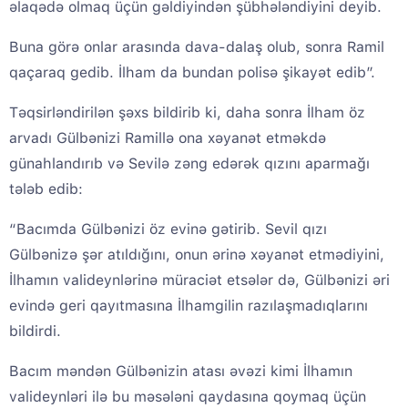
əlaqədə olmaq üçün gəldiyindən şübhələndiyini deyib.
Buna görə onlar arasında dava-dalaş olub, sonra Ramil
qaçaraq gedib. İlham da bundan polisə şikayət edib”.
Təqsirləndirilən şəxs bildirib ki, daha sonra İlham öz
arvadı Gülbənizi Ramillə ona xəyanət etməkdə
günahlandırıb və Sevilə zəng edərək qızını aparmağı
tələb edib:
“Bacımda Gülbənizi öz evinə gətirib. Sevil qızı
Gülbənizə şər atıldığını, onun ərinə xəyanət etmədiyini,
İlhamın valideynlərinə müraciət etsələr də, Gülbənizi əri
evində geri qayıtmasına İlhamgilin razılaşmadıqlarını
bildirdi.
Bacım məndən Gülbənizin atası əvəzi kimi İlhamın
valideynləri ilə bu məsələni qaydasına qoymaq üçün