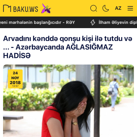
AZ
nin başlanğıcıdır - RƏY
İlham Əliyevin diplomatiyası
Arvadını kənddə qonşu kişi ilə tutdu və
... - Azərbaycanda AĞLASIĞMAZ
HADİSƏ
24
NOY
2018
13:57