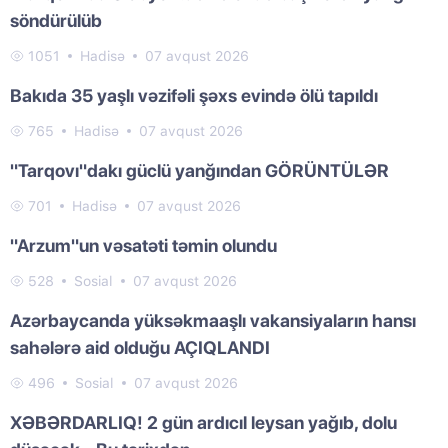
söndürülüb
1051
Hadisə
07 avqust 2026
Bakıda 35 yaşlı vəzifəli şəxs evində ölü tapıldı
765
Hadisə
07 avqust 2026
"Tarqovı"dakı güclü yanğından GÖRÜNTÜLƏR
701
Hadisə
07 avqust 2026
"Arzum"un vəsatəti təmin olundu
528
Sosial
07 avqust 2026
Azərbaycanda yüksəkmaaşlı vakansiyaların hansı
sahələrə aid olduğu AÇIQLANDI
496
Sosial
07 avqust 2026
XƏBƏRDARLIQ! 2 gün ardıcıl leysan yağıb, dolu