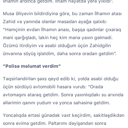
İlhamın ardınca getdim. İlham həyətdə yerə yıxıldı”.
Musa Əliyevin bildirdiyinə görə, bu zaman İlhamın atası
Zahid və yanında olanlar masadan ayağa qalxıb:
“Həmçinin evdən İlhamın anası, başqa qadınlar çıxaraq
məni qarğışladı, lakin heç kim mənə yaxın gəlmədi.
Özümü itirdiyim və əsəbi olduğum üçün Zahidgilin
ünvanına söyüş işlətdim, daha sonra oradan getdim”.
“Polisə məlumat verdim”
Təqsirləndirilən şəxs qeyd edib ki, yolda əsəbi olduğu
üçün sürdüyü avtomobili hasara vurub: “Orada
avtomaşını ataraq getdim. Sonra yaxınlıqdakı su arxında
əllərimin qanını yudum və yonca sahəsinə getdim.
Yoncalıqda ertəsi günədək vaxt keçirdim, sakitləşdikdən
sonra evimə getdim. Paltarımı dəyişəndən sonra