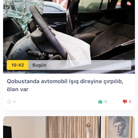
10:42
Bugün
Qobustanda avtomobil işıq dirəyinə çırpılıb,
ölən var
4
0
0