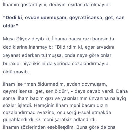
İlhamın göstərdiyini, dediyini eşidən də olmayıb”.
“Dedi ki, evdən qovmuşam, qeyrətlisənsə, get, sən
öldür”
Musa Əliyev deyib ki, İlhama bacısı qızı barəsində
dediklərinə inanmayıb: “Bildirdim ki, əgər arvadını
xəyanət edərkən tutmuşsa, onda nəyə görə onları
buraxıb, niyə ikisini də yerində cəzalandırmayıb,
öldürməyib.
İlham isə “mən öldürmədim, evdən qovmuşam,
qeyrətlisənsə, get, sən öldür”, - deyə cavab verdi. Daha
sonra İlham bacım qızı və yaxınlarımın ünvanına nalayiq
sözlər işlətdi. Həmçinin İlham məni bacım qızını
cəzalandırmaq əvəzinə, onu sorğu-sual etməkdə
günahlandırdı. O, məni şərəfsiz adlandırdı.
İlhamın sözlərindən əsəbiləşdim. Buna görə də ona