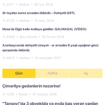
2371
Hadisə
28 iyul 2018
Ər toydan sonra arvadını öldürdü – Dəhşətli QƏTL
9722
Hadisə
15 may 2018
Musa ilə Elgiz kəllə-kəlləyə gəldilər. QALMAQAL (VİDEO)
8466
Şou-biznes
22 fevral 2018
Azərbaycanda dəhşətli cinayət - ər arvadını 8 yaşlı uşağının gözü
qarşısında öldürdü
4674
Hadisə
14 sentyabr 2017
Gün
Həftə
Ay
Çimərliyə gedənlərin nəzərinə!
1229
Sosial
07 avqust 2026
"Tarqovı"da 3 obyektdə və evdə baş verən yanğın