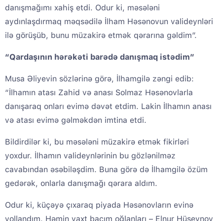
danışmağımı xahiş etdi. Odur ki, məsələni
aydınlaşdırmaq məqsədilə İlham Həsənovun valideynləri
ilə görüşüb, bunu müzakirə etmək qərarına gəldim”.
“Qardaşının hərəkəti barədə danışmaq istədim”
Musa Əliyevin sözlərinə görə, İlhamgilə zəngi edib:
“İlhamın atası Zahid və anası Solmaz Həsənovlarla
danışaraq onları evimə dəvət etdim. Lakin İlhamın anası
və atası evimə gəlməkdən imtina etdi.
Bildirdilər ki, bu məsələni müzakirə etmək fikirləri
yoxdur. İlhamın valideynlərinin bu gözlənilməz
cavabından əsəbiləşdim. Buna görə də İlhamgilə özüm
gedərək, onlarla danışmağı qərara aldım.
Odur ki, küçəyə çıxaraq piyada Həsənovların evinə
yollandım. Həmin vaxt bacım oğlanları – Elnur Hüseynov