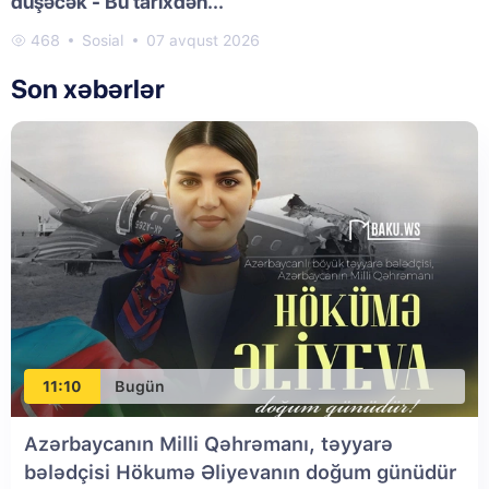
düşəcək - Bu tarixdən...
468
Sosial
07 avqust 2026
Son xəbərlər
11:10
Bugün
Azərbaycanın Milli Qəhrəmanı, təyyarə
bələdçisi Hökumə Əliyevanın doğum günüdür