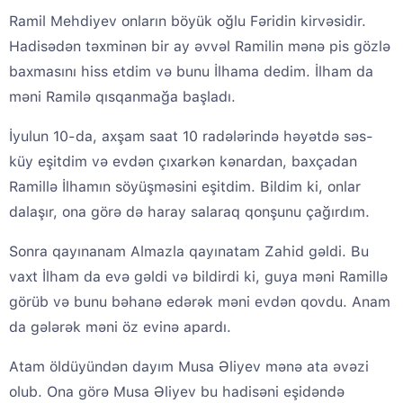
Ramil Mehdiyev onların böyük oğlu Fəridin kirvəsidir.
Hadisədən təxminən bir ay əvvəl Ramilin mənə pis gözlə
baxmasını hiss etdim və bunu İlhama dedim. İlham da
məni Ramilə qısqanmağa başladı.
İyulun 10-da, axşam saat 10 radələrində həyətdə səs-
küy eşitdim və evdən çıxarkən kənardan, baxçadan
Ramillə İlhamın söyüşməsini eşitdim. Bildim ki, onlar
dalaşır, ona görə də haray salaraq qonşunu çağırdım.
Sonra qayınanam Almazla qayınatam Zahid gəldi. Bu
vaxt İlham da evə gəldi və bildirdi ki, guya məni Ramillə
görüb və bunu bəhanə edərək məni evdən qovdu. Anam
da gələrək məni öz evinə apardı.
Atam öldüyündən dayım Musa Əliyev mənə ata əvəzi
olub. Ona görə Musa Əliyev bu hadisəni eşidəndə