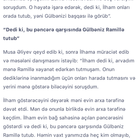
soruşdum. O həyətə işarə edərək, dedi ki, İlham onları
orada tutub, yəni Gülbənizi başqası ilə görüb”.
“Dedi ki, bu pəncərə qarşısında Gülbəniz Ramillə
tutub”
Musa Əliyev qeyd edib ki, sonra İlhama müraciət edib
və məsələni danışmasını istəyib: “İlham dedi ki, arvadım
mənə Ramillə xəyanət edərkən tutmuşam. Onun
dediklərinə inanmadığım üçün onları harada tutmasını və
yerini mənə göstərə biləcəyini soruşdum.
İlham göstərəcəyini deyərək məni evin arxa tərəfinə
dəvət etdi. Mən də onunla birlikdə evin arxa tərəfinə
keçdim. İlham evin bağ sahəsinə açılan pəncərəsini
göstərdi və dedi ki, bu pəncərə qarşısında Gülbəniz
Ramillə tutub. Həmin vaxt yanımızda heç kim olmayıb,