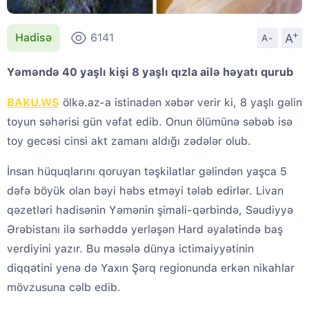
+
A
Hadisə
6141
A-
Yəməndə 40 yaşlı kişi 8 yaşlı qızla ailə həyatı qurub
BAKU.WS
ölkə.az-a istinadən xəbər verir ki, 8 yaşlı gəlin
toyun səhərisi gün vəfat edib. Onun ölümünə səbəb isə
toy gecəsi cinsi akt zamanı aldığı zədələr olub.
İnsan hüquqlarını qoruyan təşkilatlar gəlindən yaşca 5
dəfə böyük olan bəyi həbs etməyi tələb edirlər. Livan
qəzetləri hadisənin Yəmənin şimali-qərbində, Səudiyyə
Ərəbistanı ilə sərhəddə yerləşən Hard əyalətində baş
verdiyini yazır. Bu məsələ dünya ictimaiyyətinin
diqqətini yenə də Yaxın Şərq regionunda erkən nikahlar
mövzusuna cəlb edib.