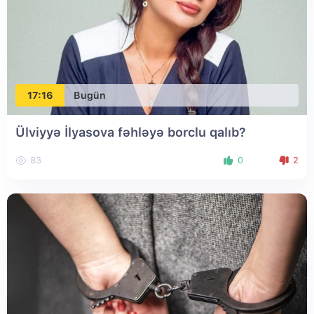
17:16
Bugün
Ülviyyə İlyasova fəhləyə borclu qalıb?
83
0
2