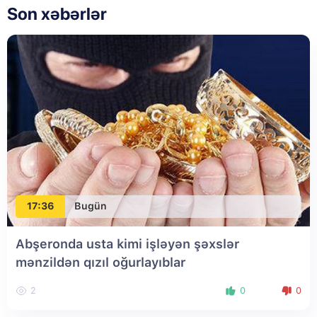
Son xəbərlər
17:36
Bugün
Abşeronda usta kimi işləyən şəxslər
mənzildən qızıl oğurlayıblar
2
0
0