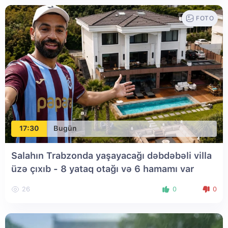
FOTO
17:30
Bugün
Salahın Trabzonda yaşayacağı dəbdəbəli villa
üzə çıxıb - 8 yataq otağı və 6 hamamı var
26
0
0