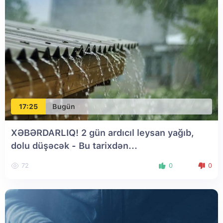
17:25
Bugün
XƏBƏRDARLIQ! 2 gün ardıcıl leysan yağıb,
dolu düşəcək - Bu tarixdən...
72
0
0