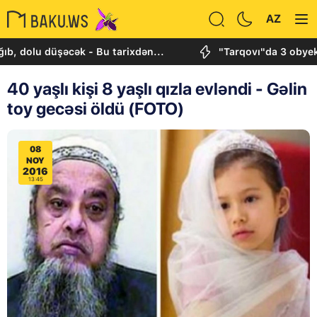
AZ
 düşəcək - Bu tarixdən...
"Tarqovı"da 3 obyektdə və
40 yaşlı kişi 8 yaşlı qızla evləndi - Gəlin
toy gecəsi öldü (FOTO)
08
NOY
2016
13:45