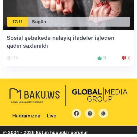
17:11
Bugün
Sosial şəbəkədə nalayiq ifadələr işlədən
qadın saxlanıldı
22
0
0
Haqqımızda
Live
© 2004 - 2026 Bütün hüquqlar qorunur