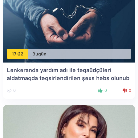
17:22
Bugün
Lənkəranda yardım adı ilə təqaüdçüləri
aldatmaqda təqsirləndirilən şəxs həbs olunub
0
0
0