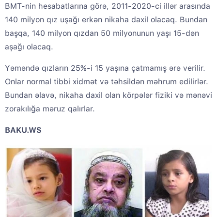
BMT-nin hesabatlarına görə, 2011-2020-ci illər arasında
140 milyon qız uşağı erkən nikaha daxil olacaq. Bundan
başqa, 140 milyon qızdan 50 milyonunun yaşı 15-dən
aşağı olacaq.
Yəməndə qızların 25%-i 15 yaşına çatmamış ərə verilir.
Onlar normal tibbi xidmət və təhsildən məhrum edilirlər.
Bundan əlavə, nikaha daxil olan körpələr fiziki və mənəvi
zorakılığa məruz qalırlar.
BAKU.WS