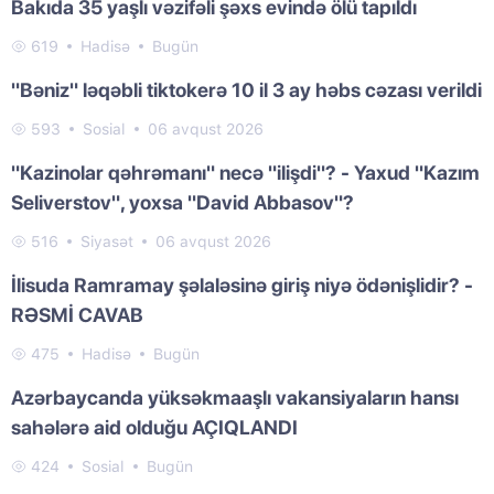
Bakıda 35 yaşlı vəzifəli şəxs evində ölü tapıldı
619
Hadisə
Bugün
"Bəniz" ləqəbli tiktokerə 10 il 3 ay həbs cəzası verildi
593
Sosial
06 avqust 2026
"Kazinolar qəhrəmanı" necə "ilişdi"? - Yaxud "Kazım
Seliverstov", yoxsa "David Abbasov"?
516
Siyasət
06 avqust 2026
İlisuda Ramramay şəlaləsinə giriş niyə ödənişlidir? -
RƏSMİ CAVAB
475
Hadisə
Bugün
Azərbaycanda yüksəkmaaşlı vakansiyaların hansı
sahələrə aid olduğu AÇIQLANDI
424
Sosial
Bugün