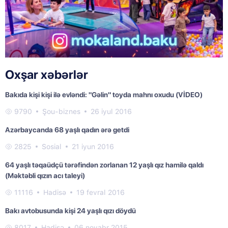
Oxşar xəbərlər
Bakıda kişi kişi ilə evləndi: "Gəlin" toyda mahnı oxudu (VİDEO)
9790
Şou-biznes
26 iyul 2016
Azərbaycanda 68 yaşlı qadın ərə getdi
2825
Sosial
21 iyun 2016
64 yaşlı təqaüdçü tərəfindən zorlanan 12 yaşlı qız hamilə qaldı
(Məktəbli qızın acı taleyi)
11116
Hadisə
19 fevral 2016
Bakı avtobusunda kişi 24 yaşlı qızı döydü
8017
Hadisə
06 noyabr 2015