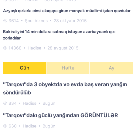
Azyaşlı qızlarla cinsi əlaqəyə girən manyak müəllimi işdən qovdular
3614
Şou-biznes
28 oktyabr 2015
Bakirəliyini 14 min dollara satmaq istəyən azərbaycanlı qızı
zorladılar
14368
Hadisə
28 avqust 2015
Gün
Həftə
Ay
"Tarqovı"da 3 obyektdə və evdə baş verən yanğın
söndürülüb
834
Hadisə
Bugün
"Tarqovı"dakı güclü yanğından GÖRÜNTÜLƏR
630
Hadisə
Bugün