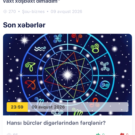
vaxt xoşbəxt olmadım"
270
Şou-biznes
09 avqust 2026
Son xəbərlər
23:59
09 avqust 2026
Hansı bürclər digərlərindən fərqlənir?
66
0
0