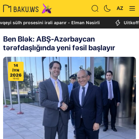
AZ
lh prosesini irəli aparır - Elman Nəsirli
Uitkoff: Cənub
Ben Blək: ABŞ-Azərbaycan
tərəfdaşlığında yeni fəsil başlayır
14
IYN
2026
19:42