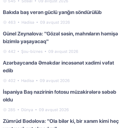
545
Sosial
09 avqust 2026
Bakıda baş verən güclü yanğın söndürülüb
463
Hadisə
09 avqust 2026
Günel Zeynalova: "Gözəl səsin, mahnıların həmişə
bizimlə yaşayacaq"
442
Şou-biznes
09 avqust 2026
Azərbaycanda Əməkdar incəsənət xadimi vəfat
edib
402
Hadisə
09 avqust 2026
İspaniya Baş nazirinin fotosu müzakirələrə səbəb
oldu
285
Dünya
09 avqust 2026
Zümrüd Bədəlova: "Ola bilər ki, bir xanım kimi heç