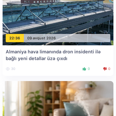
22:36
09 avqust 2026
Almaniya hava limanında dron insidenti ilə
bağlı yeni detallar üzə çıxdı
30
0
0