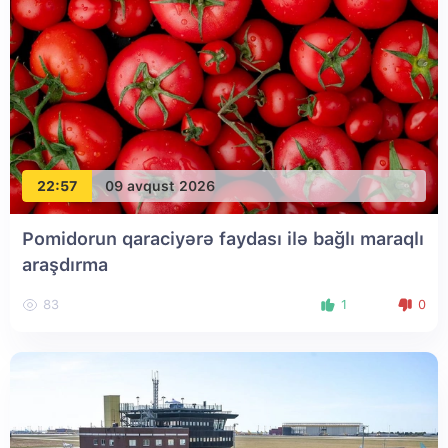
22:57
09 avqust 2026
Pomidorun qaraciyərə faydası ilə bağlı maraqlı
araşdırma
83
1
0