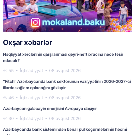
Oxşar xəbərlər
Nəqliyyat xərclərinin qarşılanması qeyri-neft ixracına necə təsir
edəcək?
55
İqtisadiyyat
08 avqust 2026
"Fitch" Azərbaycanda bank sektorunun vəziyyətinin 2026-2027-ci
illərdə sağlam qalacağını gözləyir
46
İqtisadiyyat
08 avqust 2026
Azərbaycan gələcəyin enerjisini Avropaya daşıyır
30
İqtisadiyyat
08 avqust 2026
Azərbaycanda bank sistemindən kənar pul köçürmələrinin həcmi