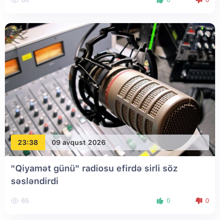
23:38
09 avqust 2026
"Qiyamət günü" radiosu efirdə sirli söz
səsləndirdi
65
0
0