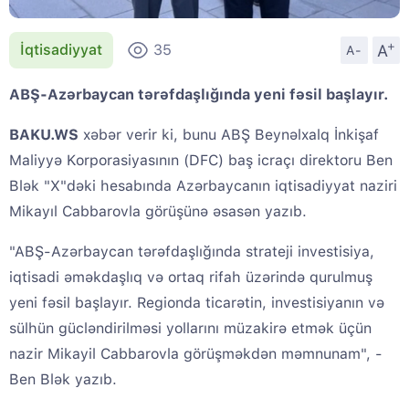
+
A
İqtisadiyyat
35
A-
ABŞ-Azərbaycan tərəfdaşlığında yeni fəsil başlayır.
BAKU.WS
xəbər verir ki, bunu ABŞ Beynəlxalq İnkişaf
Maliyyə Korporasiyasının (DFC) baş icraçı direktoru Ben
Blək "X"dəki hesabında Azərbaycanın iqtisadiyyat naziri
Mikayıl Cabbarovla görüşünə əsasən yazıb.
"ABŞ-Azərbaycan tərəfdaşlığında strateji investisiya,
iqtisadi əməkdaşlıq və ortaq rifah üzərində qurulmuş
yeni fəsil başlayır. Regionda ticarətin, investisiyanın və
sülhün gücləndirilməsi yollarını müzakirə etmək üçün
nazir Mikayil Cabbarovla görüşməkdən məmnunam", -
Ben Blək yazıb.