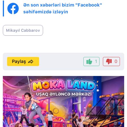
Ən son xəbərləri bizim "Facebook"
səhifəmizdə izləyin
Mikayıl Cabbarov
Paylaş
1
0