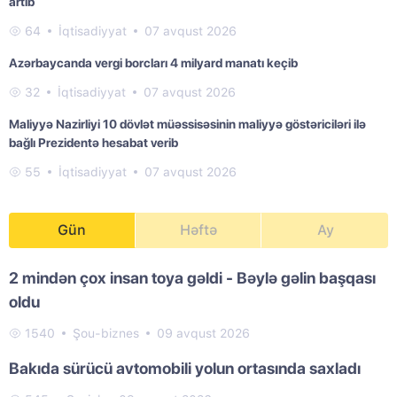
artıb
64
İqtisadiyyat
07 avqust 2026
Azərbaycanda vergi borcları 4 milyard manatı keçib
32
İqtisadiyyat
07 avqust 2026
Maliyyə Nazirliyi 10 dövlət müəssisəsinin maliyyə göstəriciləri ilə
bağlı Prezidentə hesabat verib
55
İqtisadiyyat
07 avqust 2026
Gün
Həftə
Ay
2 mindən çox insan toya gəldi - Bəylə gəlin başqası
oldu
1540
Şou-biznes
09 avqust 2026
Bakıda sürücü avtomobili yolun ortasında saxladı