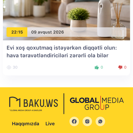
22:15
09 avqust 2026
Evi xoş qoxutmaq istəyərkən diqqətli olun:
hava təravətləndiriciləri zərərli ola bilər
30
0
0
Haqqımızda
Live