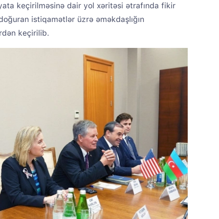
yata keçirilməsinə dair yol xəritəsi ətrafında fikir
q doğuran istiqamətlər üzrə əməkdaşlığın
dən keçirilib.