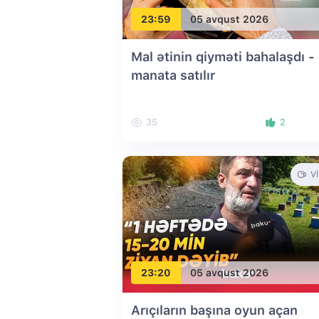
23:59
05 avqust 2026
Mal ətinin qiyməti bahalaşdı -
manata satılır
35
2
V
23:20
05 avqust 2026
Arıçıların başına oyun açan