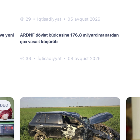
29
İqtisadiyyat
05 avqust 2026
 və yeni
ARDNF dövlət büdcəsinə 176,8 milyard manatdan
çox vəsait köçürüb
39
İqtisadiyyat
04 avqust 2026
IDEO