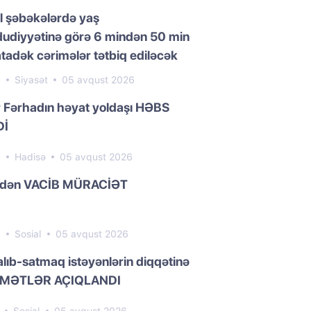
l şəbəkələrdə yaş
udiyyətinə görə 6 mindən 50 min
adək cərimələr tətbiq ediləcək
8
Siyasət
05 avqust 2026
 Fərhadın həyat yoldaşı HƏBS
Dİ
3
Hadisə
05 avqust 2026
dən VACİB MÜRACİƏT
9
Sosial
05 avqust 2026
 alıb-satmaq istəyənlərin diqqətinə
YMƏTLƏR AÇIQLANDI