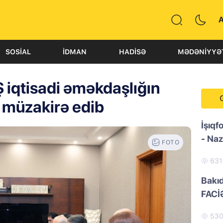
SOSIAL
İDMAN
HADISƏ
MƏDƏNIYYƏ
iqtisadi əməkdaşlığın
i müzakirə edib
İşıqf
- Naz
FOTO
63
Bakı
FACİ
53