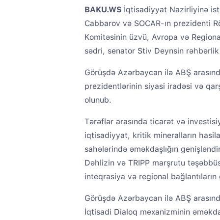
BAKU.WS
İqtisadiyyat Nazirliyinə is
Cabbarov və SOCAR-ın prezidenti Rö
Komitəsinin üzvü, Avropa və Regiona
sədri, senator Stiv Deynsin rəhbərli
Görüşdə Azərbaycan ilə ABŞ arasında s
prezidentlərinin siyasi iradəsi və qar
olunub.
Tərəflər arasında ticarət və investisiy
iqtisadiyyat, kritik mineralların hasi
sahələrində əməkdaşlığın genişləndir
Dəhlizin və TRIPP marşrutu təşəbbüsü
inteqrasiya və regional bağlantıların
Görüşdə Azərbaycan ilə ABŞ arasında
İqtisadi Dialoq mexanizminin əməkdaşl