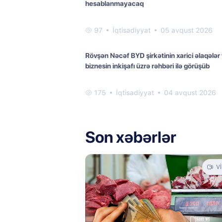
hesablanmayacaq
97
İqtisadiyyat
05 avqust 2026
Rövşən Nəcəf BYD şirkətinin xarici əlaqələr
biznesin inkişafı üzrə rəhbəri ilə görüşüb
175
İqtisadiyyat
04 avqust 2026
Son xəbərlər
V