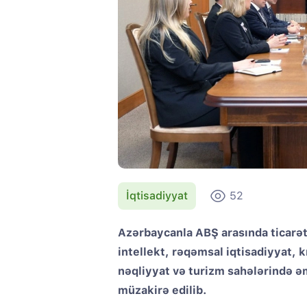
İqtisadiyyat
52
Azərbaycanla ABŞ arasında ticarət v
intellekt, rəqəmsal iqtisadiyyat, k
nəqliyyat və turizm sahələrində ə
müzakirə edilib.