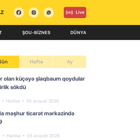
AZ
Live
T
ŞOU-BIZNES
DÜNYA
Gün
Həftə
Ay
or olan küçəyə şlaqbaum qoydular
irlik sökdü
1
Hadisə
05 avqust 2026
da məşhur ticarət mərkəzində
Ə
0
Hadisə
05 avqust 2026