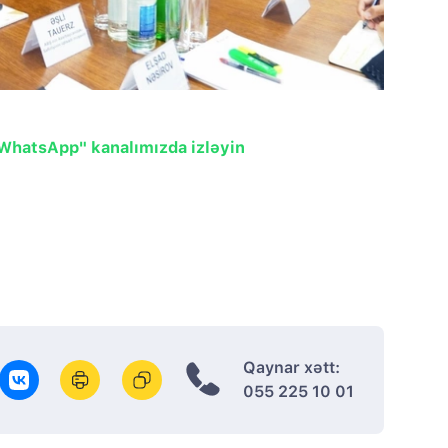
"WhatsApp" kanalımızda izləyin
Qaynar xətt:
055 225 10 01