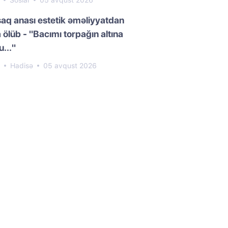
1
Sosial
05 avqust 2026
aq anası estetik əməliyyatdan
 ölüb - "Bacımı torpağın altına
..."
4
Hadisə
05 avqust 2026