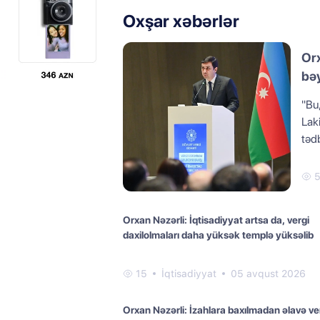
Oxşar xəbərlər
Orx
bəy
yön
"Bu
Laki
tədb
5
Orxan Nəzərli: İqtisadiyyat artsa da, vergi
daxilolmaları daha yüksək templə yüksəlib
15
İqtisadiyyat
05 avqust 2026
Orxan Nəzərli: İzahlara baxılmadan əlavə ve