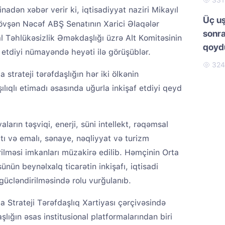
33
tinadən xəbər verir ki, iqtisadiyyat naziri Mikayıl
Üç uş
vşən Nəcəf ABŞ Senatının Xarici Əlaqələr
sonra
l Təhlükəsizlik Əməkdaşlığı üzrə Alt Komitəsinin
qoydu
k etdiyi nümayəndə heyəti ilə görüşüblər.
32
trateji tərəfdaşlığın hər iki ölkənin
şılıqlı etimadı əsasında uğurla inkişaf etdiyi qeyd
aların təşviqi, enerji, süni intellekt, rəqəmsal
latı və emalı, sənaye, nəqliyyat və turizm
ilməsi imkanları müzakirə edilib. Həmçinin Orta
nün beynəlxalq ticarətin inkişafı, iqtisadi
 gücləndirilməsində rolu vurğulanıb.
 Strateji Tərəfdaşlıq Xartiyası çərçivəsində
ığın əsas institusional platformalarından biri