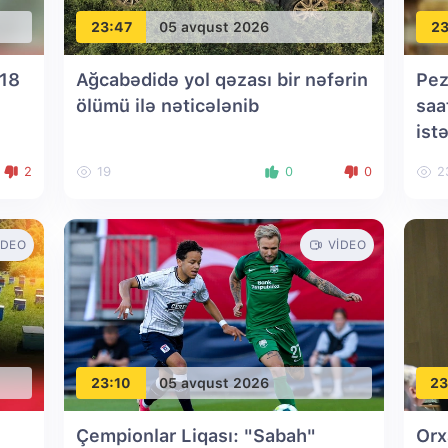
23:47
05 avqust 2026
23
 18
Ağcabədidə yol qəzası bir nəfərin
Pez
ölümü ilə nəticələnib
saa
istə
2
19
0
0
2
IDEO
VIDEO
23:10
05 avqust 2026
23
Çempionlar Liqası: "Sabah"
Orx