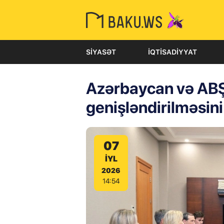
SIYASƏT
İQTISADIYYAT
Azərbaycan və ABŞ 
genişləndirilməsin
07
IYL
2026
14:54