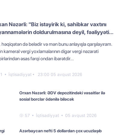
an Nəzərli: "Biz istəyirik ki, sahibkar vaxtını
annamələrin doldurulmasına deyil, fəaliyyətinə
əltsin"
, həqiqətən də belədir və mən bunu anlayışla qarşılayıram.
n kameral vergi yoxlamalarının digər vergi nəzarəti
irlərindən əsas fərqi ondan ibarətdir...
1
İqtisadiyyat
23:00 05 avqust 2026
Orxan Nəzərli: ƏDV depozitindəki vəsaitlər ilə
sosial borclar ödənilə biləcək
57
İqtisadiyyat
05 avqust 2026
rgi
Azərbaycan nefti 5 dollardan çox ucuzlaşıb