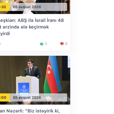
:32
05 avqust 2026
eşkian: ABŞ ilə İsrail İranı 48
t ərzində ələ keçirmək
yirdi
3
0
0
:00
05 avqust 2026
an Nəzərli: "Biz istəyirik ki,