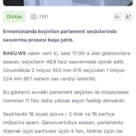
+
A
Dünya
260
A-
Ermənistanda keçirilən parlament seçkilərində
səsvermə prosesi başa çatıb.
BAKU.WS
xəbər verir ki, saat 17:00-a olan göstəricilərə
əsasən, seçicilərin 48,9 faizi səsvermədə iştirak edib.
Ümumilikdə 2 milyon 503 min 976 seçicidən 1 milyon
224 min 957 nəfərin səs verdiyi bildirilib.
Bu göstərici əvvəlki parlament seçkiləri ilə müqayisədə
təxminən 11 faiz daha yüksək seçici fəallığı deməkdir.
Seçkilərdə 18 siyasi qüvvə – 2 blok və 16 partiya
mübarizə aparır. Qanunvericiliyə əsasən, parlamentə
düşmək üçün partiyalar üçün 4 faiz, bloklar üçün isə