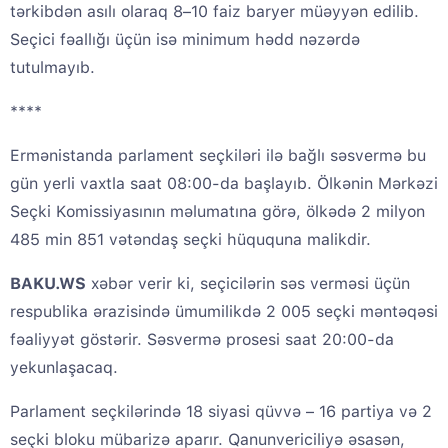
tərkibdən asılı olaraq 8–10 faiz baryer müəyyən edilib.
Seçici fəallığı üçün isə minimum hədd nəzərdə
tutulmayıb.
****
Ermənistanda parlament seçkiləri ilə bağlı səsvermə bu
gün yerli vaxtla saat 08:00-da başlayıb. Ölkənin Mərkəzi
Seçki Komissiyasının məlumatına görə, ölkədə 2 milyon
485 min 851 vətəndaş seçki hüququna malikdir.
BAKU.WS
xəbər verir ki, seçicilərin səs verməsi üçün
respublika ərazisində ümumilikdə 2 005 seçki məntəqəsi
fəaliyyət göstərir. Səsvermə prosesi saat 20:00-da
yekunlaşacaq.
Parlament seçkilərində 18 siyasi qüvvə – 16 partiya və 2
seçki bloku mübarizə aparır. Qanunvericiliyə əsasən,