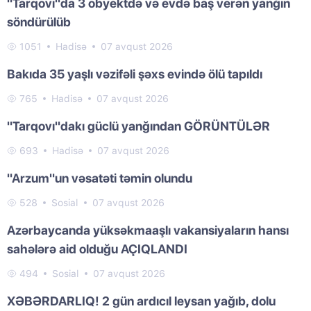
"Tarqovı"da 3 obyektdə və evdə baş verən yanğın
söndürülüb
1051
Hadisə
07 avqust 2026
Bakıda 35 yaşlı vəzifəli şəxs evində ölü tapıldı
765
Hadisə
07 avqust 2026
"Tarqovı"dakı güclü yanğından GÖRÜNTÜLƏR
693
Hadisə
07 avqust 2026
"Arzum"un vəsatəti təmin olundu
528
Sosial
07 avqust 2026
Azərbaycanda yüksəkmaaşlı vakansiyaların hansı
sahələrə aid olduğu AÇIQLANDI
494
Sosial
07 avqust 2026
XƏBƏRDARLIQ! 2 gün ardıcıl leysan yağıb, dolu