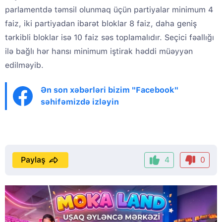
parlamentdə təmsil olunmaq üçün partiyalar minimum 4
faiz, iki partiyadan ibarət bloklar 8 faiz, daha geniş
tərkibli bloklar isə 10 faiz səs toplamalıdır. Seçici fəallığı
ilə bağlı hər hansı minimum iştirak həddi müəyyən
edilməyib.
Ən son xəbərləri bizim "Facebook"
səhifəmizdə izləyin
Paylaş
4
0