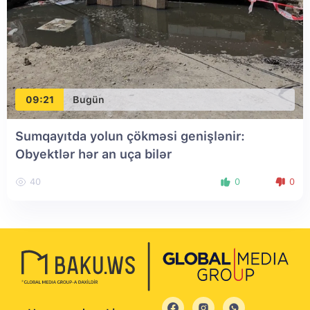
09:21
Bugün
Sumqayıtda yolun çökməsi genişlənir:
Obyektlər hər an uça bilər
40
0
0