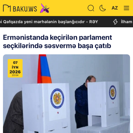
AZ
da yeni mərhələnin başlanğıcıdır - RƏY
İlham Əliyevi
Ermənistanda keçirilən parlament
seçkilərində səsvermə başa çatıb
07
IYN
2026
20:04