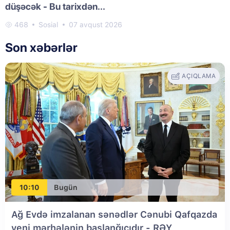
düşəcək - Bu tarixdən...
468
Sosial
07 avqust 2026
Son xəbərlər
AÇIQLAMA
10:10
Bugün
Ağ Evdə imzalanan sənədlər Cənubi Qafqazda
yeni mərhələnin başlanğıcıdır - RƏY