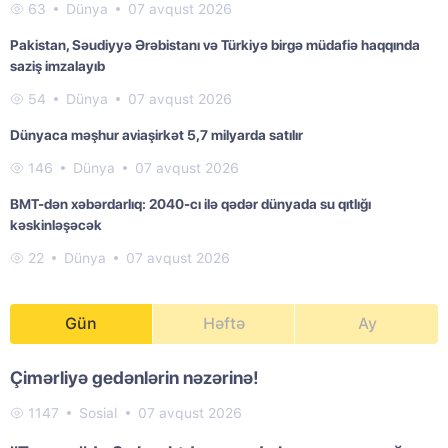
63
Dünya
07 avqust 2026
Pakistan, Səudiyyə Ərəbistanı və Türkiyə birgə müdafiə haqqında
saziş imzalayıb
54
Dünya
07 avqust 2026
Dünyaca məşhur aviaşirkət 5,7 milyarda satılır
146
Dünya
07 avqust 2026
BMT-dən xəbərdarlıq: 2040-cı ilə qədər dünyada su qıtlığı
kəskinləşəcək
22
Dünya
07 avqust 2026
Gün
Həftə
Ay
Çimərliyə gedənlərin nəzərinə!
1147
Sosial
07 avqust 2026