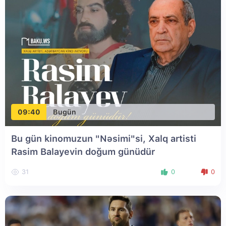
09:40
Bugün
Bu gün kinomuzun "Nəsimi"si, Xalq artisti
Rasim Balayevin doğum günüdür
31
0
0