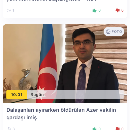
1
0
0
FOTO
10:01
Bugün
Dalaşanları ayırarkən öldürülən Azər vəkilin
qardaşı imiş
3
0
0