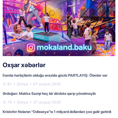
Oxşar xəbərlər
İranda hərbçilərin olduğu ərazidə güclü PARTLAYIŞ: Ölənlər var
81
Dünya
07 avqust 2026
Ərdoğan: Məkkə Sazişi heç bir dövlətə qarşı yönəlməyib
75
Dünya
07 avqust 2026
Kristofer Nolanın "Odisseya"sı 1 milyard dollardan çox gəlir gətirdi