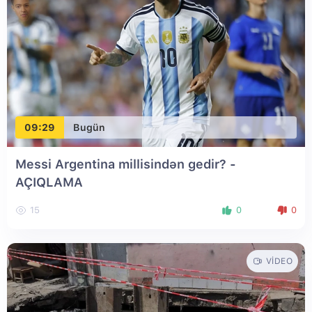
09:29
Bugün
Messi Argentina millisindən gedir? -
AÇIQLAMA
15
0
0
VIDEO