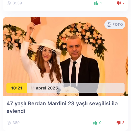
3539
1
7
FOTO
10:21
11 aprel 2025
47 yaşlı Berdan Mardini 23 yaşlı sevgilisi ilə
evləndi
389
0
3