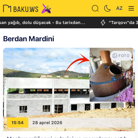
AZ
 yağıb, dolu düşəcək - Bu tarixdən...
"Tarqovı"da 3 
Berdan Mardini
FOTO
15:54
28 aprel 2026