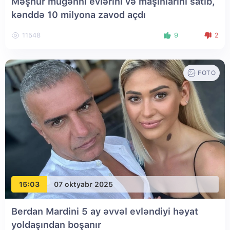
Məşhur müğənni evlərini və maşınlarını satıb,
kənddə 10 milyona zavod açdı
11548
9
2
FOTO
15:03
07 oktyabr 2025
Berdan Mardini 5 ay əvvəl evləndiyi həyat
yoldaşından boşanır