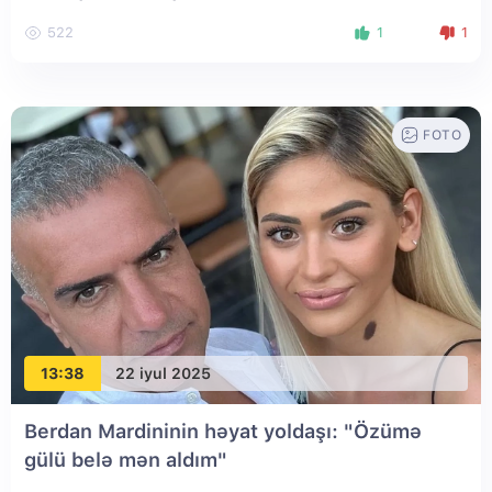
522
1
1
FOTO
13:38
22 iyul 2025
Berdan Mardininin həyat yoldaşı: "Özümə
gülü belə mən aldım"