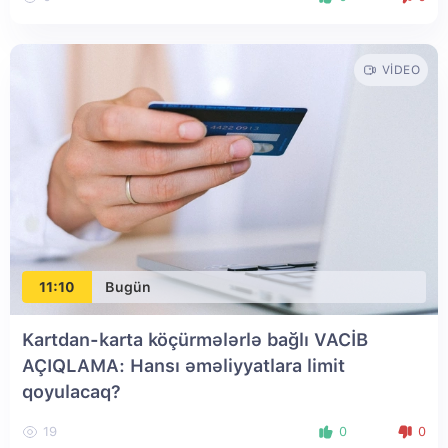
VIDEO
11:10
Bugün
Kartdan-karta köçürmələrlə bağlı VACİB
AÇIQLAMA: Hansı əməliyyatlara limit
qoyulacaq?
19
0
0