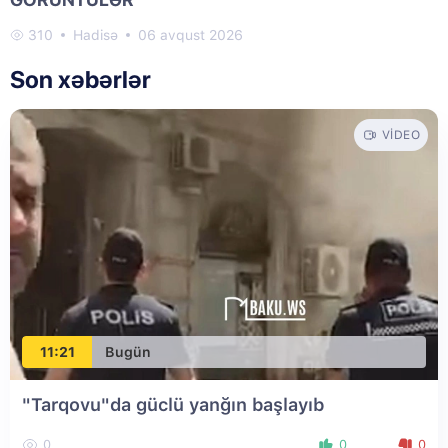
310
Hadisə
06 avqust 2026
Son xəbərlər
VIDEO
11:21
Bugün
"Tarqovu"da güclü yanğın başlayıb
0
0
0