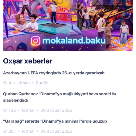
Oxşar xəbərlər
Azərbaycan UEFA reytinqində 26-cı yerdə qərarlaşıb
4
İdman
Bugün
Qurban Qurbanov "Dinamo"ya məğlubiyyəti hava şəraiti ilə
əlaqələndirdi
132
İdman
06 avqust 2026
"Qarabağ" səfərdə "Dinamo"ya minimal fərqlə uduzub
281
İdman
06 avqust 2026