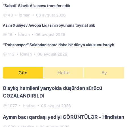
"Səbail" Slavik Alxasovu transfer edib
43
İdman
06 avqust 2026
Asim Xudiyev Avropa Liqasının oyununa təyinat alıb
16
İdman
06 avqust 2026
"Trabzonspor" Salahdan sonra daha bir dünya ulduzunu istəyir
113
İdman
06 avqust 2026
Gün
Həftə
Ay
8 aylıq hamiləni yarıyolda düşürdən sürücü
CƏZALANDIRILDI
1077
Hadisə
06 avqust 2026
Ayının bacı qardaşı yediyi GÖRÜNTÜLƏR - Hindistan