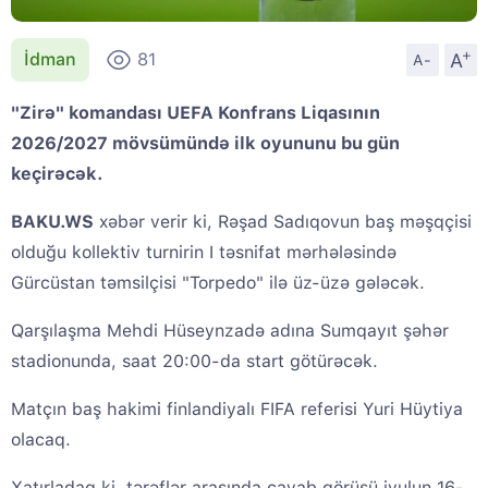
+
A
İdman
81
A-
"Zirə" komandası UEFA Konfrans Liqasının
2026/2027 mövsümündə ilk oyununu bu gün
keçirəcək.
BAKU.WS
xəbər verir ki, Rəşad Sadıqovun baş məşqçisi
olduğu kollektiv turnirin I təsnifat mərhələsində
Gürcüstan təmsilçisi "Torpedo" ilə üz-üzə gələcək.
Qarşılaşma Mehdi Hüseynzadə adına Sumqayıt şəhər
stadionunda, saat 20:00-da start götürəcək.
Matçın baş hakimi finlandiyalı FIFA referisi Yuri Hüytiya
olacaq.
Xatırladaq ki, tərəflər arasında cavab görüşü iyulun 16-