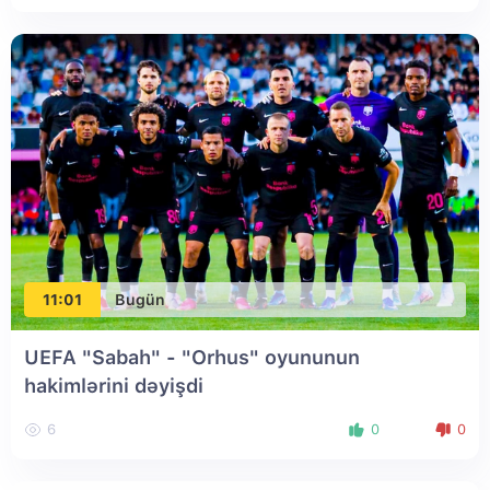
11:01
Bugün
UEFA "Sabah" - "Orhus" oyununun
hakimlərini dəyişdi
6
0
0