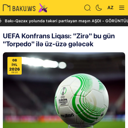
AZ
ı-Qazax yolunda təkəri partlayan maşın AŞDI - GÖRÜNTÜLƏR
UEFA Konfrans Liqası: "Zirə" bu gün
"Torpedo" ilə üz-üzə gələcək
08
IYL
2026
09:20