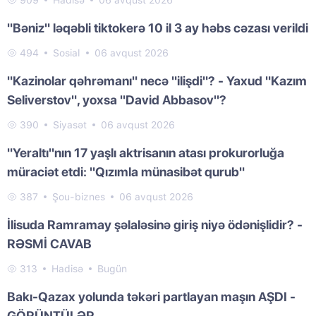
909
Hadisə
06 avqust 2026
"Bəniz" ləqəbli tiktokerə 10 il 3 ay həbs cəzası verildi
494
Sosial
06 avqust 2026
"Kazinolar qəhrəmanı" necə "ilişdi"? - Yaxud "Kazım
Seliverstov", yoxsa "David Abbasov"?
390
Siyasət
06 avqust 2026
"Yeraltı"nın 17 yaşlı aktrisanın atası prokurorluğa
müraciət etdi: "Qızımla münasibət qurub"
387
Şou-biznes
06 avqust 2026
İlisuda Ramramay şəlaləsinə giriş niyə ödənişlidir? -
RƏSMİ CAVAB
313
Hadisə
Bugün
Bakı-Qazax yolunda təkəri partlayan maşın AŞDI -
GÖRÜNTÜLƏR