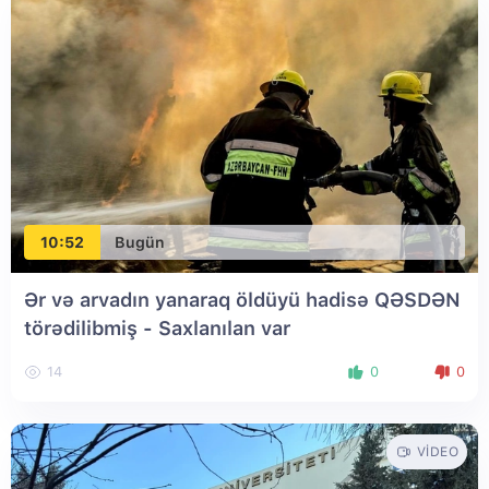
10:52
Bugün
Ər və arvadın yanaraq öldüyü hadisə QƏSDƏN
törədilibmiş - Saxlanılan var
14
0
0
VIDEO