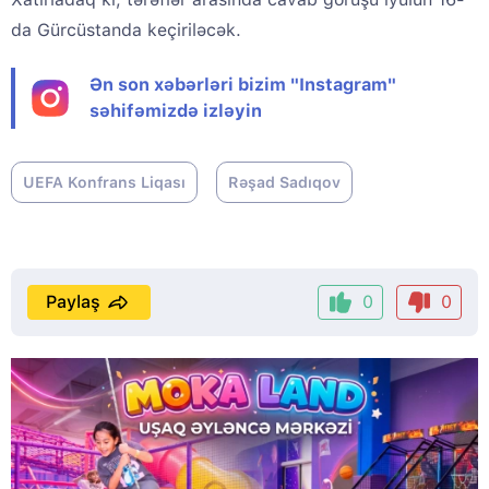
da Gürcüstanda keçiriləcək.
Ən son xəbərləri bizim "Instagram"
səhifəmizdə izləyin
UEFA Konfrans Liqası
Rəşad Sadıqov
Paylaş
0
0