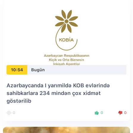
10:54
Bugün
Azərbaycanda I yarımildə KOB evlərində
sahibkarlara 234 mindən çox xidmət
göstərilib
0
0
0