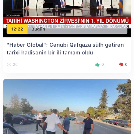
12:22
Bugün
"Haber Global": Cənubi Qafqaza sülh gətirən
tarixi hadisənin bir ili tamam oldu
26
0
0