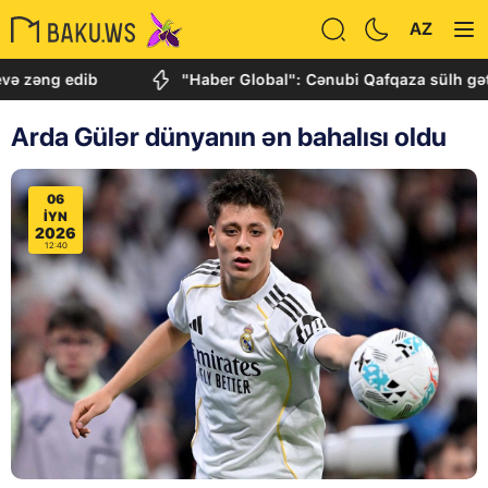
AZ
 edib
"Haber Global": Cənubi Qafqaza sülh gətirən tari
Arda Gülər dünyanın ən bahalısı oldu
06
IYN
2026
12:40