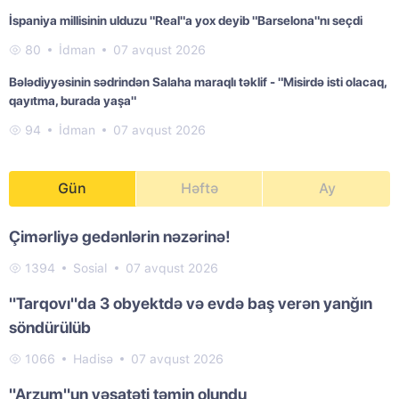
İspaniya millisinin ulduzu "Real"a yox deyib "Barselona"nı seçdi
80
İdman
07 avqust 2026
Bələdiyyəsinin sədrindən Salaha maraqlı təklif - "Misirdə isti olacaq,
qayıtma, burada yaşa"
94
İdman
07 avqust 2026
Gün
Həftə
Ay
Çimərliyə gedənlərin nəzərinə!
1394
Sosial
07 avqust 2026
"Tarqovı"da 3 obyektdə və evdə baş verən yanğın
söndürülüb
1066
Hadisə
07 avqust 2026
"Arzum"un vəsatəti təmin olundu