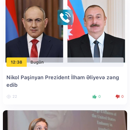
12:38
Bugün
Nikol Paşinyan Prezident İlham Əliyevə zəng
edib
22
0
0