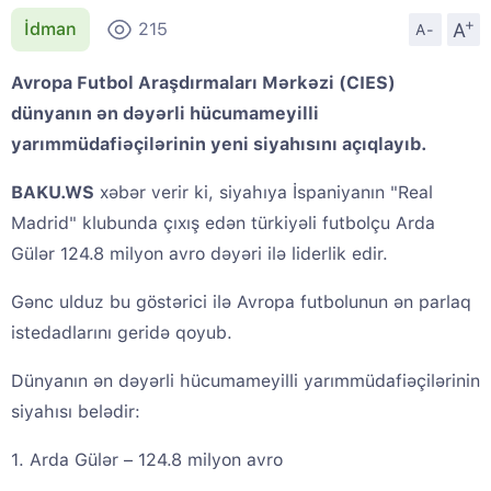
+
A
İdman
215
A-
Avropa Futbol Araşdırmaları Mərkəzi (CIES)
dünyanın ən dəyərli hücumameyilli
yarımmüdafiəçilərinin yeni siyahısını açıqlayıb.
BAKU.WS
xəbər verir ki, siyahıya İspaniyanın "Real
Madrid" klubunda çıxış edən türkiyəli futbolçu Arda
Gülər 124.8 milyon avro dəyəri ilə liderlik edir.
Gənc ulduz bu göstərici ilə Avropa futbolunun ən parlaq
istedadlarını geridə qoyub.
Dünyanın ən dəyərli hücumameyilli yarımmüdafiəçilərinin
siyahısı belədir:
1. Arda Gülər – 124.8 milyon avro