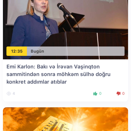
12:35
Bugün
Emi Karlon: Bakı və İrəvan Vaşinqton
sammitindən sonra möhkəm sülhə doğru
konkret addımlar atıblar
4
0
0