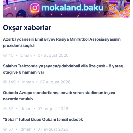
Oxşar xəbərlər
Azərbaycanəsilli Emil Əliyev Rusiya Minifutbol Assosiasiyasının
prezidenti seçildi
45
İdman
07 avqust 2026
Salahın Trabzonda yaşayacağı dəbdəbəli villa üzə çıxıb - 8 yataq
otağı və 6 hamamı var
149
İdman
07 avqust 2026
Qubada Avropa standartlarına cavab verən stadionun inşası
nəzərdə tutulub
52
İdman
07 avqust 2026
"Səbail" futbol klubu Qubanı təmsil edəcək
57
İdman
07 avqust 2026