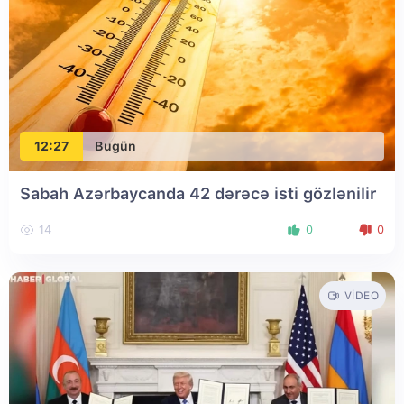
12:27
Bugün
Sabah Azərbaycanda 42 dərəcə isti gözlənilir
14
0
0
VIDEO