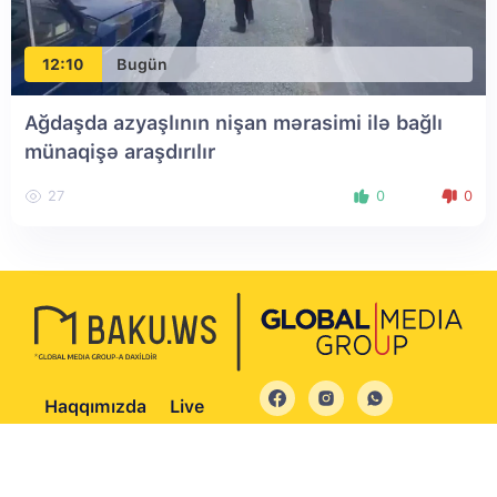
12:10
Bugün
Ağdaşda azyaşlının nişan mərasimi ilə bağlı
münaqişə araşdırılır
27
0
0
Haqqımızda
Live
© 2004 - 2026 Bütün hüquqlar qorunur