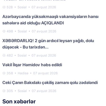
528
Sosial
07 avqust 2026
Azərbaycanda yüksəkmaaşlı vakansiyaların hansı
sahələrə aid olduğu AÇIQLANDI
498
Sosial
07 avqust 2026
XƏBƏRDARLIQ! 2 gün ardıcıl leysan yağıb, dolu
düşəcək - Bu tarixdən...
482
Sosial
07 avqust 2026
Vəkil İlqar Həmidov həbs edildi
358
Hadisə
07 avqust 2026
Ceki Çanın Bakıdakı çəkiliş zamanı qolu zədələndi
305
Sosial
07 avqust 2026
Son xəbərlər