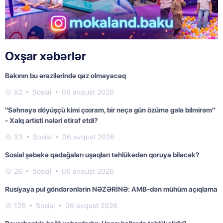
Oxşar xəbərlər
Bakının bu ərazilərində qaz olmayacaq
82
Sosial
06 avqust 2026
"Səhnəyə döyüşçü kimi çıxıram, bir neçə gün özümə gələ bilmirəm"
- Xalq artisti nələri etiraf etdi?
33
Sosial
06 avqust 2026
Sosial şəbəkə qadağaları uşaqları təhlükədən qoruya biləcək?
26
Sosial
06 avqust 2026
Rusiyaya pul göndərənlərin NƏZƏRİNƏ: AMB-dən mühüm açıqlama
126
Sosial
06 avqust 2026