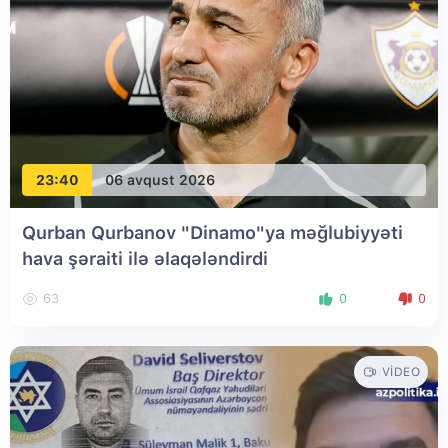
23:40
06 avqust 2026
Qurban Qurbanov "Dinamo"ya məğlubiyyəti
hava şəraiti ilə əlaqələndirdi
63
0
0
VIDEO