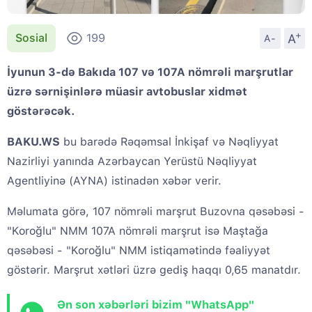
+
A
Sosial
199
A-
İyunun 3-də Bakıda 107 və 107A nömrəli marşrutlar
üzrə sərnişinlərə müasir avtobuslar xidmət
göstərəcək.
BAKU.WS
bu barədə Rəqəmsal İnkişaf və Nəqliyyat
Nazirliyi yanında Azərbaycan Yerüstü Nəqliyyat
Agentliyinə (AYNA) istinadən xəbər verir.
Məlumata görə, 107 nömrəli marşrut Buzovna qəsəbəsi -
"Koroğlu" NMM 107A nömrəli marşrut isə Maştağa
qəsəbəsi - "Koroğlu" NMM istiqamətində fəaliyyət
göstərir. Marşrut xətləri üzrə gediş haqqı 0,65 manatdır.
Ən son xəbərləri bizim "WhatsApp"