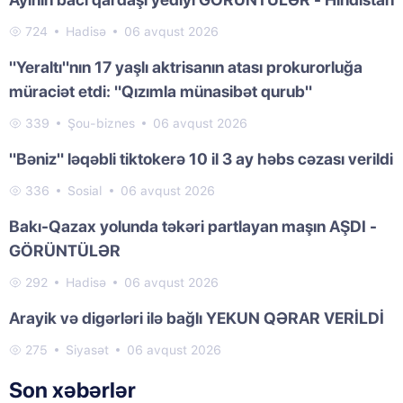
724
Hadisə
06 avqust 2026
"Yeraltı"nın 17 yaşlı aktrisanın atası prokurorluğa
müraciət etdi: "Qızımla münasibət qurub"
339
Şou-biznes
06 avqust 2026
"Bəniz" ləqəbli tiktokerə 10 il 3 ay həbs cəzası verildi
336
Sosial
06 avqust 2026
Bakı-Qazax yolunda təkəri partlayan maşın AŞDI -
GÖRÜNTÜLƏR
292
Hadisə
06 avqust 2026
Arayik və digərləri ilə bağlı YEKUN QƏRAR VERİLDİ
275
Siyasət
06 avqust 2026
Son xəbərlər