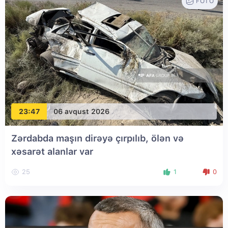
FOTO
23:47
06 avqust 2026
Zərdabda maşın dirəyə çırpılıb, ölən və
xəsarət alanlar var
25
1
0