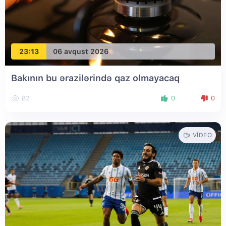
23:13
06 avqust 2026
Bakının bu ərazilərində qaz olmayacaq
82
0
0
VIDEO