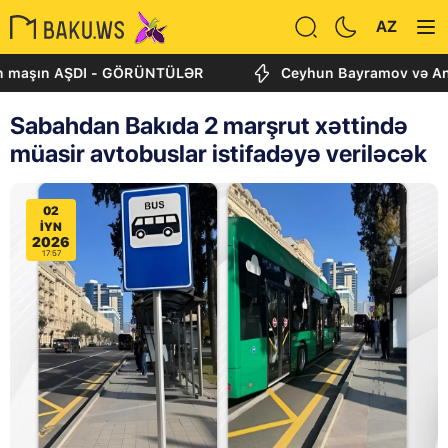
AZ
ın AŞDI - GÖRÜNTÜLƏR
Ceyhun Bayramov və Andrey Sibi
Sabahdan Bakıda 2 marşrut xəttində
müasir avtobuslar istifadəyə veriləcək
02
IYN
2026
17:57