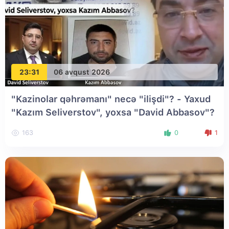
23:31
06 avqust 2026
"Kazinolar qəhrəmanı" necə "ilişdi"? - Yaxud
"Kazım Seliverstov", yoxsa "David Abbasov"?
163
0
1