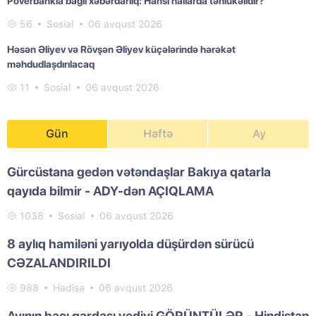
Poverbankla bağlı xəbərdarlıq: Hansı hallarda təhlükəlidir?
56
Sosial
06 avqust 2026
Həsən Əliyev və Rövşən Əliyev küçələrində hərəkət
məhdudlaşdırılacaq
11
Sosial
06 avqust 2026
Gün
Həftə
Ay
Gürcüstana gedən vətəndaşlar Bakıya qatarla
qayıda bilmir - ADY-dən AÇIQLAMA
1038
Sosial
06 avqust 2026
8 aylıq hamiləni yarıyolda düşürdən sürücü
CƏZALANDIRILDI
988
Hadisə
06 avqust 2026
Ayının bacı qardaşı yediyi GÖRÜNTÜLƏR - Hindistan